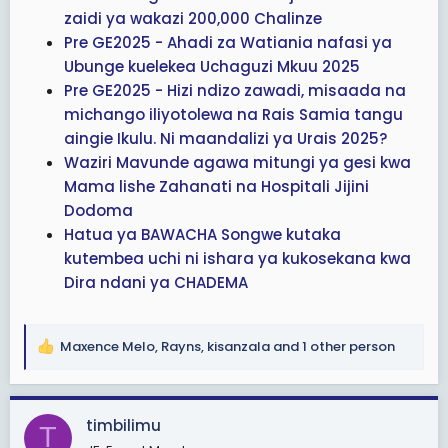
zaidi ya wakazi 200,000 Chalinze
Pre GE2025 - Ahadi za Watiania nafasi ya
Ubunge kuelekea Uchaguzi Mkuu 2025
Pre GE2025 - Hizi ndizo zawadi, misaada na
michango iliyotolewa na Rais Samia tangu
aingie Ikulu. Ni maandalizi ya Urais 2025?
Waziri Mavunde agawa mitungi ya gesi kwa
Mama lishe Zahanati na Hospitali Jijini
Dodoma
Hatua ya BAWACHA Songwe kutaka
kutembea uchi ni ishara ya kukosekana kwa
Dira ndani ya CHADEMA
Maxence Melo
,
Rayns
,
kisanzala
and 1 other person
R
e
a
c
timbilimu
T
t