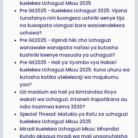
kuelekea Uchaguzi Mkuu 2025
Pre GE2025 - Kuelekea Uchaguzi 2025: Vijana
tunafanya nini kuongeza ushiriki wenye tija
na kuwapata viongozi bora wasioendekeza
uchawa?
Pre GE2025 - Kipindi hiki cha Uchaguzi
wanawake wanapata nafasi ya kutosha
kushiriki kwenye masuala ya uchaguzi?
Pre GE2025 - Hali ya Vyombo vya Habari
kuelekea Uchaguzi Mkuu 2025: Kuna uhuru wa
kutosha katika utekelezaji wa majukumu
yao?
Uzi maalum wa hali ya kimtandao ilivyo
wakati wa Uchaguzi. Intaneti itapatikana au
ndio itazimwa kama 2020?
Special Thread: Matukio ya Rafu za uchaguzi
kuelekea Uchaguzi Mkuu 2025
Miradi kuelekea Uchaguzi Mkuu: Mhandisi
Kundo akagua mradi wa maji unaonufaisha