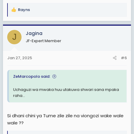
Rayns
R
e
a
c
Jagina
J
t
JF-Expert Member
i
o
n
Jan 27, 2025
#6
s
:
ZeMarcopolo said:
Uchaguzi wa mwaka huu utakuwa shwari sana mpaka
raha...
Si dhani chini ya Tume zile zile na viongozi wake wale
wale ??