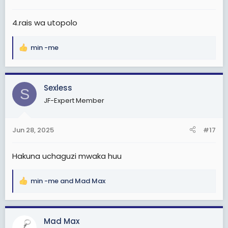
s
:
4.rais wa utopolo
min -me
R
e
a
c
Sexless
S
t
JF-Expert Member
i
o
n
Jun 28, 2025
#17
s
:
Hakuna uchaguzi mwaka huu
min -me
and
Mad Max
R
e
a
c
Mad Max
t