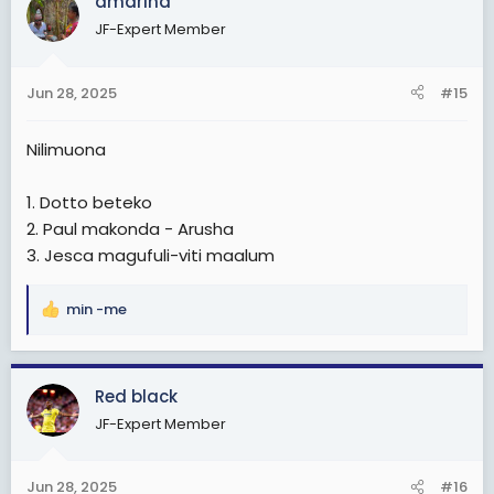
amarina
t
JF-Expert Member
i
o
n
Jun 28, 2025
#15
s
:
Nilimuona
1. Dotto beteko
2. Paul makonda - Arusha
3. Jesca magufuli-viti maalum
min -me
R
e
a
c
Red black
t
JF-Expert Member
i
o
n
Jun 28, 2025
#16