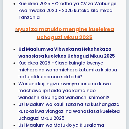
Kuelekea 2025 - Orodha ya CV za Wabunge
kwa mwaka 2020 - 2025 kutoka kila mkoa
Tanzania
Nyuzi za matukio mengine kuelekea
Uchaguzi Mkuu 2025
Uzi Maalum wa Vibweka na Hekaheka za
wanasiasa kuelekea Uchaguzi Mkuu 2025
Kuelekea 2025 - Siasa kuingia kwenye
michezo na wanamichezo kutumika kisiasa
hatujali kuibomoa sekta hii?
Wasanii kujiingiza kwenye siasa na kuwa
machawa ipi faida yao kama nao
wanashiriki kuingiza wananchi shimoni?
Uzi Maalum wa Kauli tata na za kushangaza
kutoka kwa Viongozi na Wanasiasa kuelekea
Uchaguzi Mkuu 2025
Uzi Maalum wa Matukio ya Kiusalama