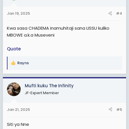
o
n
Jan 19, 2025
#4
s
:
Kwa sasa CHADEMA inamuhitaji sana LISSU kuliko
MBOWE a.k.a Museveni
Quote
Rayns
R
e
a
c
Mufti kuku The Infinity
t
JF-Expert Member
i
o
n
Jan 21, 2025
#5
s
:
Siti ya Nne