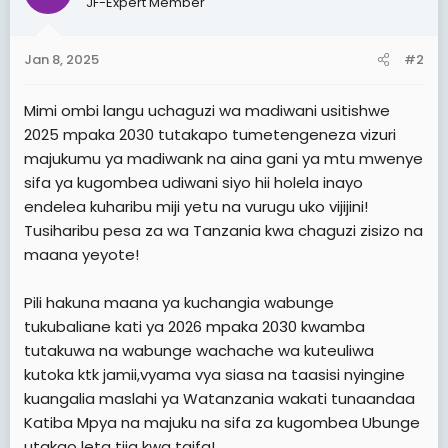
JF-Expert Member
i
o
n
Jan 8, 2025
#2
s
:
Mimi ombi langu uchaguzi wa madiwani usitishwe
2025 mpaka 2030 tutakapo tumetengeneza vizuri
majukumu ya madiwank na aina gani ya mtu mwenye
sifa ya kugombea udiwani siyo hii holela inayo
endelea kuharibu miji yetu na vurugu uko vijijini!
Tusiharibu pesa za wa Tanzania kwa chaguzi zisizo na
maana yeyote!
Pili hakuna maana ya kuchangia wabunge
tukubaliane kati ya 2026 mpaka 2030 kwamba
tutakuwa na wabunge wachache wa kuteuliwa
kutoka ktk jamii,vyama vya siasa na taasisi nyingine
kuangalia maslahi ya Watanzania wakati tunaandaa
Katiba Mpya na majuku na sifa za kugombea Ubunge
utakao leta tija kwa taifa!