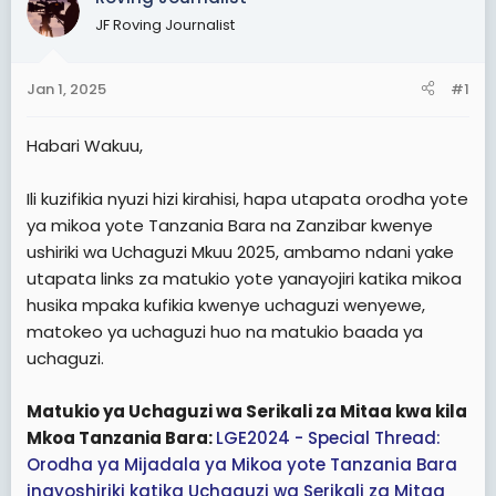
t
t
JF Roving Journalist
a
e
r
Jan 1, 2025
#1
t
e
Habari Wakuu,
r
Ili kuzifikia nyuzi hizi kirahisi, hapa utapata orodha yote
ya mikoa yote Tanzania Bara na Zanzibar kwenye
ushiriki wa Uchaguzi Mkuu 2025, ambamo ndani yake
utapata links za matukio yote yanayojiri katika mikoa
husika mpaka kufikia kwenye uchaguzi wenyewe,
matokeo ya uchaguzi huo na matukio baada ya
uchaguzi.
Matukio ya Uchaguzi wa Serikali za Mitaa kwa kila
Mkoa Tanzania Bara:
LGE2024 - Special Thread:
Orodha ya Mijadala ya Mikoa yote Tanzania Bara
inayoshiriki katika Uchaguzi wa Serikali za Mitaa