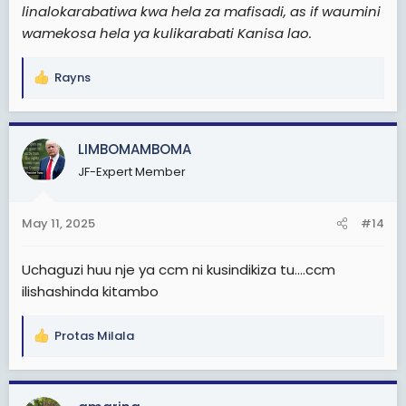
linalokarabatiwa kwa hela za mafisadi, as if waumini
wamekosa hela ya kulikarabati Kanisa lao.
Rayns
R
e
a
c
LIMBOMAMBOMA
t
JF-Expert Member
i
o
n
May 11, 2025
#14
s
:
Uchaguzi huu nje ya ccm ni kusindikiza tu....ccm
ilishashinda kitambo
Protas Milala
R
e
a
c