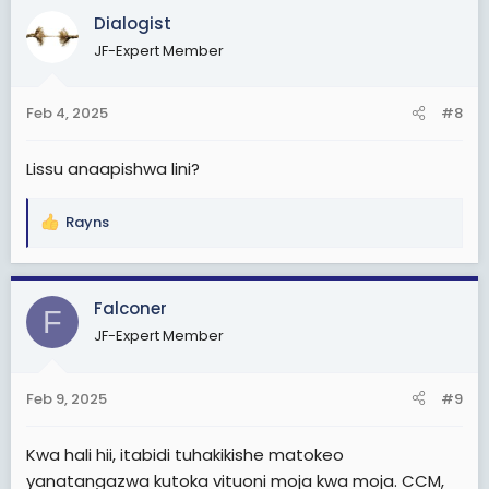
c
Dialogist
t
JF-Expert Member
i
o
n
Feb 4, 2025
#8
s
:
Lissu anaapishwa lini?
Rayns
R
e
a
c
Falconer
F
t
JF-Expert Member
i
o
n
Feb 9, 2025
#9
s
:
Kwa hali hii, itabidi tuhakikishe matokeo
yanatangazwa kutoka vituoni moja kwa moja. CCM,