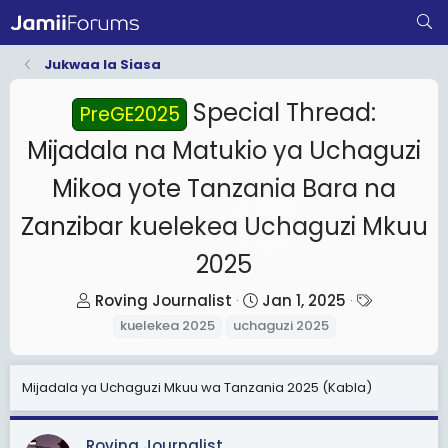
Jukwaa la Siasa
Special Thread:
PreGE2025
Mijadala na Matukio ya Uchaguzi
Mikoa yote Tanzania Bara na
Zanzibar kuelekea Uchaguzi Mkuu
2025
T
S
T
Roving Journalist
Jan 1, 2025
h
t
a
kuelekea 2025
uchaguzi 2025
r
a
g
e
r
s
Mijadala ya Uchaguzi Mkuu wa Tanzania 2025 (Kabla)
a
t
d
d
s
a
Roving Journalist