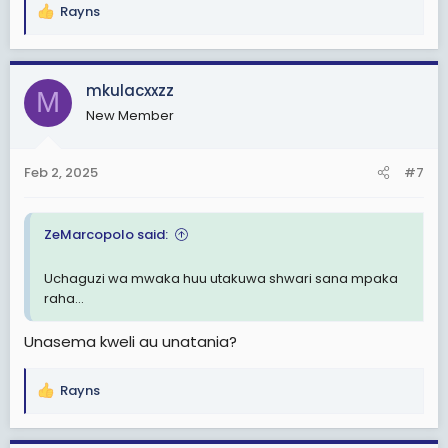
Rayns
R
e
a
c
mkulacxxzz
M
t
New Member
i
o
n
Feb 2, 2025
#7
s
:
ZeMarcopolo said:
Uchaguzi wa mwaka huu utakuwa shwari sana mpaka
raha...
Unasema kweli au unatania?
Rayns
R
e
a