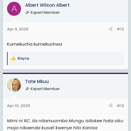
c
Albert Wilson Albert
A
t
JF-Expert Member
i
o
n
Apr 9, 2025
#12
s
:
Kumekucha kumekuchwa
Rayns
R
e
a
c
Tate Mkuu
t
JF-Expert Member
i
o
n
Apr 10, 2025
#13
s
:
Mimi ni RC. Ila nitamuomba Mungu isitokee hata siku
moja nikaenda kusali kwenye hilo Kanisa