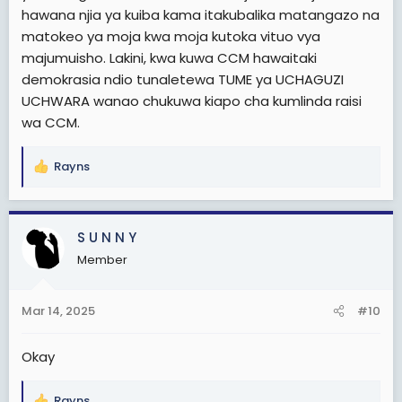
hawana njia ya kuiba kama itakubalika matangazo na
matokeo ya moja kwa moja kutoka vituo vya
majumuisho. Lakini, kwa kuwa CCM hawaitaki
demokrasia ndio tunaletewa TUME ya UCHAGUZI
UCHWARA wanao chukuwa kiapo cha kumlinda raisi
wa CCM.
Rayns
R
e
a
c
S U N N Y
t
Member
i
o
n
Mar 14, 2025
#10
s
:
Okay
Rayns