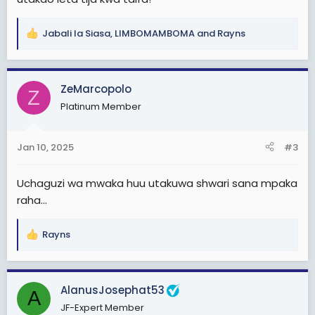
Jabali la Siasa
,
LIMBOMAMBOMA
and
Rayns
R
e
a
c
ZeMarcopolo
Z
t
Platinum Member
i
o
n
Jan 10, 2025
#3
s
:
Uchaguzi wa mwaka huu utakuwa shwari sana mpaka
raha...
Rayns
R
e
a
c
AlanusJosephat53
A
t
JF-Expert Member
i