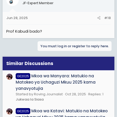
JF-Expert Member
i
o
n
Jun 28, 2025
#18
s
:
Prof Kabudi bado?
You must log in or register to reply here.
Similar Discussions
Mkoa wa Manyara: Matukio na
GE2025
Matokeo ya Uchaguzi Mkuu 2025 kama
yanavyotujia
Started by Roving Journalist
Oct 28, 2025
Replies: 1
Jukwaa la Siasa
Mkoa wa Katavi: Matukio na Matokeo
GE2025