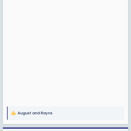
August
and
Rayns
R
e
a