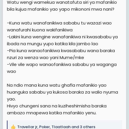
Watu wengi wamekua wanatafuta siri ya mafanikio
t
bila kujua mafanikio yao yapo mikononi mwa nani?
e
r
-Kuna watu wanafanikiwa sababu tu wazazi wao
wanafurahi kuona wakifanikiwa
-Lakini kuna wengine wanafanikiwa ni kwasababu ya
ibada na mungu yupo katika kila jambo lao
-Pia kuna wanaofanikiwa kwasababu wana baraka
nzuri za wenza wao yani Mume/mke
-Vile vile wapo wanaofanikiwa sababu ya waganga
wao
Na ndio mana kuna watu ghafla mafanikio yao
huanguka sababu ya kukosa baraka za walio nyuma
yao.
Hivyo chungeni sana na kuziheshimisha baraka
ambazo mnapewa katika mafanikio yenu.
Travellar jr
,
Poker
,
Tlaatlaah
and 3 others