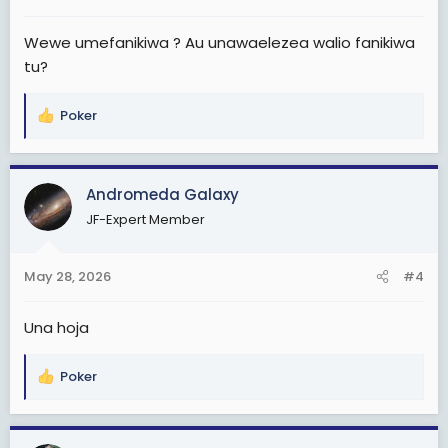
:
Wewe umefanikiwa ? Au unawaelezea walio fanikiwa
tu?
Poker
R
e
a
c
Andromeda Galaxy
t
JF-Expert Member
i
o
n
May 28, 2026
#4
s
:
Una hoja
Poker
R
e
a
c