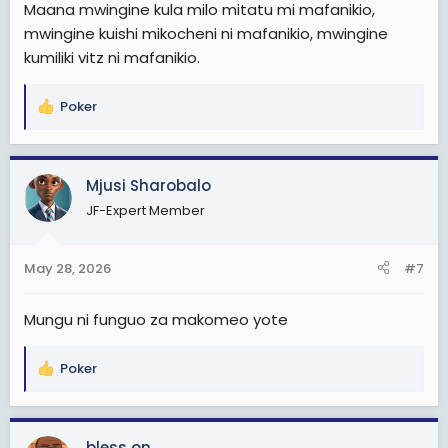
Maana mwingine kula milo mitatu mi mafanikio,
Na ndio mana kuna watu ghafla mafanikio yao
mwingine kuishi mikocheni ni mafanikio, mwingine
huanguka sababu ya kukosa baraka za walio nyuma
kumiliki vitz ni mafanikio.
yao.
Hivyo chungeni sana na kuziheshimisha baraka
Poker
ambazo mnapewa katika mafanikio yenu.
R
e
a
c
Mjusi Sharobalo
t
JF-Expert Member
i
o
n
May 28, 2026
#7
s
:
Mungu ni funguo za makomeo yote
Poker
R
e
a
c
bless on