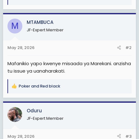
R
e
a
c
MTAMBUCA
M
t
JF-Expert Member
i
o
n
May 28, 2026
#2
s
:
Mafanikio yapo kwenye misaada ya Marekani. anzisha
tu issue ya uanaharakati.
Poker
and
Red black
R
e
a
c
Oduru
t
JF-Expert Member
i
o
n
May 28, 2026
#3
s