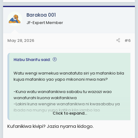
huanguka sababu ya kukosa baraka za walio nyuma
a
yao.
c
Barakoa 001
Hivyo chungeni sana na kuziheshimisha baraka
t
ambazo mnapewa katika mafanikio yenu.
JF-Expert Member
i
o
n
May 28, 2026
#6
s
:
Hizbu Sharifu said:
Watu wengi wamekua wanatafuta siri ya mafanikio bila
kujua mafanikio yao yapo mikononi mwa nani?
-Kuna watu wanafanikiwa sababu tu wazazi wao
wanafurahi kuona wakifanikiwa
-Lakini kuna wengine wanafanikiwa ni kwasababu ya
ibada na mungu yupo katika kila jambo lao
Click to expand...
-Pia kuna wanaofanikiwa kwasababu wana baraka
nzuri za wenza wao yani Mume/mke
Kufanikiwa kivipi? Jazia nyama kidogo.
-Vile vile wapo wanaofanikiwa sababu ya waganga
wao