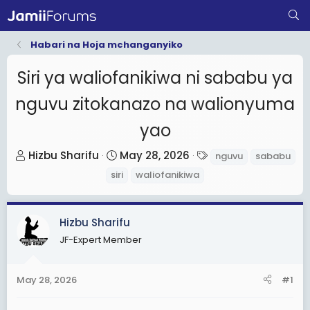
Habari na Hoja mchanganyiko
Siri ya waliofanikiwa ni sababu ya
nguvu zitokanazo na walionyuma
yao
T
S
T
Hizbu Sharifu
May 28, 2026
nguvu
sababu
h
t
a
siri
waliofanikiwa
r
a
g
e
r
s
a
t
Hizbu Sharifu
d
d
JF-Expert Member
s
a
t
t
May 28, 2026
#1
a
e
r