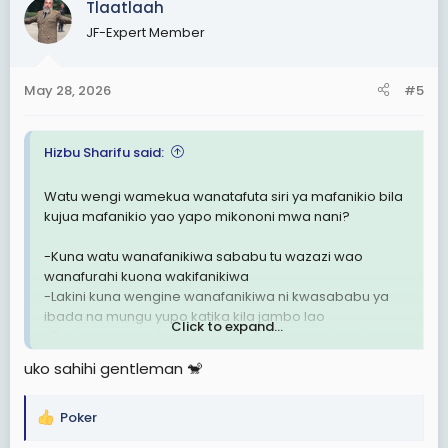
Tlaatlaah
t
JF-Expert Member
i
o
n
May 28, 2026
#5
s
:
Hizbu Sharifu said:
Watu wengi wamekua wanatafuta siri ya mafanikio bila
kujua mafanikio yao yapo mikononi mwa nani?
-Kuna watu wanafanikiwa sababu tu wazazi wao
wanafurahi kuona wakifanikiwa
-Lakini kuna wengine wanafanikiwa ni kwasababu ya
ibada na mungu yupo katika kila jambo lao
Click to expand...
-Pia kuna wanaofanikiwa kwasababu wana baraka
nzuri za wenza wao yani Mume/mke
uko sahihi gentleman 🐒
-Vile vile wapo wanaofanikiwa sababu ya waganga
wao
Poker
R
Na ndio mana kuna watu ghafla mafanikio yao
e