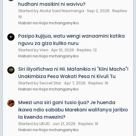
hudhani masikini ni wavivu?
Started by Abdul Said Naumanga
Sep 2, 2025
Replies:
19
Habari na Hoja mchanganyiko
Pasipo kujijua, watu wengi wanaamini katika
nguvu za giza kuliko nuru
Started by Vien
Apr 10, 2026
Replies: 12
Habari na Hoja mchanganyiko
Siri iliyoifichwa ni Hii. Mafanikio ni "Kiini Macho"!
Unakimbiza Pesa Wakati Pesa ni Kivuli Tu
Started by Secret Star
Apr 7, 2026
Replies: 16
Habari na Hoja mchanganyiko
Mwezi una siri gani tusio ijua? Je huenda
ikawa ndio sababu Marekani walifanya jaribio
la kwenda mwezini?
Started by LIKUD
Jun 21, 2026
Replies: 16
Habari na Hoja mchanganyiko