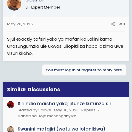
t
JF-Expert Member
i
o
n
May 28, 2026
#8
s
:
Sijui exactly tafsiri yako ya mafanikio Lakini kama
unazungumzia ule ukwasi uliopitiliza hapo lazima uwe
vizuri kiroho.
You must log in or register to reply here.
Similar Discussions
Siri ndio maisha yako, jifunze kutunza siri
Started by Sakwe
May 30, 2026
Replies: 7
Habari na Hoja mchanganyiko
Kwanini matajiri (watu waliofanikiwa)