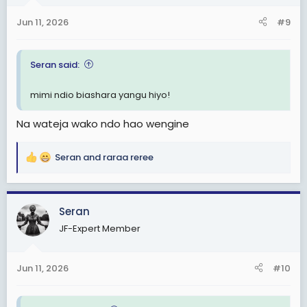
n
Jun 11, 2026
#9
s
:
Seran said:
mimi ndio biashara yangu hiyo!
Na wateja wako ndo hao wengine
Seran
and
raraa reree
R
e
a
c
Seran
t
JF-Expert Member
i
o
n
Jun 11, 2026
#10
s
: