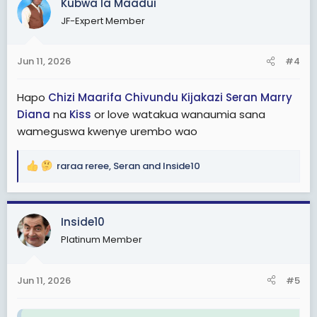
Kubwa la Maadui
t
JF-Expert Member
i
o
n
Jun 11, 2026
#4
s
:
Hapo
Chizi Maarifa
Chivundu
Kijakazi
Seran
Marry
Diana
na
Kiss
or love watakua wanaumia sana
wameguswa kwenye urembo wao
raraa reree
,
Seran
and
Inside10
R
e
a
c
Inside10
t
Platinum Member
i
o
n
Jun 11, 2026
#5
s
: