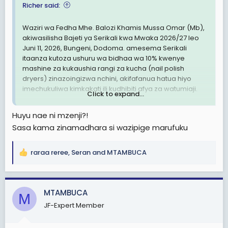
Richer said:
Waziri wa Fedha Mhe. Balozi Khamis Mussa Omar (Mb),
akiwasilisha Bajeti ya Serikali kwa Mwaka 2026/27 leo
Juni 11, 2026, Bungeni, Dodoma. amesema Serikali
itaanza kutoza ushuru wa bidhaa wa 10% kwenye
mashine za kukaushia rangi za kucha (nail polish
dryers) zinazoingizwa nchini, akifafanua hatua hiyo
imechukuliwa kimkakati ili kudhibiti afya za watumiaji.
Click to expand...
"Lengo la hatua hii, kwanza kabisa ni kuzuia athari za
Huyu nae ni mzenji?!
kiafya zinazoweza kutokea kutokana na matumizi ya
Sasa kama zinamadhara si wazipige marufuku
vifaa hivi, ikiwemo matatizo ya ugonjwa wa saratani,"
amesema Balozi Khamis Mussa Omar.
raraa reree
,
Seran
and
MTAMBUCA
R
Sambamba na hilo, serikali imeongeza ushuru wa
e
bidhaa kutoka 10% hadi 15% kwenye bidhaa nyingine
a
zote za urembo zinazoingizwa kutoka nje ya nchi
c
(cosmetics).
MTAMBUCA
M
t
JF-Expert Member
i
View attachment 3605721
o