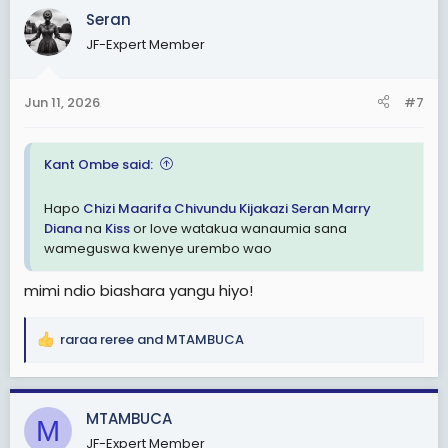
c
Seran
t
View attachment 3605721
JF-Expert Member
i
o
n
Jun 11, 2026
#7
s
:
Kant Ombe said:
Hapo
Chizi Maarifa
Chivundu
Kijakazi
Seran
Marry
Diana
na
Kiss
or love watakua wanaumia sana
wameguswa kwenye urembo wao
mimi ndio biashara yangu hiyo!
raraa reree
and
MTAMBUCA
R
e
a
c
MTAMBUCA
M
t
JF-Expert Member