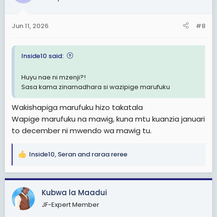
i
o
n
Jun 11, 2026
#8
s
:
Inside10 said:
Huyu nae ni mzenji?!
Sasa kama zinamadhara si wazipige marufuku
Wakishapiga marufuku hizo takatala
Wapige marufuku na mawig, kuna mtu kuanzia januari
to december ni mwendo wa mawig tu.
Inside10
,
Seran
and
raraa reree
R
e
a
c
Kubwa la Maadui
t
JF-Expert Member
i
o