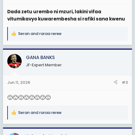
:
Dada zetu urembo ni mzuri, lakini vifaa
vitumikavyo kuwarembesha si rafiki sana kwenu
Seran
and
raraa reree
R
e
a
c
GANA BANKS
t
JF-Expert Member
i
o
n
Jun 11, 2026
#3
s
:
🙂
🙂
🙂
🙂
🙂
🙂
🙂
🙂
Seran
and
raraa reree
R
e
a
c