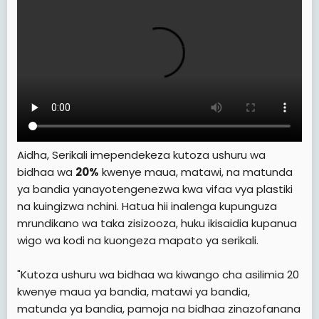
Aidha, Serikali imependekeza kutoza ushuru wa
bidhaa wa
20%
kwenye maua, matawi, na matunda
ya bandia yanayotengenezwa kwa vifaa vya plastiki
na kuingizwa nchini. Hatua hii inalenga kupunguza
mrundikano wa taka zisizooza, huku ikisaidia kupanua
wigo wa kodi na kuongeza mapato ya serikali.
"Kutoza ushuru wa bidhaa wa kiwango cha asilimia 20
kwenye maua ya bandia, matawi ya bandia,
matunda ya bandia, pamoja na bidhaa zinazofanana