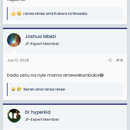
raraa reree
and
Kubwa la Maadui
R
e
a
c
Joshua Mbezi
t
JF-Expert Member
i
o
n
Jun 11, 2026
#16
s
:
Dada zetu na nyie mama amewakumbuka😂
Seran
and
raraa reree
R
e
a
c
Dr hyperkid
t
JF-Expert Member
i
o