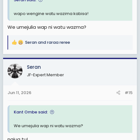
wapo wengine watu wazima kabisa!
We umejulia wap ni watu wazma?
Seran
and
raraa reree
R
e
a
c
Seran
t
JF-Expert Member
i
o
n
Jun 11, 2026
#15
s
:
Kant Ombe said:
We umejulia wap ni watu wazma?
najua tu!