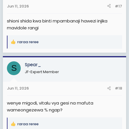
n
Jun 11, 2026
#17
s
:
shioni shida kwa binti mpambanaji hawezi injika
mavidole rangi
raraa reree
R
e
a
c
Spear_
S
t
JF-Expert Member
i
o
n
Jun 11, 2026
#18
s
:
wenye migodi, vitalu vya gesi na mafuta
wameongezewa % ngap?
raraa reree
R