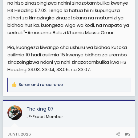
na hizo zinazoingizwa nchini zinazotambulika kwenye
HS Heading 67.02. Lengo la hatua hii ni kupunguza
athari za kimazingira zinazotokana na matumizi ya
bidhaa husika, kuongeza wigo wa kodi, na mapato ya
serikali."-Amesema Balozi Khamis Mussa Omar
Pia, kuongeza kiwango cha ushuru wa bidhaa kutoka
asilimia 10 hadi asilimia 15 kwenye bidhaa za urembo
zinazoingizwa ndani ya nchi zinazotambulika kwa HS
Heading 33.03, 33.04, 33.05, na 33.07.
Seran
and
raraa reree
R
e
a
c
The king 07
t
JF-Expert Member
i
o
n
Jun 11, 2026
#2
s