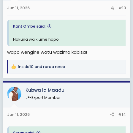
n
Jun 11, 2026
#13
s
:
Kant Ombe said:
Hakuna wa kiume hapo
wapo wengine watu wazima kabisa!
Inside10
and
raraa reree
R
e
a
c
Kubwa la Maadui
t
JF-Expert Member
i
o
n
Jun 11, 2026
#14
s
:
Seran said: