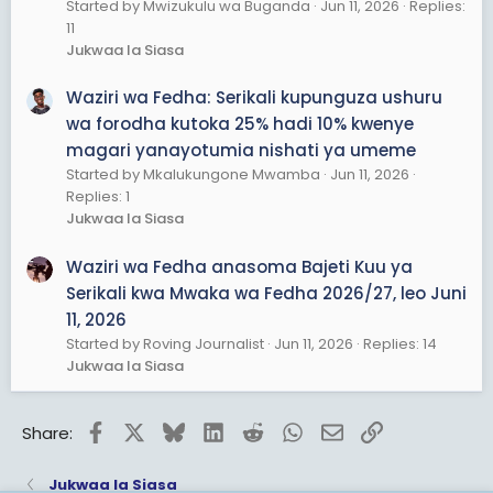
Started by Mwizukulu wa Buganda
Jun 11, 2026
Replies:
11
Jukwaa la Siasa
Waziri wa Fedha: Serikali kupunguza ushuru
wa forodha kutoka 25% hadi 10% kwenye
magari yanayotumia nishati ya umeme
Started by Mkalukungone Mwamba
Jun 11, 2026
Replies: 1
Jukwaa la Siasa
Waziri wa Fedha anasoma Bajeti Kuu ya
Serikali kwa Mwaka wa Fedha 2026/27, leo Juni
11, 2026
Started by Roving Journalist
Jun 11, 2026
Replies: 14
Jukwaa la Siasa
Facebook
X
Bluesky
LinkedIn
Reddit
WhatsApp
Email
Link
Share:
Jukwaa la Siasa