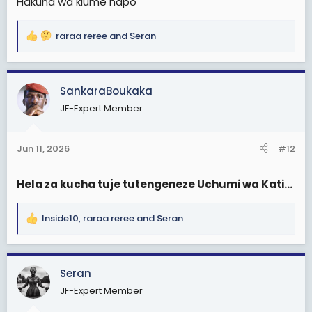
Hakuna wa kiume hapo
raraa reree
and
Seran
R
e
a
c
SankaraBoukaka
t
JF-Expert Member
i
o
n
Jun 11, 2026
#12
s
:
Hela za kucha tuje tutengeneze Uchumi wa Kati...
Inside10
,
raraa reree
and
Seran
R
e
a
c
Seran
t
JF-Expert Member
i
o