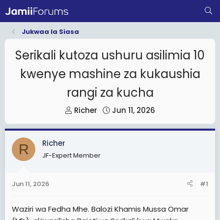
Jukwaa la Siasa
Serikali kutoza ushuru asilimia 10
kwenye mashine za kukaushia
rangi za kucha
T
S
Richer
Jun 11, 2026
h
t
r
a
Richer
e
r
R
JF-Expert Member
a
t
d
d
s
a
Jun 11, 2026
#1
t
t
a
e
Waziri wa Fedha Mhe. Balozi Khamis Mussa Omar
r