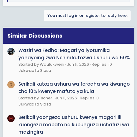
e
a
You must log in or register to reply here.
c
t
i
o
Similar Discussions
n
s
Waziri wa Fedha: Magari yaliyotumika
:
yanayoingizwa Nchini kutozwa Ushuru wa 50%
Started by Waufukweni
Jun 11, 2026
Replies: 10
Jukwaa la Siasa
Serikali kutoza ushuru wa forodha wa kiwango
R
cha 10% kwenye mafuta ya kula
Started by Richer
Jun 11, 2026
Replies: 0
Jukwaa la Siasa
Serikali yaongeza ushuru kwenye magari ili
M
kuongeza mapato na kupunguza uchafuzi wa
mazingira