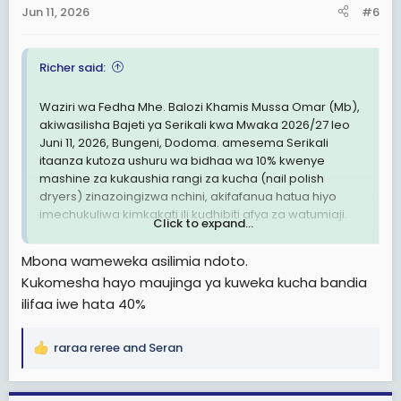
n
Jun 11, 2026
#6
s
:
Richer said:
Waziri wa Fedha Mhe. Balozi Khamis Mussa Omar (Mb),
akiwasilisha Bajeti ya Serikali kwa Mwaka 2026/27 leo
Juni 11, 2026, Bungeni, Dodoma. amesema Serikali
itaanza kutoza ushuru wa bidhaa wa 10% kwenye
mashine za kukaushia rangi za kucha (nail polish
dryers) zinazoingizwa nchini, akifafanua hatua hiyo
imechukuliwa kimkakati ili kudhibiti afya za watumiaji.
Click to expand...
"Lengo la hatua hii, kwanza kabisa ni kuzuia athari za
Mbona wameweka asilimia ndoto.
kiafya zinazoweza kutokea kutokana na matumizi ya
Kukomesha hayo maujinga ya kuweka kucha bandia
vifaa hivi, ikiwemo matatizo ya ugonjwa wa saratani,"
ilifaa iwe hata 40%
amesema Balozi Khamis Mussa Omar.
Sambamba na hilo, serikali imeongeza ushuru wa
raraa reree
and
Seran
R
bidhaa kutoka 10% hadi 15% kwenye bidhaa nyingine
e
zote za urembo zinazoingizwa kutoka nje ya nchi
a
(cosmetics).