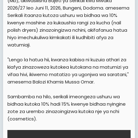
(Mb), akiwasilisha Bajeti ya Serikali kwa Mwaka
t
2026/27 leo Juni 11, 2026, Bungeni, Dodoma. amesema
e
Serikali itaanza kutoza ushuru wa bidhaa wa 10%
r
kwenye mashine za kukaushia rangi za kucha (nail
polish dryers) zinazoingizwa nchini, akifafanua hatua
hiyo imechukuliwa kimkakati ili kudhibiti afya za
watumiaji.
"Lengo la hatua hii, kwanza kabisa ni kuzuia athari za
kiafya zinazoweza kutokea kutokana na matumizi ya
vifaa hivi, ikiwemo matatizo ya ugonjwa wa saratani,"
amesema Balozi Khamis Mussa Omar.
Sambamba na hilo, serikali imeongeza ushuru wa
bidhaa kutoka 10% hadi 15% kwenye bidhaa nyingine
zote za urembo zinazoingizwa kutoka nje ya nchi
(cosmetics).