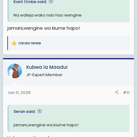
Kant Ombe said:
Na wateja wako ndo hao wengine
jamani,wengine wa kiume hapo!
raraa reree
R
e
a
c
Kubwa la Maadui
t
JF-Expert Member
i
o
n
Jun 11, 2026
#11
s
:
Seran said:
jamani,wengine wa kiume hapo!