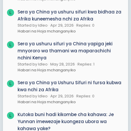
Sera ya China ya ushuru sifuri kwa bidhaa za
L
Afrika kuneemesha nchi za Afrika
Started by ldleo
Apr 29, 2026
Replies: 0
Habari na Hoja mchanganyiko
Sera ya ushuru sifuri ya China yapiga jeki
L
mnyororo wa thamani wa maparachichi
nchini Kenya
Started by ldleo
May 28, 2026
Replies: 1
Habari na Hoja mchanganyiko
Sera ya China ya Ushuru Sifuri ni fursa kubwa
L
kwa nchi za Afrika
Started by ldleo
Apr 29, 2026
Replies: 0
Habari na Hoja mchanganyiko
Kutoka buni hadi kikombe cha kahawa: Je
L
Yunnan imewezaje kuongeza ubora wa
kahawa yake?