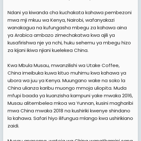
Ndani ya kiwanda cha kuchakata kahawa pembezoni
mwa mji mkuu wa Kenya, Nairobi, wafanyakazi
wanakagua na kufungasha mbegu za kahawa aina
ya Arabica ambazo zimechakatwa kwa ajili ya
kusafirishwa nje ya nchi, huku sehemu ya mbegu hizo
za kijani ikiwa njiani kuelekea China.
Kwa Mbula Musau, mwanzilishi wa Utake Coffee,
China imeibuka kuwa kituo muhimu kwa kahawa ya
ubora wa juu ya Kenya. Muungano wake na soko la
China ulianza karibu muongo mmoja uliopita. Muda
mfupi baada ya kuanzisha kampuni yake mwaka 2016,
Musau alitembelea mkoa wa Yunnan, kusini magharibi
mwa China mwaka 2018 na kushiriki kwenye shindano
la kahawa. Safari hiyo ilifungua mlango kwa ushirikiano
zaidi.
Musau anasema, wateja wa China wanathamini sana