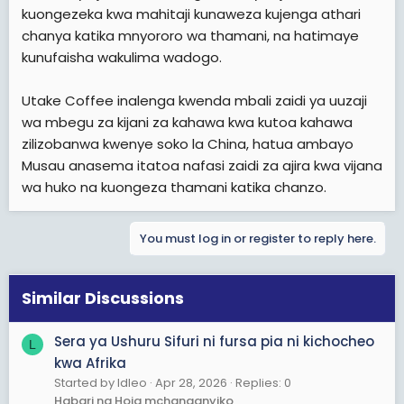
kuongezeka kwa mahitaji kunaweza kujenga athari
chanya katika mnyororo wa thamani, na hatimaye
kunufaisha wakulima wadogo.
Utake Coffee inalenga kwenda mbali zaidi ya uuzaji
wa mbegu za kijani za kahawa kwa kutoa kahawa
zilizobanwa kwenye soko la China, hatua ambayo
Musau anasema itatoa nafasi zaidi za ajira kwa vijana
wa huko na kuongeza thamani katika chanzo.
You must log in or register to reply here.
Similar Discussions
Sera ya Ushuru Sifuri ni fursa pia ni kichocheo
L
kwa Afrika
Started by ldleo
Apr 28, 2026
Replies: 0
Habari na Hoja mchanganyiko