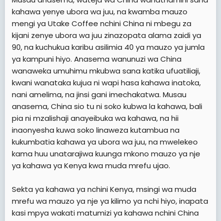
kahawa yenye ubora wa juu, na kwamba mauzo
mengi ya Utake Coffee nchini China ni mbegu za
kijani zenye ubora wa juu zinazopata alama zaidi ya
90, na kuchukua karibu asilimia 40 ya mauzo ya jumla
ya kampuni hiyo. Anasema wanunuzi wa China
wanaweka umuhimu mkubwa sana katika ufuatiliaji,
kwani wanataka kujua ni wapi hasa kahawa inatoka,
nani amelima, na jinsi gani imechakatwa. Musau
anasema, China sio tu ni soko kubwa la kahawa, bali
pia ni mzalishaji anayeibuka wa kahawa, na hii
inaonyesha kuwa soko linaweza kutambua na
kukumbatia kahawa ya ubora wa juu, na mwelekeo
kama huu unatarajiwa kuunga mkono mauzo ya nje
ya kahawa ya Kenya kwa muda mrefu ujao.
Sekta ya kahawa ya nchini Kenya, msingi wa muda
mrefu wa mauzo ya nje ya kilimo ya nchi hiyo, inapata
kasi mpya wakati matumizi ya kahawa nchini China