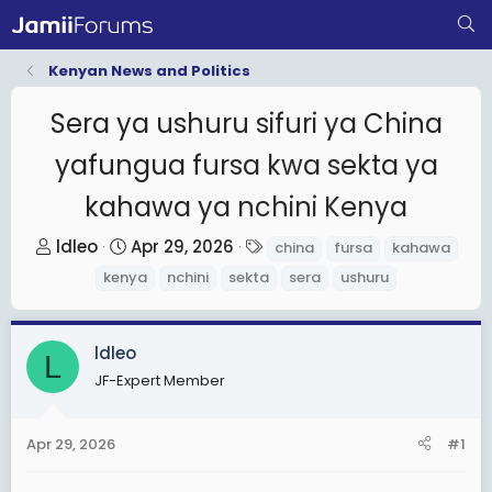
Kenyan News and Politics
Sera ya ushuru sifuri ya China
yafungua fursa kwa sekta ya
kahawa ya nchini Kenya
T
S
T
ldleo
Apr 29, 2026
china
fursa
kahawa
h
t
a
kenya
nchini
sekta
sera
ushuru
r
a
g
e
r
s
a
t
ldleo
L
d
d
JF-Expert Member
s
a
t
t
Apr 29, 2026
#1
a
e
r