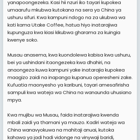
yanapoongezeka. Kasi hii nzuri iko tayari kupokea
umaarufu mkubwa kutokana na sera ya China ya
ushuru sifuri. Kwa kampuni ndogo na za ukubwa wa
kati kama Utake Coffee, hatua hiyo inatarajiwa
kupunguza kwa kiasi kikubwa gharama za kuingia
kwenye soko.
Musau anasema, kwa kuondolewa kabisa kwa ushuru,
bei ya ushindani itaongezeka kwa dhahiri, na
anaongeza kuwa kampuni yake inatarajia kupokea
maagizo zaidi na inapanga kupanua operesheni zake.
Kufuatia maonyesho ya karibuni, tayari amesafirisha
sampuli kwa wateja wa China na wanaunda uhusiano
mpya.
Kwa mujibu wa Musau, faida inatarajiwa kwenda
mbali zaidi ya thamani ya mauzo. Kadiri wateja wa
China wanavyokuwa na mahitaji anuai, kutoka
kahawa ya jadi hadi vidonge na vinywaji baridi,