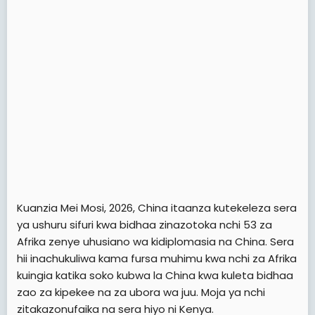
t
e
r
Kuanzia Mei Mosi, 2026, China itaanza kutekeleza sera
ya ushuru sifuri kwa bidhaa zinazotoka nchi 53 za
Afrika zenye uhusiano wa kidiplomasia na China. Sera
hii inachukuliwa kama fursa muhimu kwa nchi za Afrika
kuingia katika soko kubwa la China kwa kuleta bidhaa
zao za kipekee na za ubora wa juu. Moja ya nchi
zitakazonufaika na sera hiyo ni Kenya.