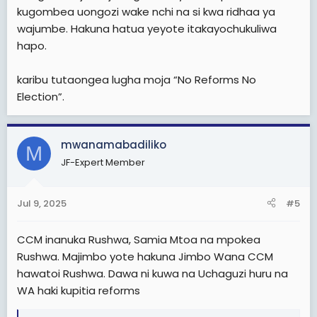
kugombea uongozi wake nchi na si kwa ridhaa ya
wajumbe. Hakuna hatua yeyote itakayochukuliwa
hapo.
karibu tutaongea lugha moja “No Reforms No
Election”.
mwanamabadiliko
M
JF-Expert Member
Jul 9, 2025
#5
CCM inanuka Rushwa, Samia Mtoa na mpokea
Rushwa. Majimbo yote hakuna Jimbo Wana CCM
hawatoi Rushwa. Dawa ni kuwa na Uchaguzi huru na
WA haki kupitia reforms