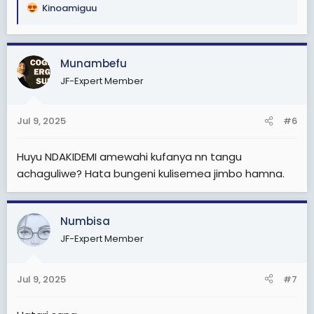
Kinoamiguu
R
e
a
c
Munambefu
t
JF-Expert Member
i
o
n
Jul 9, 2025
#6
s
:
Huyu NDAKIDEMI amewahi kufanya nn tangu
achaguliwe? Hata bungeni kulisemea jimbo hamna.
Numbisa
JF-Expert Member
Jul 9, 2025
#7