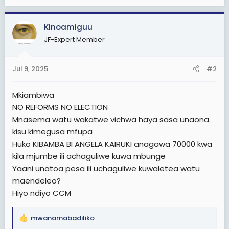
Kinoamiguu
JF-Expert Member
Jul 9, 2025
#2
Mkiambiwa
NO REFORMS NO ELECTION
Mnasema watu wakatwe vichwa haya sasa unaona.
kisu kimegusa mfupa
Huko KIBAMBA BI ANGELA KAIRUKI anagawa 70000 kwa
kila mjumbe ili achaguliwe kuwa mbunge
Yaani unatoa pesa ili uchaguliwe kuwaletea watu
maendeleo?
Hiyo ndiyo CCM
mwanamabadiliko
R