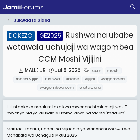
Jukwaa la Siasa
Rushwa na ubabe
DOKEZO
GE2025
watawala uchujaji wa wagombea
CCM Moshi Vijijini
T
S
T
MALLE JR
Jul 8, 2025
ccm
moshi
h
t
a
moshi vijijini
rushwa
ubabe
vijijini
wagombea
r
a
g
wagombea ccm
watawala
e
r
s
a
t
Hili ni dokezo maalum toka kwa mwananchi mtumiaji wa JF
d
d
mwenye nia ya kuusaidia umma kuwa na taarifa 'maalum'
s
a
t
t
Matukio, Taarifa, Habari na Mijadala ya Wananchi WAKATI wa
a
e
Mchakato wa Uchaguzi Mkuu 2025
r