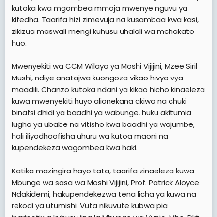
kutoka kwa mgombea mmoja mwenye nguvu ya
kifedha. Taarifa hizi zimevuja na kusambaa kwa kasi,
zikizua maswali mengi kuhusu uhalali wa mchakato
huo.
Mwenyekiti wa CCM Wilaya ya Moshi Vijijini, Mzee Siril
Mushi, ndiye anatajwa kuongoza vikao hivyo vya
maadili. Chanzo kutoka ndani ya kikao hicho kinaeleza
kuwa mwenyekiti huyo alionekana akiwa na chuki
binafsi dhidi ya baadhi ya wabunge, huku akitumia
lugha ya ubabe na vitisho kwa baadhi ya wajumbe,
hali iliyodhoofisha uhuru wa kutoa maoni na
kupendekeza wagombea kwa haki.
Katika mazingira hayo tata, taarifa zinaeleza kuwa
Mbunge wa sasa wa Moshi Vijijini, Prof. Patrick Aloyce
Ndakidemi, hakupendekezwa tena licha ya kuwa na
rekodi ya utumishi. Vuta nikuvute kubwa pia