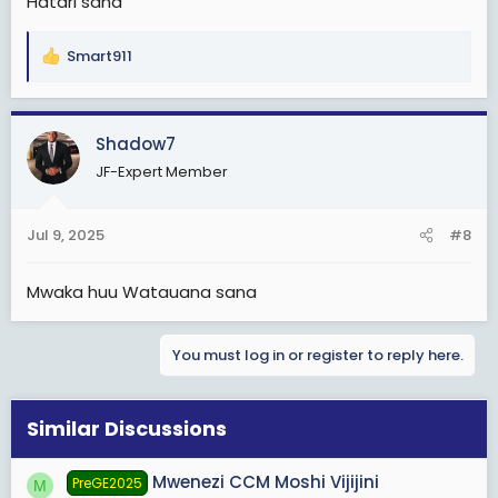
Hatari sana
Smart911
R
e
a
c
Shadow7
t
JF-Expert Member
i
o
n
Jul 9, 2025
#8
s
:
Mwaka huu Watauana sana
You must log in or register to reply here.
Similar Discussions
Mwenezi CCM Moshi Vijijini
PreGE2025
M