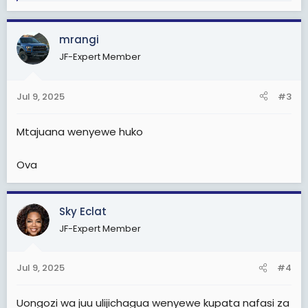
e
a
c
mrangi
t
JF-Expert Member
i
o
n
Jul 9, 2025
#3
s
:
Mtajuana wenyewe huko
Ova
Sky Eclat
JF-Expert Member
Jul 9, 2025
#4
Uongozi wa juu ulijichagua wenyewe kupata nafasi za