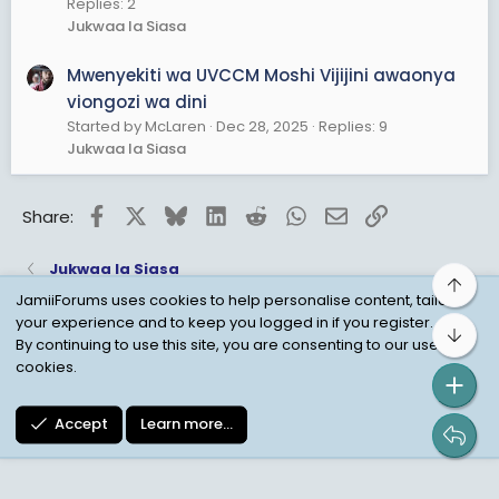
Replies: 2
Jukwaa la Siasa
Mwenyekiti wa UVCCM Moshi Vijijini awaonya
viongozi wa dini
Started by McLaren
Dec 28, 2025
Replies: 9
Jukwaa la Siasa
Facebook
X
Bluesky
LinkedIn
Reddit
WhatsApp
Email
Link
Share:
Jukwaa la Siasa
Top
JamiiForums uses cookies to help personalise content, tailor
your experience and to keep you logged in if you register.
Bot
Child Protection Policy
Personal Data Protection
By continuing to use this site, you are consenting to our use of
cookies.
Contact us
Terms
Privacy Policy
Help
Accept
Learn more…