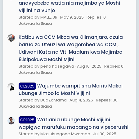
anavyobeba watia nia majimbo ya Moshi
Vijijini na Vunjo
Started by MALLE JR
May 9, 2025
Replies: 0
Jukwaa la Siasa
Katibu wa CCM Mkoa wa Kilimanjaro, azuia
barua za Uteuzi wa Wagombea wa CCM ,
Udiwani Kata na Viti Maalum kwa Majimbo
8,isipokuwa Moshi Mjini
Started by peno hasegawa
Aug 16, 2025
Replies: 0
Jukwaa la Siasa
Wajumbe wampitisha Morris Makoi
GE2025
ubunge Jimbo la Moshi Vijijini
Started by DuaZaMama
Aug 4, 2025
Replies: 30
Jukwaa la Siasa
Watiania ubunge Moshi Vijijini
GE2025
wapigwa marufuku mabango na vipeperushi
Started by Mkalukungone Mwamba
Jul 30, 2025