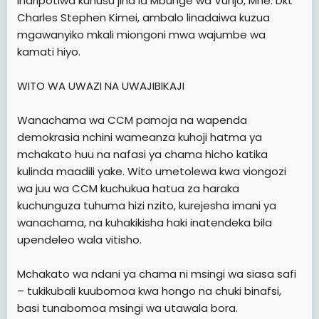
inaripotiwa kuhusu jina la Mbunge wa Vunjo, Mhe. Dkt
Charles Stephen Kimei, ambalo linadaiwa kuzua
mgawanyiko mkali miongoni mwa wajumbe wa
kamati hiyo.
WITO WA UWAZI NA UWAJIBIKAJI
Wanachama wa CCM pamoja na wapenda
demokrasia nchini wameanza kuhoji hatma ya
mchakato huu na nafasi ya chama hicho katika
kulinda maadili yake. Wito umetolewa kwa viongozi
wa juu wa CCM kuchukua hatua za haraka
kuchunguza tuhuma hizi nzito, kurejesha imani ya
wanachama, na kuhakikisha haki inatendeka bila
upendeleo wala vitisho.
Mchakato wa ndani ya chama ni msingi wa siasa safi
– tukikubali kuubomoa kwa hongo na chuki binafsi,
basi tunabomoa msingi wa utawala bora.