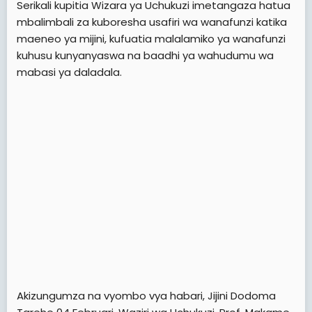
Serikali kupitia Wizara ya Uchukuzi imetangaza hatua
t
mbalimbali za kuboresha usafiri wa wanafunzi katika
e
maeneo ya mijini, kufuatia malalamiko ya wanafunzi
r
kuhusu kunyanyaswa na baadhi ya wahudumu wa
mabasi ya daladala.
Akizungumza na vyombo vya habari, Jijini Dodoma