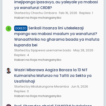
imejipanga ipasavyo, au yaleyale ya mabasi
ya wanafunzi CRDB?
Started by Chachu Ombara
Feb 16, 2026
Replies: 1
Habari na Hoja mchanganyiko
Serikali itaanza lini utekelezaji
DOKEZO
S
mpango wa mabasi maalum ya wanafunzi?
Wanaathirika na gharama baada ya mafuta
kupanda bei
Started by Sijapewa username bado
May 28, 2026
Replies: 4
Habari na Hoja mchanganyiko
Waziri Mbarawa Aagiza Baraza la 13 NIT
Kuimarisha Mafunzo na Tafiti za Sekta ya
Usafirishaji
Started by Mkalukungone Mwamba
Jun 9, 2026
Replies: 0
Habari na Hoja mchanganyiko