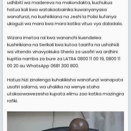
udhibiti wa madereva na makondakta, kuchukua
hatua kali kwa watakaobainika kuwanyanyasa
wanafunzi, na kushirikiana na Jeshi la Polisi kufanya
ukaguzi wa mara kwa mara katika vituo vya daladala.
Wizara imetoa rai kwa wananchi kuendelea
kushirikiana na Serikali kwa kutoa taarifa na ushahidi
wa vitendo vinavyokiuka Sheria za usafiri wa ardhini
kupitia namba za bure za LATRA 0800 11 00 19, 0800 11
00 20 au WhatsApp 0681 300 800.
Hatua hizi zinalenga kuhakikisha wanafunzi wanapata
usafiri salama, wa uhakika na wenye staha
utakaowawezesha kupata elimu zao katika mazingira
rafiki.