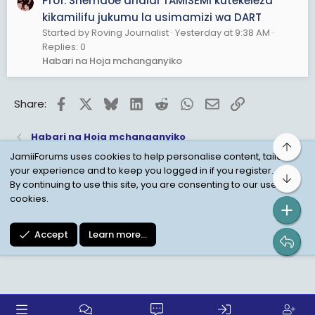
Prof. Shemdoe ahaidi TAMISEMI kutekeleza
kikamilifu jukumu la usimamizi wa DART
Started by Roving Journalist
Yesterday at 9:38 AM
Replies: 0
Habari na Hoja mchanganyiko
Facebook
X
Bluesky
LinkedIn
Reddit
WhatsApp
Email
Link
Share:
Habari na Hoja mchanganyiko
Top
JamiiForums uses cookies to help personalise content, tailor
your experience and to keep you logged in if you register.
Bot
Child Protection Policy
Personal Data Protection
By continuing to use this site, you are consenting to our use of
cookies.
Contact us
Terms
Privacy Policy
Help
Accept
Learn more…