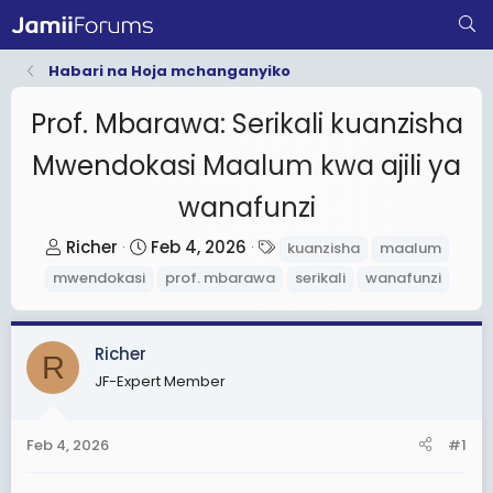
Habari na Hoja mchanganyiko
Prof. Mbarawa: Serikali kuanzisha
Mwendokasi Maalum kwa ajili ya
wanafunzi
T
S
T
Richer
Feb 4, 2026
kuanzisha
maalum
h
t
a
mwendokasi
prof. mbarawa
serikali
wanafunzi
r
a
g
e
r
s
a
t
Richer
R
d
d
JF-Expert Member
s
a
t
t
Feb 4, 2026
#1
a
e
r