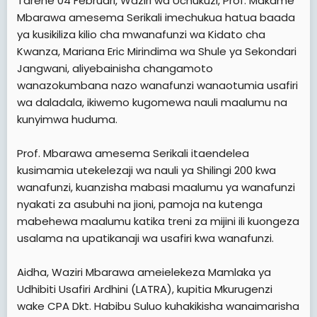
Tarehe 04 Februari, Waziri wa Uchukuzi, Prof. Makame
Mbarawa amesema Serikali imechukua hatua baada
ya kusikiliza kilio cha mwanafunzi wa Kidato cha
Kwanza, Mariana Eric Mirindima wa Shule ya Sekondari
Jangwani, aliyebainisha changamoto
wanazokumbana nazo wanafunzi wanaotumia usafiri
wa daladala, ikiwemo kugomewa nauli maalumu na
kunyimwa huduma.
Prof. Mbarawa amesema Serikali itaendelea
kusimamia utekelezaji wa nauli ya Shilingi 200 kwa
wanafunzi, kuanzisha mabasi maalumu ya wanafunzi
nyakati za asubuhi na jioni, pamoja na kutenga
mabehewa maalumu katika treni za mijini ili kuongeza
usalama na upatikanaji wa usafiri kwa wanafunzi.
Aidha, Waziri Mbarawa ameielekeza Mamlaka ya
Udhibiti Usafiri Ardhini (LATRA), kupitia Mkurugenzi
wake CPA Dkt. Habibu Suluo kuhakikisha wanaimarisha