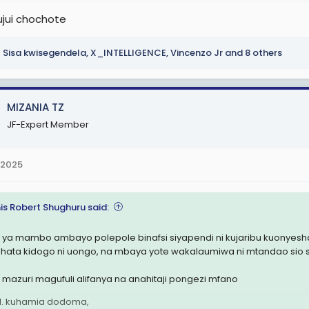
ujui chochote
Sisa kwisegendela
,
X_INTELLIGENCE
,
Vincenzo Jr
and 8 others
MIZANIA TZ
JF-Expert Member
 2025
is Robert Shughuru said:
 ya mambo ambayo polepole binafsi siyapendi ni kujaribu kuonyesha hal
i hata kidogo ni uongo, na mbaya yote wakalaumiwa ni mtandao sio s
 mazuri magufuli alifanya na anahitaji pongezi mfano
kuhamia dodoma,