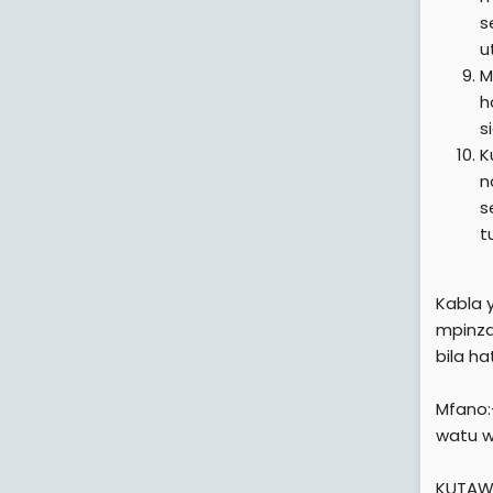
s
u
M
h
s
K
n
s
t
Kabla 
mpinza
bila h
Mfano:
watu w
KUTAWA