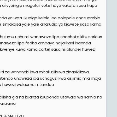
alivyoingia magufuli yote hayo yakafa sasa hapo
ada ya watu kupiga kelele leo polepole anatuambia
e simakosa yale yale anarudia ya kikwete sasa kama
uhujumu uchumi wanaweza lipa chochote kitu serious
aweza lipa fedha ambayo haijalikani inaenda
a kwenye kuwa kama cartel sasa hii blunder huwezi
i za wananchi kwa mbali zilikuwa zinasikilizwa
vitendo unaweza iba uchaguzi kwa asilimia mia moja
hapo huwezi walaumu mtandao
lisha gia na kuanza kuuponda utawala wa samia na
Tanzania
PITA MAELEZO