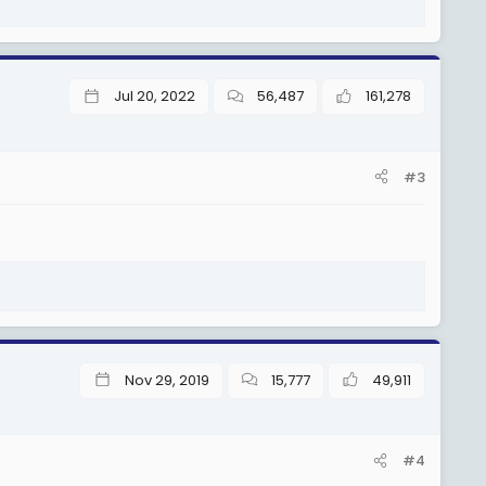
Jul 20, 2022
56,487
161,278
#3
Nov 29, 2019
15,777
49,911
#4