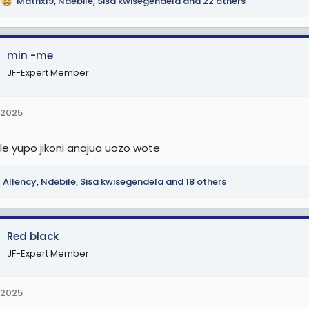
Matrix19
,
Ndebile
,
Sisa kwisegendela
and 22 others
min -me
JF-Expert Member
 2025
le yupo jikoni anajua uozo wote
Allency
,
Ndebile
,
Sisa kwisegendela
and 18 others
Red black
JF-Expert Member
 2025