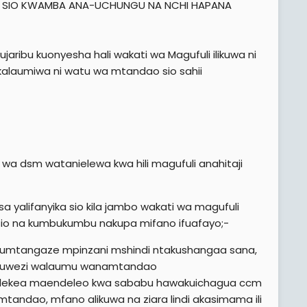
I NA SIO KWAMBA ANA-UCHUNGU NA NCHI HAPANA
aribu kuonyesha hali wakati wa Magufuli ilikuwa ni
wakalaumiwa ni watu wa mtandao sio sahii
a dsm watanielewa kwa hili magufuli anahitaji
a yalifanyika sio kila jambo wakati wa magufuli
sio na kumbukumbu nakupa mifano ifuafayo;-
a umtangaze mpinzani mshindi ntakushangaa sana,
ili huwezi walaumu wanamtandao
pelekea maendeleo kwa sababu hawakuichagua ccm
mtandao, mfano alikuwa na ziara lindi akasimama ili