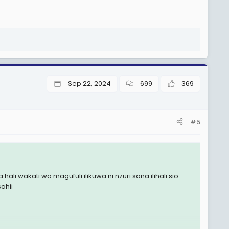
Sep 22, 2024
699
369
#5
i wakati wa magufuli ilikuwa ni nzuri sana ilihali sio
ahii