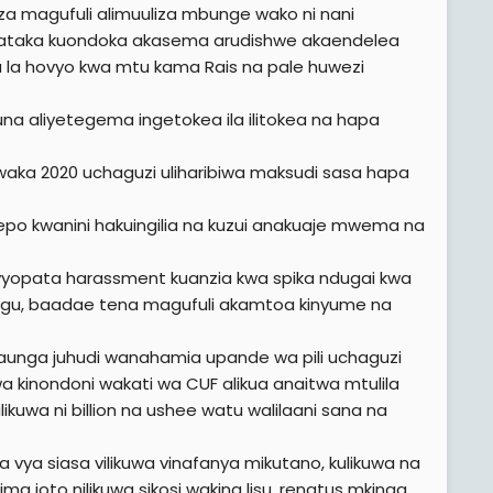
 magufuli alimuuliza mbunge wako ni nani
ataka kuondoka akasema arudishwe akaendelea
 la hovyo kwa mtu kama Rais na pale huwezi
a aliyetegema ingetokea ila ilitokea na hapa
waka 2020 uchaguzi uliharibiwa maksudi sasa hapa
wepo kwanini hakuingilia na kuzui anakuaje mwema na
livyopata harassment kuanzia kwa spika ndugai kwa
ngu, baadae tena magufuli akamtoa kinyume na
aunga juhudi wanahamia upande wa pili uchaguzi
inondoni wakati wa CUF alikua anaitwa mtulila
kuwa ni billion na ushee watu walilaani sana na
ya siasa vilikuwa vinafanya mikutano, kulikuwa na
ma joto nilikuwa sikosi wakina lisu, renatus mkinga,