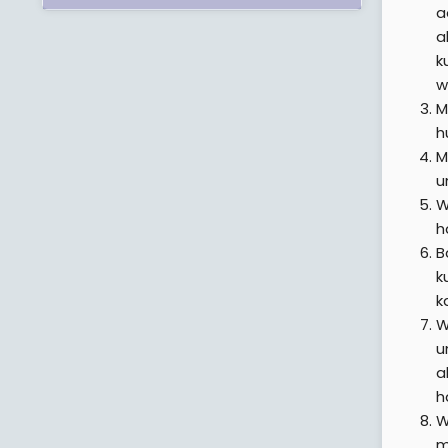
a
a
k
w
M
h
M
u
W
h
B
k
k
W
u
a
h
W
m