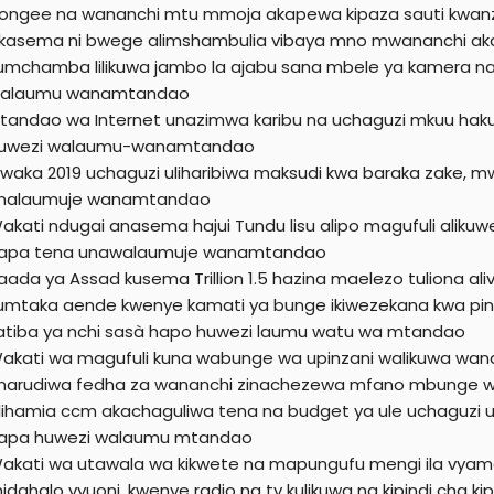
ongee na wananchi mtu mmoja akapewa kipaza sauti kwanza
kasema ni bwege alimshambulia vibaya mno mwananchi ak
umchamba lilikuwa jambo la ajabu sana mbele ya kamera na
alaumu wanamtandao
tandao wa Internet unazimwa karibu na uchaguzi mkuu hakun
uwezi walaumu-wanamtandao
waka 2019 uchaguzi uliharibiwa maksudi kwa baraka zake, m
nalaumuje wanamtandao
akati ndugai anasema hajui Tundu lisu alipo magufuli aliku
apa tena unawalaumuje wanamtandao
aada ya Assad kusema Trillion 1.5 hazina maelezo tuliona a
umtaka aende kwenye kamati ya bunge ikiwezekana kwa pi
atiba ya nchi sasà hapo huwezi laumu watu wa mtandao
akati wa magufuli kuna wabunge wa upinzani walikuwa wan
narudiwa fedha za wananchi zinachezewa mfano mbunge wa k
lihamia ccm akachaguliwa tena na budget ya ule uchaguzi uli
apa huwezi walaumu mtandao
akati wa utawala wa kikwete na mapungufu mengi ila vyama v
idahalo vyuoni, kwenye radio na tv kulikuwa na kipindi cha kipi