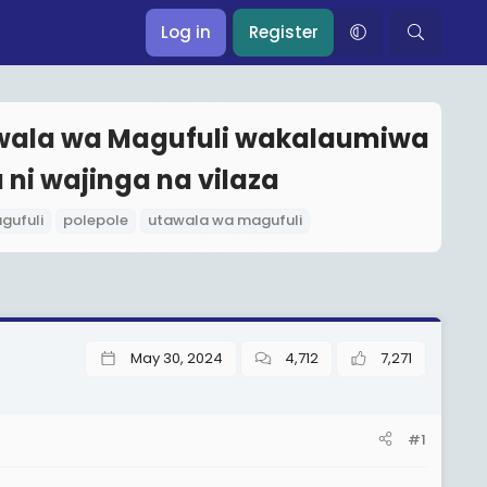
Log in
Register
tawala wa Magufuli wakalaumiwa
 ni wajinga na vilaza
gufuli
polepole
utawala wa magufuli
May 30, 2024
4,712
7,271
#1