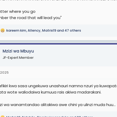
tter where you go
er the road that will lead you"
kareem kim
,
Allency
,
Matrix19
and 47 others
Mzizi wa Mbuyu
JF-Expert Member
 2025
afikiri kwa sasa ungekuwa unashauri namna nzuri ya kuwapat
ta wote waliodaiwa kumuua rais akiwa madarakani.
zi wa wanamtandao alitakiwa awe chini ya ulinzi muda huu...