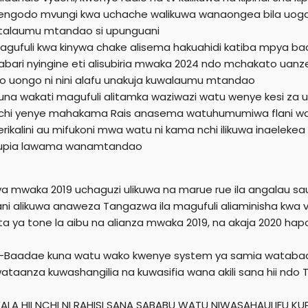
engodo mvungi kwa uchache walikuwa wanaongea bila uoga 
talaumu mtandao si upunguani
agufuli kwa kinywa chake alisema hakuahidi katiba mpya ba
abari nyingine eti alisubiria mwaka 2024 ndo mchakato uanz
io uongo ni nini alafu unakuja kuwalaumu mtandao
una wakati magufuli alitamka waziwazi watu wenye kesi za 
chi yenye mahakama Rais anasema watuhumumiwa flani wan
erikalini au mifukoni mwa watu ni kama nchi ilikuwa inaeleke
upia lawama wanamtandao
ya mwaka 2019 uchaguzi ulikuwa na marue rue ila angalau saut
ni alikuwa anaweza Tangazwa ila magufuli aliaminisha kwa 
ata ya tone la aibu na alianza mwaka 2019, na akaja 2020 
-Baadae kuna watu wako kwenye system ya samia watabadi
ataanza kuwashangilia na kuwasifia wana akili sana hii ndo 
LA HII NCHI NI RAHISI SANA SABABU WATU NIWASAHAULIFU KU