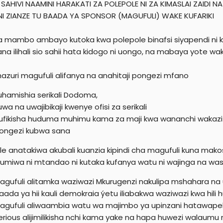
SAHIVI NAAMINI HARAKATI ZA POLEPOLE NI ZA KIMASLAI ZAID
e
I ZIANZE TU BAADA YA SPONSOR (MAGUFULI) WAKE KUFARIKI
r
a mambo ambayo kutoka kwa polepole binafsi siyapendi ni kuj
sana ilihali sio sahii hata kidogo ni uongo, na mabaya yote 
azuri magufuli alifanya na anahitaji pongezi mfano
uhamishia serikali Dodoma,
uwa na uwajibikaji kwenye ofisi za serikali
ufikisha huduma muhimu kama za maji kwa wananchi wakazi w
ongezi kubwa sana
le anatakiwa akubali kuanzia kipindi cha magufuli kuna makos
umiwa ni mtandao ni kutaka kufanya watu ni wajinga na wa
agufuli alitamka waziwazi Mkurugenzi nakulipa mshahara n
aada ya hii kauli demokraia ýetu iliabakwa waziwazi kwa h
agufuli aliwaambia watu wa majimbo ya upinzani hatawa
erious alijimilikisha nchi kama yake na hapa huwezi walaumu 