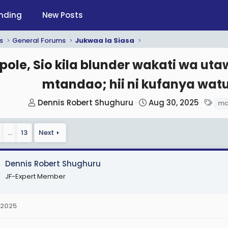
nding
New Posts
s
General Forums
Jukwaa la Siasa
pole, Sio kila blunder wakati wa u
mtandao; hii ni kufanya watu
T
S
T
Dennis Robert Shughuru
Aug 30, 2025
ma
h
t
a
r
a
g
…
13
Next
e
r
s
a
t
d
d
Dennis Robert Shughuru
s
a
JF-Expert Member
t
t
a
e
 2025
r
t