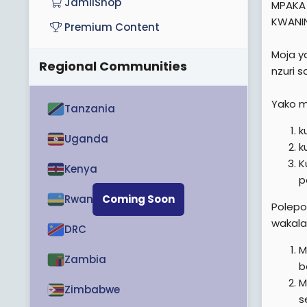
JamiiShop
MPAKA 
KWANIN
Premium Content
Moja y
Regional Communities
nzuri 
Yako m
Tanzania
k
Uganda
k
K
Kenya
p
Rwanda
Coming Soon
Polepo
wakala
DRC
M
Zambia
b
M
Zimbabwe
s