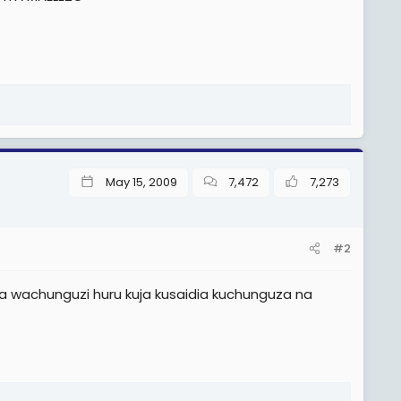
May 15, 2009
7,472
7,273
#2
a wachunguzi huru kuja kusaidia kuchunguza na