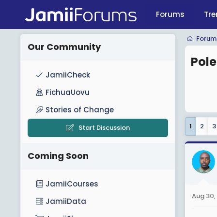
Forums
Tre
Forum
Our Community
Pole
JamiiCheck
FichuaUovu
Stories of Change
1
2
3
Start Discussion
Coming Soon
JamiiCourses
Aug 30,
JamiiData