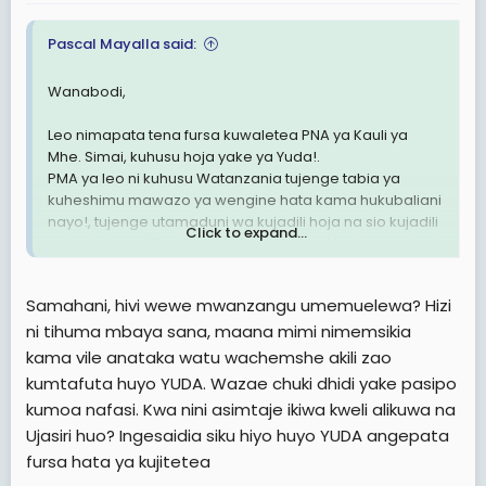
:
Pascal Mayalla said:
Wanabodi,
Leo nimapata tena fursa kuwaletea PNA ya Kauli ya
Mhe. Simai, kuhusu hoja yake ya Yuda!.
PMA ya leo ni kuhusu Watanzania tujenge tabia ya
kuheshimu mawazo ya wengine hata kama hukubaliani
nayo!, tujenge utamaduni wa kujadili hoja na sio kujadili
Click to expand...
watu, hoja ya Mhe. Simai kuhusu Yuda, ni hoja ya msingi,
hapa jina la Yuda tamathali za semi kuhusu usaliti,
kitendo ambacho sio kitendo kizuri, mtu anayefanya
Samahani, hivi wewe mwanzangu umemuelewa? Hizi
Thread 'Simai kujiuzulu ni ushujaa mkubwa kama Nyerere alivyojiuzulu U-PM. Anastahili pongezi, lawama, shutuma, na kukaliwa vikao au apewe maua yake?'
usaliti, sio mtu mwema, , mkiwa vitani kwenye mstari wa
ni tihuma mbaya sana, maana mimi nimemsikia
mbele, akitokea mtu akafanya usaliti, akigundulika
Feb 9, 2024
hushughulikiwa hapo hapo bila kucheleweshwa, hivyo
kama vile anataka watu wachemshe akili zao
Wanabodi,
kama ni kweli kuna viongozi wasaliti, wasionewe aibu,
kumtafuta huyo YUDA. Wazae chuki dhidi yake pasipo
watajwe kwa majina yao sio majina ya kificho, na usaliti
kumoa nafasi. Kwa nini asimtaje ikiwa kweli alikuwa na
Hii ni makala yangu kwenye gazeti la Nipashe
wao, utawekwa hadharani, tuujue, ukithibitishwa,
Ujasiri huo? Ingesaidia siku hiyo huyo YUDA angepata
hawatufai!. Hivyo Mhe. Simai ni mtu jasiri, kweli kweli,
fursa hata ya kujitetea
kule nyuma aliwahi kuwa shujaa wangu, na kitendo cha
kuliambia Bunge wazi wazi kuwa kuna usaliti na kumtaja