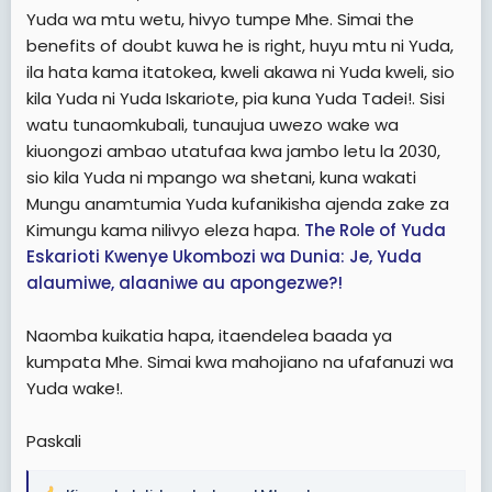
wao, utawekwa hadharani, tuujue, ukithibitishwa,
Yuda wa mtu wetu, hivyo tumpe Mhe. Simai the
hawatufai!. Hivyo Mhe. Simai ni mtu jasiri, kweli kweli,
benefits of doubt kuwa he is right, huyu mtu ni Yuda,
kule nyuma aliwahi kuwa shujaa wangu, na kitendo cha
ila hata kama itatokea, kweli akawa ni Yuda kweli, sio
kuliambia Bunge wazi wazi kuwa kuna usaliti na kumtaja
kila Yuda ni Yuda Iskariote, pia kuna Yuda Tadei!. Sisi
Yuda, huu ni ujasiri, na hoja yake hiyo ya usaliti ni hoja ya
msingi, asibezwe, asikilizwe apewe muda aifafanue na
watu tunaomkubali, tunaujua uwezo wake wa
kuufafanua huo usaliti ili huyo Yuda ashughulikiwe!.
kiuongozi ambao utatufaa kwa jambo letu la 2030,
sio kila Yuda ni mpango wa shetani, kuna wakati
Safari ya Kuelekea 2030 na hoja za Usaliti, Udini,
Mungu anamtumia Yuda kufanikisha ajenda zake za
Zisinyamaziwe.
Kimungu kama nilivyo eleza hapa.
The Role of Yuda
Hoja hizi hazikuanza leo.
Eskarioti Kwenye Ukombozi wa Dunia: Je, Yuda
Alianza kiongozi mmoja kutangaza kuwa kuna
alaumiwe, alaaniwe au apongezwe?!
watu wanakaa vikao vya siri kupanga kumdhuru,
na kudai yeye hatishiki, ameisha pambana na
wanyawa wakali simba na chui wakati akichunga
Naomba kuikatia hapa, itaendelea baada ya
mbuzi hivyo hawaogopi- ila hakuwataja hao
kumpata Mhe. Simai kwa mahojiano na ufafanuzi wa
wanaokaa vikao vya siri wala kusema
Yuda wake!.
wanakutania wapi.
Akaja waziri mmoja akauzungumzia kumhujumu
Paskali
Rais Samia kwa kuwazia 2030, akina sisi wa kuhoji
tukahoji na kuuliza,
Makonda, Kumbe kuna Watu
wanapanga Njama za Kuharibu na Kudhoofisha