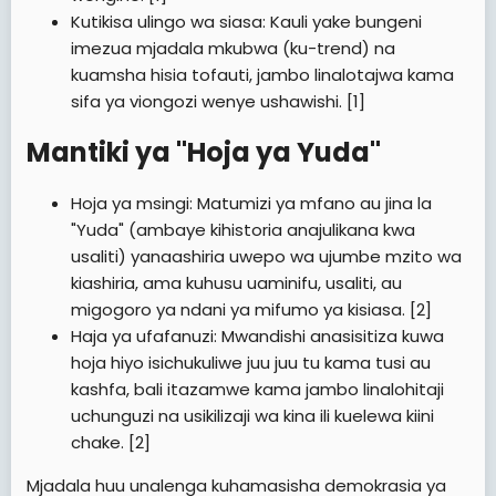
Kutikisa ulingo wa siasa: Kauli yake bungeni
imezua mjadala mkubwa (ku-trend) na
kuamsha hisia tofauti, jambo linalotajwa kama
sifa ya viongozi wenye ushawishi. [1]
Mantiki ya "Hoja ya Yuda"​
Hoja ya msingi: Matumizi ya mfano au jina la
"Yuda" (ambaye kihistoria anajulikana kwa
usaliti) yanaashiria uwepo wa ujumbe mzito wa
kiashiria, ama kuhusu uaminifu, usaliti, au
migogoro ya ndani ya mifumo ya kisiasa. [2]
Haja ya ufafanuzi: Mwandishi anasisitiza kuwa
hoja hiyo isichukuliwe juu juu tu kama tusi au
kashfa, bali itazamwe kama jambo linalohitaji
uchunguzi na usikilizaji wa kina ili kuelewa kiini
chake. [2]
Mjadala huu unalenga kuhamasisha demokrasia ya