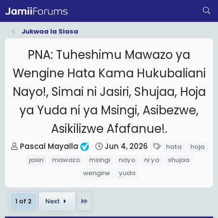
Jukwaa la Siasa
PNA: Tuheshimu Mawazo ya
Wengine Hata Kama Hukubaliani
Nayo!, Simai ni Jasiri, Shujaa, Hoja
ya Yuda ni ya Msingi, Asibezwe,
Asikilizwe Afafanue!.
T
S
T
Pascal Mayalla
Jun 4, 2026
hata
hoja
h
t
a
jasiri
mawazo
msingi
nayo
ni ya
shujaa
r
a
g
wengine
yuda
e
r
s
a
t
Last
1 of 2
Next
d
d
s
a