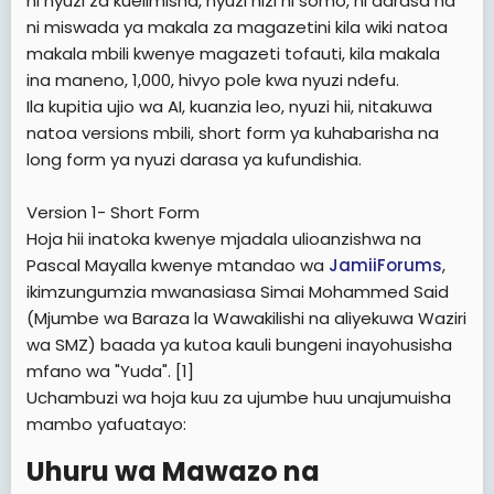
ni nyuzi za kuelimisha, nyuzi hizi ni somo, ni darasa na
ni miswada ya makala za magazetini kila wiki natoa
makala mbili kwenye magazeti tofauti, kila makala
ina maneno, 1,000, hivyo pole kwa nyuzi ndefu.
Ila kupitia ujio wa AI, kuanzia leo, nyuzi hii, nitakuwa
natoa versions mbili, short form ya kuhabarisha na
long form ya nyuzi darasa ya kufundishia.
Version 1- Short Form
Hoja hii inatoka kwenye mjadala ulioanzishwa na
Pascal Mayalla kwenye mtandao wa
JamiiForums
,
ikimzungumzia mwanasiasa Simai Mohammed Said
(Mjumbe wa Baraza la Wawakilishi na aliyekuwa Waziri
wa SMZ) baada ya kutoa kauli bungeni inayohusisha
mfano wa "Yuda". [1]
Uchambuzi wa hoja kuu za ujumbe huu unajumuisha
mambo yafuatayo:
Uhuru wa Mawazo na