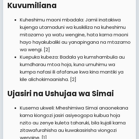
Kuvumiliana​
Kuheshimu maoni mbadala: Jamii inatakiwa
kujenga utamaduni wa kusikiliza na kuheshimu
mitazamo ya watu wengine, hata kama maoni
hayo hayakubaliki au yanapingana na mtazamo
wa wengi. [2]
Kuepuka kubeza: Badala ya kumshambulia au
kumdharau mtoa hoja, kuna umuhimu wa
kumpa nafasi ili afafanue kwa kina mantiki ya
kile alichokimaanisha. [2]
Ujasiri na Ushujaa wa Simai​
Kusema ukweli: Mheshimiwa Simai anaonekana
kama kiongozi jasiri asiyeogopa kuibua hoja
nzito au zenye kuleta taharuki, bila kujali kama
zitawafurahisha au kuwakasirisha viongozi
wengine. [1]