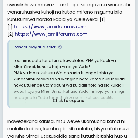
uwasilishi wa mawazo, ambapo viongozi na wananchi
wanaruhusiwa kuhoji na kutoa mifano migumu bila
kuhukumiwa haraka kabla ya kueleweka. [1]
[1]
https://www.jamiiforums.com
[2]
https://www.jamiiforums.com
Pascal Mayalla said:
Leo nimapata tena fursa kuwaletea PNA ya Kauli ya
Mhe. Simai, kuhusu hoja yake ya Yuda!.
PMA ya leo ni kuhusu Watanzania tujenge tabia ya
kuheshimu mawazo ya wengine hata kama hukubaliani
nayo!, tujenge utamaduni wa kujadili hoja na sio kujadili
watu, hoja ya Mhe. Simai kuhusu Yuda, ni hoja ya msingi,
hapa jina la Yuda tamathali za semi kuhusu usaliti,
Click to expand...
kitendo ambacho sio kitendo kizuri, mtu anayefanya
usaliti, sio mtu mwema, , mkiwa vitani kwenye mstari wa
mbele, akitokea mtu akafanya usaliti, akigundulika
Inawezekana kabisa, mtu wewe ukamuona kama ni
hushughulikiwa hapo hapo bila kucheleweshwa, hivyo
malaika kabisa, kumbe pia sii malaika, hivyo ufafanuzi
kama ni kweli kuna viongozi wasaliti, wasionewe aibu,
watajwe kwa majina yao sio majina ya kificho, na usaliti
wa Mhe Simai, utatusaidia sana kututhibitishia huo u