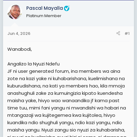
t
t
Pascal Mayalla
a
e
Platinum Member
r
t
Jun 4, 2026
#1
e
r
Wanabodi,
Angalizo la Nyuzi Ndefu
JF ni user generated forum, ina members wa aina
zote na kazi yake ni kuhabarishana, kuelimishana na
kuburudishana, na kati ya members hao, kila mmoja
anashughuli zake za kumuingizia kipato kuendesha
maisha yake, hivyo wao wanaandika jf kama past
time tuu, mimi fani yangu ni mwandishi wa habari na
mtangazaji wa kujitegemea kwa kujitolea, hivyo
kuandika ndio shughuli yangu, ndio kazi yangu, ndio
maisha yangu. Nyuzi zangu sio nyuzi za kuhabarisha,