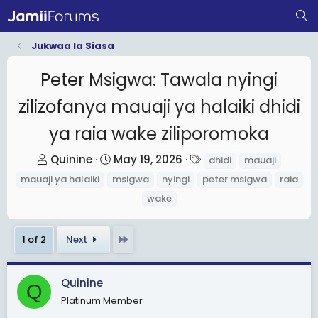
Jukwaa la Siasa
Peter Msigwa: Tawala nyingi
zilizofanya mauaji ya halaiki dhidi
ya raia wake ziliporomoka
T
S
T
Quinine
May 19, 2026
dhidi
mauaji
h
t
a
mauaji ya halaiki
msigwa
nyingi
peter msigwa
raia
r
a
g
wake
e
r
s
a
t
Last
1 of 2
Next
d
d
s
a
t
t
Quinine
Q
a
e
Platinum Member
r