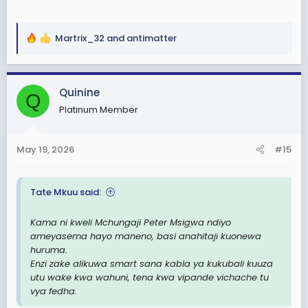
Martrix_32
and
antimatter
R
e
a
c
Quinine
Q
t
Platinum Member
i
o
n
May 19, 2026
#15
s
:
Tate Mkuu said:
Kama ni kweli Mchungaji Peter Msigwa ndiyo
ameyasema hayo maneno, basi anahitaji kuonewa
huruma.
Enzi zake alikuwa smart sana kabla ya kukubali kuuza
utu wake kwa wahuni, tena kwa vipande vichache tu
vya fedha.