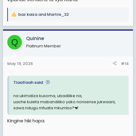
baz kaiza
and
Martrix_32
R
e
a
c
Quinine
Q
t
Platinum Member
i
o
n
May 19, 2026
#14
s
:
Tlaatlaah said:
na ukimaliza kusoma, ubadilike na,
uache kuleta mabandiliko yako nonsense jukwaani,
sawa ndugu mfuata mkumbo?🐒
Kingine hiki hapa.