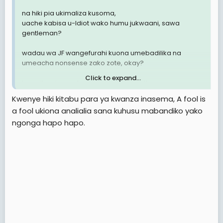
na hiki pia ukimaliza kusoma,
uache kabisa u-Idiot wako humu jukwaani, sawa
gentleman?
wadau wa JF wangefurahi kuona umebadilika na
umeacha nonsense zako zote, okay?
Click to expand...
keep it up in reading more books gentleman,
vitakusaidia sana kuacha nonsense jukwaani 🐒
Kwenye hiki kitabu para ya kwanza inasema, A fool is
a fool ukiona analialia sana kuhusu mabandiko yako
ngonga hapo hapo.