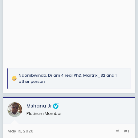
Ndombwindo
,
Dr am 4 real PhD
,
Martrix_32
and 1
R
other person
e
a
c
Mshana Jr
t
i
Platinum Member
o
n
s
May 19, 2026
#11
: