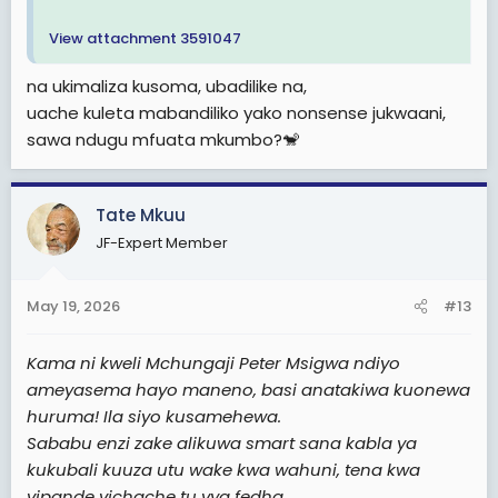
View attachment 3591047
na ukimaliza kusoma, ubadilike na,
uache kuleta mabandiliko yako nonsense jukwaani,
sawa ndugu mfuata mkumbo?🐒
Tate Mkuu
JF-Expert Member
May 19, 2026
#13
Kama ni kweli Mchungaji Peter Msigwa ndiyo
ameyasema hayo maneno, basi anatakiwa kuonewa
huruma! Ila siyo kusamehewa.
Sababu enzi zake alikuwa smart sana kabla ya
kukubali kuuza utu wake kwa wahuni, tena kwa
vipande vichache tu vya fedha.