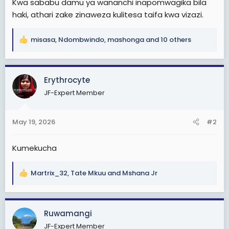
Kwa sababu damu ya wananchi inapomwagika bila
haki, athari zake zinaweza kulitesa taifa kwa vizazi.
misasa
,
Ndombwindo
,
mashonga
and 10 others
R
e
a
c
Erythrocyte
t
JF-Expert Member
i
o
n
May 19, 2026
#2
s
:
Kumekucha
Martrix_32
,
Tate Mkuu
and
Mshana Jr
R
e
a
c
Ruwamangi
t
JF-Expert Member
i