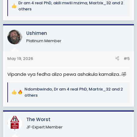
Dr am 4 real PhD
,
akili mwili mzima
,
Martrix_32
and 2
R
others
e
a
c
Ushimen
t
i
Platinum Member
o
n
s
May 19, 2026
#5
:
Vipande vya fedha alizo pewa ashakula kamaliza...🤣
Ndombwindo
,
Dr am 4 real PhD
,
Martrix_32
and 2
R
others
e
a
c
The Worst
t
i
JF-Expert Member
o