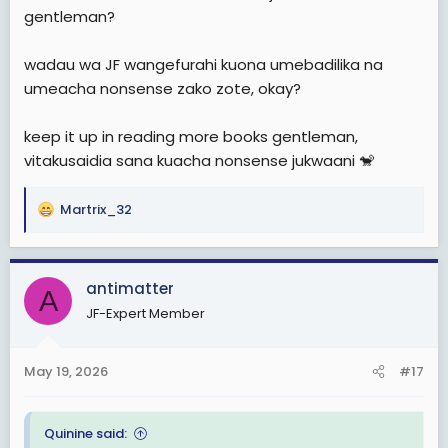
gentleman?
wadau wa JF wangefurahi kuona umebadilika na
umeacha nonsense zako zote, okay?
keep it up in reading more books gentleman,
vitakusaidia sana kuacha nonsense jukwaani 🐒
Martrix_32
R
e
a
c
antimatter
A
t
JF-Expert Member
i
o
n
May 19, 2026
#17
s
:
Quinine said: