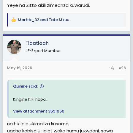
Yeye na Zitto akili zimeanza kuwarudi.
Martrix_32
and
Tate Mkuu
R
e
a
c
Tlaatlaah
t
JF-Expert Member
i
o
n
May 19, 2026
#16
s
:
Quinine said:
Kingine hiki hapa.
View attachment 3591050
na hiki pia ukimaliza kusoma,
uache kabisa u-Idiot wako humu jukwaani, sawa