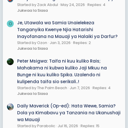
Started by Zack Abdul
May 24, 2026
Replies: 4
Jukwaa la Siasa
Je, Utawala wa Samia Unaielekeza
O
Tanganyika Kwenye Njia Hatarishi
Inayofanana na Mauaji ya Halaiki ya Darfur?
Started by Ozon
Jan 3, 2026
Replies: 2
Jukwaa la Siasa
Peter Msigwa: Taifa ni kuu kuliko Rais;
Mahakama ni kubwa kuliko Jaji Mkuu na
Bunge ni kuu kuliko Spika. Uzalendo ni
kulipenda taifa sio serikali..!
Started by The Palm Beach
Jun 7, 2026
Replies: 4
Jukwaa la Siasa
Daily Maverick (Op-ed): Hata Wewe, Samia?
Dola ya Kimabavu ya Tanzania na Ukanushaji
wa Mauaji
Started by Parabolic
Jul 16, 2026
Replies: 15