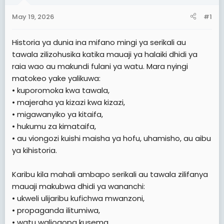
t
May 19, 2026
#1
e
r
Historia ya dunia ina mifano mingi ya serikali au
tawala zilizohusika katika mauaji ya halaiki dhidi ya
raia wao au makundi fulani ya watu. Mara nyingi
matokeo yake yalikuwa:
• kuporomoka kwa tawala,
• majeraha ya kizazi kwa kizazi,
• migawanyiko ya kitaifa,
• hukumu za kimataifa,
• au viongozi kuishi maisha ya hofu, uhamisho, au aibu
ya kihistoria.
Karibu kila mahali ambapo serikali au tawala zilifanya
mauaji makubwa dhidi ya wananchi:
• ukweli ulijaribu kufichwa mwanzoni,
• propaganda ilitumiwa,
• watu waliogopa kusema,