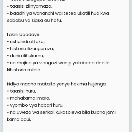
• taasisi zilinyamaza,
• baadhi ya wananchi walitetea ukatili huo kwa
sababu ya siasa au hofu.
Lakini baadaye:
• ushahidi ulitoka,
• historia ilizungumza,
• dunia ilihukumu,
• na majina ya viongozi wengi yakabeba doa la
kihistoria milele.
Ndiyo maana mataifa yenye hekima hujenga:
• taasisi huru,
• mahakama imara,
• vyombo vya habari huru,
• na uwezo wa serikali kukosolewa bila kuiona jamii
kama adui.