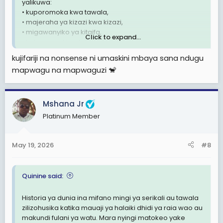
yalikuwa:
• kuporomoka kwa tawala,
• majeraha ya kizazi kwa kizazi,
• migawanyiko ya kitaifa,
Click to expand...
• hukumu za kimataifa,
• au viongozi kuishi maisha ya hofu, uhamisho, au aibu
kujifariji na nonsense ni umaskini mbaya sana ndugu
ya kihistoria.
mapwagu na mapwaguzi 🐒
Karibu kila mahali ambapo serikali au tawala zilifanya
mauaji makubwa dhidi ya wananchi:
• ukweli ulijaribu kufichwa mwanzoni,
Mshana Jr
• propaganda ilitumiwa,
Platinum Member
• watu waliogopa kusema,
• taasisi zilinyamaza,
• baadhi ya wananchi walitetea ukatili huo kwa sababu
May 19, 2026
#8
ya siasa au hofu.
Lakini baadaye:
Quinine said:
• ushahidi ulitoka,
• historia ilizungumza,
Historia ya dunia ina mifano mingi ya serikali au tawala
• dunia ilihukumu,
zilizohusika katika mauaji ya halaiki dhidi ya raia wao au
• na majina ya viongozi wengi yakabeba doa la
makundi fulani ya watu. Mara nyingi matokeo yake
kihistoria milele.