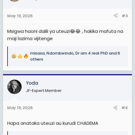
o
n
May 19, 2026
#3
s
:
Msigwa haoni dalili ya uteuzi😂😂 , hakika mafuta na
maji lazima vijitenge
misasa
,
Ndombwindo
,
Dr am 4 real PhD
and 6
R
others
e
a
c
Yoda
t
i
JF-Expert Member
o
n
s
May 19, 2026
#4
:
Hapa anataka uteuzi au kurudi CHADEMA