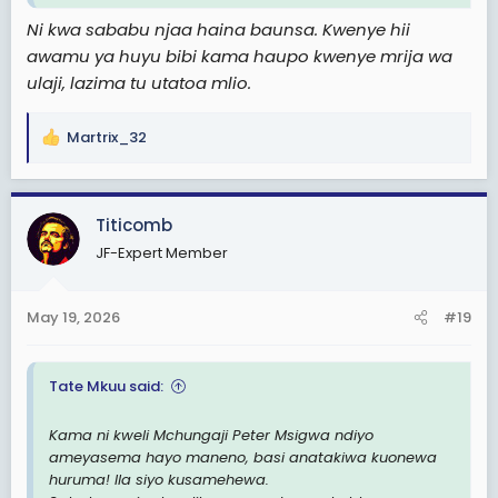
Ni kwa sababu njaa haina baunsa. Kwenye hii
awamu ya huyu bibi kama haupo kwenye mrija wa
ulaji, lazima tu utatoa mlio.
Martrix_32
R
e
a
c
Titicomb
t
JF-Expert Member
i
o
n
May 19, 2026
#19
s
:
Tate Mkuu said:
Kama ni kweli Mchungaji Peter Msigwa ndiyo
ameyasema hayo maneno, basi anatakiwa kuonewa
huruma! Ila siyo kusamehewa.