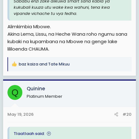
Sababu enzi zake alikuwa smart sana kabla ya
kukubali kuuza utu wake kwa wahuni, tena kwa
vipande vichache tu vya fedha.
Alimkimbia Mbowe.
Akina Lema, Lissu, na Heche Wana roho ngumu sana
kubaki na kupambana na Mbowe na genge lake
lililoenda CHAUMA.
baz kaiza
and
Tate Mkuu
R
e
a
c
Quinine
Q
t
Platinum Member
i
o
n
May 19, 2026
#20
s
:
Tlaatlaah said: