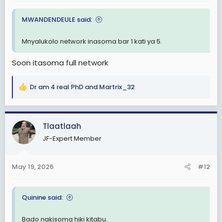
MWANDENDEULE said:
Mnyalukolo network inasoma bar 1 kati ya 5.
Soon itasoma full network
Dr am 4 real PhD
and
Martrix_32
R
e
a
c
Tlaatlaah
t
JF-Expert Member
i
o
n
May 19, 2026
#12
s
:
Quinine said:
Bado nakisoma hiki kitabu.