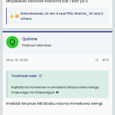
kihistoria milele.
Mnyalukolo network inasoma bar 1 kati ya 5.
Ndiyo maana mataifa yenye hekima hujenga:
Ndombwindo
,
Dr am 4 real PhD
,
Martrix_32
and 2
• taasisi huru,
R
others
• mahakama imara,
e
• vyombo vya habari huru,
a
• na uwezo wa serikali kukosolewa bila kuiona jamii
c
kama adui.
Quinine
t
Q
i
Platinum Member
Kwa sababu damu ya wananchi inapomwagika bila
o
haki, athari zake zinaweza kulitesa taifa kwa vizazi.
n
s
May 19, 2026
#10
:
Tlaatlaah said:
kujifariji na nonsense ni umaskini mbaya sana ndugu
mapwagu na mapwaguzi 🐒
Imebidi ninunue hiki kitabu naona mmekuwa wengi.