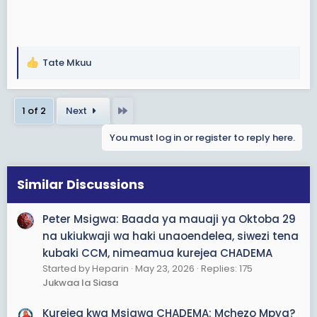
Tate Mkuu
R
e
a
Last
1 of 2
Next
c
t
You must log in or register to reply here.
i
o
n
s
Similar Discussions
:
Peter Msigwa: Baada ya mauaji ya Oktoba 29
na ukiukwaji wa haki unaoendelea, siwezi tena
kubaki CCM, nimeamua kurejea CHADEMA
Started by Heparin
May 23, 2026
Replies: 175
Jukwaa la Siasa
Kurejea kwa Msigwa CHADEMA: Mchezo Mpya?