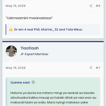
n
s
May 19, 2026
#6
:
“Usimwamini mwanasiasa”
Dr am 4 real PhD
,
Martrix_32
and
Tate Mkuu
R
e
a
c
Tlaatlaah
t
JF-Expert Member
i
o
n
May 19, 2026
#7
s
:
Quinine said:
Historia ya dunia ina mifano mingi ya serikali au tawala
zilizohusika katika mauaji ya halaiki dhidi ya raia wao au
makundi fulani ya watu. Mara nyingi matokeo yake