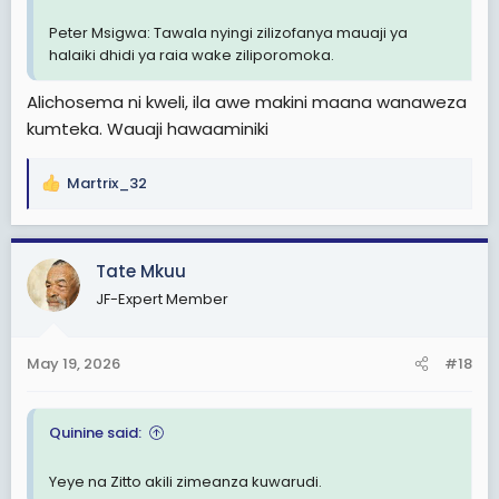
Peter Msigwa: Tawala nyingi zilizofanya mauaji ya
halaiki dhidi ya raia wake ziliporomoka.
Alichosema ni kweli, ila awe makini maana wanaweza
kumteka. Wauaji hawaaminiki
Martrix_32
R
e
a
c
Tate Mkuu
t
JF-Expert Member
i
o
n
May 19, 2026
#18
s
:
Quinine said:
Yeye na Zitto akili zimeanza kuwarudi.