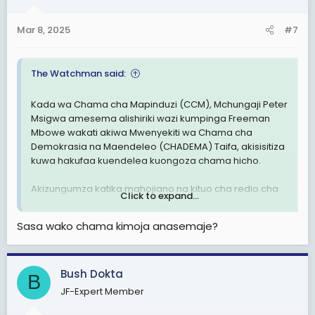
o
n
Mar 8, 2025
#7
s
:
The Watchman said:
Kada wa Chama cha Mapinduzi (CCM), Mchungaji Peter
Msigwa amesema alishiriki wazi kumpinga Freeman
Mbowe wakati akiwa Mwenyekiti wa Chama cha
Demokrasia na Maendeleo (CHADEMA) Taifa, akisisitiza
kuwa hakufaa kuendelea kuongoza chama hicho.
Akizungumza katika mahojiano na kituo cha redio cha
Click to expand...
Ebony FM leo, Msigwa amesema kuwa aliona mapema
kuwa Mbowe alikuwa akikipeleka CHADEMA shimoni na
Sasa wako chama kimoja anasemaje?
aliamini kwa asilimia 100 kuwa angepoteza nafasi yake
ya uongozi.
Bush Dokta
"Kumfanya Mbowe kuendelea kuongoza chama kile
B
ilikuwa ni kukipeleka shimoni, hafai na tunapaswa kuwa
JF-Expert Member
na demokrasia," alisema Msigwa.