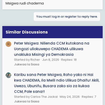
Msigwa rudi chadema
You must log in or register to reply here.
Similar Discussions
Peter Msigwa: Nilienda CCM kutokana na
R
Uongozi uliokuwepo CHADEMA ulikuwa
unakiuka Misingi ya Demokrasia
Started by Richer
Jun 8, 2026
Replies: 18
Jukwaa la Siasa
Karibu sana Peter Msigwa, Roho yako ni Hai
kwa CHADEMA, ila Mwili ndio Ulikua Dhaifu! Akili,
Uwezo, Ubunifu, Busara zako sio za kukaa
CCM, Pole sana!!
Started by Carlos The Jackal
May 24, 2026
Replies: 7
Jukwaa la Siasa