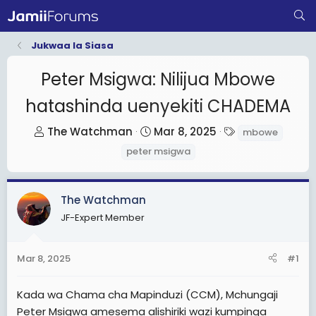
Jukwaa la Siasa
Peter Msigwa: Nilijua Mbowe
hatashinda uenyekiti CHADEMA
T
S
T
The Watchman
Mar 8, 2025
mbowe
h
t
a
peter msigwa
r
a
g
e
r
s
a
t
The Watchman
d
d
JF-Expert Member
s
a
t
t
Mar 8, 2025
#1
a
e
r
Kada wa Chama cha Mapinduzi (CCM), Mchungaji
t
Peter Msigwa amesema alishiriki wazi kumpinga