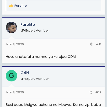
Farolito
R
e
a
c
Farolito
t
JF-Expert Member
i
o
n
Mar 8, 2025
#11
s
:
Huyu anatafuta namna ya kurejea CDM
G4N
G
JF-Expert Member
Mar 8, 2025
#12
Basi baba Msigwa achana na Mbowe. Kama vipi baba