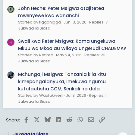
John Heche: Peter Msigwa atajitetea
mwenyewe kwa wananchi
Started by figganigga
Jun 13, 2026
Replies: 7
Jukwaa la Siasa
Swali kwa Peter Msigwa: Kama ungekuwa
R
Mkuu wa Mkoa au Wilaya ungerudi CHADEMA?
Started by Retired
May 24, 2026
Replies: 23
Jukwaa la Siasa
Mchungaji Msigwa: Tanzania kila kitu
kimepangalanyuka, imekuwa ngumu
kutofautisha CCM, Serikali na dola
Started by Waufukweni
Jul 3, 2026
Replies: 11
Jukwaa la Siasa
Facebook
X
Bluesky
LinkedIn
Reddit
WhatsApp
Email
Link
Share:
Jukwaa la Siasa