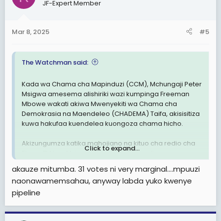
JF-Expert Member
Mar 8, 2025
#5
The Watchman said:
Kada wa Chama cha Mapinduzi (CCM), Mchungaji Peter
Msigwa amesema alishiriki wazi kumpinga Freeman
Mbowe wakati akiwa Mwenyekiti wa Chama cha
Demokrasia na Maendeleo (CHADEMA) Taifa, akisisitiza
kuwa hakufaa kuendelea kuongoza chama hicho.
Akizungumza katika mahojiano na kituo cha redio cha
Click to expand...
Ebony FM leo, Msigwa amesema kuwa aliona mapema
kuwa Mbowe alikuwa akikipeleka CHADEMA shimoni na
akauze mitumba. 31 votes ni very marginal....mpuuzi
aliamini kwa asilimia 100 kuwa angepoteza nafasi yake
naonawamemsahau, anyway labda yuko kwenye
ya uongozi.
pipeline
"Kumfanya Mbowe kuendelea kuongoza chama kile
ilikuwa ni kukipeleka shimoni, hafai na tunapaswa kuwa