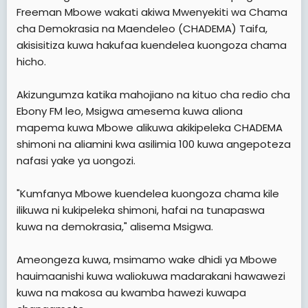
e
Freeman Mbowe wakati akiwa Mwenyekiti wa Chama
r
cha Demokrasia na Maendeleo (CHADEMA) Taifa,
akisisitiza kuwa hakufaa kuendelea kuongoza chama
hicho.
Akizungumza katika mahojiano na kituo cha redio cha
Ebony FM leo, Msigwa amesema kuwa aliona
mapema kuwa Mbowe alikuwa akikipeleka CHADEMA
shimoni na aliamini kwa asilimia 100 kuwa angepoteza
nafasi yake ya uongozi.
"Kumfanya Mbowe kuendelea kuongoza chama kile
ilikuwa ni kukipeleka shimoni, hafai na tunapaswa
kuwa na demokrasia," alisema Msigwa.
Ameongeza kuwa, msimamo wake dhidi ya Mbowe
hauimaanishi kuwa waliokuwa madarakani hawawezi
kuwa na makosa au kwamba hawezi kuwapa