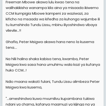
Freeman Mbowe akawa lulu kwao tena na
walihakikisha wanampa kila aina ya misaada ikiwemo
CCM kumpigia Mbowe kampeni za waziwazi, za
kificho na msaada wa kifedha za kuhonga wajumbe ili
tu kumshinda Tundu Lissu, mbinu iliyoshindwa vibaya
vilevile...!!
Ghafla, Peter Msigwa akawa hana neno la kusema
tena....
Na hilii halina shaka kabisa tena, kwamba, Peter
Msigwa kwa sasa hana umuhimu wala kazi ya kufanya
huko CCM...!
Ndio maana wakati fulani, Tundu Lissu alimbeza Peter
Msigwa kwa kusema,
"...ameshindwa kuwa mvumilivu kupambana tukiwa
ndani ya chama, kafanya maamuzi ya kijinga na ya