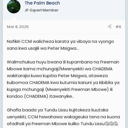
na demokrasia," alisema Msigwa.
The Palm Beach
JF-Expert Member
Ameongeza kuwa, msimamo wake dhidi ya Mbowe
hauimaanishi kuwa waliokuwa madarakani hawawezi
kuwa na makosa au kwamba hawezi kuwapa
Mar 8, 2025
#6
changamoto.
"Nitawawapa changamoto," alisisitiza Msigwa huku
Nafikiri CCM walicheza karata ya vibaya na vyongo
akieleza kuwa wengi hawakuamini mwanzo lakini
sana kwa usajili wa Peter Msigwa...
baadaye walikuja kukubaliana naye kuwa Mbowe
hakuwa na nafasi ya kushinda.
Walimchukua huyu bwana ili kupambana na Freeman
Mbowe kama mchungaji/Mwenyekiti wa CHADEMA
wakitarajia kuwa kupitia Peter Msigwa, ataweza
kuibomoa CHADEMA kwa kutumia kanuni ya kibiblia ya
kupiga mchungaji (Mwenyekiti Freeman Mbowe) ili
kondoo (CHADEMA) itawanyike..
Ghafla baada ya Tundu Lissu kujitokeza kuutaka
uenyekiti, CCM hawahawa wakageuka tena na kuona
afadhali ya Freeman Mbowe kuliko Tundu Lissu🤔🤔🤔.