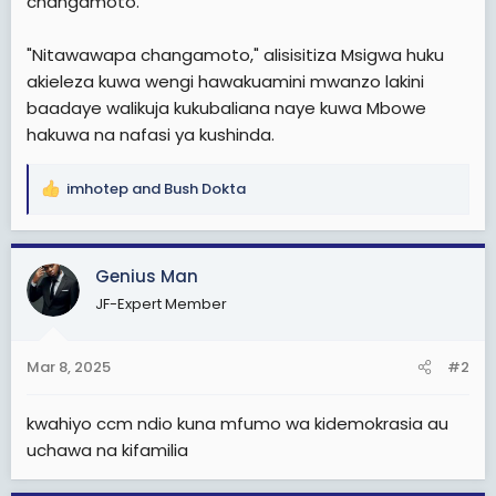
changamoto.
"Nitawawapa changamoto," alisisitiza Msigwa huku
akieleza kuwa wengi hawakuamini mwanzo lakini
baadaye walikuja kukubaliana naye kuwa Mbowe
hakuwa na nafasi ya kushinda.
imhotep
and
Bush Dokta
R
e
a
c
Genius Man
t
JF-Expert Member
i
o
n
Mar 8, 2025
#2
s
:
kwahiyo ccm ndio kuna mfumo wa kidemokrasia au
uchawa na kifamilia