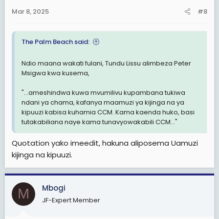
Ameongeza kuwa, msimamo wake dhidi ya Mbowe
Mar 8, 2025
#8
hauimaanishi kuwa waliokuwa madarakani hawawezi
kuwa na makosa au kwamba hawezi kuwapa
changamoto.
The Palm Beach said:
"Nitawawapa changamoto," alisisitiza Msigwa huku
Ndio maana wakati fulani, Tundu Lissu alimbeza Peter
akieleza kuwa wengi hawakuamini mwanzo lakini
Msigwa kwa kusema,
baadaye walikuja kukubaliana naye kuwa Mbowe
hakuwa na nafasi ya kushinda.
"...ameshindwa kuwa mvumilivu kupambana tukiwa
ndani ya chama, kafanya maamuzi ya kijinga na ya
kipuuzi kabisa kuhamia CCM. Kama kaenda huko, basi
tutakabiliana naye kama tunavyowakabili CCM..."
Quotation yako imeedit, hakuna aliposema Uamuzi
kijinga na kipuuzi.
Mbogi
M
JF-Expert Member