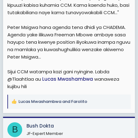
kipuuzi kabisa kuhamia CCM. Kama kaenda huko, basi
tutakabiliana naye kama tunavyowakabili CCM..."
Peter Msigwa hana agenda tena dhidi ya CHADEMA.
Agenda yake ilikuwa Freeman Mbowe ambaye sasa
hayupo tena kwenye position iliyokuwa inampa nguvu
na mamlaka ya kuwashughulikia wenzake akiwemo
Peter Msigwa...
Sijui CCM watampa kazi gani nyingine. Labda
@Tlaahtlaa au
Lucas Mwashambwa
wanaweza
kujibu hili
Lucas Mwashambwa
and
Farolito
R
e
a
c
Bush Dokta
B
t
JF-Expert Member
i