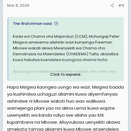
Mar 8, 2025
#9
The Watchman said:
Kada wa Chama cha Mapinduzi (CCM), Mchungaji Peter
Msigwa amesema alishiriki wazi kumpinga Freeman
Mbowe wakati akiwa Mwenyekiti wa Chama cha
Demokrasia na Maendeleo (CHADEMA) Taifa, akisisitiza
kuwa hakufaa kuendelea kuongoza chama hicho.
Akizungumza katika mahojiano na kituo cha redio cha
Click to expand...
Ebony FM leo, Msigwa amesema kuwa aliona mapema
kuwa Mbowe alikuwa akikipeleka CHADEMA shimoni na
Hapa Msigwa kaongea uongo wa wazi. Msigwa baada
aliamini kwa asilimia 100 kuwa angepoteza nafasi yake
ya kushindwa uchaguzi aliamini kuwa aliyemfanyaa
ya uongozi.
ashindwe ni Mbowe wakati huo wao walikuwa
"Kumfanya Mbowe kuendelea kuongoza chama kile
wamejenga plani yao na akina Lema kuwa wapite
ilikuwa ni kukipeleka shimoni, hafai na tunapaswa kuwa
uwenyekiti wa kanda ndiyo iwe silaha yao ktk
na demokrasia," alisema Msigwa.
kupambana na Mbowe. Alivyoukosa uenyekiti akawa
amekata tamaa akiamini kuwa Mbowe ataendelea
Ameongeza kuwa, msimamo wake dhidi ya Mbowe