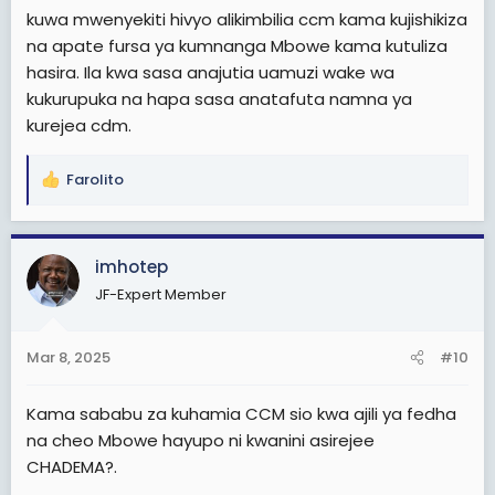
kuwa mwenyekiti hivyo alikimbilia ccm kama kujishikiza
hauimaanishi kuwa waliokuwa madarakani hawawezi
kuwa na makosa au kwamba hawezi kuwapa
na apate fursa ya kumnanga Mbowe kama kutuliza
changamoto.
hasira. Ila kwa sasa anajutia uamuzi wake wa
kukurupuka na hapa sasa anatafuta namna ya
"Nitawawapa changamoto," alisisitiza Msigwa huku
kurejea cdm.
akieleza kuwa wengi hawakuamini mwanzo lakini
baadaye walikuja kukubaliana naye kuwa Mbowe
hakuwa na nafasi ya kushinda.
Farolito
R
e
a
c
imhotep
t
JF-Expert Member
i
o
n
Mar 8, 2025
#10
s
:
Kama sababu za kuhamia CCM sio kwa ajili ya fedha
na cheo Mbowe hayupo ni kwanini asirejee
CHADEMA?.