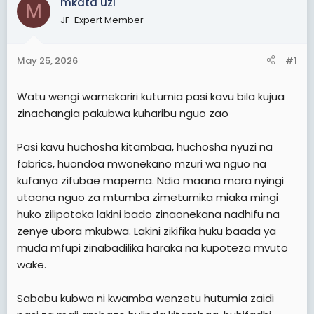
mkata uzi
M
t
t
JF-Expert Member
a
e
r
May 25, 2026
#1
t
e
Watu wengi wamekariri kutumia pasi kavu bila kujua
r
zinachangia pakubwa kuharibu nguo zao
Pasi kavu huchosha kitambaa, huchosha nyuzi na
fabrics, huondoa mwonekano mzuri wa nguo na
kufanya zifubae mapema. Ndio maana mara nyingi
utaona nguo za mtumba zimetumika miaka mingi
huko zilipotoka lakini bado zinaonekana nadhifu na
zenye ubora mkubwa. Lakini zikifika huku baada ya
muda mfupi zinabadilika haraka na kupoteza mvuto
wake.
Sababu kubwa ni kwamba wenzetu hutumia zaidi