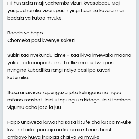
Hii husaidia maji yachemke vizuri. kwasababu Maji
yasipochemka vizuri, pasi nyingi huanza kuvuja maji
badala ya kutoa mvuke.
Baada ya hapo:
Chomeka pasi kwenye soketi
Subiri taa nyekundu izime - taa ikiwa imewaka maana
yake bado inapasha moto. Ikizima au kwa pasi
nyingine kubadilika rangi ndiyo pasi ipo tayari
kutumika.
Sasa unaweza kupunguza joto kulingana na nguo
mfano mashati laini utapunguza kidogo, ila vitambaa
vigumu acha joto la juu
Hapo unaweza kuwasha sasa kitufe cha kutoa mvuke
kwa mtiririko pamoja na kutumia steam burst
ambayo huwa inapiga chafya ya mvuke