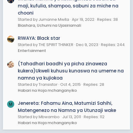
maji, kufulia, shampoo, sabuni za miche na
chooni
Started by Jumanne Mwita
Apr 19, 2022
Replies: 38
Biashara, Uchumi na Ujasiriamali
RIWAYA: Black star
Started by THE SPIRIT THINKER
Dec 9, 2023
Replies: 244
Entertainment
(Tahadhari baadhi ya picha zinaweza
kukera)Ukweli kuhusu kunaswa na umeme na
namna ya kujiokoa
Started by Transistor
Oct 4, 2015
Replies: 28
Habari na Hoja mchanganyiko
Jenereta: Fahamu Aina, Matumizi Sahihi,
M
Matengenezo na Namna ya Utunzaji wake
Started by Mbwambo
Jul 13, 2011
Replies: 112
Habari na Hoja mchanganyiko