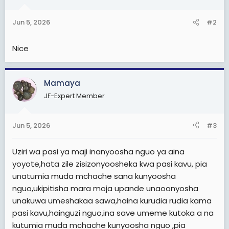
o
n
Jun 5, 2026
#2
s
:
Nice
Mamaya
JF-Expert Member
Jun 5, 2026
#3
Uziri wa pasi ya maji inanyoosha nguo ya aina
yoyote,hata zile zisizonyoosheka kwa pasi kavu, pia
unatumia muda mchache sana kunyoosha
nguo,ukipitisha mara moja upande unaoonyosha
unakuwa umeshakaa sawa,haina kurudia rudia kama
pasi kavu,hainguzi nguo,ina save umeme kutoka a na
kutumia muda mchache kunyoosha nguo ,pia