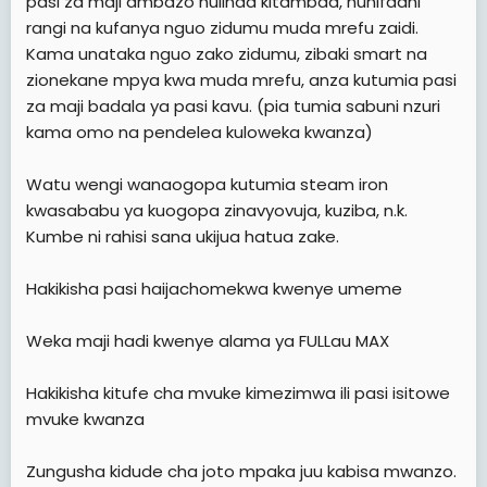
pasi za maji ambazo hulinda kitambaa, huhifadhi
rangi na kufanya nguo zidumu muda mrefu zaidi.
Kama unataka nguo zako zidumu, zibaki smart na
zionekane mpya kwa muda mrefu, anza kutumia pasi
za maji badala ya pasi kavu. (pia tumia sabuni nzuri
kama omo na pendelea kuloweka kwanza)
Watu wengi wanaogopa kutumia steam iron
kwasababu ya kuogopa zinavyovuja, kuziba, n.k.
Kumbe ni rahisi sana ukijua hatua zake.
Hakikisha pasi haijachomekwa kwenye umeme
Weka maji hadi kwenye alama ya FULLau MAX
Hakikisha kitufe cha mvuke kimezimwa ili pasi isitowe
mvuke kwanza
Zungusha kidude cha joto mpaka juu kabisa mwanzo.