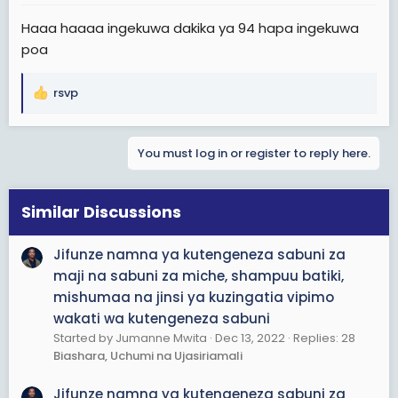
Haaa haaaa ingekuwa dakika ya 94 hapa ingekuwa
poa
rsvp
R
e
a
You must log in or register to reply here.
c
t
i
o
Similar Discussions
n
s
Jifunze namna ya kutengeneza sabuni za
:
maji na sabuni za miche, shampuu batiki,
mishumaa na jinsi ya kuzingatia vipimo
wakati wa kutengeneza sabuni
Started by Jumanne Mwita
Dec 13, 2022
Replies: 28
Biashara, Uchumi na Ujasiriamali
Jifunze namna ya kutengeneza sabuni za