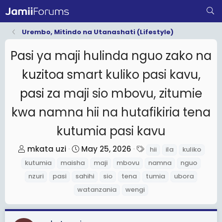
Urembo, Mitindo na Utanashati (Lifestyle)
Pasi ya maji hulinda nguo zako na
kuzitoa smart kuliko pasi kavu,
pasi za maji sio mbovu, zitumie
kwa namna hii na hutafikiria tena
kutumia pasi kavu
T
S
T
mkata uzi
May 25, 2026
hii
ila
kuliko
h
t
a
kutumia
maisha
maji
mbovu
namna
nguo
r
a
g
nzuri
pasi
sahihi
sio
tena
tumia
ubora
e
r
s
watanzania
wengi
a
t
d
d
s
a