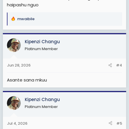
haipashu nguo
mwaibile
R
e
a
c
Kipenzi Changu
t
Platinum Member
i
o
n
Jun 28, 2026
#4
s
:
Asante sana mkuu
Kipenzi Changu
Platinum Member
Jul 4, 2026
#5