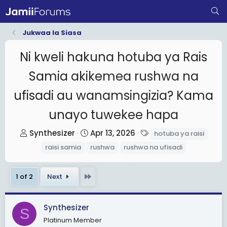
Jukwaa la Siasa
Ni kweli hakuna hotuba ya Rais
Samia akikemea rushwa na
ufisadi au wanamsingizia? Kama
unayo tuwekee hapa
T
S
T
Synthesizer
Apr 13, 2026
hotuba ya raisi
h
t
a
raisi samia
rushwa
rushwa na ufisadi
r
a
g
e
r
s
Last
1 of 2
Next
a
t
d
d
s
a
Synthesizer
S
t
t
Platinum Member