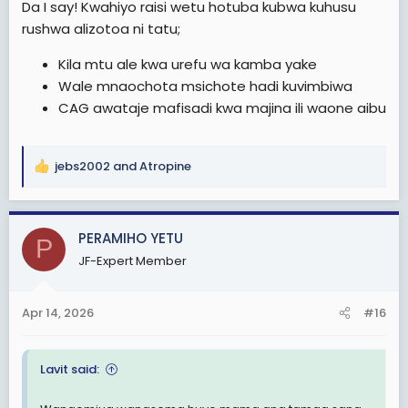
Da I say! Kwahiyo raisi wetu hotuba kubwa kuhusu
rushwa alizotoa ni tatu;
Kila mtu ale kwa urefu wa kamba yake
Wale mnaochota msichote hadi kuvimbiwa
CAG awataje mafisadi kwa majina ili waone aibu
jebs2002
and
Atropine
R
e
a
c
PERAMIHO YETU
P
t
JF-Expert Member
i
o
n
Apr 14, 2026
#16
s
:
Lavit said: