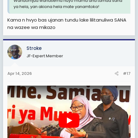
Wanaomjua wanasema huyo mama ana tamaa sana
ya hela, yan akiona hela mate yanamtoka!
Kama n hvyo bas ujanan tundu lake lilitanuliwa SANA
na wazee wa mikazo
Stroke
JF-Expert Member
Apr 14, 2026
#17