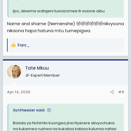
Ipo, alisema watajeni tuwazomee Ili waone aibu
Name and shame (Nemenshe) 🤣🤣🤣🤣🤣🤣nilivyoona
nikaona hapa hatuna mtu tumepigwa.
Espy_
R
e
a
c
Tate Mkuu
t
JF-Expert Member
i
o
n
Apr 14, 2026
#9
s
:
Synthesizer said:
Baada ya Nchimbi kuongea jinsi Nyerere alivyochukia
na kukemea rushwa na kukataa kabisa kutumia nafasi