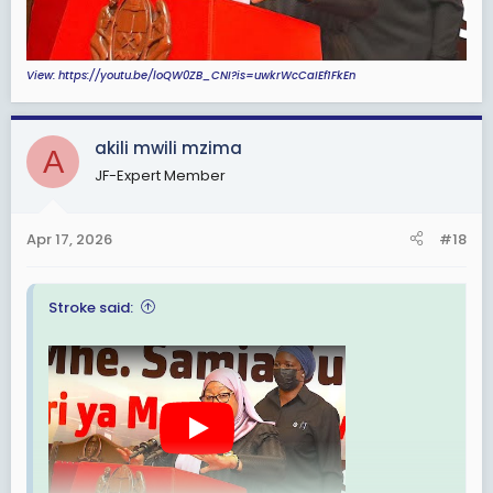
View: https://youtu.be/loQW0ZB_CNI?is=uwkrWcCaIEf1FkEn
akili mwili mzima
A
JF-Expert Member
Apr 17, 2026
#18
Stroke said: