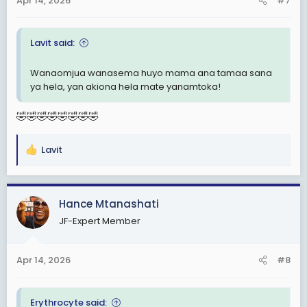
Apr 14, 2026
#7
:
Lavit said:
Wanaomjua wanasema huyo mama ana tamaa sana
ya hela, yan akiona hela mate yanamtoka!
🤣🤣🤣🤣🤣🤣🤣🤣
Lavit
R
e
a
c
Hance Mtanashati
t
JF-Expert Member
i
o
n
Apr 14, 2026
#8
s
:
Erythrocyte said: