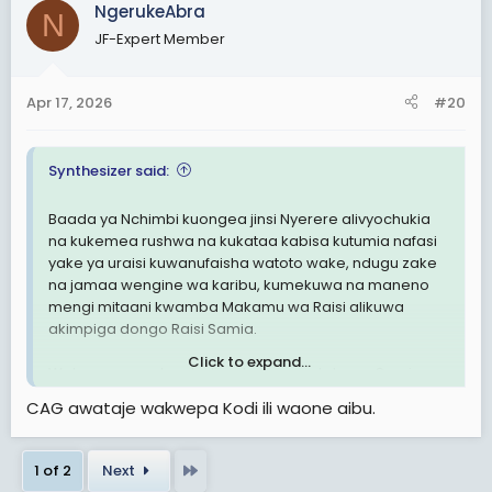
NgerukeAbra
N
JF-Expert Member
Apr 17, 2026
#20
Synthesizer said:
Baada ya Nchimbi kuongea jinsi Nyerere alivyochukia
na kukemea rushwa na kukataa kabisa kutumia nafasi
yake ya uraisi kuwanufaisha watoto wake, ndugu zake
na jamaa wengine wa karibu, kumekuwa na maneno
mengi mitaani kwamba Makamu wa Raisi alikuwa
akimpiga dongo Raisi Samia.
Click to expand...
Watu wameenda mbali na kusema mtoto wa Samia
Abdul, mkwe wake, watoto wake,shoga zake na ndugu
CAG awataje wakwepa Kodi ili waone aibu.
na jamaa wa Rais Samia wamekuwa wakiufaidi uraisi
wa Samia kwa namna ambayo hakuna rais amewahi
kufanya hivi kwa watu wake wa karibu, na labda
Last
1 of 2
Next
anaemfuata Samia ni Kikwete, ambae yuko karibu na