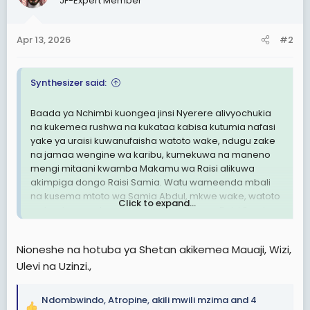
JF-Expert Member
i
o
n
Apr 13, 2026
#2
s
:
Synthesizer said:
Baada ya Nchimbi kuongea jinsi Nyerere alivyochukia
na kukemea rushwa na kukataa kabisa kutumia nafasi
yake ya uraisi kuwanufaisha watoto wake, ndugu zake
na jamaa wengine wa karibu, kumekuwa na maneno
mengi mitaani kwamba Makamu wa Raisi alikuwa
akimpiga dongo Raisi Samia. Watu wameenda mbali
na kusema mtoto wa Samia Abdul, mkwe wake, watoto
Click to expand...
wake,shoga zake na ndugu na jamaa wa Raisi Samia
wamekuwa wakiufaidi uraisi wa Samia kwa namna
ambayo hakuna raisi amewahi kufanya hivi kwa watu
Nioneshe na hotuba ya Shetan akikemea Mauaji, Wizi,
wake wa karibu, na labda anaemfuata Samia ni
Ulevi na Uzinzi.,
Kikwete, ambae yuko karibu na Samia na anatajwa pia
kama mnufaika wa uraisi wa Samia.
Ndombwindo
,
Atropine
,
akili mwili mzima
and 4
Na watu wanadai Raisi Samia hajawahi kutoa hotuba