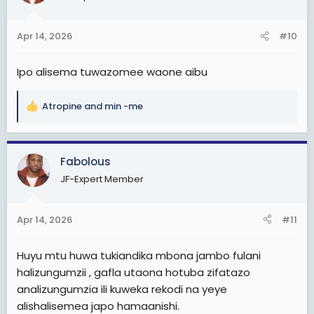
kuna mtu ana hotuba za Raisi Samia akikemea na
o
kufoka kuhusu rushwa na ufisadi tafadhali tuwekee
n
hapa ili tumalize huu ubishi.
Apr 14, 2026
#10
s
:
Ipo alisema tuwazomee waone aibu
Atropine
and
min -me
R
e
a
c
Fabolous
t
JF-Expert Member
i
o
n
Apr 14, 2026
#11
s
:
Huyu mtu huwa tukiandika mbona jambo fulani
halizungumzii , gafla utaona hotuba zifatazo
analizungumzia ili kuweka rekodi na yeye
alishalisemea japo hamaanishi.