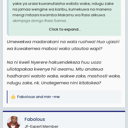
yake ya uraisi kuwanufaisha watoto wake, ndugu zake
na jamaa wengine wa karibu, kumekuwa na maneno
mengi mitaani kwamba Makamu wa Raisi alikuwa
akimpiga dongo Raisi Samia.
Click to expand...
Watu wameenda mbali na kusema mtoto wa Samia
Abdul, mkwe wake, watoto wake,shoga zake na ndugu
Umewekwa madarakani na wala rushwa! Huo ujasiri
na jamaa wa Rais Samia wamekuwa wakiufaidi uraisi
wa kuwakemea mabosi wako utautoa wapi?
wa Samia kwa namna ambayo hakuna rais amewahi
kufanya hivi kwa watu wake wa karibu, na labda
anaemfuata Samia ni Kikwete, ambae yuko karibu na
Na ni kweli Nyerere hakuendekeza huu uozo
Samia na anatajwa pia kama mnufaika wa urais wa
uliotapakaa kwenye hii awamu. Mtu anateua
Samia.
hadharani watoto wake, wakwe zake, mashosti wake,
ndugu zake, nk. Unategemea nini kitatokea?
Na watu wanadai Rais Samia hajawahi kutoa hotuba
yoyote ya kukemea, kulaani na kuahidi kushughulikia
rushwa na ufisadi nchini. Kuna mtu anasema hotuba kali
Fabolous
and
min -me
R
kuliko zote alizotoa kuhusu kukemea rushwa na ufisadi
e
ni ele aliyosema msichote sana hadi kuvimbiwa!
a
c
Haya ni mambo mazito kusema kuhusu raisi wa nchi.
Fabolous
t
Nadhani tunaenda mbali sana kuhusu raisi wetu. Kama
JF-Expert Member
i