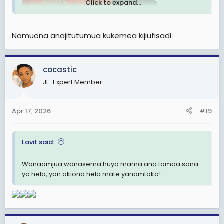
Click to expand...
View: https://youtu.be/loQW0ZB_CNI?is=uwkrWcCaIEf1FkEn
Namuona anajitutumua kukemea kijiufisadi
cocastic
JF-Expert Member
Apr 17, 2026
#19
Lavit said:
Wanaomjua wanasema huyo mama ana tamaa sana
ya hela, yan akiona hela mate yanamtoka!