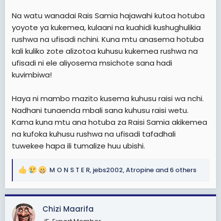
Na watu wanadai Rais Samia hajawahi kutoa hotuba
yoyote ya kukemea, kulaani na kuahidi kushughulikia
rushwa na ufisadi nchini. Kuna mtu anasema hotuba
kali kuliko zote alizotoa kuhusu kukemea rushwa na
ufisadi ni ele aliyosema msichote sana hadi
kuvimbiwa!
Haya ni mambo mazito kusema kuhusu raisi wa nchi.
Nadhani tunaenda mbali sana kuhusu raisi wetu.
Kama kuna mtu ana hotuba za Raisi Samia akikemea
na kufoka kuhusu rushwa na ufisadi tafadhali
tuwekee hapa ili tumalize huu ubishi.
M O N S T E R
,
jebs2002
,
Atropine
and 6 others
R
e
a
c
Chizi Maarifa
t