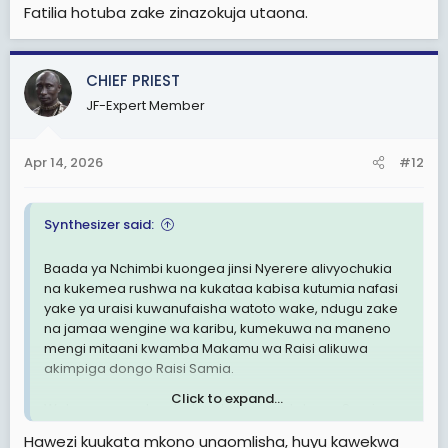
Fatilia hotuba zake zinazokuja utaona.
CHIEF PRIEST
JF-Expert Member
Apr 14, 2026
#12
Synthesizer said:
Baada ya Nchimbi kuongea jinsi Nyerere alivyochukia
na kukemea rushwa na kukataa kabisa kutumia nafasi
yake ya uraisi kuwanufaisha watoto wake, ndugu zake
na jamaa wengine wa karibu, kumekuwa na maneno
mengi mitaani kwamba Makamu wa Raisi alikuwa
akimpiga dongo Raisi Samia.
Click to expand...
Watu wameenda mbali na kusema mtoto wa Samia
Abdul, mkwe wake, watoto wake,shoga zake na ndugu
Hawezi kuukata mkono unaomlisha, huyu kawekwa