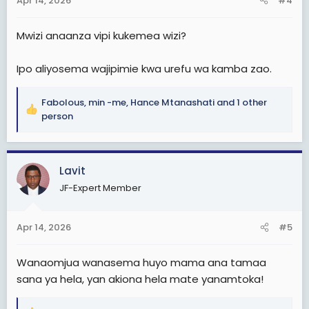
Apr 14, 2026
#4
:
Mwizi anaanza vipi kukemea wizi?
Ipo aliyosema wajipimie kwa urefu wa kamba zao.
Fabolous
,
min -me
,
Hance Mtanashati
and 1 other
R
person
e
a
c
Lavit
t
i
JF-Expert Member
o
n
s
Apr 14, 2026
#5
:
Wanaomjua wanasema huyo mama ana tamaa
sana ya hela, yan akiona hela mate yanamtoka!