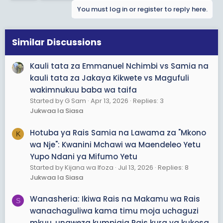
Samia na anatajwa pia kama mnufaika wa urais wa
You must log in or register to reply here.
Samia.
Na watu wanadai Rais Samia hajawahi kutoa hotuba
Similar Discussions
yoyote ya kukemea, kulaani na kuahidi kushughulikia
rushwa na ufisadi nchini. Kuna mtu anasema hotuba kali
kuliko zote alizotoa kuhusu kukemea rushwa na ufisadi
Kauli tata za Emmanuel Nchimbi vs Samia na
ni ele aliyosema msichote sana hadi kuvimbiwa!
kauli tata za Jakaya Kikwete vs Magufuli
wakimnukuu baba wa taifa
Haya ni mambo mazito kusema kuhusu raisi wa nchi.
Started by G Sam
Apr 13, 2026
Replies: 3
Nadhani tunaenda mbali sana kuhusu raisi wetu. Kama
Jukwaa la Siasa
kuna mtu ana hotuba za Raisi Samia akikemea na
kufoka kuhusu rushwa na ufisadi tafadhali tuwekee
Hotuba ya Rais Samia na Lawama za "Mkono
K
hapa ili tumalize huu ubishi.
wa Nje": Kwanini Mchawi wa Maendeleo Yetu
Yupo Ndani ya Mifumo Yetu
Started by Kijana wa Ifoza
Jul 13, 2026
Replies: 8
Jukwaa la Siasa
Wanasheria: Ikiwa Rais na Makamu wa Rais
S
wanachaguliwa kama timu moja uchaguzi
mkuu, unaweza kumpigia Rais kura ya kukosa