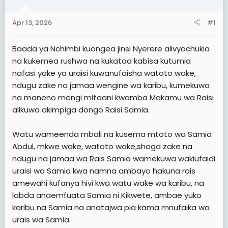
a
e
r
Apr 13, 2026
#1
t
e
Baada ya Nchimbi kuongea jinsi Nyerere alivyochukia
r
na kukemea rushwa na kukataa kabisa kutumia
nafasi yake ya uraisi kuwanufaisha watoto wake,
ndugu zake na jamaa wengine wa karibu, kumekuwa
na maneno mengi mitaani kwamba Makamu wa Raisi
alikuwa akimpiga dongo Raisi Samia.
Watu wameenda mbali na kusema mtoto wa Samia
Abdul, mkwe wake, watoto wake,shoga zake na
ndugu na jamaa wa Rais Samia wamekuwa wakiufaidi
uraisi wa Samia kwa namna ambayo hakuna rais
amewahi kufanya hivi kwa watu wake wa karibu, na
labda anaemfuata Samia ni Kikwete, ambae yuko
karibu na Samia na anatajwa pia kama mnufaika wa
urais wa Samia.