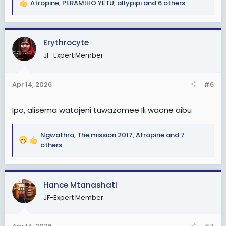
Atropine
,
PERAMIHO YETU
,
allypipi
and 6 others
R
e
a
c
Erythrocyte
t
JF-Expert Member
i
o
n
Apr 14, 2026
#6
s
:
Ipo, alisema watajeni tuwazomee Ili waone aibu
Ngwathra
,
The mission 2017
,
Atropine
and 7
R
others
e
a
c
Hance Mtanashati
t
i
JF-Expert Member
o
n
s