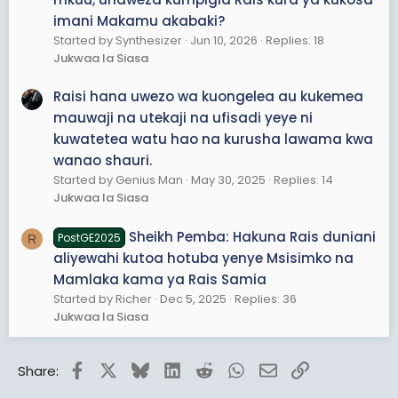
imani Makamu akabaki?
Started by Synthesizer
Jun 10, 2026
Replies: 18
Jukwaa la Siasa
Raisi hana uwezo wa kuongelea au kukemea
mauwaji na utekaji na ufisadi yeye ni
kuwatetea watu hao na kurusha lawama kwa
wanao shauri.
Started by Genius Man
May 30, 2025
Replies: 14
Jukwaa la Siasa
Sheikh Pemba: Hakuna Rais duniani
PostGE2025
R
aliyewahi kutoa hotuba yenye Msisimko na
Mamlaka kama ya Rais Samia
Started by Richer
Dec 5, 2025
Replies: 36
Jukwaa la Siasa
Facebook
X
Bluesky
LinkedIn
Reddit
WhatsApp
Email
Link
Share: