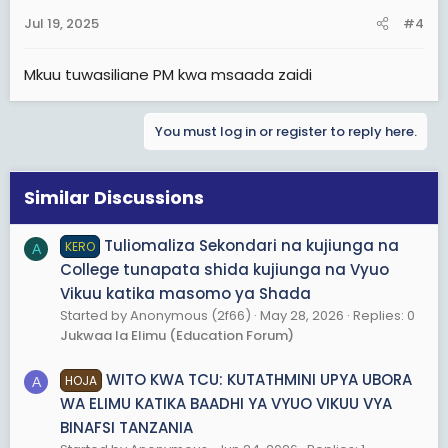
n
Jul 19, 2025
#4
s
:
Mkuu tuwasiliane PM kwa msaada zaidi
You must log in or register to reply here.
Similar Discussions
Tuliomaliza Sekondari na kujiunga na
KERO
A
College tunapata shida kujiunga na Vyuo
Vikuu katika masomo ya Shada
Started by Anonymous (2f66)
May 28, 2026
Replies: 0
Jukwaa la Elimu (Education Forum)
WITO KWA TCU: KUTATHMINI UPYA UBORA
HOJA
A
WA ELIMU KATIKA BAADHI YA VYUO VIKUU VYA
BINAFSI TANZANIA