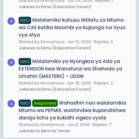
Started by Anonymous
Jun 24, 2026
Replies: 1
Jukwaa la Elimu (Education Forum)
Malalamiko kuhusu Hitilafu za Mfumo
KERO
A
wa CAS katika Maombi ya Kujiunga na Vyuo
vya Afya
Started by Anonymous
Jun 10, 2026
Replies: 0
Jukwaa la Elimu (Education Forum)
Malalamiko ya Nyongeza ya Ada ya
KERO
A
EXTENSION kwa Wanafunzi wa Shahada ya
Umahiri (MASTERS) – UDSM
Started by Anonymous
Apr 18, 2026
Replies: 3
Jukwaa la Elimu (Education Forum)
Wahadhiri nao walalamikia
KERO
Responded
A
Mfumo wa PEPMIS, washindwa kupandishwa
daraja licha ya kukidhi vigezo vyote
Started by Anonymous
Jun 8, 2026
Replies: 7
Jukwaa la Ajira na Tenda