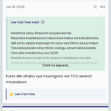
Jul 19, 2025
#2
Lee Van free said:
Heshima zenu Wasomi wa jukwaa hili.
Naomba kuelekezwa hatua kwa hatua za kufuata kwa
ajili ya ku apply kujiunga na vyuo vya Elimu ya juu hapa
Tanzania,kwani nina mtoto wangu amemaliza kidato
Cha sita mwaka huu wa 2025.
Naileta kwenu hoja hii ili mnipe maelekezo na njia
zinazotumika ku apply kujiunga na masomo kwa vyuo
Click to expand...
vya Elimu ya juu.
Ninachoomba kwenu ni njia zipi zinazotumika kwa
Kuna vile vitabu vya muongozo wa TCU search
mwanafunzi anaetaka kujiunga na vyuo ili niweze
mtandaoni
kuzifuata mtoto wangu aweze kujiunga na chuo.
Naomba kuwasilisha
Lee Van free
R
e
a
c