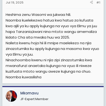
Jul 19, 2025
#1
t
e
Heshima zenu Wasomi wa jukwaa hili.
r
Naomba kuelekezwa hatua kwa hatua za kufuata
kwa ajili ya ku apply kujiunga na vyuo vya Elimu ya juu
hapa Tanzania,kwani nina mtoto wangu amemaliza
kidato Cha sita mwaka huu wa 2025.
Naileta kwenu hoja hii ili mnipe maelekezo na njia
zinazotumika ku apply kujiunga na masomo kwa vyuo
vya Elimu ya juu.
Ninachoomba kwenu ni njia zipi zinazotumika kwa
mwanafunzi anaetaka kujiunga na vyuo ili niweze
kuzifuata mtoto wangu aweze kujiunga na chuo.
Naomba kuwasilisha
Mkomavu
JF-Expert Member