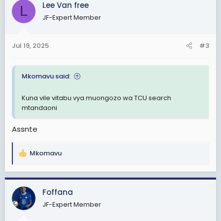
Lee Van free
L
t
JF-Expert Member
i
o
n
Jul 19, 2025
#3
s
:
Mkomavu said:
Kuna vile vitabu vya muongozo wa TCU search
mtandaoni
Assnte
Mkomavu
R
e
a
c
Foffana
t
JF-Expert Member
i
o