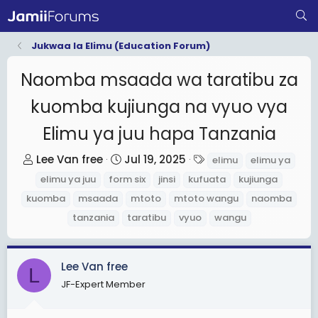
Jukwaa la Elimu (Education Forum)
Naomba msaada wa taratibu za
kuomba kujiunga na vyuo vya
Elimu ya juu hapa Tanzania
T
S
T
Lee Van free
Jul 19, 2025
elimu
elimu ya
h
t
a
elimu ya juu
form six
jinsi
kufuata
kujiunga
r
a
g
kuomba
msaada
mtoto
mtoto wangu
naomba
e
r
s
tanzania
taratibu
vyuo
wangu
a
t
d
d
s
a
Lee Van free
L
t
t
JF-Expert Member
a
e
r