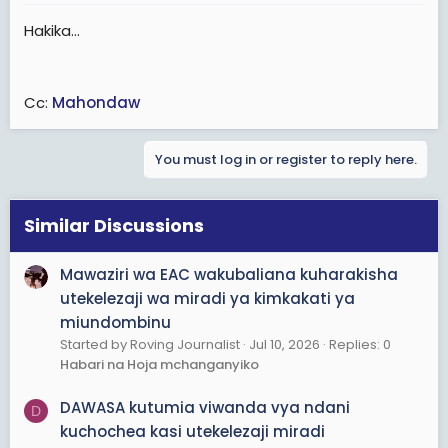
Hakika...
Cc:
Mahondaw
You must log in or register to reply here.
Similar Discussions
Mawaziri wa EAC wakubaliana kuharakisha
utekelezaji wa miradi ya kimkakati ya
miundombinu
Started by Roving Journalist
Jul 10, 2026
Replies: 0
Habari na Hoja mchanganyiko
DAWASA kutumia viwanda vya ndani
D
kuchochea kasi utekelezaji miradi