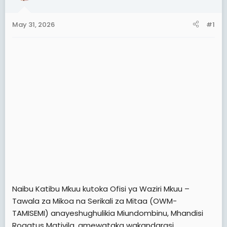
a
e
r
May 31, 2026
#1
t
e
r
Naibu Katibu Mkuu kutoka Ofisi ya Waziri Mkuu –
Tawala za Mikoa na Serikali za Mitaa (OWM-
TAMISEMI) anayeshughulikia Miundombinu, Mhandisi
Rogatus Mativila, amewataka wakandarasi