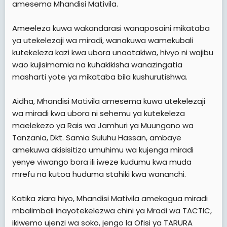
amesema Mhandisi Mativila.
Ameeleza kuwa wakandarasi wanaposaini mikataba
ya utekelezaji wa miradi, wanakuwa wamekubali
kutekeleza kazi kwa ubora unaotakiwa, hivyo ni wajibu
wao kujisimamia na kuhakikisha wanazingatia
masharti yote ya mikataba bila kushurutishwa.
Aidha, Mhandisi Mativila amesema kuwa utekelezaji
wa miradi kwa ubora ni sehemu ya kutekeleza
maelekezo ya Rais wa Jamhuri ya Muungano wa
Tanzania, Dkt. Samia Suluhu Hassan, ambaye
amekuwa akisisitiza umuhimu wa kujenga miradi
yenye viwango bora ili iweze kudumu kwa muda
mrefu na kutoa huduma stahiki kwa wananchi.
Katika ziara hiyo, Mhandisi Mativila amekagua miradi
mbalimbali inayotekelezwa chini ya Mradi wa TACTIC,
ikiwemo ujenzi wa soko, jengo la Ofisi ya TARURA