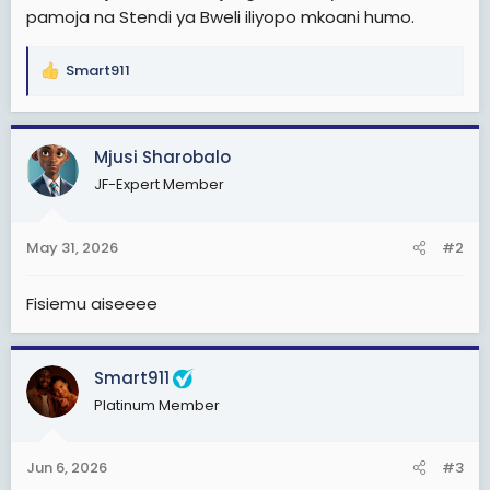
pamoja na Stendi ya Bweli iliyopo mkoani humo.
Smart911
R
e
a
c
Mjusi Sharobalo
t
JF-Expert Member
i
o
n
May 31, 2026
#2
s
:
Fisiemu aiseeee
Smart911
Platinum Member
Jun 6, 2026
#3