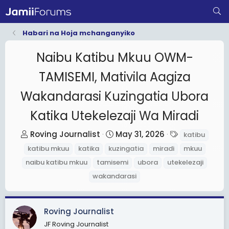
Habari na Hoja mchanganyiko
Naibu Katibu Mkuu OWM-
TAMISEMI, Mativila Aagiza
Wakandarasi Kuzingatia Ubora
Katika Utekelezaji Wa Miradi
T
S
T
Roving Journalist
May 31, 2026
katibu
h
t
a
katibu mkuu
katika
kuzingatia
miradi
mkuu
r
a
g
naibu katibu mkuu
tamisemi
ubora
utekelezaji
e
r
s
wakandarasi
a
t
d
d
s
a
Roving Journalist
t
t
JF Roving Journalist