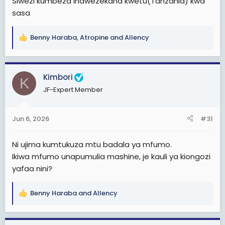
Siwezi kumbeza inawezekana kwetu(Tanzania) kwa
sasa
Benny Haraba
,
Atropine
and
Allency
R
e
a
c
Kimbori
K
t
JF-Expert Member
i
o
n
Jun 6, 2026
#31
s
:
Ni ujima kumtukuza mtu badala ya mfumo.
Ikiwa mfumo unapumulia mashine, je kauli ya kiongozi
yafaa nini?
Benny Haraba
and
Allency
R
e
a