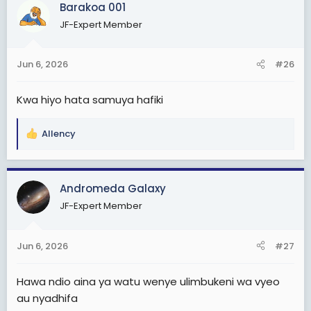
Barakoa 001
t
JF-Expert Member
i
o
n
Jun 6, 2026
#26
s
:
Kwa hiyo hata samuya hafiki
Allency
R
e
a
c
Andromeda Galaxy
t
JF-Expert Member
i
o
n
Jun 6, 2026
#27
s
:
Hawa ndio aina ya watu wenye ulimbukeni wa vyeo
au nyadhifa