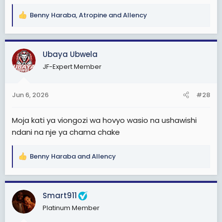
Benny Haraba
,
Atropine
and
Allency
R
e
a
c
Ubaya Ubwela
t
JF-Expert Member
i
o
n
Jun 6, 2026
#28
s
:
Moja kati ya viongozi wa hovyo wasio na ushawishi
ndani na nje ya chama chake
Benny Haraba
and
Allency
R
e
a
c
Smart911
t
Platinum Member
i
o