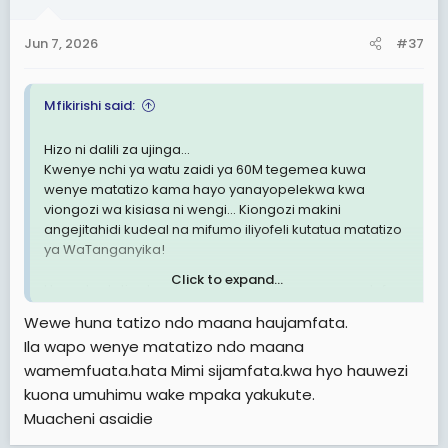
o
n
Jun 7, 2026
#37
s
:
Mfikirishi said:
Hizo ni dalili za ujinga...
Kwenye nchi ya watu zaidi ya 60M tegemea kuwa
wenye matatizo kama hayo yanayopelekwa kwa
viongozi wa kisiasa ni wengi... Kiongozi makini
angejitahidi kudeal na mifumo iliyofeli kutatua matatizo
ya WaTanganyika!
Click to expand...
Unasolve tatizo la mtu mmoja mbele ya camera alafu
wengine wakasaidiwe na nani? Au nao wajipange
Wewe huna tatizo ndo maana haujamfata.
foleni kusubiria microphone?
Ila wapo wenye matatizo ndo maana
Ujinga ujinga ujinga!
wamemfuata.hata Mimi sijamfata.kwa hyo hauwezi
kuona umuhimu wake mpaka yakukute.
Muacheni asaidie