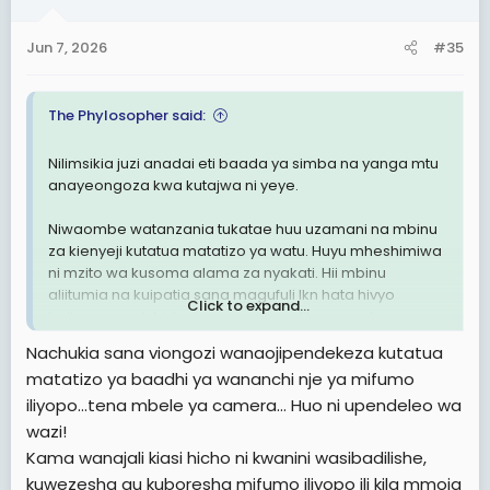
Jun 7, 2026
#35
The Phylosopher said:
Nilimsikia juzi anadai eti baada ya simba na yanga mtu
anayeongoza kwa kutajwa ni yeye.
Niwaombe watanzania tukatae huu uzamani na mbinu
za kienyeji kutatua matatizo ya watu. Huyu mheshimiwa
ni mzito wa kusoma alama za nyakati. Hii mbinu
aliitumia na kuipatia sana magufuli lkn hata hivyo
Click to expand...
haikuja na suluhisho ingawa yeye alikuwa walau
anaumia vile viongozi wake wa chini walikuwa wazito
Nachukia sana viongozi wanaojipendekeza kutatua
kutatua hata mambo madogodogo.
matatizo ya baadhi ya wananchi nje ya mifumo
iliyopo...tena mbele ya camera... Huo ni upendeleo wa
Pia soma:
Dkt. Mwigulu: Nilishataka kila mmoja ajaze
fomu kitu alichonacho, nikaambiwa nitaleta taharuki
wazi!
kwanza hiyo niachane nayo
Kama wanajali kiasi hicho ni kwanini wasibadilishe,
kuwezesha au kuboresha mifumo iliyopo ili kila mmoja