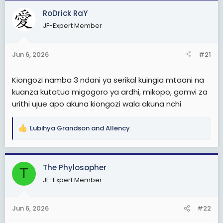
t
t
RoDrick RaY
a
e
JF-Expert Member
r
t
Jun 6, 2026
#21
e
r
Kiongozi namba 3 ndani ya serikal kuingia mtaani na
kuanza kutatua migogoro ya ardhi, mikopo, gomvi za
urithi ujue apo akuna kiongozi wala akuna nchi
Lubihya Grandson
and
Allency
R
e
a
c
The Phylosopher
T
t
JF-Expert Member
i
o
n
Jun 6, 2026
#22
s
: