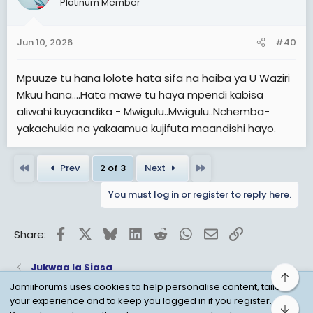
Platinum Member
Jun 10, 2026
#40
Mpuuze tu hana lolote hata sifa na haiba ya U Waziri
Mkuu hana....Hata mawe tu haya mpendi kabisa
aliwahi kuyaandika - Mwigulu..Mwigulu..Nchemba-
yakachukia na yakaamua kujifuta maandishi hayo.
First
Last
Prev
2 of 3
Next
You must log in or register to reply here.
Facebook
X
Bluesky
LinkedIn
Reddit
WhatsApp
Email
Link
Share:
Jukwaa la Siasa
Top
JamiiForums uses cookies to help personalise content, tailor
your experience and to keep you logged in if you register.
Bot
Child Protection Policy
Personal Data Protection