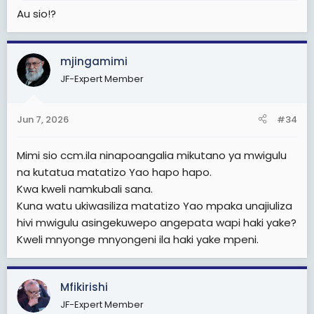
Au sio!?
mjingamimi
JF-Expert Member
Jun 7, 2026
#34
Mimi sio ccm.ila ninapoangalia mikutano ya mwigulu
na kutatua matatizo Yao hapo hapo.
Kwa kweli namkubali sana.
Kuna watu ukiwasiliza matatizo Yao mpaka unajiuliza
hivi mwigulu asingekuwepo angepata wapi haki yake?
Kweli mnyonge mnyongeni ila haki yake mpeni.
Mfikirishi
JF-Expert Member