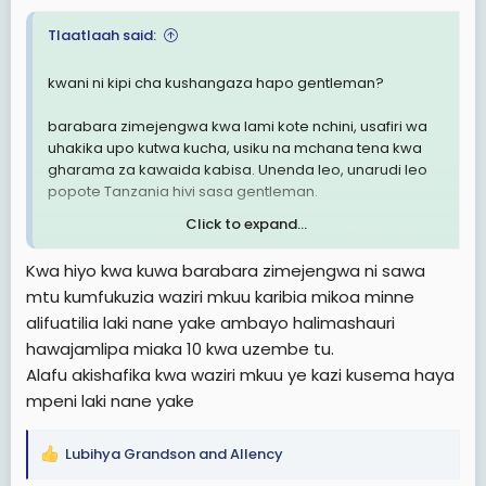
Tlaatlaah said:
kwani ni kipi cha kushangaza hapo gentleman?
barabara zimejengwa kwa lami kote nchini, usafiri wa
uhakika upo kutwa kucha, usiku na mchana tena kwa
gharama za kawaida kabisa. Unenda leo, unarudi leo
popote Tanzania hivi sasa gentleman.
Click to expand...
hayo yote yamefanywa na viongozi wa serikali sikivu ya
CCM chini ya Dr Samia Suluhu Hassan.
Kwa hiyo kwa kuwa barabara zimejengwa ni sawa
Geita Iringa ni mwendo wa masaa tu gentleman,
mtu kumfukuzia waziri mkuu karibia mikoa minne
unaenda na kurudi mchana kwa mchana.
alifuatilia laki nane yake ambayo halimashauri
Ni muhimu mkayajua na kuyaelewa mambo haya,
hawajamlipa miaka 10 kwa uzembe tu.
kabla ya kupotosha wafuata mkumbo na malofa
Alafu akishafika kwa waziri mkuu ye kazi kusema haya
wenzenu gentleman 🐒
mpeni laki nane yake
Lubihya Grandson
and
Allency
R
e