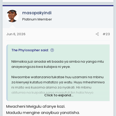
a
c
masopakyindi
t
Platinum Member
i
o
n
Jun 6, 2026
#23
s
:
The Phylosopher said:
Nilimsikia juzi anadai eti baada ya simba na yanga mtu
anayeongoza kwa kutajwa ni yeye.
Niwaombe watanzania tukatae huu uzamani na mbinu
za kienyeji kutatua matatizo ya watu. Huyu mheshimiwa
ni mzito wa kusoma alama za nyakati. Hii mbinu
aliitumia na kuipatia sana magufuli lkn hata hivyo
Click to expand...
haikuja na suluhisho ingawa yeye alikuwa walau
anaumia vile viongozi wake wa chini walikuwa wazito
Mwacheni Mwigulu afanye kazi.
kutatua hata mambo madogodogo.
Madudu mengine anayibua yanatisha.