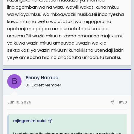
fomu kitu alichonacho, nikaambiwa nitaleta taharuki
linalogombaniwa na watu wawili wakati kuna mkuu
kwanza hiyo niachane nayo
wa wilaya,mkuu wa mkoa,waziri husika.Hii inaonyesha
kuwa mfumo wetu wa utatuzi wa migogoro na
upokeaji mogogoro ama umekufa au umejaa
urasimu.Pili waziri mkuu ni kama ameacha majukumu
ya kuwa waziri mkuu ameuvaa uwaziri wa kila
sekta.Kazi ya waziri mkuu ni kuhakikisha utendaji lakini
yeye ameacha hilo na anatafuta umaarufu binafsi.
Benny Haraba
B
JF-Expert Member
Jun 10, 2026
#39
mjingamimi said:
Mimi sio ccm.ila ninapoangalia mikutano ya mwigulu na