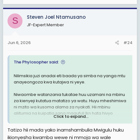
Pia soma:
Dkt. Mwigulu: Nilishataka kila mmoja ajaze
fomu kitu alichonacho, nikaambiwa nitaleta taharuki
kwanza hiyo niachane nayo
Steven Joel Ntamusano
S
JF-Expert Member
Jun 6, 2026
#24
The Phylosopher said:
Nilimsikia juzi anadai eti baada ya simba na yanga mtu
anayeongoza kwa kutajwa ni yeye.
Niwaombe watanzania tukatae huu uzamani na mbinu
za kienyeji kutatua matatizo ya watu. Huyu mheshimiwa
ni mzito wa kusoma alama za nyakati. Hii mbinu
aliitumia na kuipatia sana magufuli lkn hata hivyo
Click to expand...
haikuja na suluhisho ingawa yeye alikuwa walau
anaumia vile viongozi wake wa chini walikuwa wazito
Tatizo hii mada yako inamshambulia Mwigulu huku
kutatua hata mambo madogodogo.
ikionyesha kwamba wewe ni mmoja wa wale