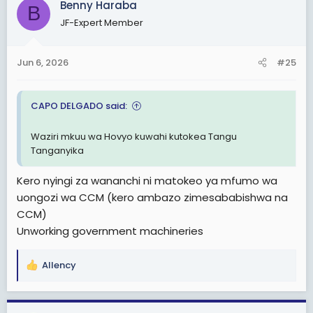
Benny Haraba
B
t
JF-Expert Member
i
o
n
Jun 6, 2026
#25
s
:
CAPO DELGADO said:
Waziri mkuu wa Hovyo kuwahi kutokea Tangu
Tanganyika
Kero nyingi za wananchi ni matokeo ya mfumo wa
uongozi wa CCM (kero ambazo zimesababishwa na
CCM)
Unworking government machineries
Allency
R
e
a
c