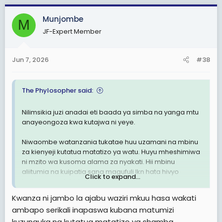
Munjombe
M
JF-Expert Member
Jun 7, 2026
#38
The Phylosopher said:
Nilimsikia juzi anadai eti baada ya simba na yanga mtu
anayeongoza kwa kutajwa ni yeye.
Niwaombe watanzania tukatae huu uzamani na mbinu
za kienyeji kutatua matatizo ya watu. Huyu mheshimiwa
ni mzito wa kusoma alama za nyakati. Hii mbinu
aliitumia na kuipatia sana magufuli lkn hata hivyo
Click to expand...
haikuja na suluhisho ingawa yeye alikuwa walau
anaumia vile viongozi wake wa chini walikuwa wazito
Kwanza ni jambo la ajabu waziri mkuu hasa wakati
kutatua hata mambo madogodogo.
ambapo serikali inapaswa kubana matumizi
kuzunguka na kutatua matatizo ya shamba
Pia soma:
Dkt. Mwigulu: Nilishataka kila mmoja ajaze