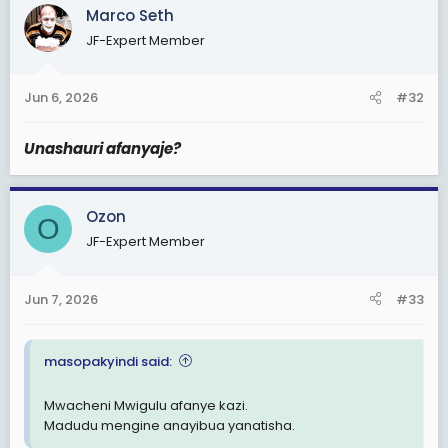
c
Marco Seth
t
JF-Expert Member
i
o
n
Jun 6, 2026
#32
s
:
Unashauri afanyaje?
Ozon
O
JF-Expert Member
Jun 7, 2026
#33
masopakyindi said:
Mwacheni Mwigulu afanye kazi.
Madudu mengine anayibua yanatisha.