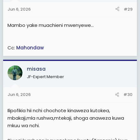
n
Jun 6, 2026
#29
s
:
Mambo yake muachieni mwenyewe...
Cc:
Mahondaw
misasa
JF-Expert Member
Jun 6, 2026
#30
Ilipofikia hii nchi chochote kinaweza kutokea,
mbakaji,mla rushwa,mtekaji, shoga anaweza kuwa
mkuu wa nchi.