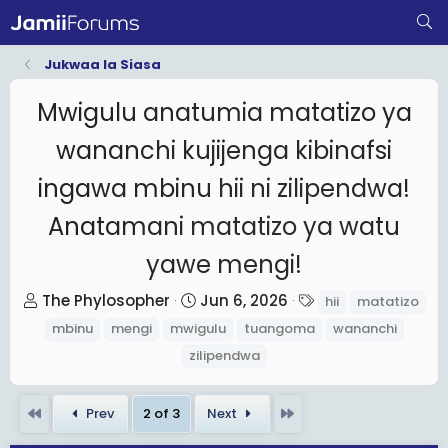
Jukwaa la Siasa
Mwigulu anatumia matatizo ya
wananchi kujijenga kibinafsi
ingawa mbinu hii ni zilipendwa!
Anatamani matatizo ya watu
yawe mengi!
T
S
T
The Phylosopher
Jun 6, 2026
hii
matatizo
h
t
a
mbinu
mengi
mwigulu
tuangoma
wananchi
r
a
g
zilipendwa
e
r
s
a
t
First
Last
Prev
2 of 3
Next
d
d
s
a