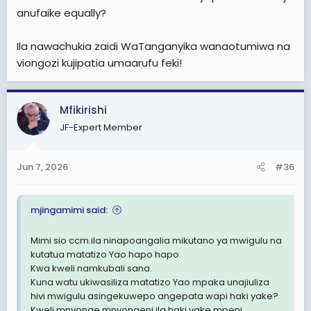
anufaike equally?
Ila nawachukia zaidi WaTanganyika wanaotumiwa na
viongozi kujipatia umaarufu feki!
Mfikirishi
JF-Expert Member
Jun 7, 2026
#36
mjingamimi said:
Mimi sio ccm.ila ninapoangalia mikutano ya mwigulu na
kutatua matatizo Yao hapo hapo.
Kwa kweli namkubali sana.
Kuna watu ukiwasiliza matatizo Yao mpaka unajiuliza
hivi mwigulu asingekuwepo angepata wapi haki yake?
Kweli mnyonge mnyongeni ila haki yake mpeni.