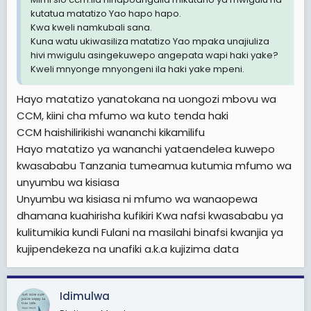
kutatua matatizo Yao hapo hapo.
Kwa kweli namkubali sana.
Kuna watu ukiwasiliza matatizo Yao mpaka unajiuliza
hivi mwigulu asingekuwepo angepata wapi haki yake?
Kweli mnyonge mnyongeni ila haki yake mpeni.
Hayo matatizo yanatokana na uongozi mbovu wa
CCM, kiini cha mfumo wa kuto tenda haki
CCM haishilirikishi wananchi kikamilifu
Hayo matatizo ya wananchi yataendelea kuwepo
kwasababu Tanzania tumeamua kutumia mfumo wa
unyumbu wa kisiasa
Unyumbu wa kisiasa ni mfumo wa wanaopewa
dhamana kuahirisha kufikiri Kwa nafsi kwasababu ya
kulitumikia kundi Fulani na masilahi binafsi kwanjia ya
kujipendekeza na unafiki a.k.a kujizima data
Idimulwa