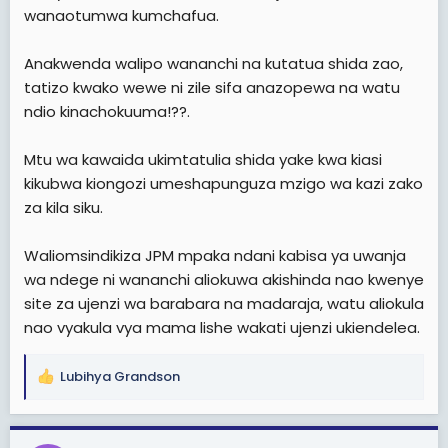
wanaotumwa kumchafua.
Pia soma:
Dkt. Mwigulu: Nilishataka kila mmoja ajaze
fomu kitu alichonacho, nikaambiwa nitaleta taharuki
kwanza hiyo niachane nayo
Anakwenda walipo wananchi na kutatua shida zao,
tatizo kwako wewe ni zile sifa anazopewa na watu
ndio kinachokuuma!??.
Mtu wa kawaida ukimtatulia shida yake kwa kiasi
kikubwa kiongozi umeshapunguza mzigo wa kazi zako
za kila siku.
Waliomsindikiza JPM mpaka ndani kabisa ya uwanja
wa ndege ni wananchi aliokuwa akishinda nao kwenye
site za ujenzi wa barabara na madaraja, watu aliokula
nao vyakula vya mama lishe wakati ujenzi ukiendelea.
Lubihya Grandson
R
e
a
c