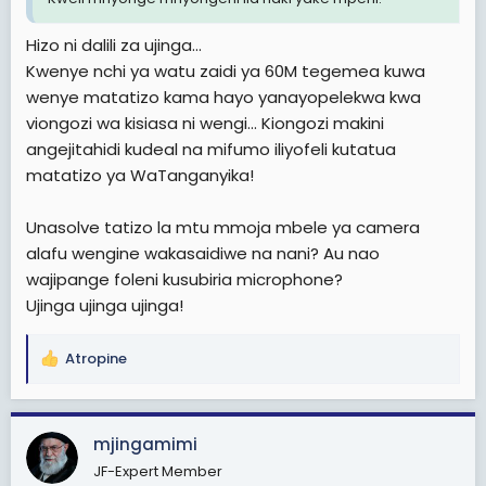
Hizo ni dalili za ujinga...
Kwenye nchi ya watu zaidi ya 60M tegemea kuwa
wenye matatizo kama hayo yanayopelekwa kwa
viongozi wa kisiasa ni wengi... Kiongozi makini
angejitahidi kudeal na mifumo iliyofeli kutatua
matatizo ya WaTanganyika!
Unasolve tatizo la mtu mmoja mbele ya camera
alafu wengine wakasaidiwe na nani? Au nao
wajipange foleni kusubiria microphone?
Ujinga ujinga ujinga!
Atropine
R
e
a
c
mjingamimi
t
JF-Expert Member
i