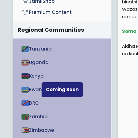
JamiiShop
binafsi
Wazazi
Premium Content
ni maon
Regional Communities
Soma 
Aidha 
Tanzania
na kau
Uganda
Kenya
Rwanda
Coming Soon
DRC
Zambia
Zimbabwe