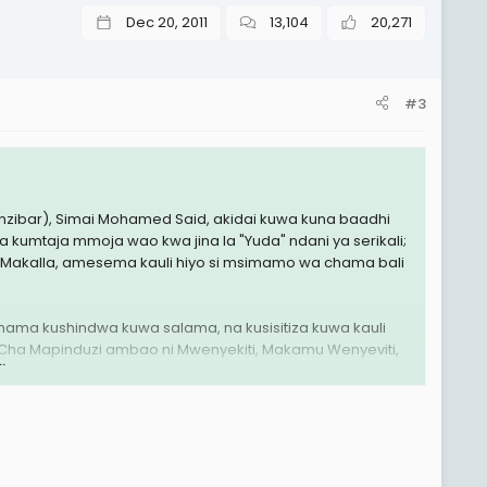
Dec 20, 2011
13,104
20,271
#3
nzibar), Simai Mohamed Said, akidai kuwa kuna baadhi
kumtaja mmoja wao kwa jina la "Yuda" ndani ya serikali;
mos Makalla, amesema kauli hiyo si msimamo wa chama bali
hama kushindwa kuwa salama, na kusisitiza kuwa kauli
Cha Mapinduzi ambao ni Mwenyekiti, Makamu Wenyeviti,
.