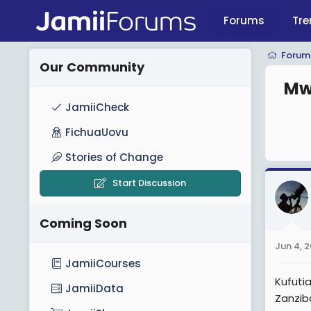
Forums
Tre
Forum
Our Community
Mw
JamiiCheck
FichuaUovu
Stories of Change
Start Discussion
Coming Soon
Jun 4, 
JamiiCourses
Kufuti
JamiiData
Zanzib