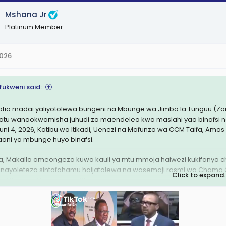
Mshana Jr
Platinum Member
2026
ukweni said:
atia madai yaliyotolewa bungeni na Mbunge wa Jimbo la Tunguu (Za
atu wanaokwamisha juhudi za maendeleo kwa maslahi yao binafsi na 
Juni 4, 2026, Katibu wa Itikadi, Uenezi na Mafunzo wa CCM Taifa, A
aoni ya mbunge huyo binafsi.
a, Makalla ameongeza kuwa kauli ya mtu mmoja haiwezi kukifanya c
 inayoleteza sintofahamu haijatolewa na wasemaji rasmi wa Chama 
Click to expand..
bu Mkuu, au Mwenezi wa Chama.
 attachment 3601141