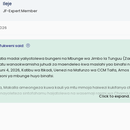
Ileje
JF-Expert Member
2026
ukweni said:
atia madai yaliyotolewa bungeni na Mbunge wa Jimbo la Tunguu (Za
atu wanaokwamisha juhudi za maendeleo kwa maslahi yao binafsi na 
Juni 4, 2026, Katibu wa Itikadi, Uenezi na Mafunzo wa CCM Taifa, A
aoni ya mbunge huyo binafsi.
a, Makalla ameongeza kuwa kauli ya mtu mmoja haiwezi kukifanya c
 inayoleteza sintofahamu haijatolewa na wasemaji rasmi wa Chama 
Click to expand..
bu Mkuu, au Mwenezi wa Chama.
 attachment 3601141