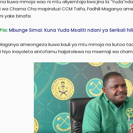
 na kuwa mmoja wao ni mtu aliyemtaja kwa jina la "Yuda"ndani
e
 wa Chama Cha mapinduzi CCM Taifa, Fadhili Maganya am
r
i yake binafsi.
Pia:
Mbunge Simai: Kuna Yuda Msaliti ndani ya Serikali h
Maganya ameongeza kuwa kauli ya mtu mmoja na kutoa taa
li hiyo inayoleta sintofamu haijatolewa na msemaji wa cham