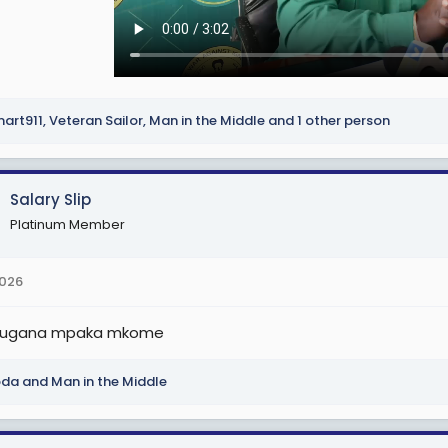
art911
,
Veteran Sailor
,
Man in the Middle
and 1 other person
Salary Slip
Platinum Member
2026
rugana mpaka mkome
oda
and
Man in the Middle