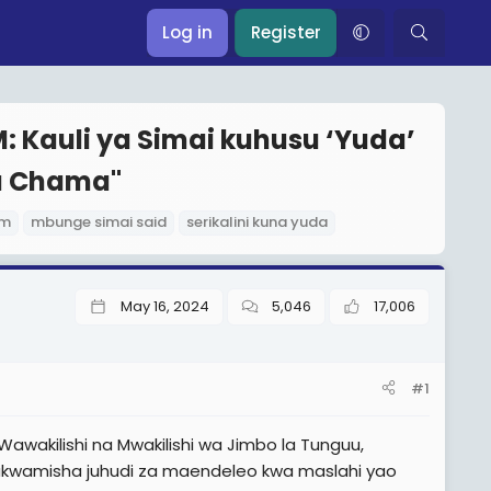
Log in
Register
 Kauli ya Simai kuhusu ‘Yuda’
a Chama"
cm
mbunge simai said
serikalini kuna yuda
May 16, 2024
5,046
17,006
#1
wakilishi na Mwakilishi wa Jimbo la Tunguu,
akwamisha juhudi za maendeleo kwa maslahi yao