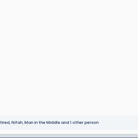
tired
,
Nifah
,
Man in the Middle
and 1 other person