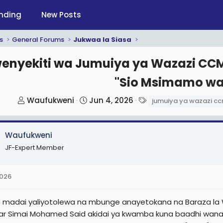
nding
New Posts
s
General Forums
Jukwaa la Siasa
enyekiti wa Jumuiya ya Wazazi CCM:
"Sio Msimamo w
T
S
T
Waufukweni
Jun 4, 2026
jumuiya ya wazazi c
h
t
a
r
a
g
Waufukweni
e
r
s
a
t
JF-Expert Member
d
d
s
a
2026
t
t
a
e
a madai yaliyotolewa na mbunge anayetokana na Baraza la Wa
r
ar Simai Mohamed Said akidai ya kwamba kuna baadhi wan
t