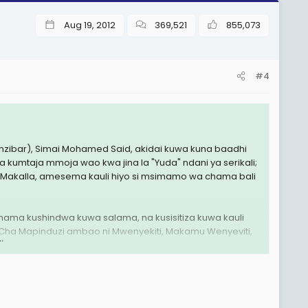
Aug 19, 2012
369,521
855,073
#4
nzibar), Simai Mohamed Said, akidai kuwa kuna baadhi
kumtaja mmoja wao kwa jina la "Yuda" ndani ya serikali;
mos Makalla, amesema kauli hiyo si msimamo wa chama bali
hama kushindwa kuwa salama, na kusisitiza kuwa kauli
Cha Mapinduzi ambao ni Mwenyekiti, Makamu Wenyeviti,
.