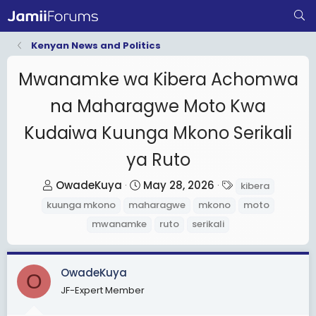
Kenyan News and Politics
Mwanamke wa Kibera Achomwa
na Maharagwe Moto Kwa
Kudaiwa Kuunga Mkono Serikali
ya Ruto
T
S
T
OwadeKuya
May 28, 2026
kibera
h
t
a
kuunga mkono
maharagwe
mkono
moto
r
a
g
mwanamke
ruto
serikali
e
r
s
a
t
d
d
OwadeKuya
O
s
a
JF-Expert Member
t
t