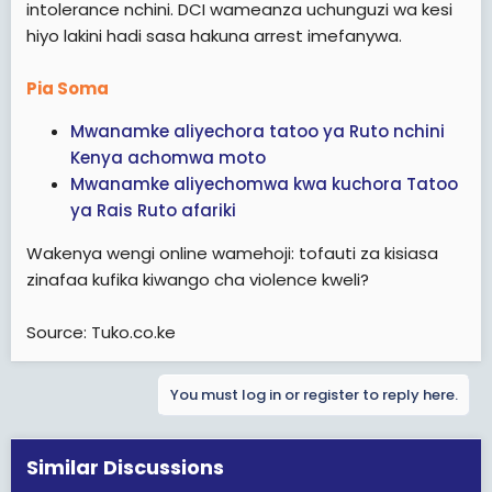
intolerance nchini. DCI wameanza uchunguzi wa kesi
hiyo lakini hadi sasa hakuna arrest imefanywa.
Pia Soma
Mwanamke aliyechora tatoo ya Ruto nchini
Kenya achomwa moto
Mwanamke aliyechomwa kwa kuchora Tatoo
ya Rais Ruto afariki
Wakenya wengi online wamehoji: tofauti za kisiasa
zinafaa kufika kiwango cha violence kweli?
Source: Tuko.co.ke
You must log in or register to reply here.
Similar Discussions