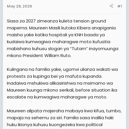
a
e
May 28, 2026
#1
r
t
Siasa za 2027 zimeanza kuleta tension ground
e
mapema. Maureen Masili kutoka Kibera anapigania
r
maisha yake katika hospitali ya KNH baada ya
kudaiwa kumwagiwa maharagwe moto kufuatia
mabishano kuhusu slogan ya “Tutam” inayomuunga
mkono President William Ruto.
Kulingana na familia yake, ugomvi ulianza wakati wa
protests za kupinga bei ya mafuta kupanda.
Inadaiwa mshukiwa alikasirishwa na msimamo wa
Maureen kuunga mkono serikali, before situation ika
escalate na kumwagiwa maharagwe ya moto.
Maureen alipata majeraha mabaya kwa kifua, tumbo,
mapaja na sehemu za siri. Familia sasa inalilia haki
huku ikionya kuhusu kuongezeka kwa political