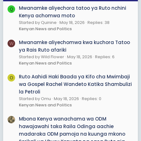
Mwanamke aliyechora tatoo ya Ruto nchini
Q
Kenya achomwa moto
Started by Quinine
May 18, 2026
Replies: 38
Kenyan News and Politics
Mwanamke aliyechomwa kwa kuchora Tatoo
W
ya Rais Ruto afariki
Started by Wild Flower
May 18, 2026
Replies: 6
Kenyan News and Politics
Ruto Aahidi Haki Baada ya Kifo cha Mwimbaji
O
wa Gospel Rachel Wandeto Katika Shambulizi
la Petroli
Started by Omu
May 18, 2026
Replies: 0
Kenyan News and Politics
Mbona Kenya wanachama wa ODM
hawajawahi taka Raila Odinga aachie
madaraka ODM pamoja na kuunga mkono