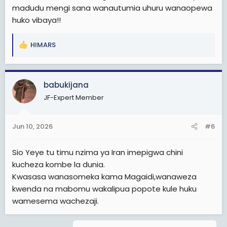
madudu mengi sana wanautumia uhuru wanaopewa
huko vibaya!!
HIMARS
R
e
a
c
babukijana
t
JF-Expert Member
i
o
n
Jun 10, 2026
#6
s
:
Sio Yeye tu timu nzima ya Iran imepigwa chini
kucheza kombe la dunia.
Kwasasa wanasomeka kama Magaidi,wanaweza
kwenda na mabomu wakalipua popote kule huku
wamesema wachezaji.