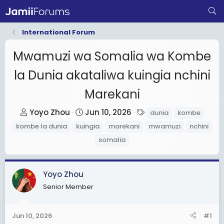
International Forum
Mwamuzi wa Somalia wa Kombe
la Dunia akataliwa kuingia nchini
Marekani
T
S
T
Yoyo Zhou
Jun 10, 2026
dunia
kombe
h
t
a
kombe la dunia
kuingia
marekani
mwamuzi
nchini
r
a
g
somalia
e
r
s
a
t
d
d
Yoyo Zhou
s
a
Senior Member
t
t
a
e
Jun 10, 2026
#1
r