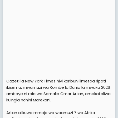
t
e
r
Gazeti la New York Times hivi karibuni limetoa ripoti
ikisema, mwamuzi wa Kombe la Dunia la mwaka 2026
ambaye ni raia wa Somalia Omar Artan, amekataliwa
kuingia nchini Marekani.
Artan alikuwa mmoja wa waamuzi 7 wa Afrika