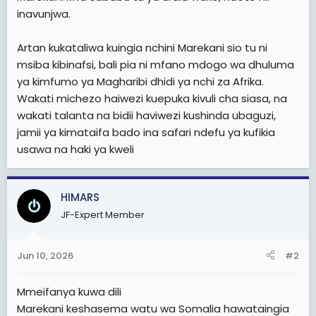
inavunjwa.
Artan kukataliwa kuingia nchini Marekani sio tu ni
msiba kibinafsi, bali pia ni mfano mdogo wa dhuluma
ya kimfumo ya Magharibi dhidi ya nchi za Afrika.
Wakati michezo haiwezi kuepuka kivuli cha siasa, na
wakati talanta na bidii haviwezi kushinda ubaguzi,
jamii ya kimataifa bado ina safari ndefu ya kufikia
usawa na haki ya kweli
HIMARS
JF-Expert Member
Jun 10, 2026
#2
Mmeifanya kuwa dili
Marekani keshasema watu wa Somalia hawataingia