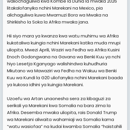
waliochaguliwa kwa Kombe la Dunia la mwaka 2026
litakalofanyika nchini Marekani na Mexico, pia
alichaguliwa kuwa Mwamuzi Bora wa Mwaka na
Shirikisho la Soka la Afrika mwaka jana.
Hii siyo mara ya kwanza kwa watu muhimu wa Afrika
kukataliwa kuingia nchini Marekani katika muda mrupi
uliopita. Mwezi Aprili, Waziri wa Fedha wa Afrika Kusini
Enoch Godongwana na Gavana wa Benki Kuu ya nchi
hiyo Lesetja Kganyago walishindwa kuhudhuria
Mkutano wa Mawaziri wa Fedha na Wakuu wa Benki
Kuu wa Kundi la G20 uliofanyika nchini Marekani baada
ya kukosa idhini ya kuingia Marekani.
Uzoefu wa Artan unaonesha sera za kibaguzi za
serikali ya Marekani kwa Somalia na bara zima la
Afrika. Desemba mwaka uliopita, rais Donald Trump
wa Marekani aliwaita wahamiaji wa Somalia kama
“watu wasiofaa” na kudai kwamba Somalia “haistahili