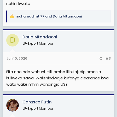
nchini kwake
muhamad mt 77
and
Doria Mtandaoni
R
e
a
c
Doria Mtandaoni
D
t
JF-Expert Member
i
o
n
Jun 10, 2026
#3
s
:
Fifa nao ndo wahuni. Hili jambo lilihitaji diplomasia
kuliweka sawa. Walishindwaje kufanya clearance kwa
watu wake mhm wanaingia US?
Carasco Putin
JF-Expert Member