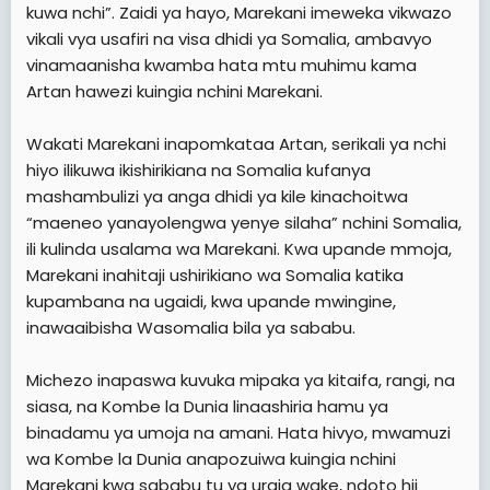
kuwa nchi”. Zaidi ya hayo, Marekani imeweka vikwazo
vikali vya usafiri na visa dhidi ya Somalia, ambavyo
vinamaanisha kwamba hata mtu muhimu kama
Artan hawezi kuingia nchini Marekani.
Wakati Marekani inapomkataa Artan, serikali ya nchi
hiyo ilikuwa ikishirikiana na Somalia kufanya
mashambulizi ya anga dhidi ya kile kinachoitwa
“maeneo yanayolengwa yenye silaha” nchini Somalia,
ili kulinda usalama wa Marekani. Kwa upande mmoja,
Marekani inahitaji ushirikiano wa Somalia katika
kupambana na ugaidi, kwa upande mwingine,
inawaaibisha Wasomalia bila ya sababu.
Michezo inapaswa kuvuka mipaka ya kitaifa, rangi, na
siasa, na Kombe la Dunia linaashiria hamu ya
binadamu ya umoja na amani. Hata hivyo, mwamuzi
wa Kombe la Dunia anapozuiwa kuingia nchini
Marekani kwa sababu tu ya uraia wake, ndoto hii