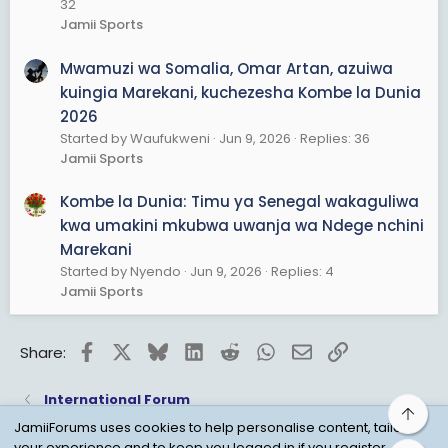
32
Jamii Sports
Mwamuzi wa Somalia, Omar Artan, azuiwa
kuingia Marekani, kuchezesha Kombe la Dunia
2026
Started by Waufukweni
Jun 9, 2026
Replies: 36
Jamii Sports
Kombe la Dunia: Timu ya Senegal wakaguliwa
kwa umakini mkubwa uwanja wa Ndege nchini
Marekani
Started by Nyendo
Jun 9, 2026
Replies: 4
Jamii Sports
Facebook
X
Bluesky
LinkedIn
Reddit
WhatsApp
Email
Link
Share:
International Forum
Top
JamiiForums uses cookies to help personalise content, tailor
your experience and to keep you logged in if you register.