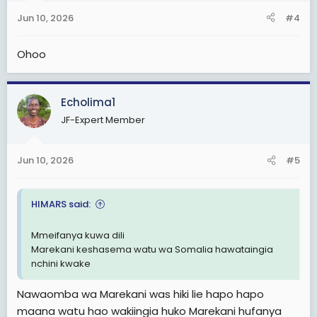
Jun 10, 2026
#4
Ohoo
Echolima1
JF-Expert Member
Jun 10, 2026
#5
HIMARS said:
Mmeifanya kuwa dili
Marekani keshasema watu wa Somalia hawataingia
nchini kwake
Nawaomba wa Marekani was hiki lie hapo hapo
maana watu hao wakiingia huko Marekani hufanya