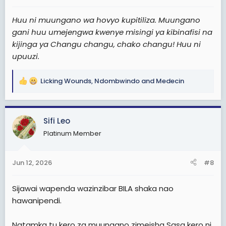
Huu ni muungano wa hovyo kupitiliza. Muungano
gani huu umejengwa kwenye misingi ya kibinafisi na
kijinga ya Changu changu, chako changu! Huu ni
upuuzi.
Licking Wounds
,
Ndombwindo
and
Medecin
R
e
a
c
Sifi Leo
t
Platinum Member
i
o
n
Jun 12, 2026
#8
s
:
Sijawai wapenda wazinzibar BILA shaka nao
hawanipendi.
Natamka tu kero za muungano zimeisha Sasa kero ni