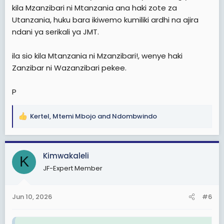
kila Mzanzibari ni Mtanzania ana haki zote za
Hata hivyo, hali ni tofauti kabisa kwa Mtanzania wa Bara
Utanzania, huku bara ikiwemo kumiliki ardhi na ajira
anayetaka kumiliki ardhi Zanzibar. Kisheria, mtu asiye
Mzanzibari hawezi kumiliki ardhi kwa 100%.
ndani ya serikali ya JMT.
ila sio kila Mtanzania ni Mzanzibari!, wenye haki
Zanzibar ni Wazanzibari pekee.
P
Kertel
,
Mtemi Mbojo
and
Ndombwindo
R
e
a
c
Kimwakaleli
K
t
JF-Expert Member
i
o
n
Jun 10, 2026
#6
s
: