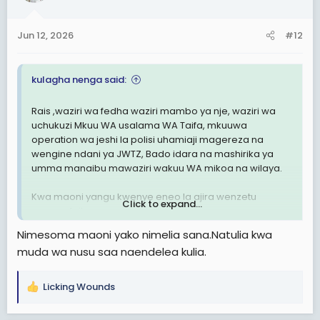
Jun 12, 2026
#12
kulagha nenga said:
Rais ,waziri wa fedha waziri mambo ya nje, waziri wa
uchukuzi Mkuu WA usalama WA Taifa, mkuuwa
operation wa jeshi la polisi uhamiaji magereza na
wengine ndani ya JWTZ, Bado idara na mashirika ya
umma manaibu mawaziri wakuu WA mikoa na wilaya.
Kwa maoni yangu kwenye eneo la ajira wenzetu
Click to expand...
wananufaika sana.
Nimesoma maoni yako nimelia sana.Natulia kwa
WA Tanganyika Kwa upande wa Zanzibar hakuna waziri
muda wa nusu saa naendelea kulia.
, Mkuu wa mkoa wilaya hata shirika zaidi ya kuajiliwa
kwenye mahoteli na sasa wanatakiwa kuondoka.
Wanaitwa malaya, na WA Tanganyika hawezi kutibiwa
Licking Wounds
R
huko wakumwa wakatibiwe kwao
e