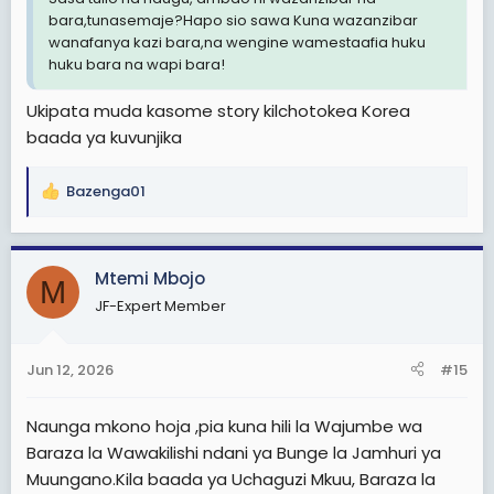
bara,tunasemaje?Hapo sio sawa Kuna wazanzibar
wanafanya kazi bara,na wengine wamestaafia huku
huku bara na wapi bara!
Ukipata muda kasome story kilchotokea Korea
baada ya kuvunjika
Bazenga01
R
e
a
c
Mtemi Mbojo
M
t
JF-Expert Member
i
o
n
Jun 12, 2026
#15
s
:
Naunga mkono hoja ,pia kuna hili la Wajumbe wa
Baraza la Wawakilishi ndani ya Bunge la Jamhuri ya
Muungano.Kila baada ya Uchaguzi Mkuu, Baraza la