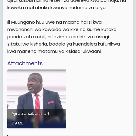
ajira, kutosimamia leseni za udereva kwa pamoja, na
kuweka matabaka kwenye huduma za afya.
Ili Muungano huu uwe na maana halisi kwa
mwananchi wa kawaida wa kike na kiume kutoka
pande zote mbili, ni lazima kero hizi za msingi
zitatuliwe kisheria, badala ya kuendelea kufunikwa
kwa maneno matamu ya kisiasa jukwaani.
Attachments
Ajira Zanzibar.mp4
7.9 MB