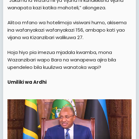
“Jukumu la Wizara hii ya Vijana ni kuhakikisha vijana
wanapata kazi katika mahoteli,” aliongeza.
Alitoa mfano wa hotelimoja visiwani humo, akisema
ina wafanyakazi wafanyakazi 156, ambapo kati yao
vijana wa Kizanzibari walikuwa 27.
Hoja hiyo pia imezua mjadala kwamba, mona
Wazanzibari wapo Bara na wanapewa ajira bila
upendeleo bila kuulizwa wanatoka wapi?
Umiliki wa Ardhi