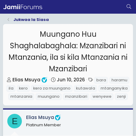
Jukwaa la Siasa
Muungano Huu
Shaghalabaghala: Mzanzibari ni
Mtanzania, ila si kila Mtanzania ni
Mzanzibari
T
S
T
Elias Msuya
Jun 10, 2026
bara
haramu
h
t
a
ila
kero
kero za muungano
kutawala
mtanganyika
r
a
g
mtanzania
muungano
mzanzibari
wenyewe
zenji
e
r
s
a
t
d
d
Elias Msuya
E
s
a
Platinum Member
t
t