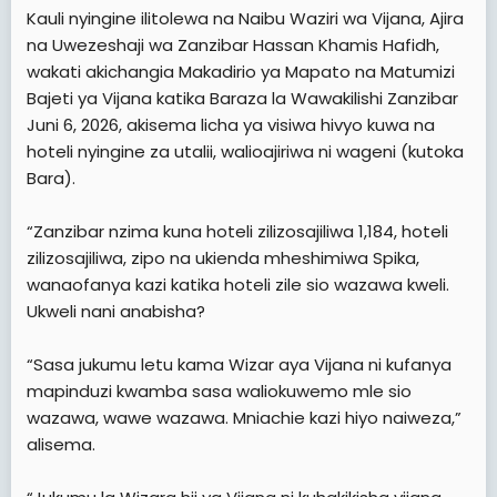
Kauli nyingine ilitolewa na Naibu Waziri wa Vijana, Ajira
na Uwezeshaji wa Zanzibar Hassan Khamis Hafidh,
wakati akichangia Makadirio ya Mapato na Matumizi
Bajeti ya Vijana katika Baraza la Wawakilishi Zanzibar
Juni 6, 2026, akisema licha ya visiwa hivyo kuwa na
hoteli nyingine za utalii, walioajiriwa ni wageni (kutoka
Bara).
“Zanzibar nzima kuna hoteli zilizosajiliwa 1,184, hoteli
zilizosajiliwa, zipo na ukienda mheshimiwa Spika,
wanaofanya kazi katika hoteli zile sio wazawa kweli.
Ukweli nani anabisha?
“Sasa jukumu letu kama Wizar aya Vijana ni kufanya
mapinduzi kwamba sasa waliokuwemo mle sio
wazawa, wawe wazawa. Mniachie kazi hiyo naiweza,”
alisema.