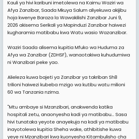
Kauli ya hivi karibuni imetolewa na Kaimu Waziri wa
Afya Zanzibar, Saada Mkuya Salum aliyekuwa akijibu
hoja kwenye Baraza la Wawakilishi Zanzibar Juni 9,
2026 akisema Serikali ya Mapinduzi Zanzibar haiwezi
kugharamia matibabu kwa Watu wasio Wazanzibar.
Waziri Saada alisema kupitia Mfuko wa Huduma za
Afya wa Zanzibar (ZDHSF), wanaotakiwa kuhudumiwa
ni Wanzibari peke yao.
Alieleza kuwa bajeti ya Zanzibar ya takriban Sh8
trilioni haiwezi kubeba mzigo wa kutibu watu milioni
60 wa Tanzania nzima.
"Mtu ambaye si Mzanzibari, anakwenda katika
hospitali zetu, anaonyesha kadi ya matibabu... Sasa
hivi tunataka yeyote anayekuja na kadi ya matibabu
inayotolewa kupitia Sheha wake, athibitishe kuwa
yeye ni Mzanzibari kwa kuonyesha Kitambulisho cha