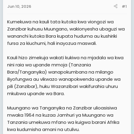
a
e
Jun 10, 2026
#1
r
t
Kumekuwa na kauli tata kutoka kwa viongozi wa
e
Zanzibar kuhusu Muungano, wakionyesha ubaguzi wa
r
wananchi kutoka Bara kupata huduma au kushiriki
fursa za kiuchumi, hali inayozua maswali.
Kauli hizo zimekuja wakati kukiwa na mjadala wa kwa
nini raia wa upande mmoja (Tanzania
Bara/Tanganyika) wanapokumbana na milango
iliyofungwa au vikwazo wanapokwenda upande wa
pili (Zanzibar), huku Wazanzibari wakifurahia uhuru
mkubwa upande wa Bara.
Muungano wa Tanganyika na Zanzibar ulioasisiwa
mwaka 1964 na kuzaa Jamhuri ya Muungano wa
Tanzania umekuwa mfano wa kuigwa barani Afrika
kwa kudumisha amani na utulivu.