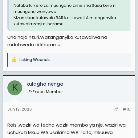
Nataka tu kero za muungano zimeisha Sasa kero ni
muungano wenyewe.
Mzanzibari kutawala BARA ni sawa ILA mtanganyika
kutawala zenji ni haramu
Una hoja nzuri.Watanganyika kutawaliwa na
mdebwedo ni kharamu.
Licking Wounds
R
e
a
c
kulagha nenga
K
t
JF-Expert Member
i
o
n
Jun 12, 2026
#10
s
:
Rais ,waziri wa fedha waziri mambo ya nje, waziri wa
uchukuzi Mkuu WA usalama WA Taifa, mkuuwa