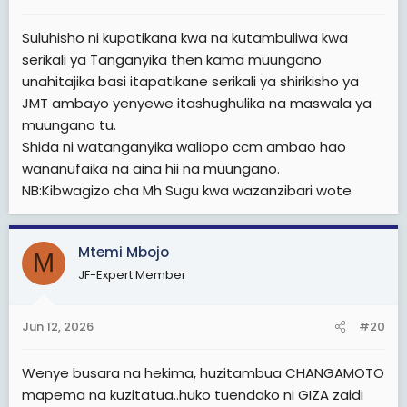
Suluhisho ni kupatikana kwa na kutambuliwa kwa
serikali ya Tanganyika then kama muungano
unahitajika basi itapatikane serikali ya shirikisho ya
JMT ambayo yenyewe itashughulika na maswala ya
muungano tu.
Shida ni watanganyika waliopo ccm ambao hao
wananufaika na aina hii na muungano.
NB:Kibwagizo cha Mh Sugu kwa wazanzibari wote
Mtemi Mbojo
M
JF-Expert Member
Jun 12, 2026
#20
Wenye busara na hekima, huzitambua CHANGAMOTO
mapema na kuzitatua..huko tuendako ni GIZA zaidi