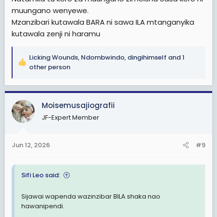
muungano wenyewe.
Mzanzibari kutawala BARA ni sawa ILA mtanganyika
kutawala zenji ni haramu
Licking Wounds
,
Ndombwindo
,
dingihimself
and 1
R
other person
e
a
c
Moisemusajiografii
t
i
JF-Expert Member
o
n
s
Jun 12, 2026
#9
:
Sifi Leo said:
Sijawai wapenda wazinzibar BILA shaka nao
hawanipendi.