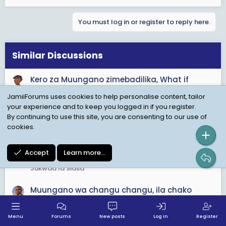
You must log in or register to reply here.
Similar Discussions
Kero za Muungano zimebadilika, What if
Muungano ukavunjika?
JamiiForums uses cookies to help personalise content, tailor
Started by masopakyindi
Jun 8, 2026
Replies: 68
your experience and to keep you logged in if you register.
Jukwaa la Siasa
By continuing to use this site, you are consenting to our use of
cookies.
Nani anasimamia maslahi ya Tanganyika
L
kwenye Serikali ya Muungano?
Accept
Learn more…
Started by Luggy
Jun 10, 2026
Replies: 32
Jukwaa la Siasa
Muungano wa changu changu, ila chako
changu hauwezi kudumu
Started by Dr Adam Francis
Jun 11, 2026
Replies: 9
Menu
Forums
New posts
Log in
Register
Jukwaa la Siasa