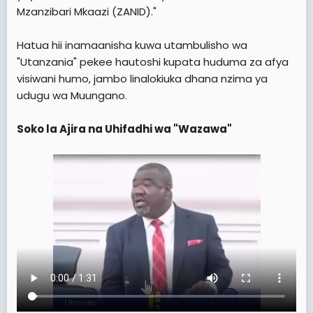
Mzanzibari Mkaazi (ZANID)."
Hatua hii inamaanisha kuwa utambulisho wa
"Utanzania" pekee hautoshi kupata huduma za afya
visiwani humo, jambo linalokiuka dhana nzima ya
udugu wa Muungano.
Soko la Ajira na Uhifadhi wa "Wazawa"