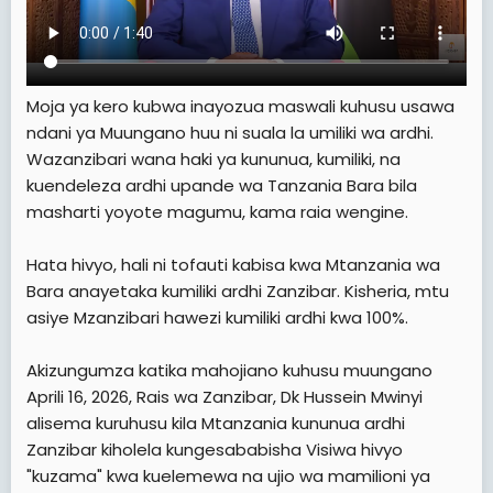
Moja ya kero kubwa inayozua maswali kuhusu usawa
ndani ya Muungano huu ni suala la umiliki wa ardhi.
Wazanzibari wana haki ya kununua, kumiliki, na
kuendeleza ardhi upande wa Tanzania Bara bila
masharti yoyote magumu, kama raia wengine.
Hata hivyo, hali ni tofauti kabisa kwa Mtanzania wa
Bara anayetaka kumiliki ardhi Zanzibar. Kisheria, mtu
asiye Mzanzibari hawezi kumiliki ardhi kwa 100%.
Akizungumza katika mahojiano kuhusu muungano
Aprili 16, 2026, Rais wa Zanzibar, Dk Hussein Mwinyi
alisema kuruhusu kila Mtanzania kununua ardhi
Zanzibar kiholela kungesababisha Visiwa hivyo
"kuzama" kwa kuelemewa na ujio wa mamilioni ya