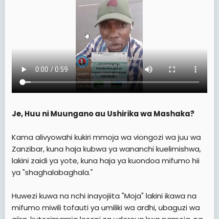
Je, Huu ni Muungano au Ushirika wa Mashaka?
Kama alivyowahi kukiri mmoja wa viongozi wa juu wa
Zanzibar, kuna haja kubwa ya wananchi kuelimishwa,
lakini zaidi ya yote, kuna haja ya kuondoa mifumo hii
ya "shaghalabaghala."
Huwezi kuwa na nchi inayojiita "Moja" lakini ikawa na
mifumo miwili tofauti ya umiliki wa ardhi, ubaguzi wa