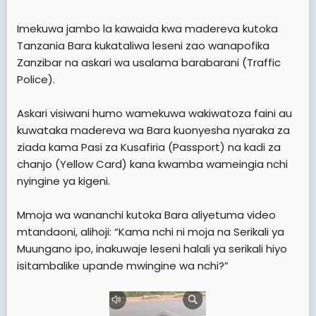
Imekuwa jambo la kawaida kwa madereva kutoka
Tanzania Bara kukataliwa leseni zao wanapofika
Zanzibar na askari wa usalama barabarani (Traffic
Police).
Askari visiwani humo wamekuwa wakiwatoza faini au
kuwataka madereva wa Bara kuonyesha nyaraka za
ziada kama Pasi za Kusafiria (Passport) na kadi za
chanjo (Yellow Card) kana kwamba wameingia nchi
nyingine ya kigeni.
Mmoja wa wananchi kutoka Bara aliyetuma video
mtandaoni, alihoji: “Kama nchi ni moja na Serikali ya
Muungano ipo, inakuwaje leseni halali ya serikali hiyo
isitambalike upande mwingine wa nchi?”