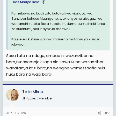
Elias Msuya said:
Kumekuwa na kauli tata kutoka kwa viongozi wa
Zanzibar kuhusu Muungano, wakionyesha ubaguzi wa
wananchi kutoka Bara kupata huduma au kushiriki fursa
za kiuchumi, hali inayozua maswali.
Kaulielea kufunikwa kwa maneno matamu ya kisiasa
jukwaani.
Sasa tulio na ndugu, ambao ni wazanzibar na
bara,tunasemaje?Hapo sio sawa Kuna wazanzibar
wanafanya kazi bara,na wengine wamestaafia huku
huku bara na wapi bara!
Tate Mkuu
JF-Expert Member
Jun 11, 2026
#7