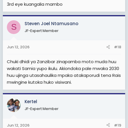
3rd eye kuangalia mambo
Steven Joel Ntamusano
S
JF-Expert Member
Jun 12, 2026
#18
Chuki dhidi ya Zanzibar zinapamba moto muda huu
wakati Samia yupo ikulu. Akiondoka pale mwaka 2030
huu ujinga utasahaulika mpaka atakaporudi tena Rais
mwingine kutoka huko visiwani.
Kertel
JF-Expert Member
Jun 12, 2026
#19