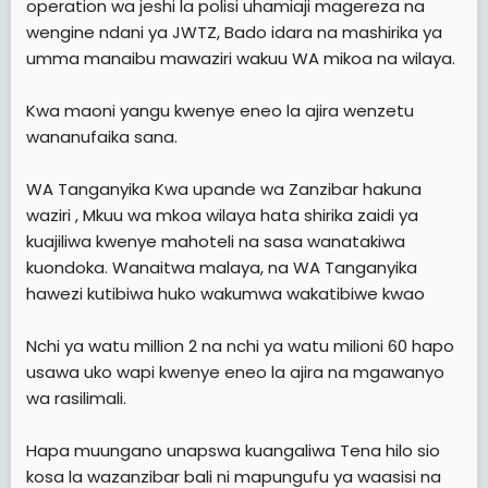
operation wa jeshi la polisi uhamiaji magereza na
wengine ndani ya JWTZ, Bado idara na mashirika ya
umma manaibu mawaziri wakuu WA mikoa na wilaya.
Kwa maoni yangu kwenye eneo la ajira wenzetu
wananufaika sana.
WA Tanganyika Kwa upande wa Zanzibar hakuna
waziri , Mkuu wa mkoa wilaya hata shirika zaidi ya
kuajiliwa kwenye mahoteli na sasa wanatakiwa
kuondoka. Wanaitwa malaya, na WA Tanganyika
hawezi kutibiwa huko wakumwa wakatibiwe kwao
Nchi ya watu million 2 na nchi ya watu milioni 60 hapo
usawa uko wapi kwenye eneo la ajira na mgawanyo
wa rasilimali.
Hapa muungano unapswa kuangaliwa Tena hilo sio
kosa la wazanzibar bali ni mapungufu ya waasisi na