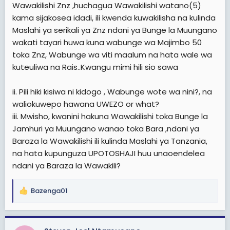
Wawakilishi Znz ,huchagua Wawakilishi watano(5)
kama sijakosea idadi, ili kwenda kuwakilisha na kulinda
Maslahi ya serikali ya Znz ndani ya Bunge la Muungano
wakati tayari huwa kuna wabunge wa Majimbo 50
toka Znz, Wabunge wa viti maalum na hata wale wa
kuteuliwa na Rais..Kwangu mimi hili sio sawa
ii. Pili hiki kisiwa ni kidogo , Wabunge wote wa nini?, na
waliokuwepo hawana UWEZO or what?
iii. Mwisho, kwanini hakuna Wawakilishi toka Bunge la
Jamhuri ya Muungano wanao toka Bara ,ndani ya
Baraza la Wawakilishi ili kulinda Maslahi ya Tanzania,
na hata kupunguza UPOTOSHAJI huu unaoendelea
ndani ya Baraza la Wawakili?
Bazenga01
R
e
a
c