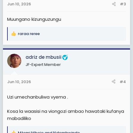
n
Jun 10, 2026
#3
s
:
Muungano kizunguzungu
raraa reree
R
e
a
c
adriz de mbusii
t
JF-Expert Member
i
o
n
Jun 10, 2026
#4
s
:
Uzi umechanbuliwa vyema .
Kosa la waasisi na viongozi ambao hawataki kufanya
mabadiliko
Mtemi Mbojo
and
Ndombwindo