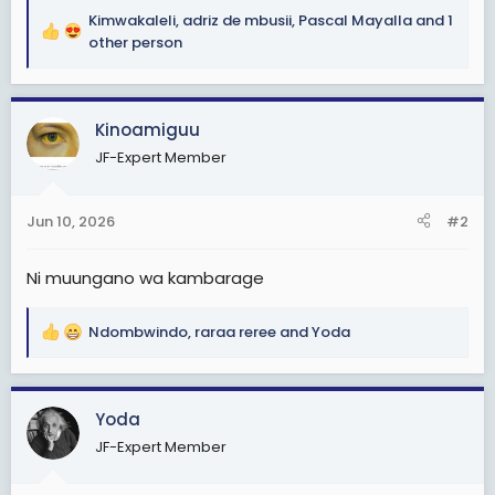
Kimwakaleli
,
adriz de mbusii
,
Pascal Mayalla
and 1
R
other person
e
a
c
Kinoamiguu
t
i
JF-Expert Member
o
n
s
Jun 10, 2026
#2
:
Ni muungano wa kambarage
Ndombwindo
,
raraa reree
and
Yoda
R
e
a
c
Yoda
t
JF-Expert Member
i
o