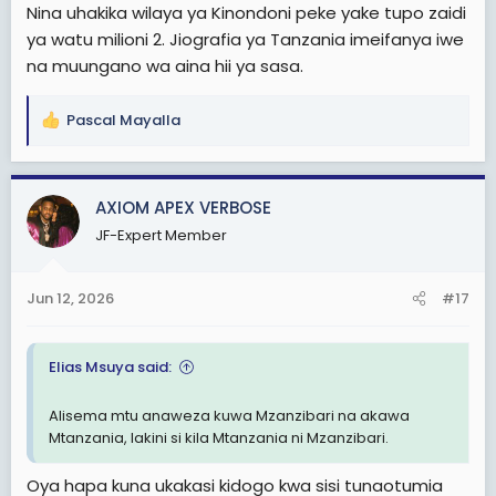
Nina uhakika wilaya ya Kinondoni peke yake tupo zaidi
ya watu milioni 2. Jiografia ya Tanzania imeifanya iwe
na muungano wa aina hii ya sasa.
Pascal Mayalla
R
e
a
c
AXIOM APEX VERBOSE
t
JF-Expert Member
i
o
n
Jun 12, 2026
#17
s
:
Elias Msuya said:
Alisema mtu anaweza kuwa Mzanzibari na akawa
Mtanzania, lakini si kila Mtanzania ni Mzanzibari.
Oya hapa kuna ukakasi kidogo kwa sisi tunaotumia