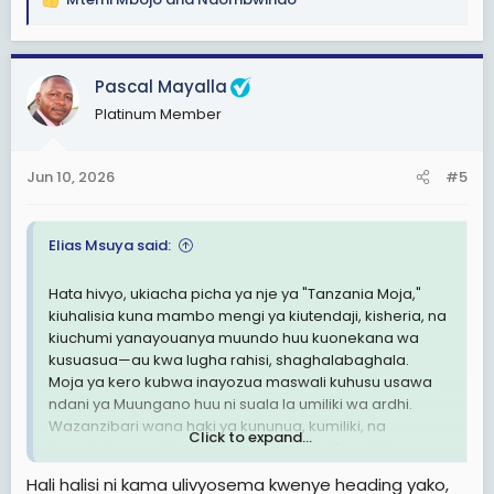
R
e
a
c
Pascal Mayalla
t
Platinum Member
i
o
n
Jun 10, 2026
#5
s
:
Elias Msuya said:
Hata hivyo, ukiacha picha ya nje ya "Tanzania Moja,"
kiuhalisia kuna mambo mengi ya kiutendaji, kisheria, na
kiuchumi yanayouanya muundo huu kuonekana wa
kusuasua—au kwa lugha rahisi, shaghalabaghala.
Moja ya kero kubwa inayozua maswali kuhusu usawa
ndani ya Muungano huu ni suala la umiliki wa ardhi.
Wazanzibari wana haki ya kununua, kumiliki, na
Click to expand...
kuendeleza ardhi upande wa Tanzania Bara bila
masharti yoyote magumu, kama raia wengine.
Hali halisi ni kama ulivyosema kwenye heading yako,