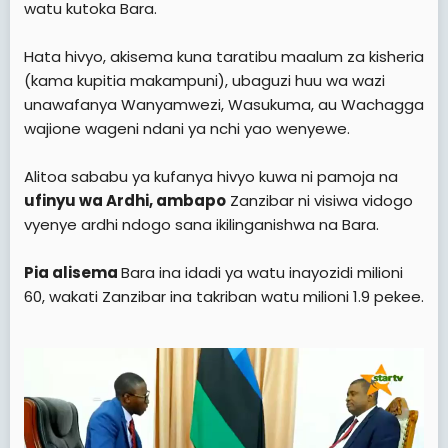
watu kutoka Bara.
Hata hivyo, akisema kuna taratibu maalum za kisheria
(kama kupitia makampuni), ubaguzi huu wa wazi
unawafanya Wanyamwezi, Wasukuma, au Wachagga
wajione wageni ndani ya nchi yao wenyewe.
Alitoa sababu ya kufanya hivyo kuwa ni pamoja na
ufinyu wa Ardhi, ambapo
Zanzibar ni visiwa vidogo
vyenye ardhi ndogo sana ikilinganishwa na Bara.
Pia alisema
Bara ina idadi ya watu inayozidi milioni
60, wakati Zanzibar ina takriban watu milioni 1.9 pekee.