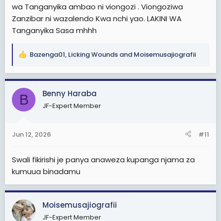
wa Tanganyika ambao ni viongozi . Viongoziwa
Zanzibar ni wazalendo Kwa nchi yao. LAKINI WA
Tanganyika Sasa mhhh
Bazenga01
,
Licking Wounds
and
Moisemusajiografii
R
e
a
c
Benny Haraba
B
t
JF-Expert Member
i
o
n
Jun 12, 2026
#11
s
:
Swali fikirishi je panya anaweza kupanga njama za
kumuua binadamu
Moisemusajiografii
JF-Expert Member