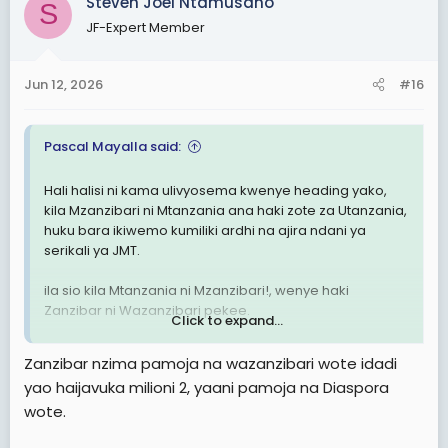
Steven Joel Ntamusano
S
t
JF-Expert Member
i
o
n
Jun 12, 2026
#16
s
:
Pascal Mayalla said:
Hali halisi ni kama ulivyosema kwenye heading yako,
kila Mzanzibari ni Mtanzania ana haki zote za Utanzania,
huku bara ikiwemo kumiliki ardhi na ajira ndani ya
serikali ya JMT.
ila sio kila Mtanzania ni Mzanzibari!, wenye haki
Zanzibar ni Wazanzibari pekee.
Click to expand...
P
Zanzibar nzima pamoja na wazanzibari wote idadi
yao haijavuka milioni 2, yaani pamoja na Diaspora
wote.