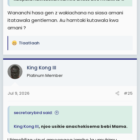
Wananchi hasa gen z wakiachana na siasa amani
itatawala gentleman. Au hamtaki kutawala kwa
amani ?
Tlaatlaah
R
e
a
c
King Kong III
t
Platinum Member
i
o
n
Jul 9, 2026
#25
s
:
secretarybird said:
King Kong III
, njoo usikie anachokisema bebi Mama.
Ukimsikiliza vizuri ameongea jambo la umuhimu