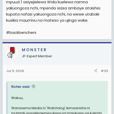
mpuuzi 1 asiyejielewa Wala kuelewa namna
wanapoona mwanasiasa anapominya haki, utekaji
yakuongoza nchi, mpenda siasa ambaye ataishia
ukikithiri, wananchi wanauawa, haki ya kikatiba
ikivunjwa, uchaguzi usio huru!!! tubaki tukisema siasa
kupata nafasi yakuongoza nchi, na wewe utabaki
haina maana
kusikia maumivu na mateso ya ujinga wake.
Utawezaje kuijenga nchi isiyo na haki, wachache
#backbenchers
wanaojiita wanasiasa waliojipa mamlaka wakitafuna
kodi na rasilimali, sasa itajengwa na nini?
M O N S T E R
View attachment 3625092
JF-Expert Member
Jul 9, 2026
#33
Richer said:
Wakuu,
Wanasema Media ni 'Watchdog' ikimaanisha ni
muhimili unaojitegemea ikiwa na majukumu ya kulinda