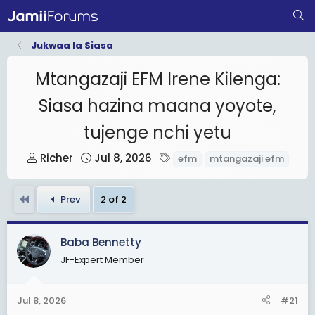
Jukwaa la Siasa
Mtangazaji EFM Irene Kilenga:
Siasa hazina maana yoyote,
tujenge nchi yetu
T
S
T
Richer
Jul 8, 2026
efm
mtangazaji efm
h
t
a
r
a
g
First
Prev
2 of 2
e
r
s
a
t
d
d
Baba Bennetty
s
a
JF-Expert Member
t
t
a
e
Jul 8, 2026
#21
r