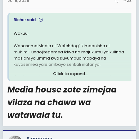
Jul 9, 2026
#28
s
:
Richer said:
Wakuu,
Wanasema Media ni 'Watchdog' ikimaanisha ni
muhimili unaojitegemea ikiwa na majukumu ya kulinda
maslahi ya umma kwa kuvumbua mabaya na
kuyasemea yale ambayo serikali inafanya.
Click to expand...
Kwa kauli ya huyu mtangazaji ikifuatuwa na viitikio vya
wenzake baaaas Media zetu zimejaa watangazaji
Media house zote zimejaa
uchwara na machawa.
vilaza na chawa wa
Tunapolalamika kwamba vyombo vyetu vya habari
vimeminywa na serikali tuko sawa, inawezekanaje mtu
watawala tu.
ambaye amepewa nafasi ya kutoa sauti kwa niaba ya
wengine kuwa chanzo cha kuminya sauti hizo eti "Siasa
hazina maana" basi wananchi wakae kimya pindi
wanapoona mwanasiasa anapominya haki, utekaji
Bigmaaan
ukikithiri, wananchi wanauawa, haki ya kikatiba