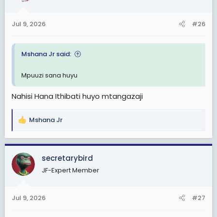
o
n
Jul 9, 2026
#26
s
:
Mshana Jr said:
Mpuuzi sana huyu
Nahisi Hana Ithibati huyo mtangazaji
Mshana Jr
R
e
a
c
secretarybird
t
JF-Expert Member
i
o
n
Jul 9, 2026
#27
s
: