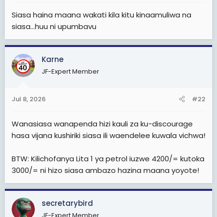
t
Siasa haina maana wakati kila kitu kinaamuliwa na
e
siasa...huu ni upumbavu
r
Karne
JF-Expert Member
Jul 8, 2026
#22
Wanasiasa wanapenda hizi kauli za ku-discourage
hasa vijana kushiriki siasa ili waendelee kuwala vichwa!
BTW: Kilichofanya Lita 1 ya petrol iuzwe 4200/= kutoka
3000/= ni hizo siasa ambazo hazina maana yoyote!
secretarybird
JF-Expert Member