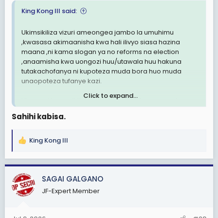
King Kong III said:
Ukimsikiliza vizuri ameongea jambo la umuhimu
,kwasasa akimaanisha kwa hali ilivyo siasa hazina
maana ,ni kama slogan ya no reforms na election
,anaamisha kwa uongozi huu/utawala huu hakuna
tutakachofanya ni kupoteza muda bora huo muda
unaopoteza tufanye kazi.
Click to expand...
Viongozi hawasikilizi chochote ,wanafanya mambo
hovyo hovyo ,polepole katekwa hakuna
Sahihi kabisa.
kinachoendelea ,nchi inanyimwa misaada kwa
upumbavu wa viongozi hakuna anayejali ,ukitoa maoni
tofauti ya watawala UNASAKWA kama Simba au
King Kong III
R
mamba aliyekula mtu.
e
a
c
SAGAI GALGANO
t
JF-Expert Member
i
o
n