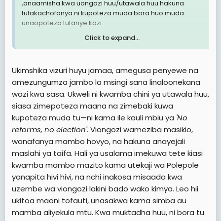
,anaamisha kwa uongozi huu/utawala huu hakuna
tutakachofanya ni kupoteza muda bora huo muda
View attachment 3625092
unaopoteza tufanye kazi.
Click to expand...
Viongozi hawasikilizi chochote ,wanafanya mambo
hovyo hovyo ,polepole katekwa hakuna
kinachoendelea ,nchi inanyimwa misaada kwa
Ukimshika vizuri huyu jamaa, amegusa penyewe na
upumbavu wa viongozi hakuna anayejali ,ukitoa maoni
amezungumza jambo la msingi sana linaloonekana
tofauti ya watawala UNASAKWA kama Simba au
mamba aliyekula mtu.
wazi kwa sasa. Ukweli ni kwamba chini ya utawala huu,
siasa zimepoteza maana na zimebaki kuwa
kupoteza muda tu—ni kama ile kauli mbiu ya
'No
reforms, no election'
. Viongozi wameziba masikio,
wanafanya mambo hovyo, na hakuna anayejali
maslahi ya taifa. Hali ya usalama imekuwa tete kiasi
kwamba mambo mazito kama utekaji wa Polepole
yanapita hivi hivi, na nchi inakosa misaada kwa
uzembe wa viongozi lakini bado wako kimya. Leo hii
ukitoa maoni tofauti, unasakwa kama simba au
mamba aliyekula mtu. Kwa muktadha huu, ni bora tu