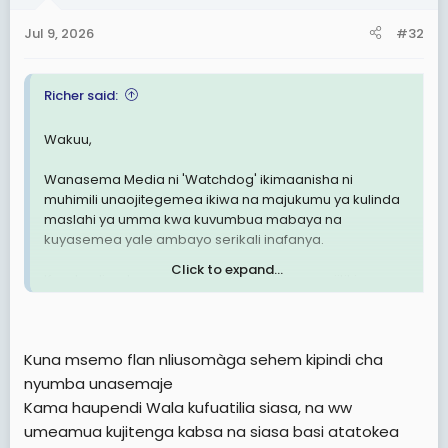
o
n
Jul 9, 2026
#32
s
:
Richer said:
Wakuu,
Wanasema Media ni 'Watchdog' ikimaanisha ni
muhimili unaojitegemea ikiwa na majukumu ya kulinda
maslahi ya umma kwa kuvumbua mabaya na
kuyasemea yale ambayo serikali inafanya.
Click to expand...
Kwa kauli ya huyu mtangazaji ikifuatuwa na viitikio vya
wenzake baaaas Media zetu zimejaa watangazaji
uchwara na machawa.
Kuna msemo flan nliusomàga sehem kipindi cha
Tunapolalamika kwamba vyombo vyetu vya habari
vimeminywa na serikali tuko sawa, inawezekanaje mtu
nyumba unasemaje
ambaye amepewa nafasi ya kutoa sauti kwa niaba ya
Kama haupendi Wala kufuatilia siasa, na ww
wengine kuwa chanzo cha kuminya sauti hizo eti "Siasa
umeamua kujitenga kabsa na siasa basi atatokea
hazina maana" basi wananchi wakae kimya pindi