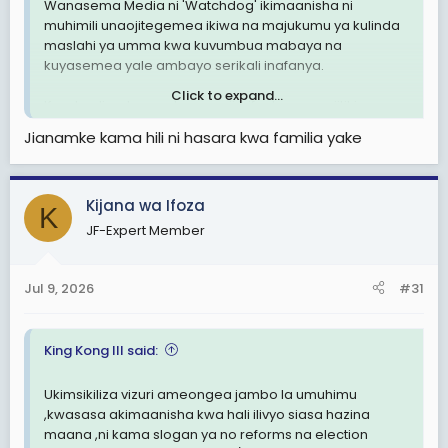
Wanasema Media ni 'Watchdog' ikimaanisha ni
muhimili unaojitegemea ikiwa na majukumu ya kulinda
maslahi ya umma kwa kuvumbua mabaya na
kuyasemea yale ambayo serikali inafanya.
Click to expand...
Kwa kauli ya huyu mtangazaji ikifuatuwa na viitikio vya
wenzake baaaas Media zetu zimejaa watangazaji
Jianamke kama hili ni hasara kwa familia yake
uchwara na machawa.
Tunapolalamika kwamba vyombo vyetu vya habari
Kijana wa Ifoza
vimeminywa na serikali tuko sawa, inawezekanaje mtu
K
ambaye amepewa nafasi ya kutoa sauti kwa niaba ya
JF-Expert Member
wengine kuwa chanzo cha kuminya sauti hizo eti "Siasa
hazina maana" basi wananchi wakae kimya pindi
wanapoona mwanasiasa anapominya haki, utekaji
Jul 9, 2026
#31
ukikithiri, wananchi wanauawa, haki ya kikatiba
ikivunjwa, uchaguzi usio huru!!! tubaki tukisema siasa
haina maana
King Kong III said:
Utawezaje kuijenga nchi isiyo na haki, wachache
Ukimsikiliza vizuri ameongea jambo la umuhimu
wanaojiita wanasiasa waliojipa mamlaka wakitafuna
,kwasasa akimaanisha kwa hali ilivyo siasa hazina
kodi na rasilimali, sasa itajengwa na nini?
maana ,ni kama slogan ya no reforms na election