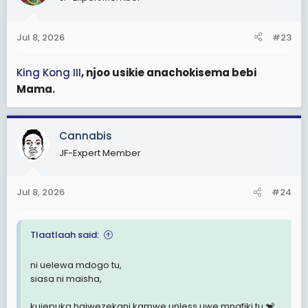
Jul 8, 2026
#23
King Kong III
, njoo usikie anachokisema bebi
Mama.
Cannabis
JF-Expert Member
Jul 8, 2026
#24
Tlaatlaah said:
ni uelewa mdogo tu,
siasa ni maisha,
kuiepuka haiwezekani kamwe unless uwe mnafiki tu 🐒