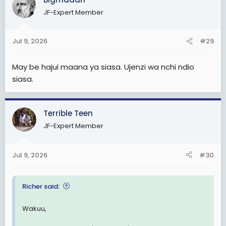
ikivunjwa, uchaguzi usio huru!!! tubaki tukisema siasa
JF-Expert Member
haina maana
Utawezaje kuijenga nchi isiyo na haki, wachache
Jul 9, 2026
#29
wanaojiita wanasiasa waliojipa mamlaka wakitafuna
kodi na rasilimali, sasa itajengwa na nini?
May be hajui maana ya siasa. Ujenzi wa nchi ndio
siasa.
View attachment 3625092
Terrible Teen
JF-Expert Member
Jul 9, 2026
#30
Richer said:
Wakuu,