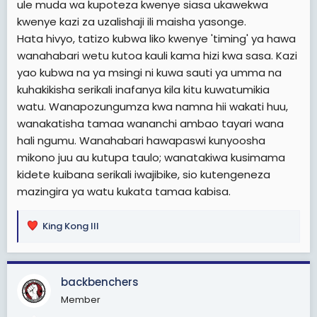
ule muda wa kupoteza kwenye siasa ukawekwa
kwenye kazi za uzalishaji ili maisha yasonge.
Hata hivyo, tatizo kubwa liko kwenye 'timing' ya hawa
wanahabari wetu kutoa kauli kama hizi kwa sasa. Kazi
yao kubwa na ya msingi ni kuwa sauti ya umma na
kuhakikisha serikali inafanya kila kitu kuwatumikia
watu. Wanapozungumza kwa namna hii wakati huu,
wanakatisha tamaa wananchi ambao tayari wana
hali ngumu. Wanahabari hawapaswi kunyoosha
mikono juu au kutupa taulo; wanatakiwa kusimama
kidete kuibana serikali iwajibike, sio kutengeneza
mazingira ya watu kukata tamaa kabisa.
King Kong III
R
e
a
c
backbenchers
t
Member
i