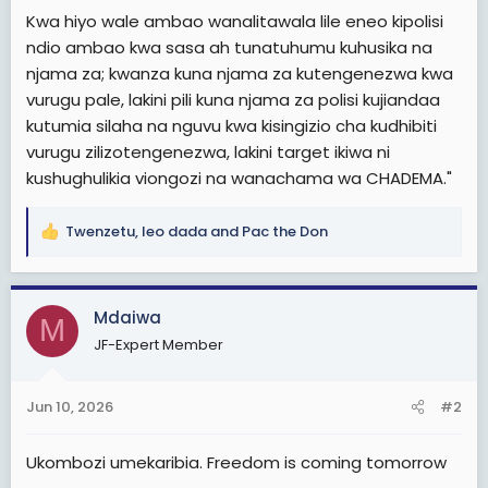
Kwa hiyo wale ambao wanalitawala lile eneo kipolisi
ndio ambao kwa sasa ah tunatuhumu kuhusika na
njama za; kwanza kuna njama za kutengenezwa kwa
vurugu pale, lakini pili kuna njama za polisi kujiandaa
kutumia silaha na nguvu kwa kisingizio cha kudhibiti
vurugu zilizotengenezwa, lakini target ikiwa ni
kushughulikia viongozi na wanachama wa CHADEMA."
Twenzetu
,
leo dada
and
Pac the Don
R
e
a
c
Mdaiwa
M
t
JF-Expert Member
i
o
n
Jun 10, 2026
#2
s
:
Ukombozi umekaribia. Freedom is coming tomorrow