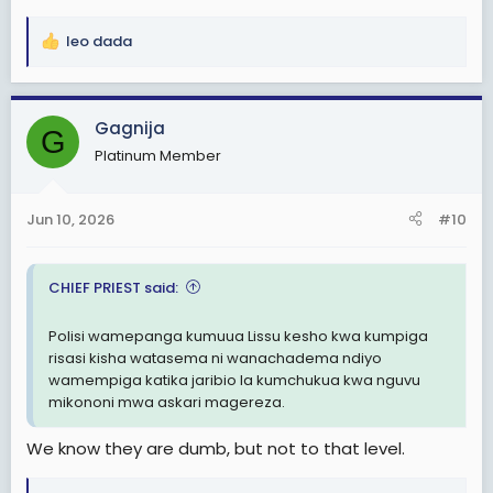
leo dada
R
e
a
c
Gagnija
G
t
Platinum Member
i
o
n
Jun 10, 2026
#10
s
:
CHIEF PRIEST said:
Polisi wamepanga kumuua Lissu kesho kwa kumpiga
risasi kisha watasema ni wanachadema ndiyo
wamempiga katika jaribio la kumchukua kwa nguvu
mikononi mwa askari magereza.
We know they are dumb, but not to that level.