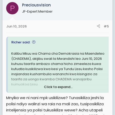
c
Preciousvision
P
t
JF-Expert Member
i
o
n
Jun 10, 2026
#5
s
:
Richer said:
Katibu Mkuu wa Chama cha Demokrasia na Maendeleo
(CHADEMA), akijibu swali la Mwandishi leo Juni 10, 2026
kuhusu taarifa ambazo chama hicho zimeeleza kuwa
kufuatia kusikilizwa kwa kesi ya Tundu Lissu kesho Polisi
inajiandaa kushambulia wananchi kwa kisingizio za
taarifa za uongo kwamba CHADEMA wanajaribu
kumuokoa Lissu
Click to expand...
View attachment 3605075
Mnyika we ni nani mpk usikilizwe? Tunasikiliza jeshi la
polisi ndiyo walinzi wa raia na mali zao, tusiposikiliza
"Umeuliza sasa hizi taarifa za kiintelijensia, huu mpango
intelijensia ya polisi tukusikilize wewe? Acha utapeli
huu ni ni polisi ngazi ipi? Ni je ni Jeshi la Polisi lote? Au ni