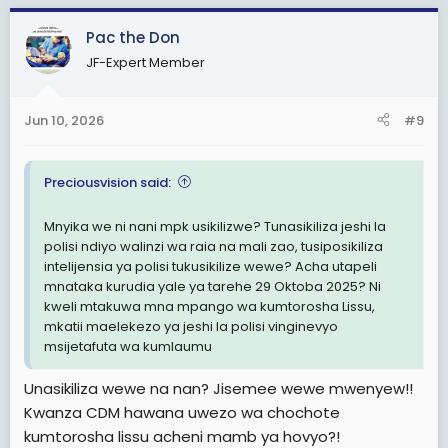
a
c
Pac the Don
t
JF-Expert Member
i
o
n
Jun 10, 2026
#9
s
:
Preciousvision said:
Mnyika we ni nani mpk usikilizwe? Tunasikiliza jeshi la
polisi ndiyo walinzi wa raia na mali zao, tusiposikiliza
intelijensia ya polisi tukusikilize wewe? Acha utapeli
mnataka kurudia yale ya tarehe 29 Oktoba 2025? Ni
kweli mtakuwa mna mpango wa kumtorosha Lissu,
mkatii maelekezo ya jeshi la polisi vinginevyo
msijetafuta wa kumlaumu
Unasikiliza wewe na nan? Jisemee wewe mwenyew!!
Kwanza CDM hawana uwezo wa chochote
kumtorosha lissu acheni mamb ya hovyo?!