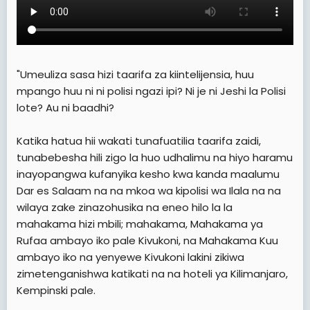
"Umeuliza sasa hizi taarifa za kiintelijensia, huu
mpango huu ni ni polisi ngazi ipi? Ni je ni Jeshi la Polisi
lote? Au ni baadhi?
Katika hatua hii wakati tunafuatilia taarifa zaidi,
tunabebesha hili zigo la huo udhalimu na hiyo haramu
inayopangwa kufanyika kesho kwa kanda maalumu
Dar es Salaam na na mkoa wa kipolisi wa Ilala na na
wilaya zake zinazohusika na eneo hilo la la
mahakama hizi mbili; mahakama, Mahakama ya
Rufaa ambayo iko pale Kivukoni, na Mahakama Kuu
ambayo iko na yenyewe Kivukoni lakini zikiwa
zimetenganishwa katikati na na hoteli ya Kilimanjaro,
Kempinski pale.