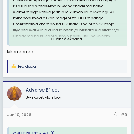
Polisi wamepanga kumuua Lissu kesho kwa kumpiga
risasi kisha watasema ni wanachadema ndiyo
wamempiga katika jaribio la kumchukua kwa nguvu
mikononi mwa askari magereza. Huu mpango
umeratibiwa kitambo na ili kuhalalisha hilo wiki moja
iliyopita walivunja duka la mfanya bishara wa vifaa vya
Chadema na kuvipora, hivyo polisi, TISS na Uvccm
Click to expand...
watavishwa nguo hizo kisha wataanzisha vuru halafu
polisi watafyatua risasi kumlenga Lissu na kumuua.
Mmmmmm
Njama hii imepangwa baada ya kuona hawana
ushahidi wa kutosha kuishawishi mahakama imhukumu
kunyongwa hadi afe, kama kawaida yao wameamua
leo dada
R
kuchukua shortcut .
e
a
c
Adverse Effect
t
JF-Expert Member
i
o
n
Jun 10, 2026
#8
s
:
CHIEF PRIEST said: