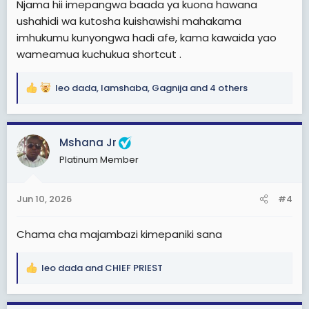
Njama hii imepangwa baada ya kuona hawana
ushahidi wa kutosha kuishawishi mahakama
imhukumu kunyongwa hadi afe, kama kawaida yao
wameamua kuchukua shortcut .
leo dada
,
lamshaba
,
Gagnija
and 4 others
R
e
a
c
Mshana Jr
t
Platinum Member
i
o
n
Jun 10, 2026
#4
s
:
Chama cha majambazi kimepaniki sana
leo dada
and
CHIEF PRIEST
R
e
a