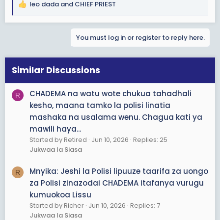
leo dada
and
CHIEF PRIEST
R
e
a
You must log in or register to reply here.
c
t
i
o
Similar Discussions
n
s
CHADEMA na watu wote chukua tahadhali
R
:
kesho, maana tamko la polisi linatia
mashaka na usalama wenu. Chagua kati ya
mawili haya...
Started by Retired
Jun 10, 2026
Replies: 25
Jukwaa la Siasa
Mnyika: Jeshi la Polisi lipuuze taarifa za uongo
R
za Polisi zinazodai CHADEMA itafanya vurugu
kumuokoa Lissu
Started by Richer
Jun 10, 2026
Replies: 7
Jukwaa la Siasa