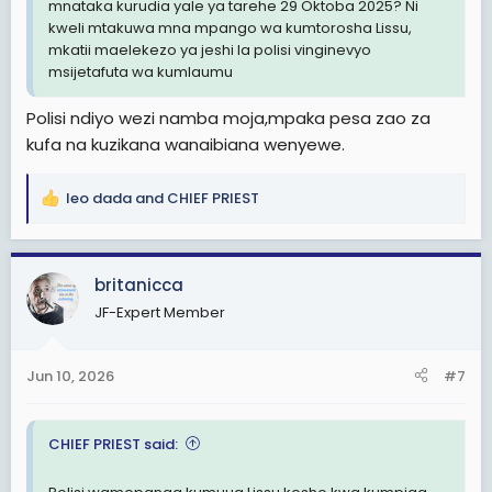
mnataka kurudia yale ya tarehe 29 Oktoba 2025? Ni
kweli mtakuwa mna mpango wa kumtorosha Lissu,
mkatii maelekezo ya jeshi la polisi vinginevyo
msijetafuta wa kumlaumu
Polisi ndiyo wezi namba moja,mpaka pesa zao za
kufa na kuzikana wanaibiana wenyewe.
leo dada
and
CHIEF PRIEST
R
e
a
c
britanicca
t
JF-Expert Member
i
o
n
Jun 10, 2026
#7
s
:
CHIEF PRIEST said: