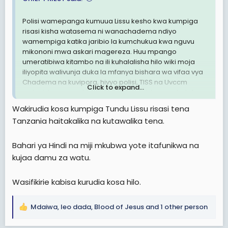
Polisi wamepanga kumuua Lissu kesho kwa kumpiga
risasi kisha watasema ni wanachadema ndiyo
wamempiga katika jaribio la kumchukua kwa nguvu
mikononi mwa askari magereza. Huu mpango
umeratibiwa kitambo na ili kuhalalisha hilo wiki moja
iliyopita walivunja duka la mfanya bishara wa vifaa vya
Chadema na kuvipora, hivyo polisi, TISS na Uvccm
Click to expand...
watavishwa nguo hizo kisha wataanzisha vuru halafu
polisi watafyatua risasi kumlenga Lissu na kumuua.
Wakirudia kosa kumpiga Tundu Lissu risasi tena
Njama hii imepangwa baada ya kuona hawana
Tanzania haitakalika na kutawalika tena.
ushahidi wa kutosha kuishawishi mahakama imhukumu
kunyongwa hadi afe, kama kawaida yao wameamua
kuchukua shortcut .
Bahari ya Hindi na miji mkubwa yote itafunikwa na
kujaa damu za watu.
Wasifikirie kabisa kurudia kosa hilo.
Mdaiwa
,
leo dada
,
Blood of Jesus
and 1 other person
R
e