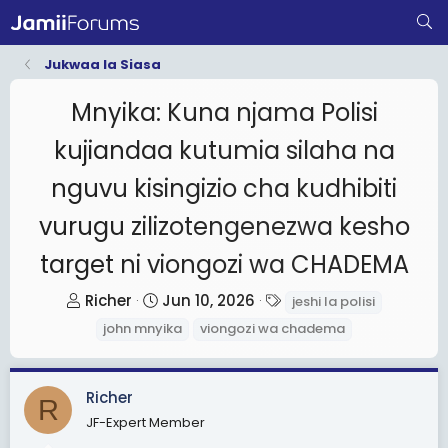
Jukwaa la Siasa
Mnyika: Kuna njama Polisi
kujiandaa kutumia silaha na
nguvu kisingizio cha kudhibiti
vurugu zilizotengenezwa kesho
target ni viongozi wa CHADEMA
T
S
T
Richer
Jun 10, 2026
jeshi la polisi
h
t
a
john mnyika
viongozi wa chadema
r
a
g
e
r
s
a
t
Richer
R
d
d
JF-Expert Member
s
a