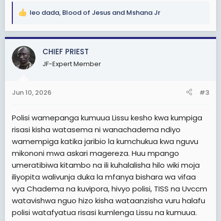
leo dada
,
Blood of Jesus
and
Mshana Jr
R
e
a
c
CHIEF PRIEST
t
JF-Expert Member
i
o
n
Jun 10, 2026
#3
s
:
Polisi wamepanga kumuua Lissu kesho kwa kumpiga
risasi kisha watasema ni wanachadema ndiyo
wamempiga katika jaribio la kumchukua kwa nguvu
mikononi mwa askari magereza. Huu mpango
umeratibiwa kitambo na ili kuhalalisha hilo wiki moja
iliyopita walivunja duka la mfanya bishara wa vifaa
vya Chadema na kuvipora, hivyo polisi, TISS na Uvccm
watavishwa nguo hizo kisha wataanzisha vuru halafu
polisi watafyatua risasi kumlenga Lissu na kumuua.