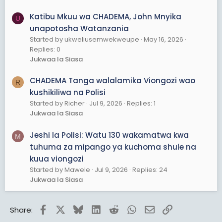
Katibu Mkuu wa CHADEMA, John Mnyika
U
unapotosha Watanzania
Started by ukweliusemwekweupe
May 16, 2026
Replies: 0
Jukwaa la Siasa
CHADEMA Tanga walalamika Viongozi wao
R
kushikiliwa na Polisi
Started by Richer
Jul 9, 2026
Replies: 1
Jukwaa la Siasa
Jeshi la Polisi: Watu 130 wakamatwa kwa
M
tuhuma za mipango ya kuchoma shule na
kuua viongozi
Started by Mawele
Jul 9, 2026
Replies: 24
Jukwaa la Siasa
Facebook
X
Bluesky
LinkedIn
Reddit
WhatsApp
Email
Link
Share: