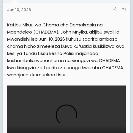
t
t
Jun 10, 2026
#1
a
e
r
Katibu Mkuu wa Chama cha Demokrasia na
t
Maendeleo (CHADEMA), John Mnyika, akijibu swali la
e
Mwandishi leo Juni 10, 2026 kuhusu taarifa ambazo
r
chama hicho zimeeleza kuwa kufuatia kusikilizwa kwa
kesi ya Tundu Lissu kesho Polisi inajiandaa
kushambulia wanachama na viongozi wa CHADEMA
kwa kisingizio za taarifa za uongo kwamba CHADEMA
wanajaribu kumuokoa Lissu