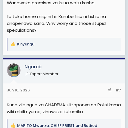
Wanaweka premises za kuua watu kesho.
Ila take home msg ni hii: Kumbe Lisu ni tishio na
anapendwa sana. Why worry and those stupid
speculations?
Kinyungu
R
e
a
c
Ngarob
t
JF-Expert Member
i
o
n
Jun 10, 2026
#7
s
:
Kuna zile nguo za CHADEMA zilizoporwa na Polisi kama
wiki mbili nyuma, zinaweza kutumika
MAPITO Mwanza
,
CHIEF PRIEST
and
Retired