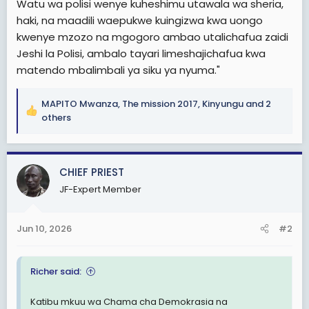
Watu wa polisi wenye kuheshimu utawala wa sheria,
haki, na maadili waepukwe kuingizwa kwa uongo
kwenye mzozo na mgogoro ambao utalichafua zaidi
Jeshi la Polisi, ambalo tayari limeshajichafua kwa
matendo mbalimbali ya siku ya nyuma."
MAPITO Mwanza
,
The mission 2017
,
Kinyungu
and 2
R
others
e
a
c
CHIEF PRIEST
t
i
JF-Expert Member
o
n
s
Jun 10, 2026
#2
:
Richer said:
Katibu mkuu wa Chama cha Demokrasia na