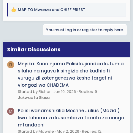
MAPITO Mwanza
and
CHIEF PRIEST
R
e
a
You must log in or register to reply here.
c
t
i
o
Similar Discussions
n
s
Mnyika: Kuna njama Polisi kujiandaa kutumia
R
:
silaha na nguvu kisingizio cha kudhibiti
vurugu zilizotengenezwa kesho target ni
viongozi wa CHADEMA
Started by Richer
Jun 10, 2026
Replies: 9
Jukwaa la Siasa
Polisi wanamshikilia Mocrine Julius (Mazidi)
M
kwa tuhuma za kusambaza taarifa za uongo
mtandaoni
Started by Mawele
May 2, 2026
Replies: 12