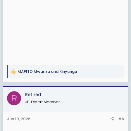
MAPITO Mwanza
and
Kinyungu
R
e
a
c
Retired
R
t
JF-Expert Member
i
o
n
Jun 10, 2026
#6
s
: