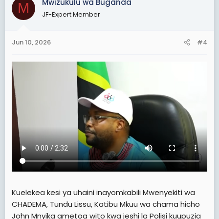
Mwizukulu wa Buganda
M
t
JF-Expert Member
i
o
n
Jun 10, 2026
#4
s
:
Kuelekea kesi ya uhaini inayomkabili Mwenyekiti wa
CHADEMA, Tundu Lissu, Katibu Mkuu wa chama hicho
John Mnyika ametoa wito kwa jeshi la Polisi kuupuzia