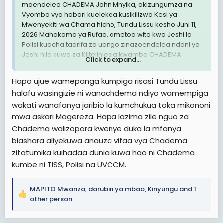
maendeleo CHADEMA John Mnyika, akizungumza na
Vyombo vya habari kuelekea kusikilizwa Kesi ya
Mwenyekiti wa Chama hicho, Tundu Lissu kesho Juni 11,
2026 Mahakama ya Rufaa, ametoa wito kwa Jeshi la
Polisi kuacha taarifa za uongo zinazoendelea ndani ya
Jeshi hilo kuwa za Kiitelinjesia kwamba CHADEMA
Click to expand...
inataka kumuokoa Tundu Lissu mikononi mwa Polisi na
Magereza
Hapo ujue wamepanga kumpiga risasi Tundu Lissu
halafu wasingizie ni wanachdema ndiyo wamempiga
Mnyika amerejea tukio la Jeshi la Polisi kupiga watu
wakati wanafanya jaribio la kumchukua toka mikononi
mahakama ya Kisutu wakati kesi ya Lissu inakwenda
kwenye hatua ya komito mwezi Aprili mwaka 2025
mwa askari Magereza. Hapa lazima zile nguo za
Chadema walizopora kwenye duka la mfanya
View attachment 3605058
biashara aliyekuwa anauza vifaa vya Chadema
zitatumika kuihadaa dunia kuwa hao ni Chadema
"Mambo mawili kwa Jeshi la Polisi. La kwanza: wapuuzie
kumbe ni TISS, Polisi na UVCCM.
taarifa za uongo za ndani ya Jeshi la Polisi lenyewe
zinazodaiwa kuwa za kiintelijensia kwamba watu wa
CHADEMA, maanake kuna habari hizo wamelishana
MAPITO Mwanza
,
darubin ya mbao
,
Kinyungu
and 1
uongo huko ndani, kwamba CHADEMA inataka kufanya
R
other person
vurugu ya kumnyakua walichokiita kumwokoa Tundu
e
Lissu kutoka kwenye mikono ya magereza na mikono
a