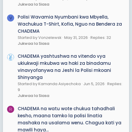
Jukwaa la Siasa
Polisi Wavamia Nyumbani kwa Mbyella,
V
Wachukua T-Shirt, Kofia, Nguo na Bendera za
CHADEMA
Started by Vonzelewsk
May 31, 2026
Replies: 32
Jukwaa la Siasa
CHADEMA yashtushwa na vitendo vya
ukiukwaji mkubwa wa haki za binadamu
vinavyofanywa na Jeshi la Polisi mkoani
Shinyanga
Started by Kamanda Asiyechoka
Jun 5, 2026
Replies:
9
Jukwaa la Siasa
CHADEMA na watu wote chukua tahadhali
R
kesho, maana tamko la polisi linatia
mashaka na usalama wenu. Chagua kati ya
mawili haya...