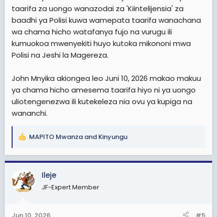
taarifa za uongo wanazodai za 'Kiintelijensia' za
baadhi ya Polisi kuwa wamepata taarifa wanachana
wa chama hicho watafanya fujo na vurugu ili
kumuokoa mwenyekiti huyo kutoka mikononi mwa
Polisi na Jeshi la Magereza.
John Mnyika akiongea leo Juni 10, 2026 makao makuu
ya chama hicho amesema taarifa hiyo ni ya uongo
uliotengenezwa ili kutekeleza nia ovu ya kupiga na
wananchi.
MAPITO Mwanza
and
Kinyungu
R
e
a
c
Ileje
t
JF-Expert Member
i
o
n
Jun 10, 2026
#5