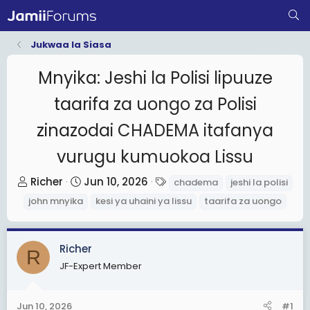
Jukwaa la Siasa
Mnyika: Jeshi la Polisi lipuuze
taarifa za uongo za Polisi
zinazodai CHADEMA itafanya
vurugu kumuokoa Lissu
T
S
T
Richer
Jun 10, 2026
chadema
jeshi la polisi
h
t
a
john mnyika
kesi ya uhaini ya lissu
taarifa za uongo
r
a
g
e
r
s
a
t
Richer
R
d
d
JF-Expert Member
s
a
t
t
Jun 10, 2026
#1