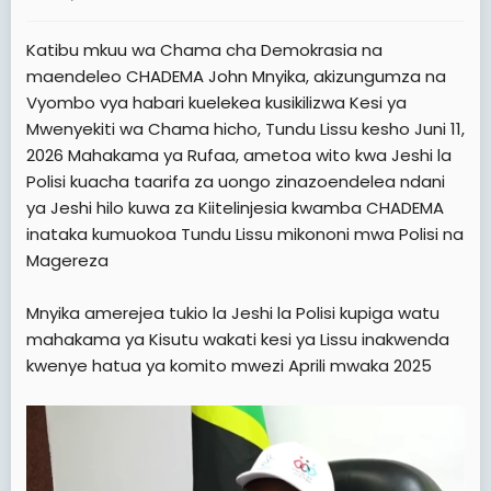
a
e
r
Katibu mkuu wa Chama cha Demokrasia na
t
maendeleo CHADEMA John Mnyika, akizungumza na
e
Vyombo vya habari kuelekea kusikilizwa Kesi ya
r
Mwenyekiti wa Chama hicho, Tundu Lissu kesho Juni 11,
2026 Mahakama ya Rufaa, ametoa wito kwa Jeshi la
Polisi kuacha taarifa za uongo zinazoendelea ndani
ya Jeshi hilo kuwa za Kiitelinjesia kwamba CHADEMA
inataka kumuokoa Tundu Lissu mikononi mwa Polisi na
Magereza
Mnyika amerejea tukio la Jeshi la Polisi kupiga watu
mahakama ya Kisutu wakati kesi ya Lissu inakwenda
kwenye hatua ya komito mwezi Aprili mwaka 2025