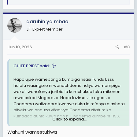
R
e
a
c
darubin ya mbao
t
JF-Expert Member
i
o
n
Jun 10, 2026
#8
s
:
CHIEF PRIEST said:
Hapo ujue wamepanga kumpiga risasi Tundu Lissu
halafu wasingizie ni wanachdema ndiyo wamempiga
wakati wanafanya jaribio la kumchukua toka mikononi
mwa askari Magereza. Hapa lazima zile nguo za
Chadema walizopora kwenye duka la mfanya biashara
aliyekuwa anauza vifaa vya Chadema zitatumika
kuihadaa dunia kuwa hao ni Chadema kumbe ni TISS,
Click to expand...
Polisi na UVCCM.
Wahuni wamestukiwa