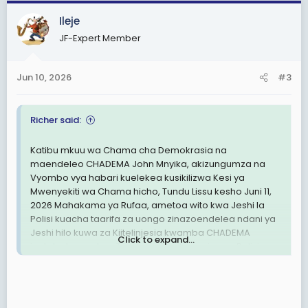
ya polisi. Uongo mtupu.
c
Ileje
t
Uongo ambao umetengenezwa ili kutekeleza nia ovu
i
JF-Expert Member
ya kupiga raia na kupiga wananchi na kufanya vurugu.
o
Watu wa polisi wenye kuheshimu utawala wa sheria,
n
haki, na maadili waepukwe kuingizwa kwa uongo
s
Jun 10, 2026
#3
kwenye mzozo na mgogoro ambao utalichafua zaidi
:
Jeshi la Polisi, ambalo tayari limeshajichafua kwa
matendo mbalimbali ya siku ya nyuma."
Richer said:
Katibu mkuu wa Chama cha Demokrasia na
maendeleo CHADEMA John Mnyika, akizungumza na
Vyombo vya habari kuelekea kusikilizwa Kesi ya
Mwenyekiti wa Chama hicho, Tundu Lissu kesho Juni 11,
2026 Mahakama ya Rufaa, ametoa wito kwa Jeshi la
Polisi kuacha taarifa za uongo zinazoendelea ndani ya
Jeshi hilo kuwa za Kiitelinjesia kwamba CHADEMA
Click to expand...
inataka kumuokoa Tundu Lissu mikononi mwa Polisi na
Magereza
Mnyika amerejea tukio la Jeshi la Polisi kupiga watu
mahakama ya Kisutu wakati kesi ya Lissu inakwenda