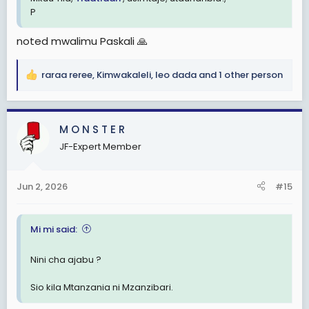
P
noted mwalimu Paskali 🙏
raraa reree
,
Kimwakaleli
,
leo dada
and 1 other person
R
e
a
c
M O N S T E R
t
JF-Expert Member
i
o
n
Jun 2, 2026
#15
s
:
Mi mi said:
Nini cha ajabu ?
Sio kila Mtanzania ni Mzanzibari.