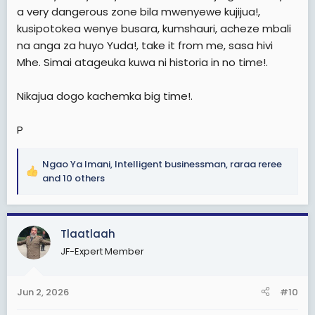
a very dangerous zone bila mwenyewe kujijua!,
kusipotokea wenye busara, kumshauri, acheze mbali
na anga za huyo Yuda!, take it from me, sasa hivi
Mhe. Simai atageuka kuwa ni historia in no time!.
Nikajua dogo kachemka big time!.
P
Ngao Ya Imani
,
Intelligent businessman
,
raraa reree
R
and 10 others
e
a
c
Tlaatlaah
t
i
JF-Expert Member
o
n
s
Jun 2, 2026
#10
: