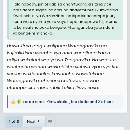
Fala nobody, junior kabisa anamtukana a sitting vice
president bungeni na hakuna anayethubutu kumkaripia.
Kweli nchi ni ya Wazanzibari na kipo kinachompa jeuri,
kuna watu nyuma yake yeye hapo amepewa tu jukumu
la kumvalisha paka kengele. Mitanganyika yote ndani
ya bunge ni michoko.
Hawa kima tangu walipoua Watanganyika na
kujimilikishe vyombo vya dola wanajiona kama
ndiyo wakoloni wapya wa Tanganyika. Na wapuuzi
wachache wanao wavimbisha vichwa vyao vya flat
screen wakiendelea kuwaacha wawatukane
Watanganyika, uhasama kati yetu na wao
utaongezeka mara mbili kuliko ilivyo sasa.
raraa reree
,
Kimwakaleli
,
leo dada
and 2 others
R
e
a
Last
1 of 3
Next
c
t