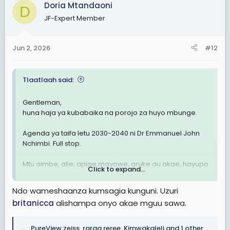
c
Doria Mtandaoni
D
t
JF-Expert Member
i
o
n
Jun 2, 2026
#12
s
:
Tlaatlaah said:
Gentleman,
huna haja ya kubabaika na porojo za huyo mbunge.
Agenda ya taifa letu 2030-2040 ni Dr Emmanuel John
Nchimbi. Full stop.
Mtu aimbe, alie, apige mayowe, aruke au akae, hayupo
Click to expand...
wa kuzuia agenda hiyo ya waTanzania wote 🐒
Ndo wameshaanza kumsagia kunguni. Uzuri
britanicca
alishampa onyo akae mguu sawa.
PureView zeiss
,
raraa reree
,
Kimwakaleli
and 1 other