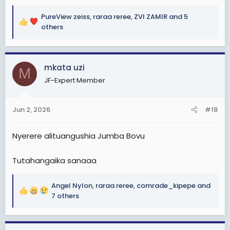
PureView zeiss
,
raraa reree
,
ZVI ZAMIR
and 5
R
others
e
a
c
mkata uzi
t
M
i
JF-Expert Member
o
n
s
Jun 2, 2026
#18
:
Nyerere alituangushia Jumba Bovu
Tutahangaika sanaaa
Angel Nylon
,
raraa reree
,
comrade_kipepe
and
R
7 others
e
a
c