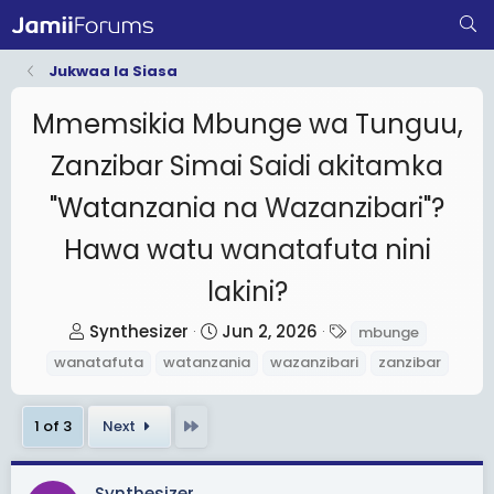
Jukwaa la Siasa
Mmemsikia Mbunge wa Tunguu,
Zanzibar Simai Saidi akitamka
"Watanzania na Wazanzibari"?
Hawa watu wanatafuta nini
lakini?
T
S
T
Synthesizer
Jun 2, 2026
mbunge
h
t
a
wanatafuta
watanzania
wazanzibari
zanzibar
r
a
g
e
r
s
Last
1 of 3
Next
a
t
d
d
s
a
Synthesizer