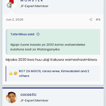
M O N S T E R
i
JF-Expert Member
o
n
s
Jun 2, 2026
#6
:
Tate Mkuu said:
Ngoja tuone baada ya 2030 kama wataendelea
kutafuna kodi za Watanganyika.
Mpaka 2030 kwa huu ulaji itakuwa wameshavimbiwa.
RO7 ZA MGOS
,
raraa reree
,
Kimwakaleli
and 2
R
others
e
a
c
cocastic
t
i
JF-Expert Member
o