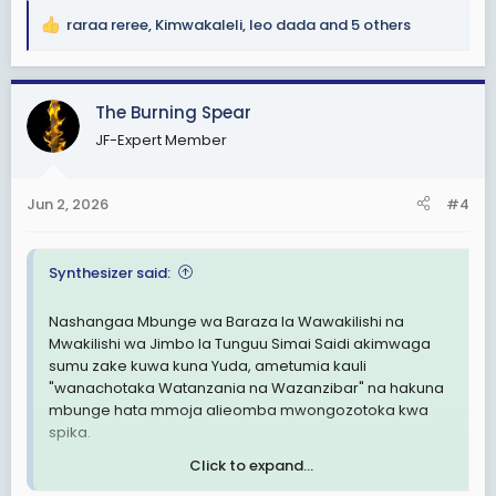
raraa reree
,
Kimwakaleli
,
leo dada
and 5 others
R
e
a
c
The Burning Spear
t
JF-Expert Member
i
o
n
Jun 2, 2026
#4
s
:
Synthesizer said:
Nashangaa Mbunge wa Baraza la Wawakilishi na
Mwakilishi wa Jimbo la Tunguu Simai Saidi akimwaga
sumu zake kuwa kuna Yuda, ametumia kauli
"wanachotaka Watanzania na Wazanzibar" na hakuna
mbunge hata mmoja alieomba mwongozotoka kwa
spika.
Click to expand...
Hivi hawa watu wanatafuta nini lakini? Wee haya,