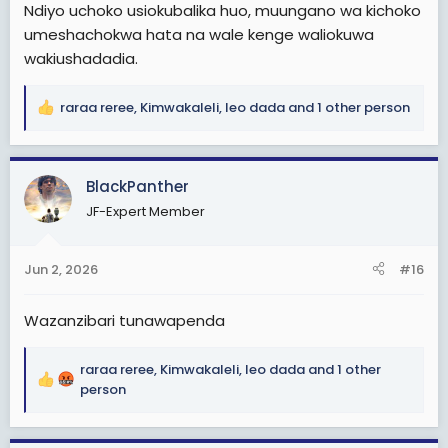
Ndiyo uchoko usiokubalika huo, muungano wa kichoko
umeshachokwa hata na wale kenge waliokuwa
wakiushadadia.
raraa reree
,
Kimwakaleli
,
leo dada
and 1 other person
R
e
a
c
BlackPanther
t
JF-Expert Member
i
o
n
Jun 2, 2026
#16
s
:
Wazanzibari tunawapenda
raraa reree
,
Kimwakaleli
,
leo dada
and 1 other
R
person
e
a
c