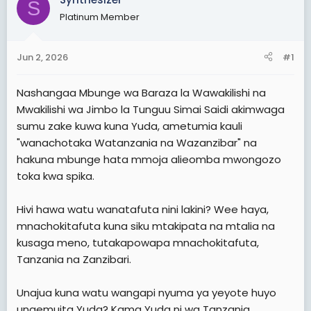
S
t
t
Platinum Member
a
e
r
Jun 2, 2026
#1
t
e
Nashangaa Mbunge wa Baraza la Wawakilishi na
r
Mwakilishi wa Jimbo la Tunguu Simai Saidi akimwaga
sumu zake kuwa kuna Yuda, ametumia kauli
"wanachotaka Watanzania na Wazanzibar" na
hakuna mbunge hata mmoja alieomba mwongozo
toka kwa spika.
Hivi hawa watu wanatafuta nini lakini? Wee haya,
mnachokitafuta kuna siku mtakipata na mtalia na
kusaga meno, tutakapowapa mnachokitafuta,
Tanzania na Zanzibari.
Unajua kuna watu wangapi nyuma ya yeyote huyo
unaemuita Yuda? Kama Yuda ni wa Tanzania,