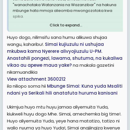
"wanachotaka Watanzania na Wazanzibar" na hakuna
mbunge hata mmoja alieomba mwongozotoka kwa
spika.
Click to expand...
Hivi hawa watu wanatafuta nini lakini? Wee haya,
mnachokitafuta kuna siku mtakipata na mtalia na
Huyo dogo, nilimsifu sana humu alikuwa shujaa
kusaga meno, tutakapowapa mnachokitafuta,
wangu, kaharibu!.
Simai kujiuzulu ni ushujaa
Tanzania na Zanzibari.
mkubwa kama Nyerere alivyojiuzulu U-PM.
Unajua kuna watu wangapi nyuma ya yeyote huyo
Anastahili pongezi, lawama, shutuma, na kukaliwa
unaemuita Yuda? Kama Yuda ni wa Tanzania, inakuhusu
vikao au apewe maua yake?
na makala gazetini
nini wewe Mzanzibari? Aliekutuma kuwasemea
nikamuandikia
Watanzania ni nani? Ukiona shida kuwepo na Yuda
View attachment 3600212
Tanzania rudi kwenu Zanzibar usituletee wendawazimu
ila niliopo soma hii
Mbunge Simai: Kuna yuda Msaliti
Tanzania. Hata Shabibu anataka kuwa raisi wa
Tanzania, sio Zanzibar, kwa hiyo haikuhusu.
ndani ya Serikali hili anatafuta huruma kanisani
Ukimjua huyo mtu huyu jamaa aliyemuita Yuda,
kiukweli huyu dogo Mhe. Simai, amechemka big time!.
Huyo aliyemuita Yuda, yeye hana matatizo, tatizo ni
walio nyuma ya huyo Yuda!, Simai anajiingiza kwenye