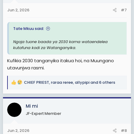
n
s
Jun 2, 2026
#7
:
Tate Mkuu said:
Ngoja tuone baada ya 2030 kama wataendelea
kutafuna kodi za Watanganyika.
Kufikia 2030 tanganyika itakua hoi, na Muungano
utavunjwa rasmi.
CHIEF PRIEST
,
raraa reree
,
allypipi
and 6 others
R
e
a
c
Mi mi
t
JF-Expert Member
i
o
n
Jun 2, 2026
#8
s