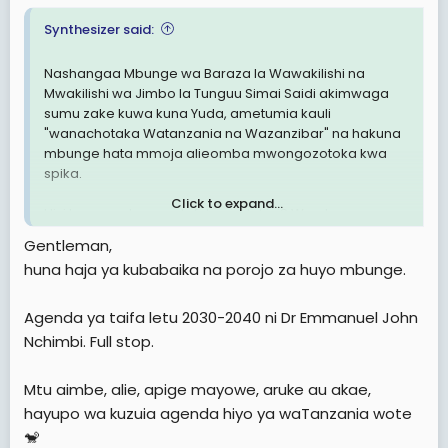
Synthesizer said:
Nashangaa Mbunge wa Baraza la Wawakilishi na
Mwakilishi wa Jimbo la Tunguu Simai Saidi akimwaga
sumu zake kuwa kuna Yuda, ametumia kauli
"wanachotaka Watanzania na Wazanzibar" na hakuna
mbunge hata mmoja alieomba mwongozotoka kwa
spika.
Click to expand...
Hivi hawa watu wanatafuta nini lakini? Wee haya,
mnachokitafuta kuna siku mtakipata na mtalia na
Gentleman,
kusaga meno, tutakapowapa mnachokitafuta,
huna haja ya kubabaika na porojo za huyo mbunge.
Tanzania na Zanzibari.
Unajua kuna watu wangapi nyuma ya yeyote huyo
Agenda ya taifa letu 2030-2040 ni Dr Emmanuel John
unaemuita Yuda? Kama Yuda ni wa Tanzania, inakuhusu
Nchimbi. Full stop.
nini wewe Mzanzibari? Aliekutuma kuwasemea
Watanzania ni nani? Ukiona shida kuwepo na Yuda
Mtu aimbe, alie, apige mayowe, aruke au akae,
Tanzania rudi kwenu Zanzibar usituletee wendawazimu
hayupo wa kuzuia agenda hiyo ya waTanzania wote
Tanzania. Hata Shabibu anataka kuwa raisi wa
Tanzania, sio Zanzibar, kwa hiyo haikuhusu.
🐒