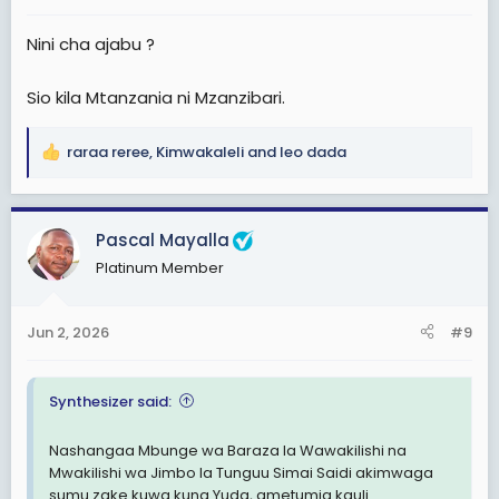
:
Nini cha ajabu ?
Sio kila Mtanzania ni Mzanzibari.
raraa reree
,
Kimwakaleli
and
leo dada
R
e
a
c
Pascal Mayalla
t
Platinum Member
i
o
n
Jun 2, 2026
#9
s
:
Synthesizer said:
Nashangaa Mbunge wa Baraza la Wawakilishi na
Mwakilishi wa Jimbo la Tunguu Simai Saidi akimwaga
sumu zake kuwa kuna Yuda, ametumia kauli