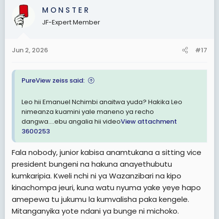
M O N S T E R
t
i
JF-Expert Member
o
n
s
Jun 2, 2026
#17
:
PureView zeiss said:
Leo hii Emanuel Nchimbi anaitwa yuda? Hakika Leo
nimeanza kuamini yale maneno ya recho
dangwa....ebu angalia hii video
View attachment
3600253
Fala nobody, junior kabisa anamtukana a sitting vice
president bungeni na hakuna anayethubutu
kumkaripia. Kweli nchi ni ya Wazanzibari na kipo
kinachompa jeuri, kuna watu nyuma yake yeye hapo
amepewa tu jukumu la kumvalisha paka kengele.
Mitanganyika yote ndani ya bunge ni michoko.