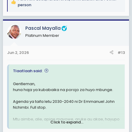
R
person
e
a
c
Pascal Mayalla
t
i
Platinum Member
o
n
s
Jun 2, 2026
#13
:
Tlaatlaah said:
Gentleman,
huna haja ya kubabaika na porojo za huyo mbunge.
Agenda ya taifa letu 2030-2040 ni Dr Emmanuel John
Nchimbi. Full stop.
Mtu aimbe, alie, apige mayowe, aruke au akae, hayupo
Click to expand...
wa kuzuia agenda hiyo ya waTanzania wote 🐒