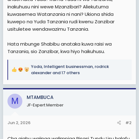
inakuhusu nini wewe Mzanzibari? Aliekutuma
kuwasemea Watanzania ni nani? Ukiona shida
kuwepo na Yuda Tanzania rudi kwenu Zanzibar
usituletee wendawazimu Tanzania.
Hata mbunge Shabibu anataka kuwa raisi wa
Tanzania, sio Zanzibar, kwa hiyo haikuhusu.
Yoda
,
Intelligent businessman
,
rodrick
R
alexander
and 17 others
e
a
c
MTAMBUCA
t
M
i
JF-Expert Member
o
n
s
Jun 2, 2026
#2
:
Cha ajabu wajinga walimpiga Risasi Tundu Lisu halafu