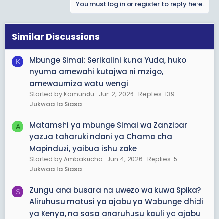
You must log in or register to reply here.
i
o
n
s
Similar Discussions
:
Mbunge Simai: Serikalini kuna Yuda, huko
K
nyuma amewahi kutajwa ni mzigo,
amewaumiza watu wengi
Started by Kamundu
Jun 2, 2026
Replies: 139
Jukwaa la Siasa
Matamshi ya mbunge Simai wa Zanzibar
A
yazua taharuki ndani ya Chama cha
Mapinduzi, yaibua ishu zake
Started by Ambakucha
Jun 4, 2026
Replies: 5
Jukwaa la Siasa
Zungu ana busara na uwezo wa kuwa Spika?
S
Aliruhusu matusi ya ajabu ya Wabunge dhidi
ya Kenya, na sasa anaruhusu kauli ya ajabu