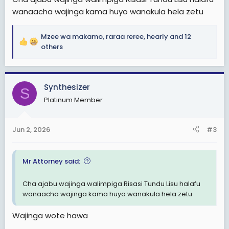
wanaacha wajinga kama huyo wanakula hela zetu
Mzee wa makamo
,
raraa reree
,
hearly
and 12
R
others
e
a
c
Synthesizer
t
S
i
Platinum Member
o
n
s
Jun 2, 2026
#3
:
Mr Attorney said:
Cha ajabu wajinga walimpiga Risasi Tundu Lisu halafu
wanaacha wajinga kama huyo wanakula hela zetu
Wajinga wote hawa