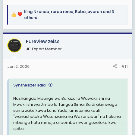
King Nkondo
,
raraa reree
,
Baba jayaron
and 3
R
others
e
a
c
PureView zeiss
t
i
JF-Expert Member
o
n
s
Jun 2, 2026
#11
:
Synthesizer said:
Nashangaa Mbunge wa Baraza la Wawakilishi na
Mwakilishi wa Jimbo la Tunguu Simai Saidi akimwaga
sumu zake kuwa kuna Yuda, ametumia kauli
"wanachotaka Watanzania na Wazanzibar" na hakuna
mbunge hata mmoja alieomba mwongozotoka kwa
spika.