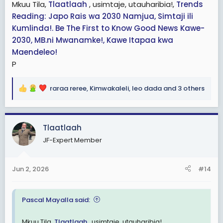
Mkuu Tila,
Tlaatlaah
, usimtaje, utauharibia!,
Trends
Reading: Japo Rais wa 2030 Namjua, Simtaji ili
Kumlinda!. Be The First to Know Good News Kawe-
2030, MB.ni Mwanamke!, Kawe Itapaa kwa
Maendeleo!
P
raraa reree
,
Kimwakaleli
,
leo dada
and 3 others
R
e
a
c
Tlaatlaah
t
JF-Expert Member
i
o
n
Jun 2, 2026
#14
s
:
Pascal Mayalla said:
Mkuu Tila,
Tlaatlaah
, usimtaje, utauharibia!,