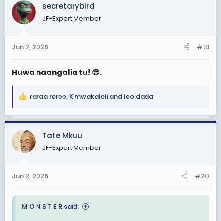
secretarybird
t
i
JF-Expert Member
o
n
s
Jun 2, 2026
#19
:
Huwa naangalia tu! 😎.
raraa reree
,
Kimwakaleli
and
leo dada
R
e
a
c
Tate Mkuu
t
JF-Expert Member
i
o
n
Jun 2, 2026
#20
s
:
M O N S T E R said: