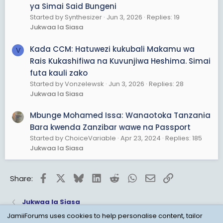
ya Simai Said Bungeni
Started by Synthesizer
Jun 3, 2026
Replies: 19
Jukwaa la Siasa
Kada CCM: Hatuwezi kukubali Makamu wa
V
Rais Kukashifiwa na Kuvunjiwa Heshima. Simai
futa kauli zako
Started by Vonzelewsk
Jun 3, 2026
Replies: 28
Jukwaa la Siasa
Mbunge Mohamed Issa: Wanaotoka Tanzania
Bara kwenda Zanzibar wawe na Passport
Started by ChoiceVariable
Apr 23, 2024
Replies: 185
Jukwaa la Siasa
Facebook
X
Bluesky
LinkedIn
Reddit
WhatsApp
Email
Link
Share:
Jukwaa la Siasa
JamiiForums uses cookies to help personalise content, tailor