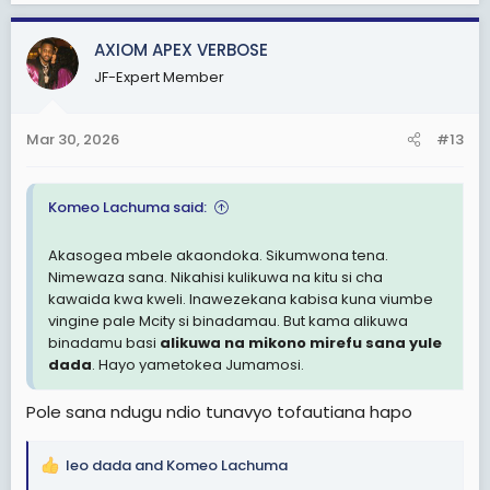
a
c
AXIOM APEX VERBOSE
t
JF-Expert Member
i
o
n
Mar 30, 2026
#13
s
:
Komeo Lachuma said:
Akasogea mbele akaondoka. Sikumwona tena.
Nimewaza sana. Nikahisi kulikuwa na kitu si cha
kawaida kwa kweli. Inawezekana kabisa kuna viumbe
vingine pale Mcity si binadamau. But kama alikuwa
binadamu basi
alikuwa na mikono mirefu sana yule
dada
. Hayo yametokea Jumamosi.
Pole sana ndugu ndio tunavyo tofautiana hapo
leo dada
and
Komeo Lachuma
R