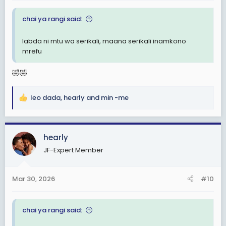
:
alipokuwepo yule dada. Tena akiwa kwenye salon car.
chai ya rangi said:
Akasogea mbele akaondoka. Sikumwona tena.
Nimewaza sana. Nikahisi kulikuwa na kitu si cha
labda ni mtu wa serikali, maana serikali inamkono
kawaida kwa kweli. Inawezekana kabisa kuna viumbe
mrefu
vingine pale Mcity si binadamau. But kama alikuwa
binadamu basi alikuwa na mikono mirefu sana yule
🤣🤣
dada. Hayo yametokea Jumamosi.
leo dada
,
hearly
and
min -me
R
e
a
c
hearly
t
JF-Expert Member
i
o
n
Mar 30, 2026
#10
s
:
chai ya rangi said: