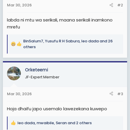
n
Mar 30, 2026
#2
s
:
labda ni mtu wa serikali, maana serikali inamkono
mrefu
BinSalum7
,
Yusufu R H Sabura
,
leo dada
and 26
R
others
e
a
c
Orketeemi
t
i
JF-Expert Member
o
n
s
Mar 30, 2026
#3
:
Hoja dhaifu japo usemalo lawezekana kuwepo
leo dada
,
mwaibile
,
Seran
and 2 others
R