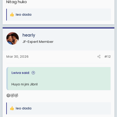
Nitag huko
leo dada
R
e
a
c
hearly
t
JF-Expert Member
i
o
n
Mar 30, 2026
#12
s
:
Lwiva said:
Huyo ni jini Jibril
😄🤣🤣
leo dada
R
e