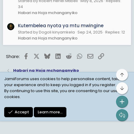
Started by Robert Heriel Mtibeli
May 8, 2026
Replies:
34
Habari na Hoja mchanganyiko
Kutembelea nyota ya mtu mwingine
Started by Dogoli kinyamkela
Sep 24, 2025
Replies: 12
Habari na Hoja mchanganyiko
Facebook
X
Bluesky
LinkedIn
Reddit
WhatsApp
Email
Link
Share:
Habari na Hoja mchanganyiko
Top
JamiiForums uses cookies to help personalise content, tailor
your experience and to keep you logged in if you register.
Bot
Child Protection Policy
Personal Data Protection
By continuing to use this site, you are consenting to our use of
cookies.
Contact us
Terms
Privacy Policy
Help
Accept
Learn more…