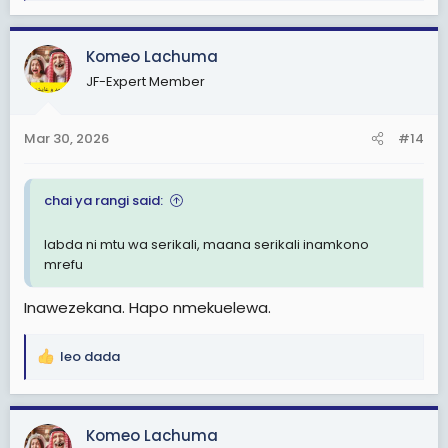
e
a
c
Komeo Lachuma
t
JF-Expert Member
i
o
n
Mar 30, 2026
#14
s
:
chai ya rangi said:
labda ni mtu wa serikali, maana serikali inamkono
mrefu
Inawezekana. Hapo nmekuelewa.
leo dada
R
e
a
c
Komeo Lachuma
t