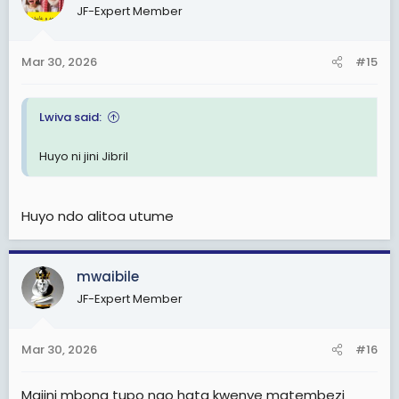
JF-Expert Member
i
o
n
Mar 30, 2026
#15
s
:
Lwiva said:
Huyo ni jini Jibril
Huyo ndo alitoa utume
mwaibile
JF-Expert Member
Mar 30, 2026
#16
Majini mbona tupo nao hata kwenye matembezi