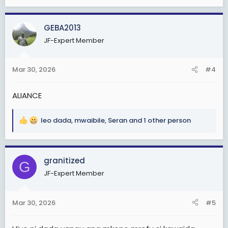
e
a
c
GEBA2013
t
JF-Expert Member
i
o
n
Mar 30, 2026
#4
s
:
ALIANCE
leo dada
,
mwaibile
,
Seran
and 1 other person
R
e
a
c
granitized
G
t
JF-Expert Member
i
o
n
Mar 30, 2026
#5
s
: