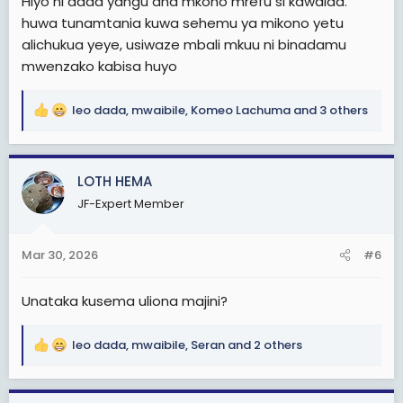
Hiyo ni dada yangu ana mkono mrefu si kawaida.
huwa tunamtania kuwa sehemu ya mikono yetu
alichukua yeye, usiwaze mbali mkuu ni binadamu
mwenzako kabisa huyo
leo dada
,
mwaibile
,
Komeo Lachuma
and 3 others
R
e
a
c
LOTH HEMA
t
JF-Expert Member
i
o
n
Mar 30, 2026
#6
s
:
Unataka kusema uliona majini?
leo dada
,
mwaibile
,
Seran
and 2 others
R
e
a