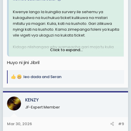
Kwenye lango la kuingilia survery ile sehemu ya
kukaguliwa na kuchukua ticket kulikuwa na mistari
mitatu ya magari. Kulia, kati na kushoto. Gari zilikuwa
nyingi kati na kushoto. Kama zimepanga foleni ya kupita
vile vigeti vya ukaguzi na kukata ticket.
Kidogo nlishangaa why wameacha gari moja tu kulia
Click to expand...
wakajazana kati na kushoto. Nikaenda kulia. Yule jamaa
anayekagua na kioo. Nikamwona anaruhusu gari
Huyo ni jini Jibril
saloon iliyokuwa mbele yangu kulia. Ilienda mbele
kidogo ikatoa mkono kumpa pesa kama sikosei.
Jamaa akakunja bila kutizama akaruhusu.
leo dada
and
Seran
R
e
Ile gari ilikuwa mbele na imesogea sana kushoto kiasi
a
ile sehemu ya kubonyeza ilikuwa mbali na pia kumbuka
c
KENZY
ni salon car.
t
JF-Expert Member
i
Ukatoka mkono mrefu kwenda bonyeza ile sehemu itoe
o
ticket na kuchukua ticket. Ule mkono ulikuwa mrefu sana
n
kwa kweli. Kiasi nlipoenda mimi kufanya the same
Mar 30, 2026
#9
s
nliona kuwa kawaida mtu asingefikisha pale