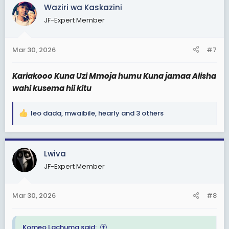
c
Waziri wa Kaskazini
t
JF-Expert Member
i
o
n
Mar 30, 2026
#7
s
:
Kariakooo Kuna Uzi Mmoja humu Kuna jamaa Alisha
wahi kusema hii kitu
leo dada
,
mwaibile
,
hearly
and 3 others
R
e
a
c
Lwiva
t
JF-Expert Member
i
o
n
Mar 30, 2026
#8
s
:
Komeo Lachuma said: