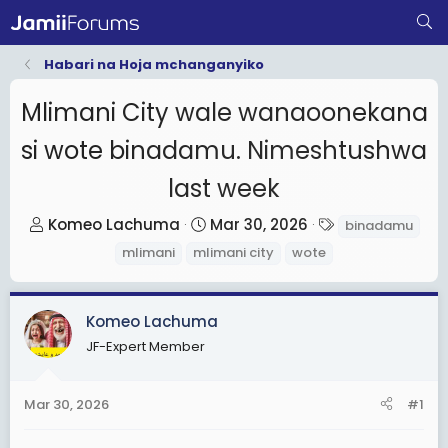
Habari na Hoja mchanganyiko
Mlimani City wale wanaoonekana
si wote binadamu. Nimeshtushwa
last week
T
S
T
Komeo Lachuma
Mar 30, 2026
binadamu
h
t
a
mlimani
mlimani city
wote
r
a
g
e
r
s
a
t
Komeo Lachuma
d
d
JF-Expert Member
s
a
t
t
Mar 30, 2026
#1
a
e
r