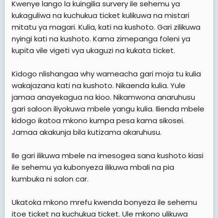
Kwenye lango la kuingilia survery ile sehemu ya
t
kukaguliwa na kuchukua ticket kulikuwa na mistari
e
mitatu ya magari. Kulia, kati na kushoto. Gari zilikuwa
r
nyingi kati na kushoto. Kama zimepanga foleni ya
kupita vile vigeti vya ukaguzi na kukata ticket.
Kidogo nlishangaa why wameacha gari moja tu kulia
wakajazana kati na kushoto. Nikaenda kulia. Yule
jamaa anayekagua na kioo. Nikamwona anaruhusu
gari saloon iliyokuwa mbele yangu kulia. Ilienda mbele
kidogo ikatoa mkono kumpa pesa kama sikosei.
Jamaa akakunja bila kutizama akaruhusu.
Ile gari ilikuwa mbele na imesogea sana kushoto kiasi
ile sehemu ya kubonyeza ilikuwa mbali na pia
kumbuka ni salon car.
Ukatoka mkono mrefu kwenda bonyeza ile sehemu
itoe ticket na kuchukua ticket. Ule mkono ulikuwa