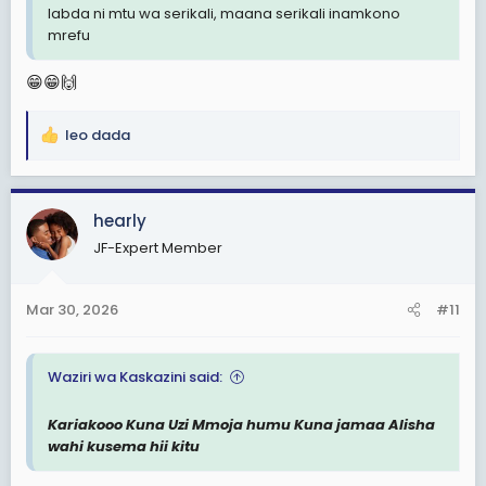
labda ni mtu wa serikali, maana serikali inamkono
mrefu
😁😁🙌
leo dada
R
e
a
c
hearly
t
JF-Expert Member
i
o
n
Mar 30, 2026
#11
s
:
Waziri wa Kaskazini said:
Kariakooo Kuna Uzi Mmoja humu Kuna jamaa Alisha
wahi kusema hii kitu