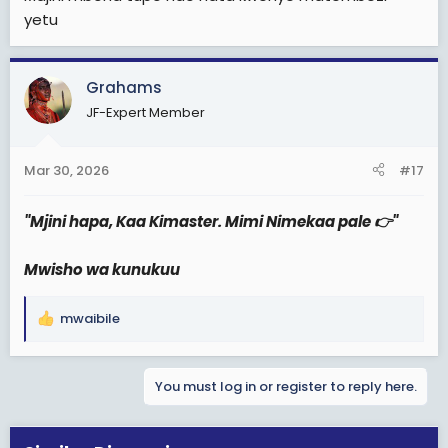
yetu
Grahams
JF-Expert Member
Mar 30, 2026
#17
"Mjini hapa, Kaa Kimaster. Mimi
Nimekaa pale 👉"
Mwisho wa kunukuu
mwaibile
R
e
a
You must log in or register to reply here.
c
t
i
o