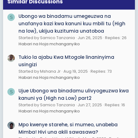
Similar Discussions
n
s
Ubongo wa binadamu umegeuzwa na
S
:
unafanya kazi kwa kanuni kuu mbili tu (High
na low), ukijua kuzitumia unatoboa
Started by Samico Tanzania
Jun 26, 2025
Replies: 26
Habari na Hoja mchanganyiko
Tukio la ajabu Kwa Mtogole linaninyima
usingizi
Started by Mshana Jr
Aug 19, 2025
Replies: 73
Habari na Hoja mchanganyiko
Ujue Ubongo wa binadamu ulivyogeuzwa kwa
S
kanuni ya (High na Low) part2
Started by Samico Tanzania
Jun 27, 2025
Replies: 16
Habari na Hoja mchanganyiko
Mpo kwenye starehe, si mumeo, unabeba
Mimba! Hivi una akili sawasawa?