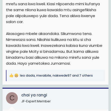
mrefu sana kwa kweli. Kiasi nlipoenda mimi kufanya
the same nliona kuwa kawaida mtu asingefikisha
pale alipokuwepo yule dada. Tena akiwa kwenye
salon car.
Akasogea mbele akaondoka. Sikumwona tena.
Nimewaza sana. Nikahisi kulikuwa na kitu si cha
kawaida kwa kweli. Inawezekana kabisa kuna viumbe
vingine pale Mcity si binadamau. But kama alikuwa
binadamu basi alikuwa na mikono mirefu sana yule
dada. Hayo yametokea Jumamosi.
leo dada
,
mwaibile
,
nakwede97
and 7 others
R
e
a
c
chai ya rangi
C
t
JF-Expert Member
i
o