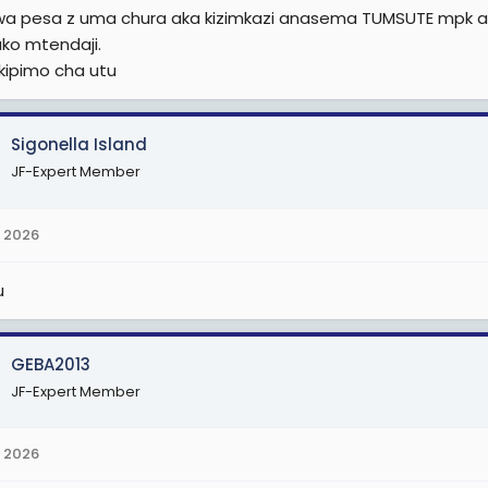
 wa pesa z uma chura aka kizimkazi anasema TUMSUTE mpk a
ako mtendaji.
 kipimo cha utu
Sigonella Island
JF-Expert Member
 2026
u
GEBA2013
JF-Expert Member
 2026