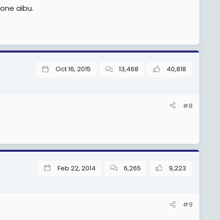
one aibu.
Oct 16, 2015
13,468
40,818
#8
Feb 22, 2014
6,265
9,223
#9