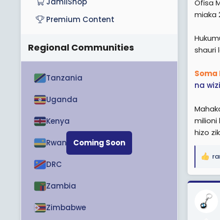
JamiiShop
Ofisa 
miaka 2
Premium Content
Hukumu
Regional Communities
shauri
Soma 
Tanzania
na wiz
Uganda
Mahaka
milioni
Kenya
hizo zi
Rwanda
Coming Soon
ra
R
DRC
e
a
Zambia
c
t
Zimbabwe
i
o