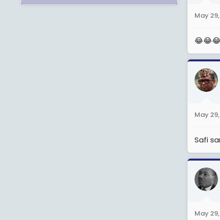
n
May 29,
s
:
😂😂
May 29,
Safi s
May 29,