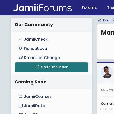
Forums
Tre
Forum
Our Community
Many
JamiiCheck
FichuaUovu
Stories of Change
Start Discussion
Coming Soon
May 29,
JamiiCourses
Kama i
JamiiData
====