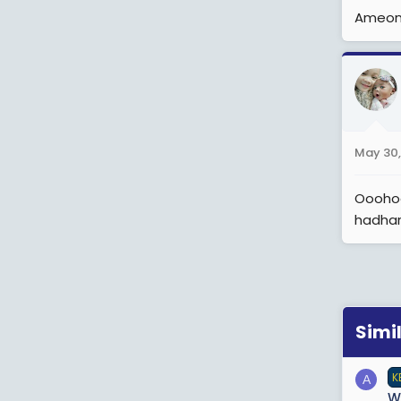
Ameone
May 30,
Ooohoo
hadhar
Simi
K
A
W