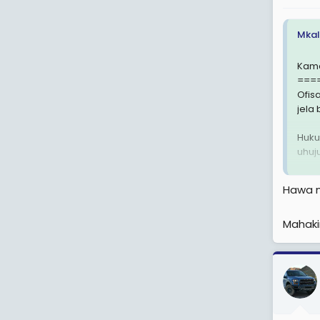
Mkal
Kama
===
Ofis
jela 
Huku
uhuj
Som
Hawa m
Maha
Mahaki
kutok