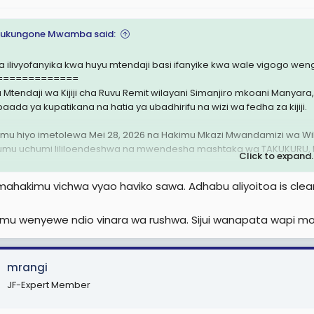
ukungone Mwamba said:
 ilivyofanyika kwa huyu mtendaji basi ifanyike kwa wale vigogo we
=============
a Mtendaji wa Kijiji cha Ruvu Remit wilayani Simanjiro mkoani Manya
baada ya kupatikana na hatia ya ubadhirifu na wizi wa fedha za kijiji.
mu hiyo imetolewa Mei 28, 2026 na Hakimu Mkazi Mwandamizi wa Wil
umu uchumi lililoendeshwa na mwendesha mashtaka wa TAKUKURU, F
Click to expand..
a Pia:
Aliyekuwa Mtendaji wa Kijiji cha Ruvu Remiti - Manyara afi
ahakimu vichwa vyao haviko sawa. Adhabu aliyoitoa is clear
kama imeeleza kuwa Mollel alipatikana na hatia ya makosa mawili ya 
mu wenyewe ndio vinara wa rushwa. Sijui wanapata wapi mora
a akaunti ya kijiji mwaka 2022, ambapo Sh3.3 milioni zilidaiwa kutumik
mrangi
JF-Expert Member