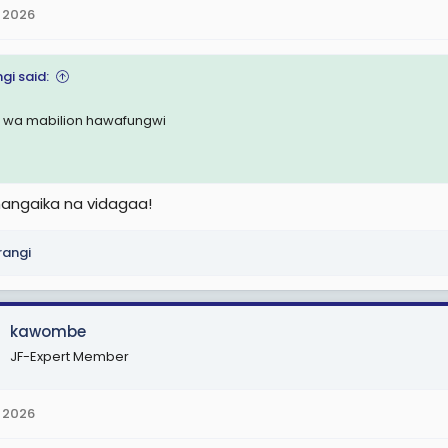
 2026
gi said:
 wa mabilion hawafungwi
ngaika na vidagaa!
angi
kawombe
JF-Expert Member
 2026