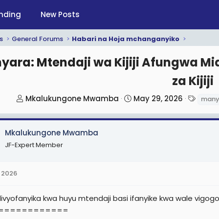
nding
New Posts
s
General Forums
Habari na Hoja mchanganyiko
ara: Mtendaji wa Kijiji Afungwa Mia
za Kijiji
T
S
T
Mkalukungone Mwamba
May 29, 2026
many
h
t
a
r
a
g
Mkalukungone Mwamba
e
r
s
a
t
JF-Expert Member
d
d
s
a
 2026
t
t
a
e
livyofanyika kwa huyu mtendaji basi ifanyike kwa wale vig
r
============
t