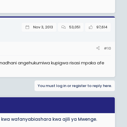
Nov 3, 2013
53,051
97,614
#10
ja nadhani angehukumiwa kupigwa risasi mpaka afe
You must log in or register to reply here.
 kwa wafanyabiashara kwa ajili ya Mwenge.