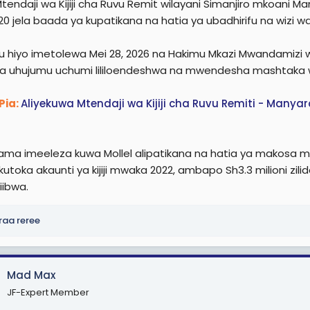
Mtendaji wa Kijiji cha Ruvu Remit wilayani Simanjiro mkoani 
e
0 jela baada ya kupatikana na hatia ya ubadhirifu na wizi wa f
r
 hiyo imetolewa Mei 28, 2026 na Hakimu Mkazi Mwandamizi w
 la uhujumu uchumi lililoendeshwa na mwendesha mashtaka 
Pia:
Aliyekuwa Mtendaji wa Kijiji cha Ruvu Remiti - Ma
i
ma imeeleza kuwa Mollel alipatikana na hatia ya makosa mawi
 kutoka akaunti ya kijiji mwaka 2022, ambapo Sh3.3 milioni zili
kiibwa.
raa reree
Mad Max
JF-Expert Member