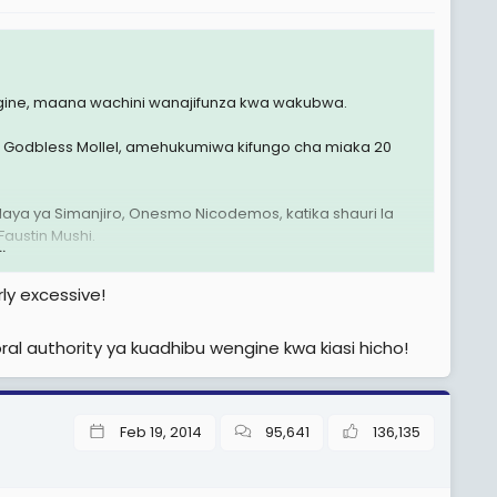
ngine, maana wachini wanajifunza kwa wakubwa.
ra, Godbless Mollel, amehukumiwa kifungo cha miaka 20
aya ya Simanjiro, Onesmo Nicodemos, katika shauri la
austin Mushi.
.
kishwa Mahakamani kwa makosa ya rushwa na wizi
ly excessive!
ufujaji na ubadhirifu baada ya kutoa Sh4.3 milioni
l authority ya kuadhibu wengine kwa kiasi hicho!
a kwenye shughuli za kijiji huku fedha hizo zikiibwa.
Feb 19, 2014
95,641
136,135