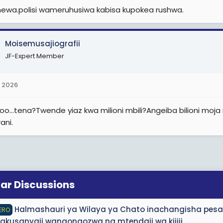
wa.polisi wameruhusiwa kabisa kupokea rushwa.
Moisemusajiografii
JF-Expert Member
 2026
o...tena?Twende yiaz kwa milioni mbili?Angeiba bilioni mo
ani.
lar Discussions
Halmashauri ya Wilaya ya Chato inachangisha pesa
ERO
akusanyaji wanaongozwa na mtendaji wa kijiji