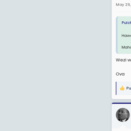
May 29,
Pulc
Hawa
Maha
Wezi w
Ova
Pu
R
e
a
c
t
i
o