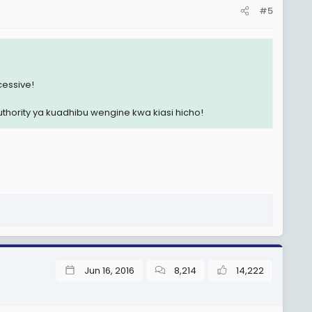
#5
cessive!
hority ya kuadhibu wengine kwa kiasi hicho!
Jun 16, 2016
8,214
14,222