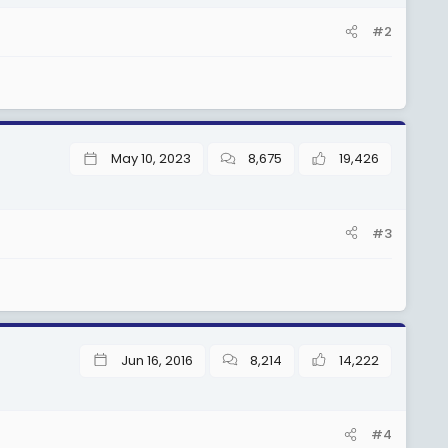
#2
May 10, 2023
8,675
19,426
#3
Jun 16, 2016
8,214
14,222
#4