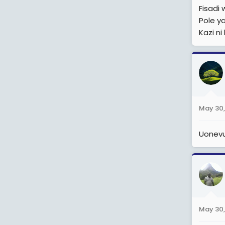
Fisadi
Pole y
Kazi ni
May 30,
Uonev
May 30,