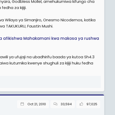
Manyara, Godbless Mollel, amehukumiwa kifungo cha
edha za kijiji.
a Wilaya ya Simanjiro, Onesmo Nicodemos, katika
wa TAKUKURU, Faustin Mushi.
nyara afikishwa Mahakamani kwa makosa ya rushwa
li ya ufujaji na ubadhirifu baada ya kutoa Sh4.3
daiwa kutumika kwenye shughuli za kijiji huku fedha
Oct 21, 2010
33,594
97,025