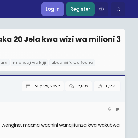
Log in
Register
ka 20 Jela kwa wizi wa milioni 3
ara
mtendaji wa kijiji
ubadhirifu wa fedha
Aug 29, 2022
2,833
6,255
#1
ogo wengine, maana wachini wanajifunza kwa wakubwa.