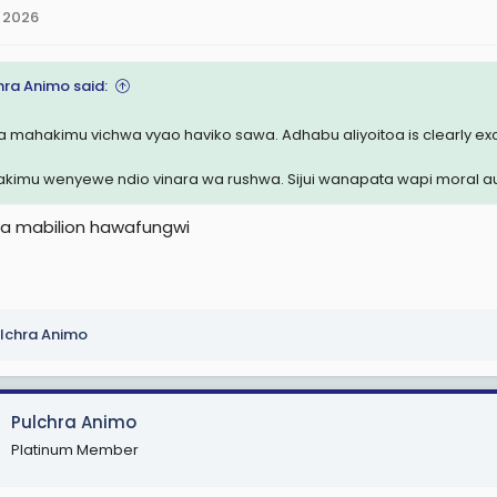
 2026
hra Animo said:
 mahakimu vichwa vyao haviko sawa. Adhabu aliyoitoa is clearly ex
kimu wenyewe ndio vinara wa rushwa. Sijui wanapata wapi moral aut
a mabilion hawafungwi
lchra Animo
Pulchra Animo
Platinum Member