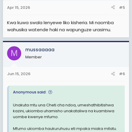
Apr 15, 2026
#5
Kwa kuwa swala lenyewe liko kisheria. Mi naomba
wahusika watende haki na wapunguze urasimu.
mussaaaaa
M
Member
Jun 15, 2026
#6
Anonymous said:
Unakuta mtu una Cheti cha ndoa, umeshathibitishwa
kazini, ukiomba uhamisho unakataliwa na kuambiwa
uombe kwenye mfumo.
Mfumo ukiomba haukuruhusu eti mpaka miaka mitatu.