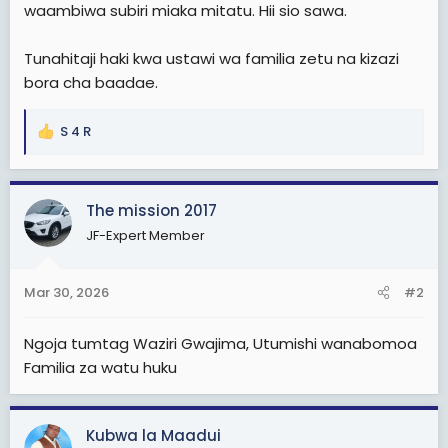
waambiwa subiri miaka mitatu. Hii sio sawa.
Tunahitaji haki kwa ustawi wa familia zetu na kizazi
bora cha baadae.
S 4 R
R
e
a
c
The mission 2017
t
JF-Expert Member
i
o
n
Mar 30, 2026
#2
s
:
Ngoja tumtag Waziri Gwajima, Utumishi wanabomoa
Familia za watu huku
Kubwa la Maadui