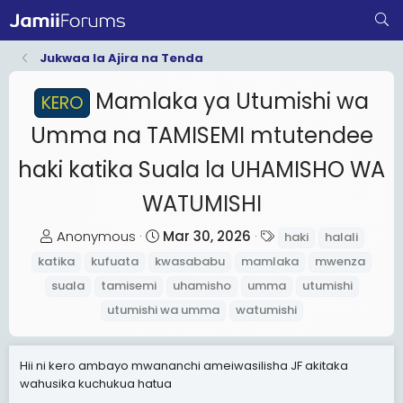
Jukwaa la Ajira na Tenda
Mamlaka ya Utumishi wa
KERO
Umma na TAMISEMI mtutendee
haki katika Suala la UHAMISHO WA
WATUMISHI
T
S
T
Anonymous
Mar 30, 2026
haki
halali
h
t
a
katika
kufuata
kwasababu
mamlaka
mwenza
r
a
g
suala
tamisemi
uhamisho
umma
utumishi
e
r
s
utumishi wa umma
watumishi
a
t
d
d
s
a
Hii ni kero ambayo mwananchi ameiwasilisha JF akitaka
wahusika kuchukua hatua
t
t