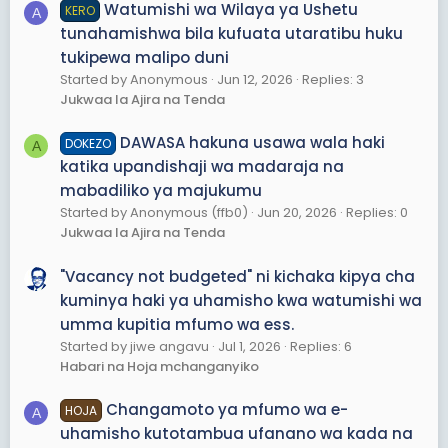
Watumishi wa Wilaya ya Ushetu
KERO
A
tunahamishwa bila kufuata utaratibu huku
tukipewa malipo duni
Started by Anonymous
Jun 12, 2026
Replies: 3
Jukwaa la Ajira na Tenda
DAWASA hakuna usawa wala haki
DOKEZO
A
katika upandishaji wa madaraja na
mabadiliko ya majukumu
Started by Anonymous (ffb0)
Jun 20, 2026
Replies: 0
Jukwaa la Ajira na Tenda
"Vacancy not budgeted" ni kichaka kipya cha
kuminya haki ya uhamisho kwa watumishi wa
umma kupitia mfumo wa ess.
Started by jiwe angavu
Jul 1, 2026
Replies: 6
Habari na Hoja mchanganyiko
Changamoto ya mfumo wa e-
HOJA
A
uhamisho kutotambua ufanano wa kada na