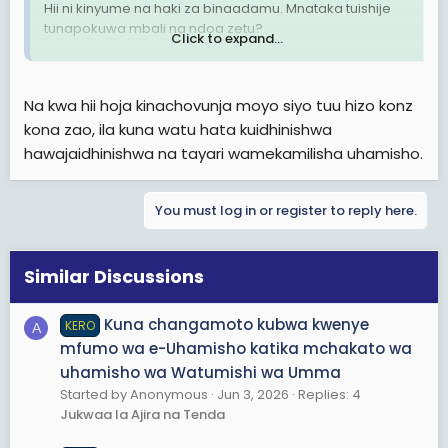
Hii ni kinyume na haki za binaadamu. Mnataka tuishije
tunapokuwa mbali na ndoa zetu?
Click to expand...
Mamlaka husika naomba litende haki Kwa watumishi
wanandoa.
Na kwa hii hoja kinachovunja moyo siyo tuu hizo konz
kona zao, ila kuna watu hata kuidhinishwa
Haitoshi, mtu unapata wa kubadilishana naye halafu
waambiwa subiri miaka mitatu. Hii sio sawa.
hawajaidhinishwa na tayari wamekamilisha uhamisho.
Tunahitaji haki kwa ustawi wa familia zetu na kizazi bora
cha baadae
You must log in or register to reply here.
Similar Discussions
Kuna changamoto kubwa kwenye
KERO
A
mfumo wa e-Uhamisho katika mchakato wa
uhamisho wa Watumishi wa Umma
Started by Anonymous
Jun 3, 2026
Replies: 4
Jukwaa la Ajira na Tenda