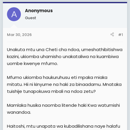
a
e
r
Anonymous
A
t
Guest
e
r
Mar 30, 2026
#1
Unakuta mtu una Cheti cha ndoa, umeshathibitishwa
kazini, ukiomba uhamisho unakataliwa na kuambiwa
uombe kwenye mfumo.
Mfumo ukiomba haukuruhusu eti mpaka miaka
mitatu. Hii ni kinyume na haki za binaadamu. Mnataka
tuishije tunapokuwa mbali na ndoa zetu?
Mamlaka husika naomba litende haki Kwa watumishi
wanandoa.
Haitoshi, mtu unapata wa kubadilishana naye halafu