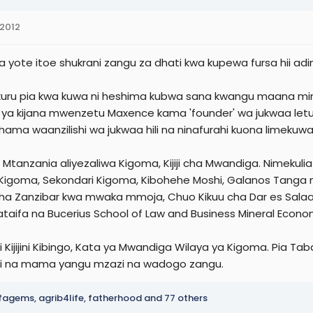
 2012
ya yote itoe shukrani zangu za dhati kwa kupewa fursa hii a
uru pia kwa kuwa ni heshima kubwa sana kwangu maana mimi
ya kijana mwenzetu Maxence kama 'founder' wa jukwaa let
ama waanzilishi wa jukwaa hili na ninafurahi kuona limekuwa n
ni Mtanzania aliyezaliwa Kigoma, Kijiji cha Mwandiga. Nimekul
 Kigoma, Sekondari Kigoma, Kibohehe Moshi, Galanos Tanga
cha Zanzibar kwa mwaka mmoja, Chuo Kikuu cha Dar es Salaa
ataifa na Bucerius School of Law and Business Mineral Econo
i Kijijini Kibingo, Kata ya Mwandiga Wilaya ya Kigoma. Pia T
hi na mama yangu mzazi na wadogo zangu.
lfagems
,
agrib4life
,
fatherhood
and 77 others