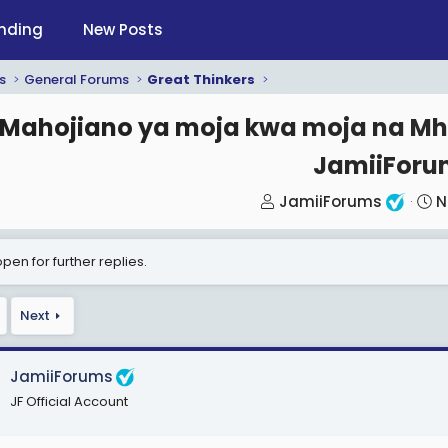
nding
New Posts
s
General Forums
Great Thinkers
Mahojiano ya moja kwa moja na Mhe.
JamiiForu
T
S
JamiiForums
N
h
t
r
a
pen for further replies.
e
r
a
t
Next
d
d
s
a
t
t
JamiiForums
a
e
JF Official Account
r
t