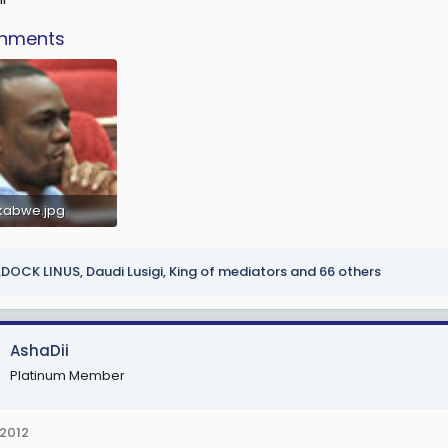
chments
-kabwe.jpg
27.7 KB · Views: 76,864
DOCK LINUS
,
Daudi Lusigi
,
King of mediators
and 66 others
AshaDii
Platinum Member
 2012