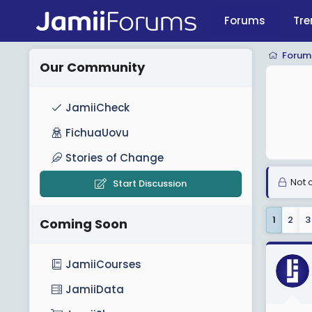
Forums
Tre
Forum
Our Community
JamiiCheck
FichuaUovu
Stories of Change
Not o
Start Discussion
1
2
3
Coming Soon
JamiiCourses
JamiiData