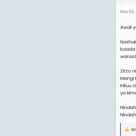
o
n
Nov 22,
s
:
Awali 
Nashuk
baada 
wanach
Zitto 
Msingi
Kikuu 
ya kim
Ninaish
Ninais
A
R