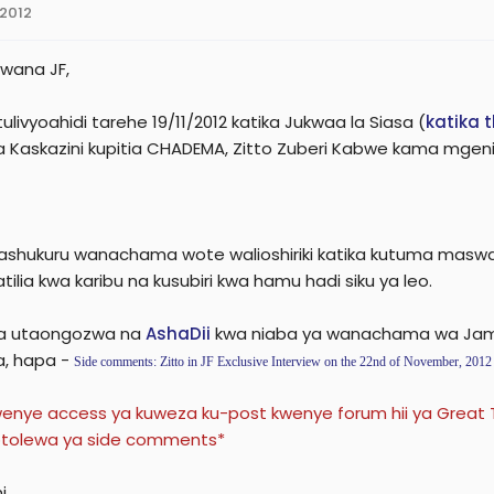
 2012
e
r
 wana JF,
livyoahidi tarehe 19/11/2012 katika Jukwaa la Siasa (
katika t
 Kaskazini kupitia CHADEMA, Zitto Zuberi Kabwe kama mgeni
shukuru wanachama wote walioshiriki katika kutuma maswal
tilia kwa karibu na kusubiri kwa hamu hadi siku ya leo.
la utaongozwa na
AshaDii
kwa niaba ya wanachama wa Jami
sa, hapa -
Side comments: Zitto in JF Exclusive Interview on the 22nd of November, 2012
enye access ya kuweza ku-post kwenye forum hii ya Great Thi
liyotolewa ya side comments*
i