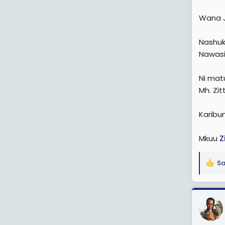
:
Wana J
Nashuk
Nawasi
Ni mat
Mh. Zi
Karibu
Mkuu
Z
Sa
R
e
a
c
t
i