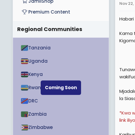
JamiiShop
Nov 22,
Premium Content
Habari
Regional Communities
Kama tu
Kigoma
Tanzania
Uganda
Tunawa
Kenya
wakifua
Rwanda
Coming Soon
Mjada
la Sia
DRC
*Kwa w
Zambia
link i
Zimbabwe
Karibun