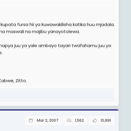
upata fursa hii ya kuwawakilisha katika huu mjadala.
ema maswali na majibu yanayotolewa.
mapya juu ya yale ambayo tayari twafahamu juu ya
.
abwe, Zitto.
Mar 2, 2007
1,562
10,891