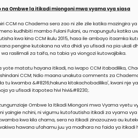
o na Ombwe la itikadi miongoni mwa vyama vya siasa
iri CCM na Chadema sera zao ni zile zile katika mazingira ya
eno kudhibiti mambo Fulani Fulani, au mapungufu katika uwajib
utisha kwa kina CCM ikulu 2015, hasa ile ambayo itaamka kut
ikana pengine kutokana na vita dhidi ya ufisadi na pia ukali 
a rasilimali za taifa, na tabia ya viongozi kutowajibika.
 yote matatu hayana itikadi, na iwapo CCM itabadilika, C
ushindani CCM; Ndio maana unakuta comments za Chadema 
a tu kwamba &#8216;hakuna kitakachobadilika', kwani nje y
oja ya ufisadi itapotea hivi hivi&#8230;.
lizungumziaje Ombwe la Itikadi Miongoni mwa Vyama vyetu v
i yaingie nchini, ni vigumu kutofautisha itikadi za vyama vya 
 kwamba kwa kila chama, sera na itikadi zinazouzwa au kuteke
i) wakiwa hawana ufahamu juu ya madhara na faida ya itikadi hii