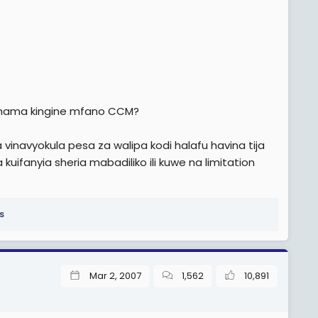
a Chama kingine mfano CCM?
a vinavyokula pesa za walipa kodi halafu havina tija
kuifanyia sheria mabadiliko ili kuwe na limitation
s
Mar 2, 2007
1,562
10,891