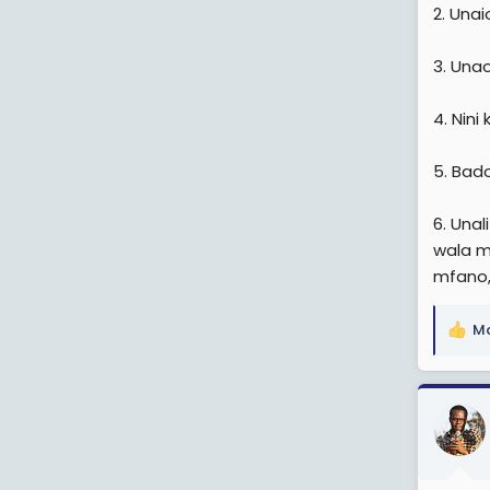
2. Una
3. Una
4. Nin
5. Bad
6. Unal
wala mc
mfano,
Md
R
e
a
c
t
i
o