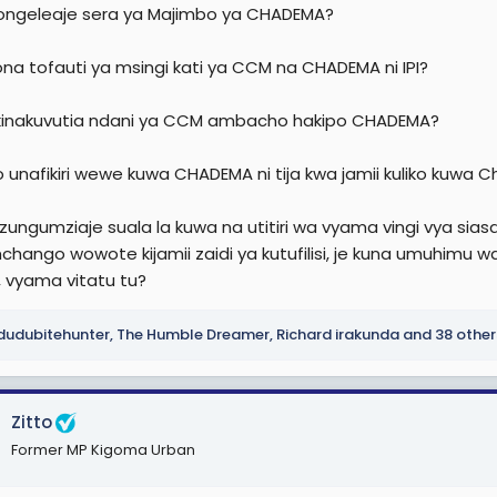
iongeleaje sera ya Majimbo ya CHADEMA?
ona tofauti ya msingi kati ya CCM na CHADEMA ni IPI?
i kinakuvutia ndani ya CCM ambacho hakipo CHADEMA?
o unafikiri wewe kuwa CHADEMA ni tija kwa jamii kuliko kuw
izungumziaje suala la kuwa na utitiri wa vyama vingi vya sias
hango wowote kijamii zaidi ya kutufilisi, je kuna umuhimu wa 
 vyama vitatu tu?
udubitehunter
,
The Humble Dreamer
,
Richard irakunda
and 38 other
Zitto
Former MP Kigoma Urban