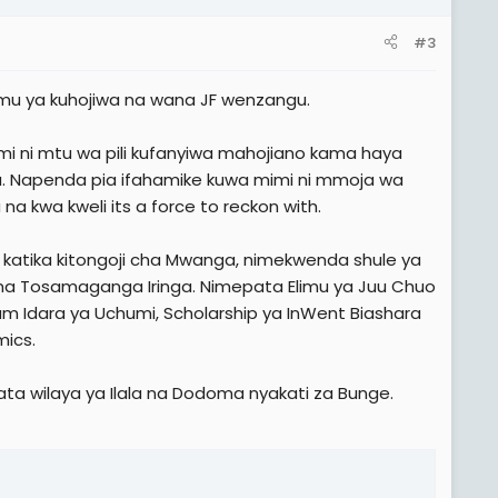
#3
dimu ya kuhojiwa na wana JF wenzangu.
 ni mtu wa pili kufanyiwa mahojiano kama haya
u. Napenda pia ifahamike kuwa mimi ni mmoja wa
a kwa kweli its a force to reckon with.
ia katika kitongoji cha Mwanga, nimekwenda shule ya
 na Tosamaganga Iringa. Nimepata Elimu ya Juu Chuo
m Idara ya Uchumi, Scholarship ya InWent Biashara
mics.
abata wilaya ya Ilala na Dodoma nyakati za Bunge.