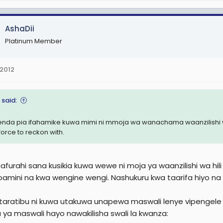
AshaDii
Platinum Member
 2012
 said:
nda pia ifahamike kuwa mimi ni mmoja wa wanachama waanzilishi wa
 force to reckon with.
afurahi sana kusikia kuwa wewe ni moja ya waanzilishi wa hili
oamini na kwa wengine wengi. Nashukuru kwa taarifa hiyo na m
taratibu ni kuwa utakuwa unapewa maswali lenye vipengele 
 ya maswali hayo nawakilisha swali la kwanza: