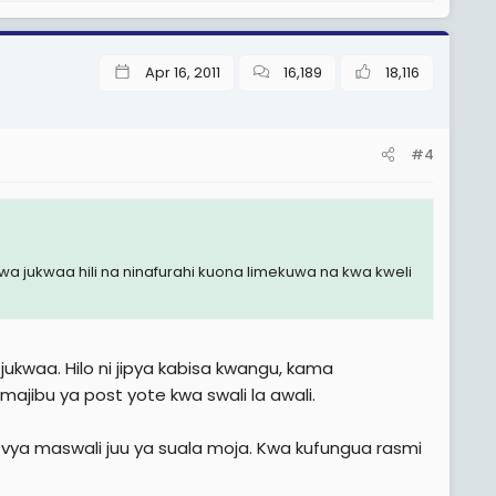
Apr 16, 2011
16,189
18,116
#4
 jukwaa hili na ninafurahi kuona limekuwa na kwa kweli
 jukwaa. Hilo ni jipya kabisa kwangu, kama
ajibu ya post yote kwa swali la awali.
vya maswali juu ya suala moja. Kwa kufungua rasmi