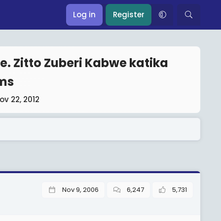
Log in
Register
 Zitto Zuberi Kabwe katika
ms
ov 22, 2012
Nov 9, 2006
6,247
5,731