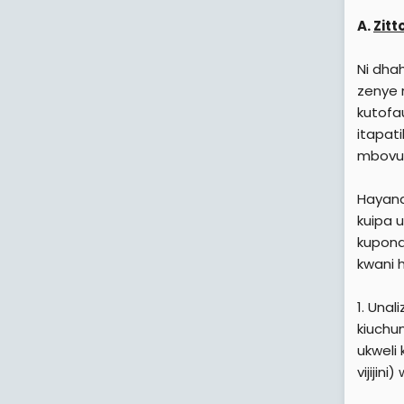
A.
Zitt
Ni dhah
zenye m
kutofa
itapat
mbovu w
Hayana
kuipa 
kupond
kwani h
1. Una
kiuchum
ukweli
vijijin