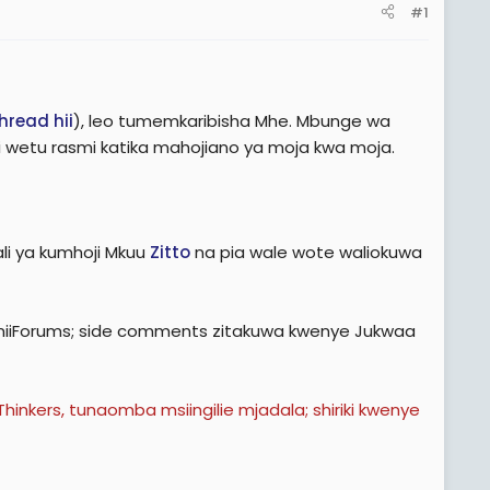
#1
hread hii
), leo tumemkaribisha Mhe. Mbunge wa
 wetu rasmi katika mahojiano ya moja kwa moja.
i ya kumhoji Mkuu
Zitto
na pia wale wote waliokuwa
iForums; side comments zitakuwa kwenye Jukwaa
nkers, tunaomba msiingilie mjadala; shiriki kwenye