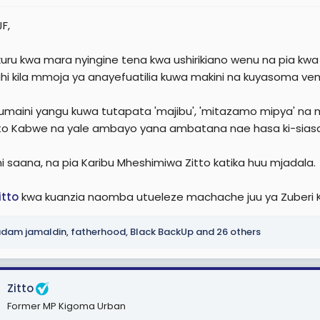
F,
uru kwa mara nyingine tena kwa ushirikiano wenu na pia kwa k
hi kila mmoja ya anayefuatilia kuwa makini na kuyasoma v
umaini yangu kuwa tutapata 'majibu', 'mitazamo mipya' na 
tto Kabwe na yale ambayo yana ambatana nae hasa ki-siasa
ni saana, na pia Karibu Mheshimiwa Zitto katika huu mjadala.
itto
kwa kuanzia naomba utueleze machache juu ya Zuberi K
dam jamaldin
,
fatherhood
,
Black BackUp
and 26 others
Zitto
Former MP Kigoma Urban