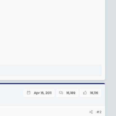
Apr 16, 2011
16,189
18,116
#2