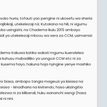
 soko huria, tofauti yao pengine ni ukosefu wa sheria
ikaji, utekelezaji n.k; Kutokana na hili, ni vigumu
oka usingizini, na Chadema ikulu 2015 ambayo
dhidi ya utekelezaji mbovu wa sera za CCM, usimamizi
hadema itakuwa katika wakati mgumu kuendelea
kuhusu mabadiliko ya uongozi CCM etc ni za
a kusema hayo, hakuna hoja nyingine yenye mashiko
ya Siasa, ambapo tangia mageuzi ya kisiasa na
siasa - kinadharia na kivitendo, hasa ukizingitia
lezwa ni za kiliberali, huku wananchi wengi (hasa
 ni nini.