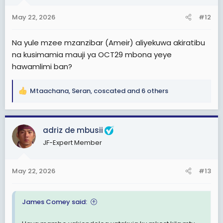
o
n
May 22, 2026
#12
s
:
Na yule mzee mzanzibar (Ameir) aliyekuwa akiratibu
na kusimamia mauji ya OCT29 mbona yeye
hawamlimi ban?
Mtaachana
,
Seran
,
coscated
and 6 others
R
e
a
c
adriz de mbusii
t
JF-Expert Member
i
o
n
May 22, 2026
#13
s
:
James Comey said: