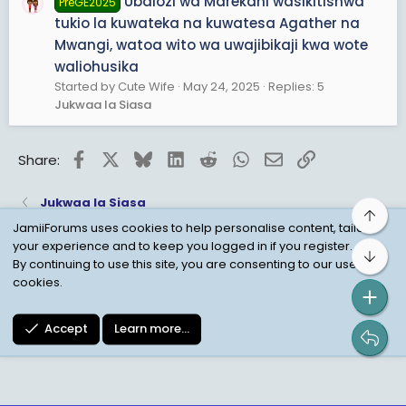
Ubalozi wa Marekani wasikitishwa
PreGE2025
tukio la kuwateka na kuwatesa Agather na
Mwangi, watoa wito wa uwajibikaji kwa wote
waliohusika
Started by Cute Wife
May 24, 2025
Replies: 5
Jukwaa la Siasa
Facebook
X
Bluesky
LinkedIn
Reddit
WhatsApp
Email
Link
Share:
Jukwaa la Siasa
Top
JamiiForums uses cookies to help personalise content, tailor
your experience and to keep you logged in if you register.
Bot
Child Protection Policy
Personal Data Protection
By continuing to use this site, you are consenting to our use of
cookies.
Contact us
Terms
Privacy Policy
Help
Accept
Learn more…