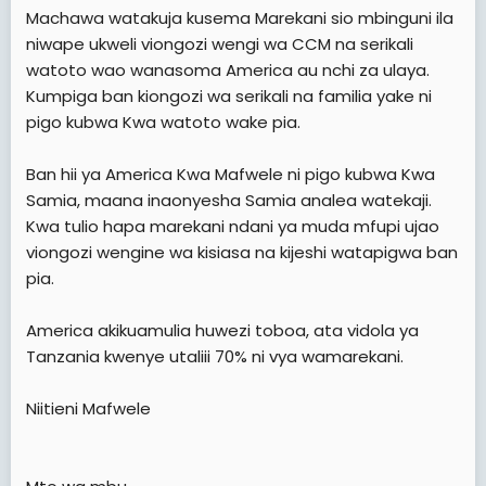
Machawa watakuja kusema Marekani sio mbinguni ila
niwape ukweli viongozi wengi wa CCM na serikali
watoto wao wanasoma America au nchi za ulaya.
Kumpiga ban kiongozi wa serikali na familia yake ni
pigo kubwa Kwa watoto wake pia.
Ban hii ya America Kwa Mafwele ni pigo kubwa Kwa
Samia, maana inaonyesha Samia analea
watekaji.
Kwa tulio hapa marekani ndani ya muda mfupi ujao
viongozi wengine wa kisiasa na kijeshi watapigwa ban
pia.
America akikuamulia huwezi toboa, ata vidola ya
Tanzania kwenye utaliii 70% ni vya wamarekani.
Niitieni Mafwele