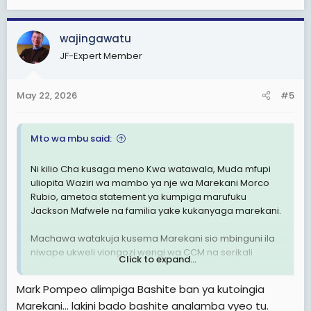
e
wengine wa kisiasa na kijeshi watapigwa ban pia.
a
c
America akikuamulia huwezi toboa, ata vidola ya
wajingawatu
t
Tanzania kwenye utaliii 70% ni vya wamarekani.
JF-Expert Member
i
o
Niitieni Mafwele
n
May 22, 2026
#5
s
:
Mto wa mbu
Illinois-USA
Mto wa mbu said:
Ni kilio Cha kusaga meno Kwa watawala, Muda mfupi
uliopita Waziri wa mambo ya nje wa Marekani Morco
Rubio, ametoa statement ya kumpiga marufuku
Jackson Mafwele na familia yake kukanyaga marekani.
Machawa watakuja kusema Marekani sio mbinguni ila
niwape ukweli viongozi wengi wa CCM na serikali
Click to expand...
watoto wao wanasoma America au nchi za ulaya.
Kumpiga ban kiongozi wa serikali na familia yake ni
Mark Pompeo alimpiga Bashite ban ya kutoingia
pigo kubwa Kwa watoto wake pia.
Marekani... lakini bado bashite analamba vyeo tu.