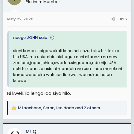
Platinum Member
i
o
n
May 22, 2026
#16
s
:
ndege JOHN said:
sioni kama ni pigo wakati kuna nchi nzuri siku hizi kuliko
hio USA..me uniambie nichague nchi nitaanza na new
zealand,japan,china,sweden,singapore,ndo nije USA
nchi tu kibao za asia ni mbadala wa usa....hao marekani
kama wanataka watusaidie kweli wachukue hatua
kubwa
Ni kweli, ila lengo lao siyo hilo.
Mtaachana
,
Seran
,
leo dada
and 2 others
R
e
a
c
Mr Q