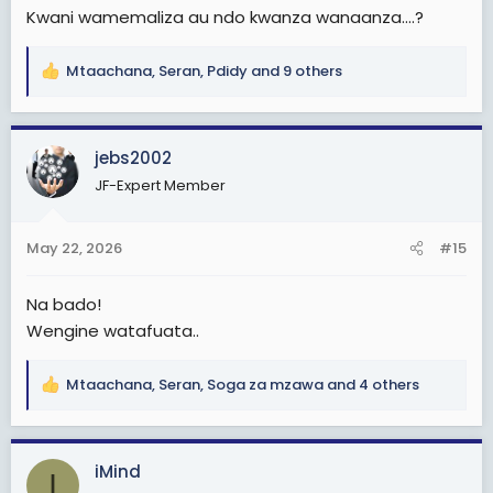
Kwani wamemaliza au ndo kwanza wanaanza….?
Mtaachana
,
Seran
,
Pdidy
and 9 others
R
e
a
c
jebs2002
t
JF-Expert Member
i
o
n
May 22, 2026
#15
s
:
Na bado!
Wengine watafuata..
Mtaachana
,
Seran
,
Soga za mzawa
and 4 others
R
e
a
c
iMind
I
t