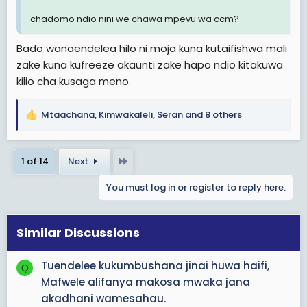
chadomo ndio nini we chawa mpevu wa ccm?
Bado wanaendelea hilo ni moja kuna kutaifishwa mali
zake kuna kufreeze akaunti zake hapo ndio kitakuwa
kilio cha kusaga meno.
Mtaachana
,
Kimwakaleli
,
Seran
and 8 others
R
e
a
Last
1 of 14
Next
c
t
You must log in or register to reply here.
i
o
n
s
Similar Discussions
:
Tuendelee kukumbushana jinai huwa haifi,
Q
Mafwele alifanya makosa mwaka jana
akadhani wamesahau.