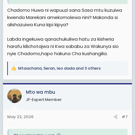
watoto wao wanasoma America au nchi za ulaya.
Kumpiga ban kiongozi wa serikali na familia yake ni
Chadomo Huwa ni wapuuzi sana Sasa mtu kuzuiwa
pigo kubwa Kwa watoto wake pia.
kwenda Marekani amekomolewa nini? Makonda si
alishazuiwa Kuna kipi kipya?
Ban hii ya America Kwa Mafwele ni pigo kubwa Kwa
Samia, maana inaonyesha Samia analea
watekaji. Kwa
tulio hapa marekani ndani ya muda mfupi ujao viongozi
Labda ingekuwa qanachukuliwa hatu za kisheria
wengine wa kisiasa na kijeshi watapigwa ban pia.
harafu kilichotajwa ni Kwa sababu za Wakunya sio
nyie Chadomo,hapo hakuna Cha kushangilia.
America akikuamulia huwezi toboa, ata vidola ya
Tanzania kwenye utaliii 70% ni vya wamarekani.
Mtaachana
,
Seran
,
leo dada
and 3 others
R
Niitieni Mafwele
e
a
c
Mto wa mbu
Mto wa mbu
t
Illinois-USA
JF-Expert Member
i
o
n
May 22, 2026
#7
s
: