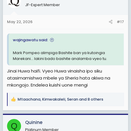
t
JF-Expert Member
i
o
n
May 22, 2026
#17
s
:
wajingawatu said:
Mark Pompeo alimpiga Bashite ban ya kutoingia
Marekani... lakini bado bashite analamba vyeo tu.
Jinai Huwa haifi. Vyeo Huwa vinaisha ipo siku
atasimamishwa mbele ya Sheria hata akiwa na
mkongojo. Endelea kuishi uone mengi
Mtaachana
,
Kimwakaleli
,
Seran
and 8 others
R
e
a
c
Quinine
Q
t
Platinum Member