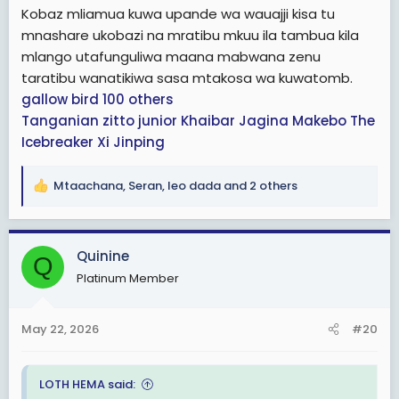
Kobaz mliamua kuwa upande wa wauajji kisa tu
mnashare ukobazi na mratibu mkuu ila tambua kila
mlango utafunguliwa maana mabwana zenu
taratibu wanatikiwa sasa mtakosa wa kuwatomb.
gallow bird
100 others
Tanganian
zitto junior
Khaibar
Jagina
Makebo
The
Icebreaker
Xi Jinping
Mtaachana
,
Seran
,
leo dada
and 2 others
R
e
a
c
Quinine
Q
t
Platinum Member
i
o
n
May 22, 2026
#20
s
:
LOTH HEMA said: