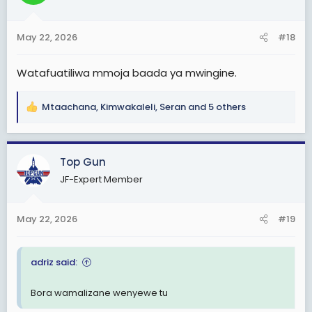
i
o
n
May 22, 2026
#18
s
:
Watafuatiliwa mmoja baada ya mwingine.
Mtaachana
,
Kimwakaleli
,
Seran
and 5 others
R
e
a
c
Top Gun
t
JF-Expert Member
i
o
n
May 22, 2026
#19
s
:
adriz said:
Bora wamalizane wenyewe tu