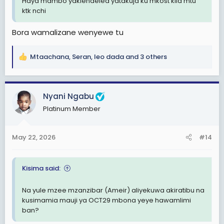
Haya mambo yakiendelea yatakuja ku mkost kila mtu
ktk nchi
Bora wamalizane wenyewe tu
Mtaachana
,
Seran
,
leo dada
and 3 others
R
e
a
c
Nyani Ngabu
t
Platinum Member
i
o
n
May 22, 2026
#14
s
:
Kisima said:
Na yule mzee mzanzibar (Ameir) aliyekuwa akiratibu na
kusimamia mauji ya OCT29 mbona yeye hawamlimi
ban?