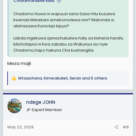
ChoiceVariable said:
Chadomo Huwa ni wapuuzi sana Sasa mtu kuzuiwa
kwenda Marekani amekomolewa nini? Makonda si
alishazuiwa Kuna kipi kipya?
Labda ingekuwa qanachukuliwa hatu za kisheria harafu
kilichotajwa ni Kwa sababu za Wakunya sio nyie
Chadomo,hapo hakuna Cha kushangilia.
Meza majii
Mtaachana
,
Kimwakaleli
,
Seran
and 5 others
R
e
a
c
ndege JOHN
t
JF-Expert Member
i
o
n
May 22, 2026
#8
s
: