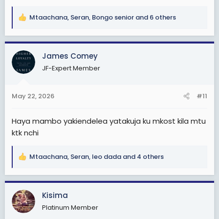
Mtaachana
,
Seran
,
Bongo senior
and 6 others
R
e
a
c
James Comey
t
JF-Expert Member
i
o
n
May 22, 2026
#11
s
:
Haya mambo yakiendelea yatakuja ku mkost kila mtu
ktk nchi
Mtaachana
,
Seran
,
leo dada
and 4 others
R
e
a
c
Kisima
t
Platinum Member
i