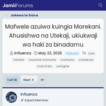
Jukwaa la Siasa
Mafwele azuiwa kuingia Marekani.
Ahusishwa na Utekaji, ukiukwaji
wa haki za binadamu
T
S
T
Influenza
May 22, 2026
ban
Featured
h
t
a
familia
faustine mafwele
mafwele
marekani
r
a
g
marufuku
wengine
e
r
s
a
t
Last
1 of 14
Next
d
d
s
a
t
t
Influenza
a
e
JF-Expert Member
r