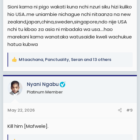
Sioni kama ni pigo wakati kuna nchi nzuri siku hizi kuliko
hio USA..me uniambie nichague nchi nitaanza na new
zealand,japan,china,sweden,singapore,ndo nije USA
nchi tu kibao za asia ni mbadala wa usa....hao
marekani kama wanataka watusaidie kweli wachukue
hatua kubwa
Mtaachana
,
Panctuality
,
Seran
and 13 others
R
e
a
c
Nyani Ngabu
t
Platinum Member
i
o
n
May 22, 2026
#9
s
:
Kill him [Mafwele].