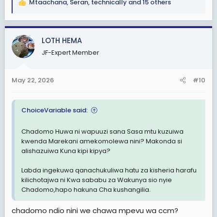
Mtaachana
,
Seran
,
technically
and 15 others
R
e
a
c
LOTH HEMA
t
JF-Expert Member
i
o
n
May 22, 2026
#10
s
:
ChoiceVariable said:
Chadomo Huwa ni wapuuzi sana Sasa mtu kuzuiwa
kwenda Marekani amekomolewa nini? Makonda si
alishazuiwa Kuna kipi kipya?
Labda ingekuwa qanachukuliwa hatu za kisheria harafu
kilichotajwa ni Kwa sababu za Wakunya sio nyie
Chadomo,hapo hakuna Cha kushangilia.
chadomo ndio nini we chawa mpevu wa ccm?