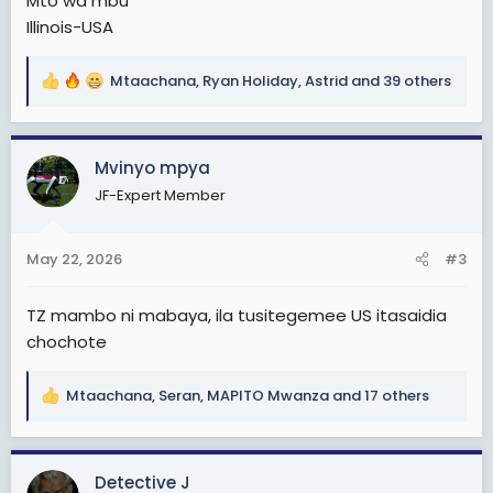
Mto wa mbu
Illinois-USA
Mtaachana
,
Ryan Holiday
,
Astrid
and 39 others
R
e
a
c
Mvinyo mpya
t
JF-Expert Member
i
o
n
May 22, 2026
#3
s
:
TZ mambo ni mabaya, ila tusitegemee US itasaidia
chochote
Mtaachana
,
Seran
,
MAPITO Mwanza
and 17 others
R
e
a
c
Detective J
t