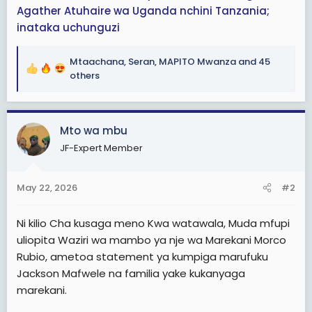
Agather Atuhaire wa Uganda nchini Tanzania;
inataka uchunguzi
Mtaachana
,
Seran
,
MAPITO Mwanza
and 45
R
others
e
a
c
Mto wa mbu
t
i
JF-Expert Member
o
n
s
May 22, 2026
#2
:
Ni kilio Cha kusaga meno Kwa watawala, Muda mfupi
uliopita Waziri wa mambo ya nje wa Marekani Morco
Rubio, ametoa statement ya kumpiga marufuku
Jackson Mafwele na familia yake kukanyaga
marekani.