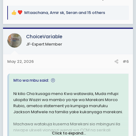
Ban hii ya America Kwa Mafwele ni pigo kubwa Kwa
Samia, maana inaonyesha Samia analea
watekaji. Kwa
Mtaachana
,
Amir sk
,
Seran
and 15 others
R
tulio hapa marekani ndani ya muda mfupi ujao viongozi
e
wengine wa kisiasa na kijeshi watapigwa ban pia.
a
c
America akikuamulia huwezi toboa, ata vidola ya
ChoiceVariable
t
Tanzania kwenye utaliii 70% ni vya wamarekani.
JF-Expert Member
i
o
Niitieni Mafwele
n
May 22, 2026
#6
s
:
Mto wa mbu
Illinois-USA
Mto wa mbu said:
Ni kilio Cha kusaga meno Kwa watawala, Muda mfupi
uliopita Waziri wa mambo ya nje wa Marekani Morco
Rubio, ametoa statement ya kumpiga marufuku
Jackson Mafwele na familia yake kukanyaga marekani.
Machawa watakuja kusema Marekani sio mbinguni ila
niwape ukweli viongozi wengi wa CCM na serikali
Click to expand...