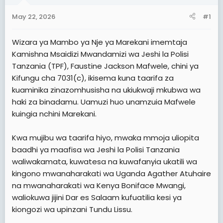
t
May 22, 2026
#1
e
r
Wizara ya Mambo ya Nje ya Marekani imemtaja
Kamishna Msaidizi Mwandamizi wa Jeshi la Polisi
Tanzania (TPF), Faustine Jackson Mafwele, chini ya
Kifungu cha 7031(c), ikisema kuna taarifa za
kuaminika zinazomhusisha na ukiukwaji mkubwa wa
haki za binadamu. Uamuzi huo unamzuia Mafwele
kuingia nchini Marekani.
Kwa mujibu wa taarifa hiyo, mwaka mmoja uliopita
baadhi ya maafisa wa Jeshi la Polisi Tanzania
waliwakamata, kuwatesa na kuwafanyia ukatili wa
kingono mwanaharakati wa Uganda Agather Atuhaire
na mwanaharakati wa Kenya Boniface Mwangi,
waliokuwa jijini Dar es Salaam kufuatilia kesi ya
kiongozi wa upinzani Tundu Lissu.