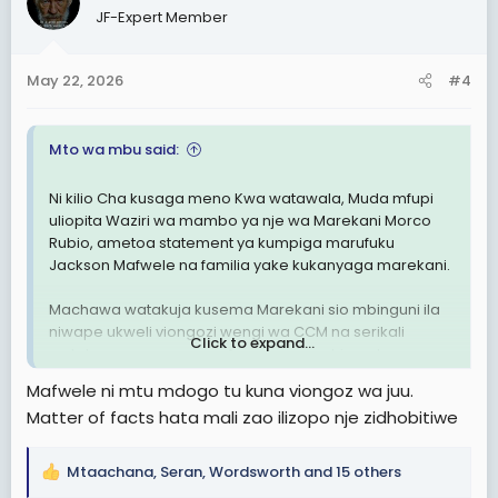
JF-Expert Member
i
o
n
May 22, 2026
#4
s
:
Mto wa mbu said:
Ni kilio Cha kusaga meno Kwa watawala, Muda mfupi
uliopita Waziri wa mambo ya nje wa Marekani Morco
Rubio, ametoa statement ya kumpiga marufuku
Jackson Mafwele na familia yake kukanyaga marekani.
Machawa watakuja kusema Marekani sio mbinguni ila
niwape ukweli viongozi wengi wa CCM na serikali
Click to expand...
watoto wao wanasoma America au nchi za ulaya.
Kumpiga ban kiongozi wa serikali na familia yake ni
Mafwele ni mtu mdogo tu kuna viongoz wa juu.
pigo kubwa Kwa watoto wake pia.
Matter of facts hata mali zao ilizopo nje zidhobitiwe
Ban hii ya America Kwa Mafwele ni pigo kubwa Kwa
Samia, maana inaonyesha Samia analea
watekaji. Kwa
Mtaachana
,
Seran
,
Wordsworth
and 15 others
R
tulio hapa marekani ndani ya muda mfupi ujao viongozi