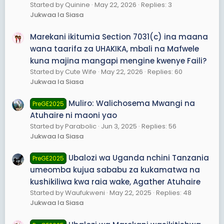
Started by Quinine
May 22, 2026
Replies: 3
Jukwaa la Siasa
Marekani ikitumia Section 7031(c) ina maana
wana taarifa za UHAKIKA, mbali na Mafwele
kuna majina mangapi mengine kwenye Faili?
Started by Cute Wife
May 22, 2026
Replies: 60
Jukwaa la Siasa
Muliro: Walichosema Mwangi na
PreGE2025
Atuhaire ni maoni yao
Started by Parabolic
Jun 3, 2025
Replies: 56
Jukwaa la Siasa
Ubalozi wa Uganda nchini Tanzania
PreGE2025
umeomba kujua sababu za kukamatwa na
kushikiliwa kwa raia wake, Agather Atuhaire
Started by Waufukweni
May 22, 2025
Replies: 48
Jukwaa la Siasa