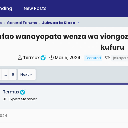
nding
New Posts
s
General Forums
Jukwaa la Siasa
fao wanayopata wenza wa viongozi
kufuru
T
S
T
Termux
Mar 5, 2024
jakaya 
Featured
h
t
a
r
a
g
…
9
Next
e
r
s
a
t
d
d
Termux
s
a
JF-Expert Member
t
t
a
e
2024
r
t