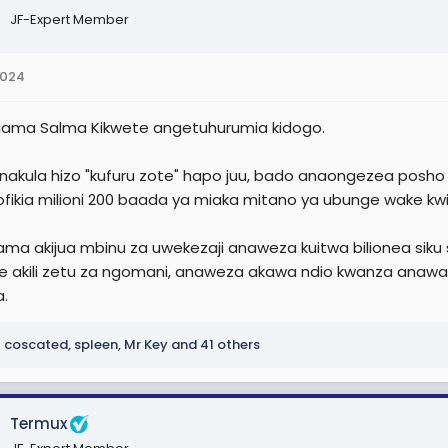
JF-Expert Member
2024
ama Salma Kikwete angetuhurumia kidogo.
nakula hizo "kufuru zote" hapo juu, bado anaongezea posh
ofikia milioni 200 baada ya miaka mitano ya ubunge wake kw
ma akijua mbinu za uwekezaji anaweza kuitwa bilionea siku sio
ile akili zetu za ngomani, anaweza akawa ndio kwanza anaw
a.
coscated
,
spleen
,
Mr Key
and 41 others
Termux