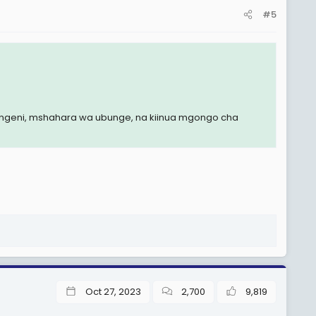
#5
ungeni, mshahara wa ubunge, na kiinua mgongo cha
Oct 27, 2023
2,700
9,819