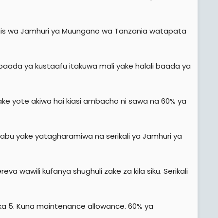
rais wa Jamhuri ya Muungano wa Tanzania watapata
baada ya kustaafu itakuwa mali yake halali baada ya
ke yote akiwa hai kiasi ambacho ni sawa na 60% ya
abu yake yatagharamiwa na serikali ya Jamhuri ya
 wawili kufanya shughuli zake za kila siku. Serikali
ka 5. Kuna maintenance allowance. 60% ya