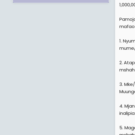
1,000,
Pamoja
mafao 
1. Nyu
mume/m
2. Ata
mshaha
3. Mke
Muunga
4. Mja
inalip
5. Mag
mshaha