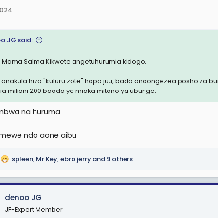
2024
o JG said:
 Mama Salma Kikwete angetuhurumia kidogo.
 anakula hizo "kufuru zote" hapo juu, bado anaongezea posho za b
bia milioni 200 baada ya miaka mitano ya ubunge.
mbwa na huruma
umewe ndo aone aibu
spleen
,
Mr Key
,
ebro jerry
and 9 others
denoo JG
JF-Expert Member