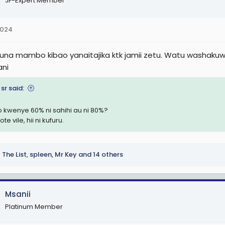
JF-Expert Member
2024
kuna mambo kibao yanaitajika ktk jamii zetu. Watu washa
ani
 sr said:
 kwenye 60% ni sahihi au ni 80%?
te vile, hii ni kufuru.
The List
,
spleen
,
Mr Key
and 14 others
Msanii
Platinum Member