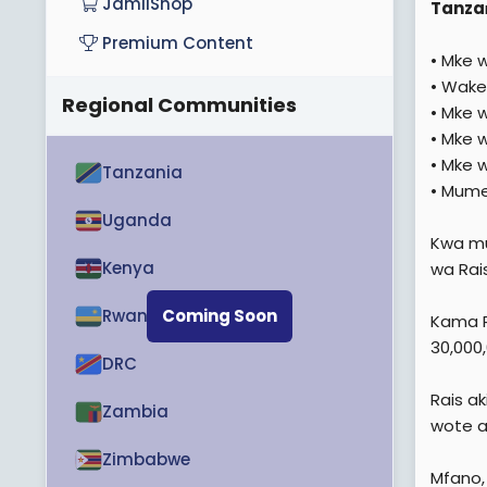
JamiiShop
Tanza
Premium Content
• Mke w
• Wake 
Regional Communities
• Mke 
• Mke 
• Mke 
Tanzania
• Mume
Uganda
Kwa mu
Kenya
wa Rai
Rwanda
Coming Soon
Kama R
30,000,
DRC
Rais a
Zambia
wote a
Zimbabwe
Mfano,