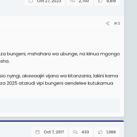
Oct 27, 2023
2,700
9,819
#3
o za bungeni, mshahara wa ubunge, na kiinua mgongo
isha.
 nyingi, akawaajiri vijana wa kitanzania, lakini kama
aza 2025 atarudi vipi bungeni aendelee kutukamua
Oct 7, 2017
433
1,066