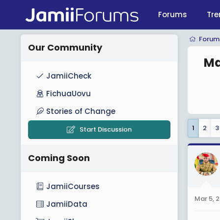
Forums
Tre
Forum
Our Community
Ma
JamiiCheck
FichuaUovu
Stories of Change
1
2
3
Start Discussion
Coming Soon
JamiiCourses
Mar 5, 
JamiiData