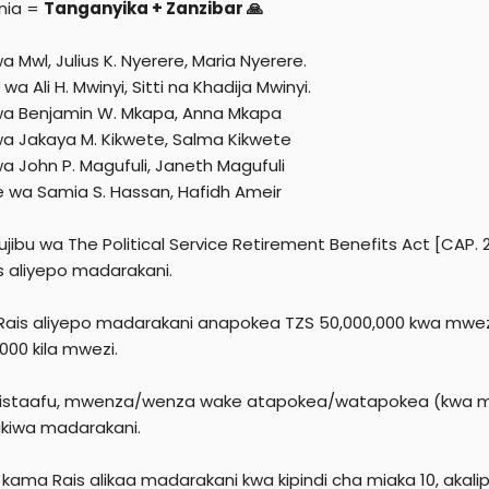
nia =
Tanganyika + Zanzibar 🙏
e
r
a Mwl, Julius K. Nyerere, Maria Nyerere.
wa Ali H. Mwinyi, Sitti na Khadija Mwinyi.
wa Benjamin W. Mkapa, Anna Mkapa
wa Jakaya M. Kikwete, Salma Kikwete
wa John P. Magufuli, Janeth Magufuli
 wa Samia S. Hassan, Hafidh Ameir
jibu wa The Political Service Retirement Benefits Act [CAP
s aliyepo madarakani.
ais aliyepo madarakani anapokea TZS 50,000,000 kwa mwez
000 kila mwezi.
kistaafu, mwenza/wenza wake atapokea/watapokea (kwa mk
kiwa madarakani.
 kama Rais alikaa madarakani kwa kipindi cha miaka 10, aka