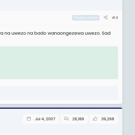
#4
Thread starter
kuwa na uwezo na bado wanaongezewa uwezo. Sad
Jul 4, 2007
26,189
39,268