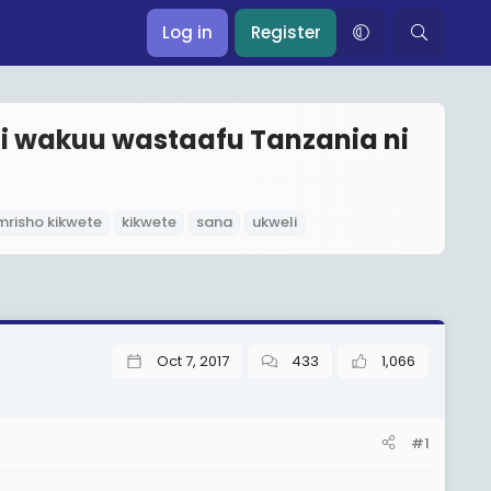
Log in
Register
 wakuu wastaafu Tanzania ni
mrisho kikwete
kikwete
sana
ukweli
Oct 7, 2017
433
1,066
#1