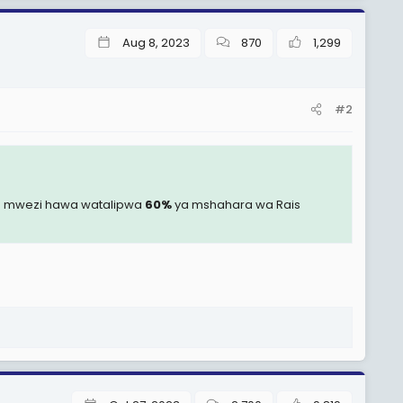
Aug 8, 2023
870
1,299
#2
kila mwezi hawa watalipwa
60%
ya mshahara wa Rais