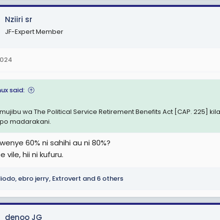
Nziiri sr
JF-Expert Member
2024
ux said:
mujibu wa The Political Service Retirement Benefits Act [CAP. 225] 
epo madarakani.
wenye 60% ni sahihi au ni 80%?
vile, hii ni kufuru.
iodo
,
ebro jerry
,
Extrovert
and 6 others
denoo JG