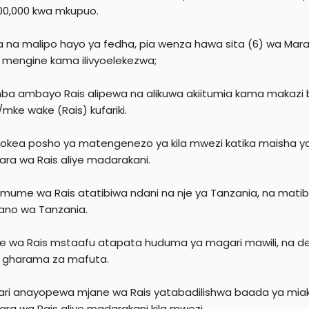
000,000 kwa mkupuo.
 na malipo hayo ya fedha, pia wenza hawa sita (6) wa Ma
mengine kama ilivyoelekezwa;
mba ambayo Rais alipewa na alikuwa akiitumia kama makazi 
ke wake (Rais) kufariki.
pokea posho ya matengenezo ya kila mwezi katika maisha ya
ra wa Rais aliye madarakani.
/mume wa Rais atatibiwa ndani na nje ya Tanzania, na matib
no wa Tanzania.
ne wa Rais mstaafu atapata huduma ya magari mawili, na dereva
ia gharama za mafuta.
ari anayopewa mjane wa Rais yatabadilishwa baada ya mia
ra wa Rais aliye madarakani kila mwezi