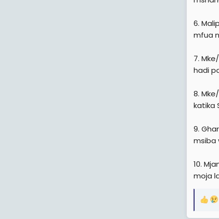
6. Mal
mfua n
7. Mke
hadi p
8. Mke
katika
9. Gha
msiba
10. Mj
moja l
R
e