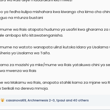
ipo ya fedha kulipa mishahara kwa kiwango cha kima cha chin
guo na mtunza bustani
/mume wa Rais atapata huduma ya usafiri kwa gharama za ser
ale ambapo kifo kitawatenganisha.
/mume na watoto wanapata ulinzi kutoka Idara ya Usalama w
 Sheria ya Usalama wa Taifa.
rama za mazishi ya mke/mume wa Rais yatakuwa chini ya serik
 wa mwenza wa Rais
ane wa Makamu wa Rais, anapata stahiki kama za mjane wa Rai
a Serikali na dereva mmoja.
casanova69
,
Archnemesis 2-0
,
tpaul
and 40 others