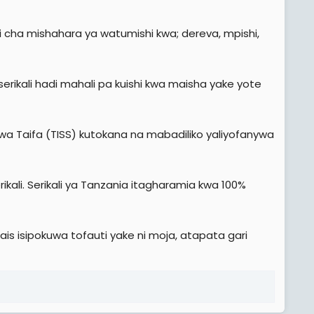
i cha mishahara ya watumishi kwa; dereva, mpishi,
ikali hadi mahali pa kuishi kwa maisha yake yote
a Taifa (TISS) kutokana na mabadiliko yaliyofanywa
ali. Serikali ya Tanzania itagharamia kwa 100%
s isipokuwa tofauti yake ni moja, atapata gari