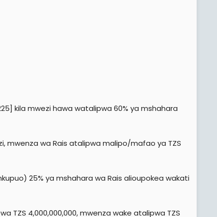
. 225] kila mwezi hawa watalipwa 60% ya mshahara
i, mwenza wa Rais atalipwa malipo/mafao ya TZS
upuo) 25% ya mshahara wa Rais alioupokea wakati
lipwa TZS 4,000,000,000, mwenza wake atalipwa TZS