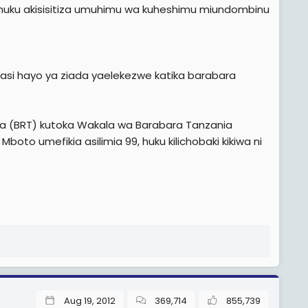
uku akisisitiza umuhimu wa kuheshimu miundombinu
si hayo ya ziada yaelekezwe katika barabara
aka (BRT) kutoka Wakala wa Barabara Tanzania
boto umefikia asilimia 99, huku kilichobaki kikiwa ni
Aug 19, 2012
369,714
855,739