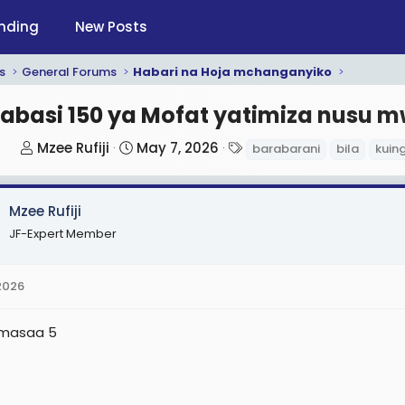
nding
New Posts
s
General Forums
Habari na Hoja mchanganyiko
abasi 150 ya Mofat yatimiza nusu m
T
S
T
Mzee Rufiji
May 7, 2026
barabarani
bila
kuin
h
t
a
r
a
g
Mzee Rufiji
e
r
s
a
t
JF-Expert Member
d
d
s
a
2026
t
t
a
e
 masaa 5
r
t
e