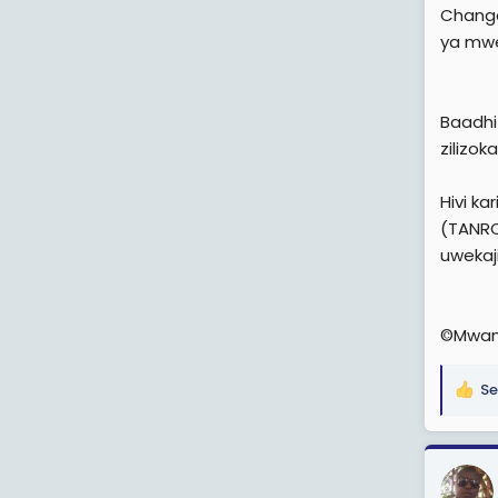
Changa
ya mwe
Baadhi
zilizok
Hivi k
(TANROA
uwekaj
©Mwan
Se
R
e
a
c
t