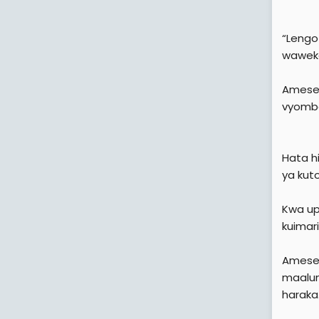
“Lengo
waweke
Amesem
vyombo
Hata h
ya kut
Kwa up
kuimari
Amesem
maalum
haraka