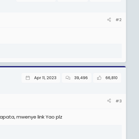
#2
Apr 11, 2023
39,496
66,810
#3
japata, mwenye link Yao plz