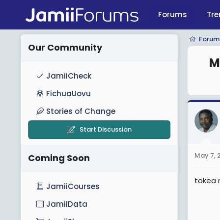
Forums
Tre
Forum
Our Community
M
JamiiCheck
FichuaUovu
Stories of Change
Start Discussion
May 7, 
Coming Soon
tokea
JamiiCourses
JamiiData