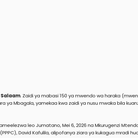
r
s Salaam
. Zaidi ya mabasi 150 ya mwendo wa haraka (mwendo
ra ya Mbagala, yamekaa kwa zaidi ya nusu mwaka bila kuanz
ameelezwa leo Jumatano, Mei 6, 2026 na Mkurugenzi Mtendaj
 (PPPC), David Kafulila, alipofanya ziara ya kukagua mradi h