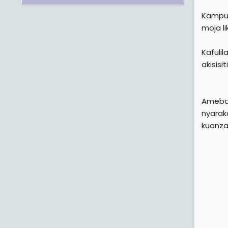
Kampun
moja l
Kafuli
akisisi
Amebai
nyarak
kuanza