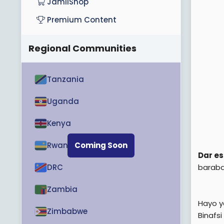
JamiiShop
Premium Content
Regional Communities
Tanzania
Uganda
Kenya
Rwanda
Coming Soon
Dar e
baraba
DRC
Zambia
Hayo y
Zimbabwe
Binafsi