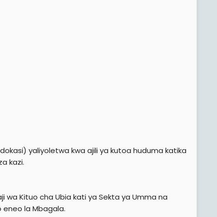
kasi) yaliyoletwa kwa ajili ya kutoa huduma katika
a kazi.
i wa Kituo cha Ubia kati ya Sekta ya Umma na
uo eneo la Mbagala.