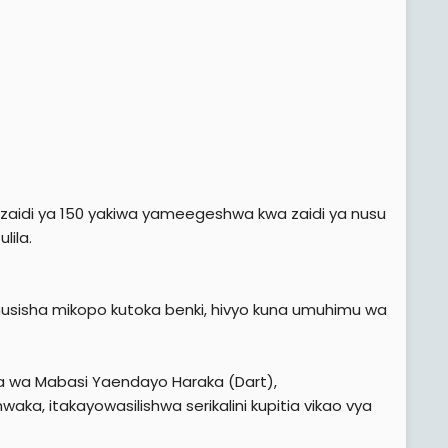
u zaidi ya 150 yakiwa yameegeshwa kwa zaidi ya nusu
lila.
usisha mikopo kutoka benki, hivyo kuna umuhimu wa
la wa Mabasi Yaendayo Haraka (Dart),
ka, itakayowasilishwa serikalini kupitia vikao vya