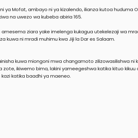
i ya Mofat, ambayo ni ya kizalendo, ilianza kutoa huduma O
ikiwa na uwezo wa kubeba abiria 165.
la amesema ziara yake imelenga kukagua utekelezaji wa mra
tiza kuwa ni mradi muhimu kwa Jiji la Dar es Salaam.
nisha kuwa miongoni mwa changamoto zilizowasilishwa ni ku
a zote, ikiwemo bima, lakini yameegeshwa katika kituo kikuu
 kazi katika baadhi ya maeneo.