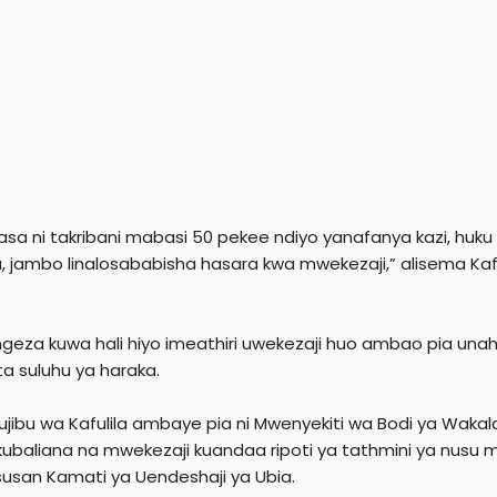
asa ni takribani mabasi 50 pekee ndiyo yanafanya kazi, huk
 jambo linalosababisha hasara kwa mwekezaji,” alisema Kafu
eza kuwa hali hiyo imeathiri uwekezaji huo ambao pia unah
ta suluhu ya haraka.
jibu wa Kafulila ambaye pia ni Mwenyekiti wa Bodi ya Waka
baliana na mwekezaji kuandaa ripoti ya tathmini ya nusu mwa
ususan Kamati ya Uendeshaji ya Ubia.