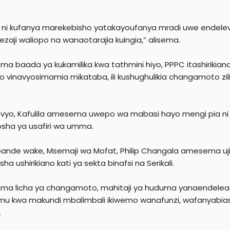
 ni kufanya marekebisho yatakayoufanya mradi uwe endele
zaji waliopo na wanaotarajia kuingia,” alisema.
a baada ya kukamilika kwa tathmini hiyo, PPPC itashirikiana
 vinavyosimamia mikataba, ili kushughulikia changamoto zil
ivyo, Kafulila amesema uwepo wa mabasi hayo mengi pia ni i
osha ya usafiri wa umma.
ande wake, Msemaji wa Mofat, Philip Changala amesema uji
sha ushirikiano kati ya sekta binafsi na Serikali.
a licha ya changamoto, mahitaji ya huduma yanaendelea
u kwa makundi mbalimbali ikiwemo wanafunzi, wafanyabiasha
.