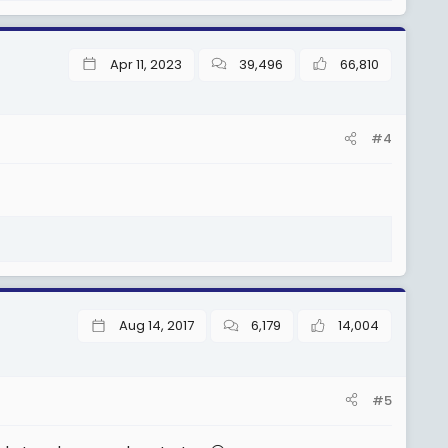
Apr 11, 2023
39,496
66,810
#4
Aug 14, 2017
6,179
14,004
#5