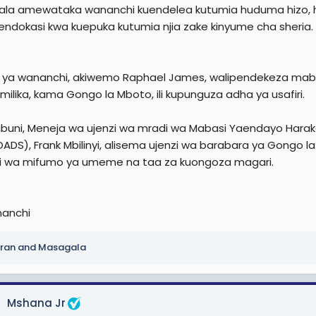
la amewataka wananchi kuendelea kutumia huduma hizo, h
ndokasi kwa kuepuka kutumia njia zake kinyume cha sheria.
 ya wananchi, akiwemo Raphael James, walipendekeza maba
amilika, kama Gongo la Mboto, ili kupunguza adha ya usafiri.
aribuni, Meneja wa ujenzi wa mradi wa Mabasi Yaendayo Har
DS), Frank Mbilinyi, alisema ujenzi wa barabara ya Gongo la M
i wa mifumo ya umeme na taa za kuongoza magari.
anchi
ran
and
Masagala
Mshana Jr