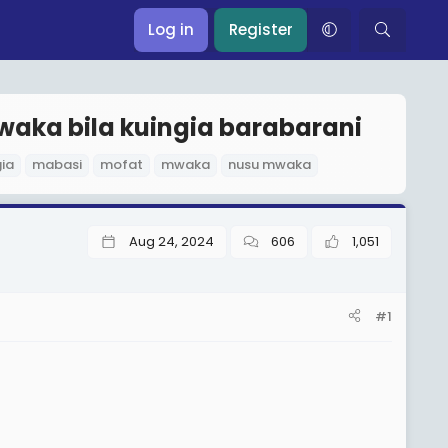
Log in
Register
waka bila kuingia barabarani
gia
mabasi
mofat
mwaka
nusu mwaka
Aug 24, 2024
606
1,051
#1