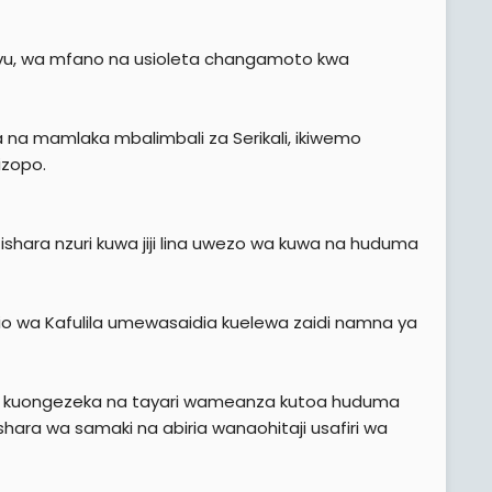
vu, wa mfano na usioleta changamoto kwa
 na mamlaka mbalimbali za Serikali, ikiwemo
izopo.
shara nzuri kuwa jiji lina uwezo wa kuwa na huduma
o wa Kafulila umewasaidia kuelewa zaidi namna ya
 kuongezeka na tayari wameanza kutoa huduma
ra wa samaki na abiria wanaohitaji usafiri wa