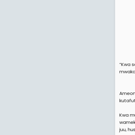
“Kwa s
mwaka,
Ameong
kutafu
Kwa mu
wameku
juu, h