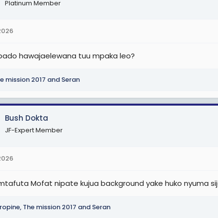
Platinum Member
2026
bado hawajaelewana tuu mpaka leo?
e mission 2017
and
Seran
Bush Dokta
JF-Expert Member
2026
ilimtafuta Mofat nipate kujua background yake huko nyuma si
ropine
,
The mission 2017
and
Seran