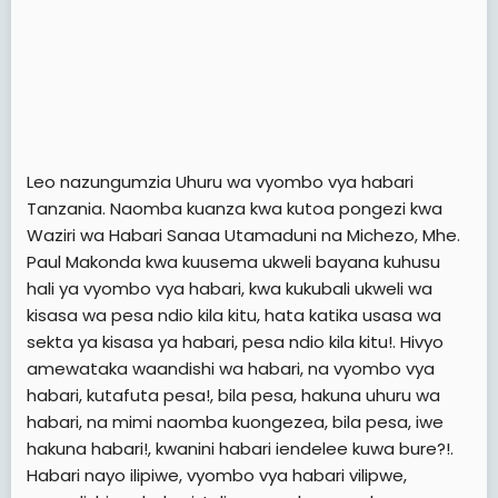
Leo nazungumzia Uhuru wa vyombo vya habari
Tanzania. Naomba kuanza kwa kutoa pongezi kwa
Waziri wa Habari Sanaa Utamaduni na Michezo, Mhe.
Paul Makonda kwa kuusema ukweli bayana kuhusu
hali ya vyombo vya habari, kwa kukubali ukweli wa
kisasa wa pesa ndio kila kitu, hata katika usasa wa
sekta ya kisasa ya habari, pesa ndio kila kitu!. Hivyo
amewataka waandishi wa habari, na vyombo vya
habari, kutafuta pesa!, bila pesa, hakuna uhuru wa
habari, na mimi naomba kuongezea, bila pesa, iwe
hakuna habari!, kwanini habari iendelee kuwa bure?!.
Habari nayo ilipiwe, vyombo vya habari vilipwe,