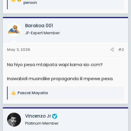
R
person
e
a
c
Barakoa 001
t
i
JF-Expert Member
o
n
s
May 3, 2026
#2
:
Na hiyo pesa mtaipata wapi kama sio ccm?
Inawabidi muandike propaganda ili mpewe pesa.
Pascal Mayalla
R
e
a
c
Vincenzo Jr
t
Platinum Member
i
o