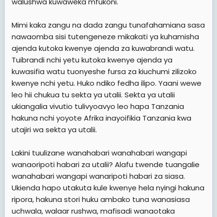
walushwa kuwaweka mfukoni.
Mimi kaka zangu na dada zangu tunafahamiana sasa
nawaomba sisi tutengeneze mikakati ya kuhamisha
ajenda kutoka kwenye ajenda za kuwabrandi watu.
Tuibrandi nchi yetu kutoka kwenye ajenda ya
kuwasifia watu tuonyeshe fursa za kiuchumi zilizoko
kwenye nchi yetu. Huko ndiko fedha ilipo. Yaani wewe
leo hii chukua tu sekta ya utalii. Sekta ya utalii
ukiangalia vivutio tulivyoavyo leo hapa Tanzania
hakuna nchi yoyote Afrika inayoifikia Tanzania kwa
utajiri wa sekta ya utalii.
Lakini tuulizane wanahabari wanahabari wangapi
wanaoripoti habari za utalii? Alafu twende tuangalie
wanahabari wangapi wanaripoti habari za siasa.
Ukienda hapo utakuta kule kwenye hela nyingi hakuna
ripora, hakuna stori huku ambako tuna wanasiasa
uchwala, walaar rushwa, mafisadi wanaotaka