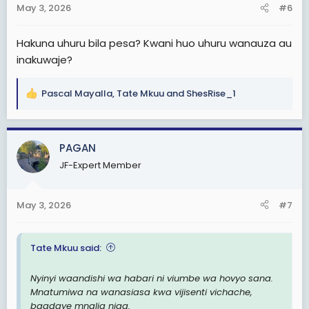
s
May 3, 2026
#6
:
Hakuna uhuru bila pesa? Kwani huo uhuru wanauza au
inakuwaje?
Pascal Mayalla
,
Tate Mkuu
and
ShesRise_1
R
e
a
c
PAGAN
t
JF-Expert Member
i
o
n
May 3, 2026
#7
s
:
Tate Mkuu said:
Nyinyi waandishi wa habari ni viumbe wa hovyo sana.
Mnatumiwa na wanasiasa kwa vijisenti vichache,
baadaye mnalia njaa.