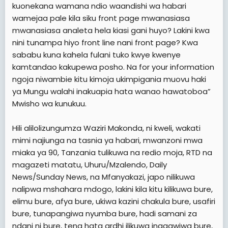
kuonekana wamana ndio waandishi wa habari
wamejaa pale kila siku front page mwanasiasa
mwanasiasa analeta hela kiasi gani huyo? Lakini kwa
nini tunampa hiyo front line nani front page? Kwa
sababu kuna kahela fulani tuko kwye kwenye
kamtandao kakupewa posho. Na for your information
ngoja niwambie kitu kimoja ukimpigania muovu haki
ya Mungu walahi inakuapia hata wanao hawatoboa”
Mwisho wa kunukuu.
Hili alilolizungumza Waziri Makonda, ni kweli, wakati
mimi najiunga na tasnia ya habari, mwanzoni mwa
miaka ya 90, Tanzania tulikuwa na redio moja, RTD na
magazeti matatu, Uhuru/Mzalendo, Daily
News/Sunday News, na Mfanyakazi, japo nilikuwa
nalipwa mshahara mdogo, lakini kila kitu kilikuwa bure,
elimu bure, afya bure, ukiwa kazini chakula bure, usafiri
bure, tunapangiwa nyumba bure, hadi samani za
ndani ni bure, tena hata ardhi ilikuwa inagawiwa bure,