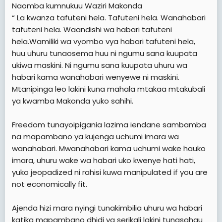
Naomba kumnukuu Waziri Makonda
“ La kwanza tafuteni hela. Tafuteni hela. Wanahabari
tafuteni hela. Waandishi wa habari tafuteni
hela.Wamiliki wa vyombo vya habari tafuteni hela,
huu uhuru tunaosema huu ni ngumu sana kuupata
ukiwa maskini. Ni ngumu sana kuupata uhuru wa
habari kama wanahabari wenyewe ni maskini.
Mtanipinga leo lakini kuna mahala mtakaa mtakubali
ya kwamba Makonda yuko sahihi.
Freedom tunayoipigania lazima iendane sambamba
na mapambano ya kujenga uchumi imara wa
wanahabari. Mwanahabari kama uchumi wake hauko
imara, uhuru wake wa habari uko kwenye hati hati,
yuko jeopadized ni rahisi kuwa manipulated if you are
not economically fit.
Ajenda hizi mara nyingi tunakimbilia uhuru wa habari
katika mapambano dhidi ya serikali lakini tunasahau