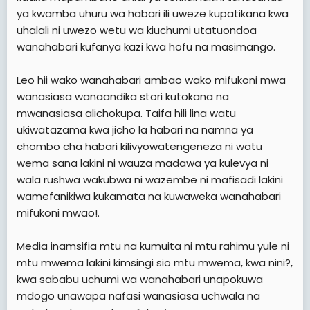
ya kwamba uhuru wa habari ili uweze kupatikana kwa
uhalali ni uwezo wetu wa kiuchumi utatuondoa
wanahabari kufanya kazi kwa hofu na masimango.
Leo hii wako wanahabari ambao wako mifukoni mwa
wanasiasa wanaandika stori kutokana na
mwanasiasa alichokupa. Taifa hili lina watu
ukiwatazama kwa jicho la habari na namna ya
chombo cha habari kilivyowatengeneza ni watu
wema sana lakini ni wauza madawa ya kulevya ni
wala rushwa wakubwa ni wazembe ni mafisadi lakini
wamefanikiwa kukamata na kuwaweka wanahabari
mifukoni mwao!.
Media inamsifia mtu na kumuita ni mtu rahimu yule ni
mtu mwema lakini kimsingi sio mtu mwema, kwa nini?,
kwa sababu uchumi wa wanahabari unapokuwa
mdogo unawapa nafasi wanasiasa uchwala na