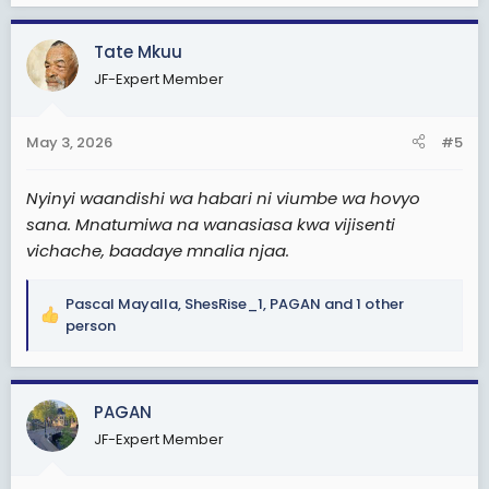
a
c
Tate Mkuu
t
JF-Expert Member
i
o
n
May 3, 2026
#5
s
:
Nyinyi waandishi wa habari ni viumbe wa hovyo
sana. Mnatumiwa na wanasiasa kwa vijisenti
vichache, baadaye mnalia njaa.
Pascal Mayalla
,
ShesRise_1
,
PAGAN
and 1 other
R
person
e
a
c
PAGAN
t
i
JF-Expert Member
o
n