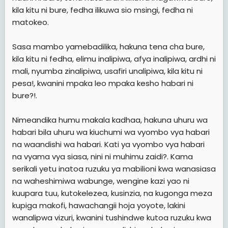
kila kitu ni bure, fedha ilikuwa sio msingi, fedha ni
matokeo.
Sasa mambo yamebadilika, hakuna tena cha bure,
kila kitu ni fedha, elimu inalipiwa, afya inalipiwa, ardhi ni
mali, nyumba zinalipiwa, usafiri unalipiwa, kila kitu ni
pesa!, kwanini mpaka leo mpaka kesho habari ni
bure?!.
Nimeandika humu makala kadhaa, hakuna uhuru wa
habari bila uhuru wa kiuchumi wa vyombo vya habari
na waandishi wa habari. Kati ya vyombo vya habari
na vyama vya siasa, nini ni muhimu zaidi?. Kama
serikali yetu inatoa ruzuku ya mabilioni kwa wanasiasa
na waheshimiwa wabunge, wengine kazi yao ni
kuupara tuu, kutokelezea, kusinzia, na kugonga meza
kupiga makofi, hawachangii hoja yoyote, lakini
wanalipwa vizuri, kwanini tushindwe kutoa ruzuku kwa