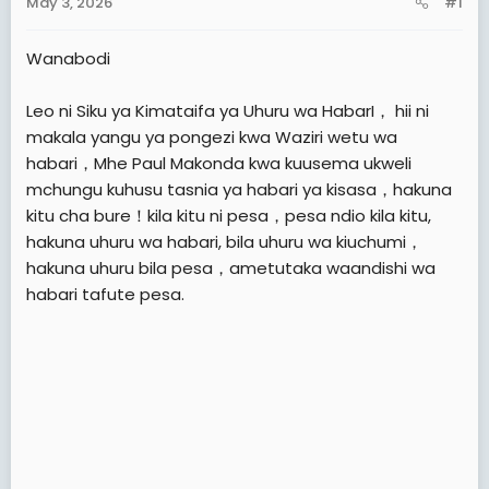
May 3, 2026
#1
t
t
a
e
Wanabodi
r
t
Leo ni Siku ya Kimataifa ya Uhuru wa HabarI， hii ni
e
makala yangu ya pongezi kwa Waziri wetu wa
r
habari，Mhe Paul Makonda kwa kuusema ukweli
mchungu kuhusu tasnia ya habari ya kisasa，hakuna
kitu cha bure！kila kitu ni pesa，pesa ndio kila kitu,
hakuna uhuru wa habari, bila uhuru wa kiuchumi，
hakuna uhuru bila pesa，ametutaka waandishi wa
habari tafute pesa.