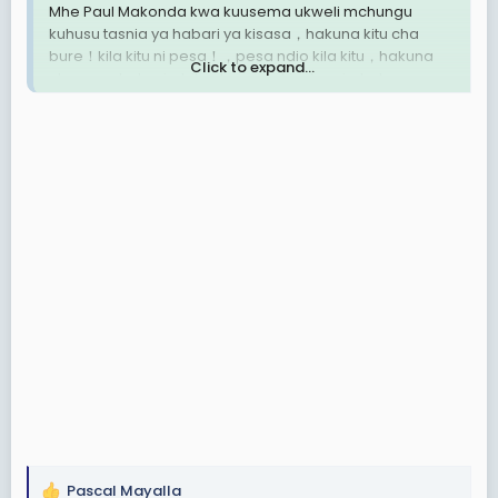
Mhe Paul Makonda kwa kuusema ukweli mchungu
kuhusu tasnia ya habari ya kisasa，hakuna kitu cha
bure！kila kitu ni pesa！，pesa ndio kila kitu，hakuna
Click to expand...
uhuru wa habari，bila uhuru wa kiuchumi，hakuna
uhuru bila pesa！，ametutaka waandishi wa habari
tafute pesa！.
View attachment 3583177
Leo nazungumzia Uhuru wa vyombo vya habari
Tanzania. Naomba kuanza kwa kutoa pongezi kwa
Waziri wa Habari Sanaa Utamaduni na Michezo, Mhe.
Paul Makonda kwa kuusema ukweli bayana kuhusu hali
ya vyombo vya habari, kwa kukubali ukweli wa kisasa
wa pesa ndio kila kitu, hata katika usasa wa sekta ya
kisasa ya habari, pesa ndio kila kitu!. Hivyo amewataka
waandishi wa habari, na vyombo vya habari, kutafuta
pesa!, bila pesa, hakuna uhuru wa habari, na mimi
naomba kuongezea, bila pesa, iwe hakuna habari!,
kwanini habari iendelee kuwa bure?!. Habari nayo
ilipiwe, vyombo vya habari vilipwe, waandishi wa
habari, tulipwe posho nono kama wengine
wanavyolipana!.
Pascal Mayalla