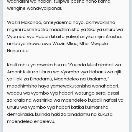
waandishi wa habari, tulipwe posho nono kama
wengine wanavyolipana!.
Waziri Makonda, ameyasema hayo, akimwakilisha
mgeni rasmi katika maadhimisho ya Siku ya uhuru wa
Vyombo vya Habari kitaifa yaliyofanyika mjini Arusha,
ambaye ilikuwa awe Waziri Mkuu, Mhe. Mwigulu
Nchemba.
Kauli mbiu ya mwaka huu ni “Kuunda Mustakabali wa
Amani: Kukuza Uhuru wa Vyombo vya Habari kwa ajili
ya Haki za Binadamu, Maendeleo na Usalama,”
maadhimisho haya yamewakutanisha wanahabari,
wadau wa vyombo vya habari, watunga sera, asasi
za kiraia na washirika wa maendeleo kujadili nafasi ya
uhuru wa vyombo vya habari katika kuimarisha
demokrasia, kulinda haki za binadamu na kukuza
maendeleo endelevu.