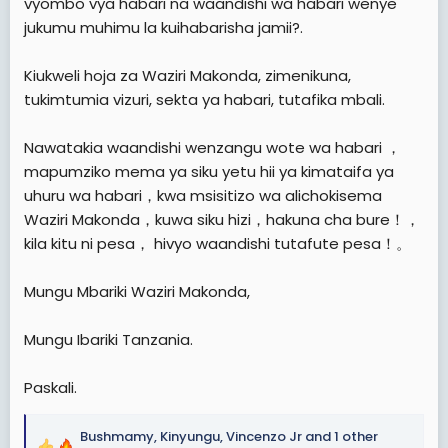
vyombo vya habari na waandishi wa habari wenye
jukumu muhimu la kuihabarisha jamii?.
Kiukweli hoja za Waziri Makonda, zimenikuna,
tukimtumia vizuri, sekta ya habari, tutafika mbali.
Nawatakia waandishi wenzangu wote wa habari ，
mapumziko mema ya siku yetu hii ya kimataifa ya
uhuru wa habari，kwa msisitizo wa alichokisema
Waziri Makonda，kuwa siku hizi，hakuna cha bure！，
kila kitu ni pesa， hivyo waandishi tutafute pesa！。
Mungu Mbariki Waziri Makonda,
Mungu Ibariki Tanzania.
Paskali.
Bushmamy
,
Kinyungu
,
Vincenzo Jr
and 1 other