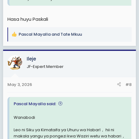
Hasa huyu Paskali
Pascal Mayalla
and
Tate Mkuu
R
e
a
c
Ileje
t
JF-Expert Member
i
o
n
May 3, 2026
#8
s
:
Pascal Mayalla said:
Wanabodi
Leo ni Siku ya Kimataifa ya Uhuru wa HabarI， hii ni
makala yangu ya pongezi kwa Waziri wetu wa habari，