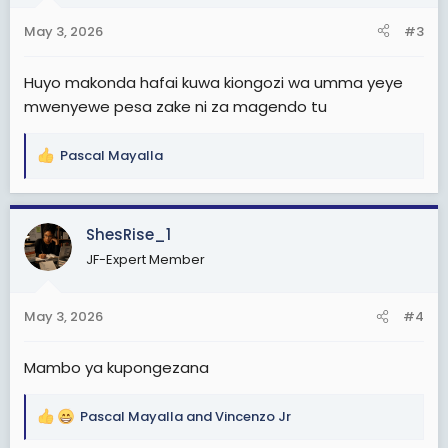
n
May 3, 2026
#3
s
:
Huyo makonda hafai kuwa kiongozi wa umma yeye
mwenyewe pesa zake ni za magendo tu
Pascal Mayalla
R
e
a
c
ShesRise_1
t
JF-Expert Member
i
o
n
May 3, 2026
#4
s
:
Mambo ya kupongezana
Pascal Mayalla
and
Vincenzo Jr
R
e