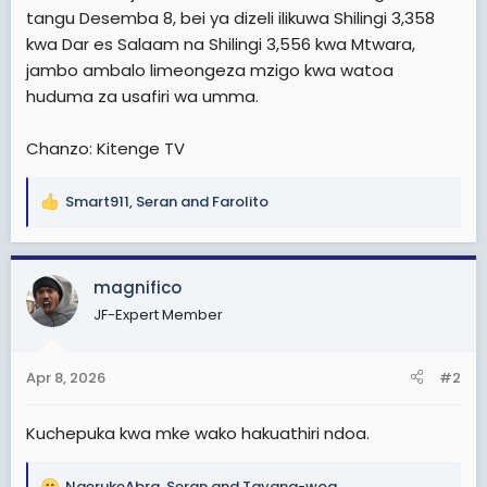
tangu Desemba 8, bei ya dizeli ilikuwa Shilingi 3,358
kwa Dar es Salaam na Shilingi 3,556 kwa Mtwara,
jambo ambalo limeongeza mzigo kwa watoa
huduma za usafiri wa umma.
Chanzo: Kitenge TV
Smart911
,
Seran
and
Farolito
R
e
a
c
magnifico
t
JF-Expert Member
i
o
n
Apr 8, 2026
#2
s
:
Kuchepuka kwa mke wako hakuathiri ndoa.
NgerukeAbra
,
Seran
and
Tayana-wog