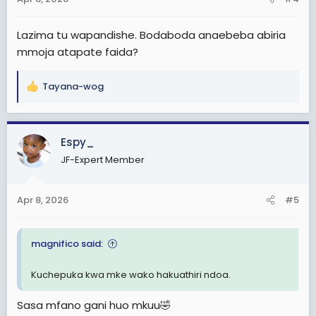
s
:
Lazima tu wapandishe. Bodaboda anaebeba abiria
mmoja atapate faida?
Tayana-wog
R
e
a
c
Espy_
t
JF-Expert Member
i
o
n
Apr 8, 2026
#5
s
:
magnifico said:
Kuchepuka kwa mke wako hakuathiri ndoa.
Sasa mfano gani huo mkuu🤣