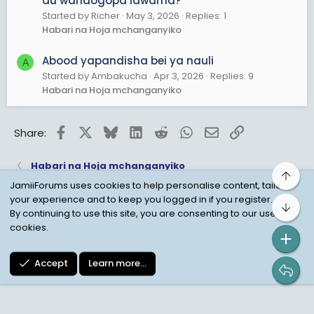
au wanaogopa lawama?
Started by Richer
May 3, 2026
Replies: 1
Habari na Hoja mchanganyiko
Abood yapandisha bei ya nauli
A
Started by Ambakucha
Apr 3, 2026
Replies: 9
Habari na Hoja mchanganyiko
Facebook
X
Bluesky
LinkedIn
Reddit
WhatsApp
Email
Link
Share:
Habari na Hoja mchanganyiko
Top
JamiiForums uses cookies to help personalise content, tailor
your experience and to keep you logged in if you register.
Bot
Child Protection Policy
Personal Data Protection
By continuing to use this site, you are consenting to our use of
cookies.
Contact us
Terms
Privacy Policy
Help
Accept
Learn more…