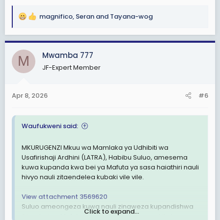
magnifico
,
Seran
and
Tayana-wog
R
e
a
c
Mwamba 777
M
t
JF-Expert Member
i
o
n
Apr 8, 2026
#6
s
:
Waufukweni said:
MKURUGENZI Mkuu wa Mamlaka ya Udhibiti wa
Usafirishaji Ardhini (LATRA), Habibu Suluo, amesema
kuwa kupanda kwa bei ya Mafuta ya sasa haiathiri nauli
hivyo nauli zitaendelea kubaki vile vile.
View attachment 3569620
Suluo ameongeza kuwa nauli zinaweza kupandishwa
Click to expand...
ikiwa bei ya Mafuta itapanda kwa kiwango kikubwa,