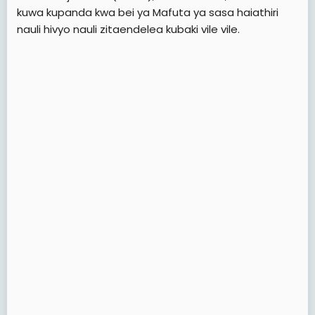
e
kuwa kupanda kwa bei ya Mafuta ya sasa haiathiri
r
nauli hivyo nauli zitaendelea kubaki vile vile.