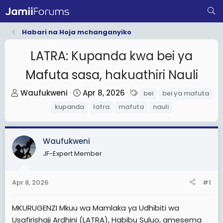
Habari na Hoja mchanganyiko
LATRA: Kupanda kwa bei ya
Mafuta sasa, hakuathiri Nauli
T
S
T
Waufukweni
Apr 8, 2026
bei
bei ya mafuta
h
t
a
kupanda
latra
mafuta
nauli
r
a
g
e
r
s
a
t
Waufukweni
d
d
JF-Expert Member
s
a
t
t
Apr 8, 2026
#1
a
e
r
MKURUGENZI Mkuu wa Mamlaka ya Udhibiti wa
t
Usafirishaji Ardhini (LATRA), Habibu Suluo, amesema