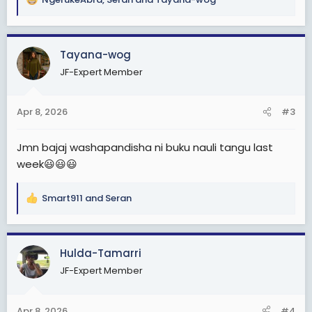
R
e
a
c
Tayana-wog
t
JF-Expert Member
i
o
n
Apr 8, 2026
#3
s
:
Jmn bajaj washapandisha ni buku nauli tangu last
week😃😃😃
Smart911
and
Seran
R
e
a
c
Hulda-Tamarri
t
JF-Expert Member
i
o
n
Apr 8, 2026
#4