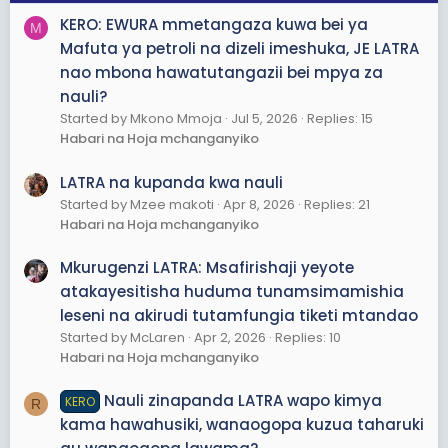
KERO: EWURA mmetangaza kuwa bei ya
M
Mafuta ya petroli na dizeli imeshuka, JE LATRA
nao mbona hawatutangazii bei mpya za
nauli?
Started by Mkono Mmoja
Jul 5, 2026
Replies: 15
Habari na Hoja mchanganyiko
LATRA na kupanda kwa nauli
Started by Mzee makoti
Apr 8, 2026
Replies: 21
Habari na Hoja mchanganyiko
Mkurugenzi LATRA: Msafirishaji yeyote
atakayesitisha huduma tunamsimamishia
leseni na akirudi tutamfungia tiketi mtandao
Started by McLaren
Apr 2, 2026
Replies: 10
Habari na Hoja mchanganyiko
Nauli zinapanda LATRA wapo kimya
KERO
R
kama hawahusiki, wanaogopa kuzua taharuki