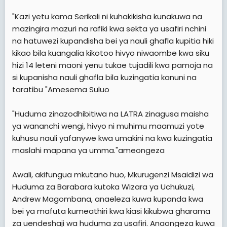
"Kazi yetu kama Serikali ni kuhakikisha kunakuwa na
mazingira mazuri na rafiki kwa sekta ya usafiri nchini
na hatuwezi kupandisha bei ya nauli ghafla kupitia hiki
kikao bila kuangalia kikotoo hivyo niwaombe kwa siku
hizi 14 leteni maoni yenu tukae tujadili kwa pamoja na
si kupanisha nauli ghafla bila kuzingatia kanuni na
taratibu "Amesema Suluo
"Huduma zinazodhibitiwa na LATRA zinagusa maisha
ya wananchi wengi, hivyo ni muhimu maamuzi yote
kuhusu nauli yafanywe kwa umakini na kwa kuzingatia
maslahi mapana ya umma."ameongeza
Awali, akifungua mkutano huo, Mkurugenzi Msaidizi wa
Huduma za Barabara kutoka Wizara ya Uchukuzi,
Andrew Magombana, anaeleza kuwa kupanda kwa
bei ya mafuta kumeathiri kwa kiasi kikubwa gharama
za uendeshaji wa huduma za usafiri. Anaongeza kuwa