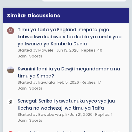
t
i
o
Similar Discussions
n
s
Timu ya taifa ya England imepata pigo
M
:
kubwa kwa kuibiwa vifaa kabla ya mechi yao
ya kwanza ya Kombe la Dunia
Started by Mawele
Jun 13, 2026
Replies: 40
Jamii Sports
Kwanini familia ya Dewji imegandamana na
timu ya Simba?
Started by kavulata
Feb 5, 2026
Replies: 17
Jamii Sports
Senegal: Serikali yawatunuku vyeo vya juu
Kocha na wachezaji wa timu ya Taifa
Started by Bawabu wa pili
Jan 21, 2026
Replies: 1
Jamii Sports