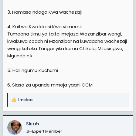
3. Hamasa ndogo Kwa wachezaji.
4. Kuitwa Kwa kikosi Kwa vi memo.
Tumeona timu ya taifa imejaza Wazanzibar wengi,
kwakuwa coach ni Mzanzibar na kuwaacha wachezaji
wengi kutoka Tanganyika kama Chikola, Mtasingwa,
Mgunda n.k
5. Hali ngumu kiuchumi
6. Siasa za upande mmoja yaani CCM
Imeloa
R
e
a
c
Slim5
t
JF-Expert Member
i