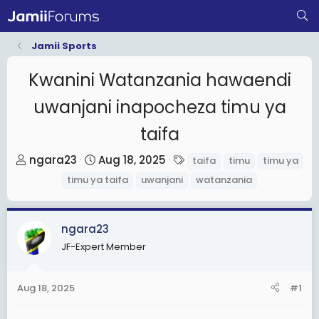
Jamii Sports
Kwanini Watanzania hawaendi
uwanjani inapocheza timu ya
taifa
T
S
T
ngara23
Aug 18, 2025
taifa
timu
timu ya
h
t
a
timu ya taifa
uwanjani
watanzania
r
a
g
e
r
s
a
t
ngara23
d
d
JF-Expert Member
s
a
t
t
Aug 18, 2025
#1
a
e
r