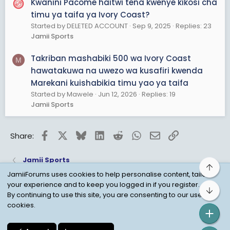
Kwanini Pacome haitwi tena kwenye kikosi cha
timu ya taifa ya Ivory Coast?
Started by DELETED ACCOUNT
Sep 9, 2025
Replies: 23
Jamii Sports
Takriban mashabiki 500 wa Ivory Coast
M
hawatakuwa na uwezo wa kusafiri kwenda
Marekani kuishabikia timu yao ya taifa
Started by Mawele
Jun 12, 2026
Replies: 19
Jamii Sports
Facebook
X
Bluesky
LinkedIn
Reddit
WhatsApp
Email
Link
Share:
Jamii Sports
Top
JamiiForums uses cookies to help personalise content, tailor
your experience and to keep you logged in if you register.
Bot
Child Protection Policy
Personal Data Protection
By continuing to use this site, you are consenting to our use of
cookies.
Contact us
Terms
Privacy Policy
Help