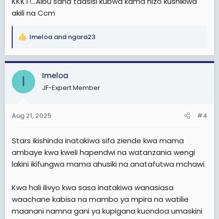
KKKT!...Aibu sana taasisi kubwa kama hizo kushikiwa
akili na Ccm
Imeloa
and
ngara23
R
e
a
c
Imeloa
I
t
JF-Expert Member
i
o
n
Aug 21, 2025
#4
s
:
Stars ikishinda inatakiwa sifa ziende kwa mama
ambaye kwa kweli hapendwi na watanzania wengi
lakini ikifungwa mama ahusiki na anatafutwa mchawi.
Kwa hali ilivyo kwa sasa inatakiwa wanasiasa
waachane kabisa na mambo ya mpira na watilie
maanani namna gani ya kupigana kuondoa umaskini