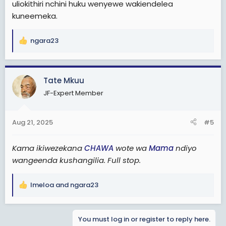
uliokithiri nchini huku wenyewe wakiendelea
kuneemeka.
ngara23
R
e
a
c
Tate Mkuu
t
JF-Expert Member
i
o
n
Aug 21, 2025
#5
s
:
Kama ikiwezekana
CHAWA
wote wa
Mama
ndiyo
wangeenda kushangilia. Full stop.
Imeloa
and
ngara23
R
e
a
You must log in or register to reply here.
c