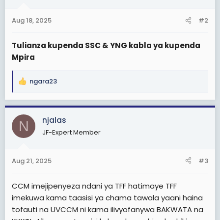
o
n
Aug 18, 2025
#2
s
:
Tulianza kupenda SSC & YNG kabla ya kupenda
Mpira
ngara23
R
e
a
c
njalas
N
t
JF-Expert Member
i
o
n
Aug 21, 2025
#3
s
:
CCM imejipenyeza ndani ya TFF hatimaye TFF
imekuwa kama taasisi ya chama tawala yaani haina
tofauti na UVCCM ni kama ilivyofanywa BAKWATA na