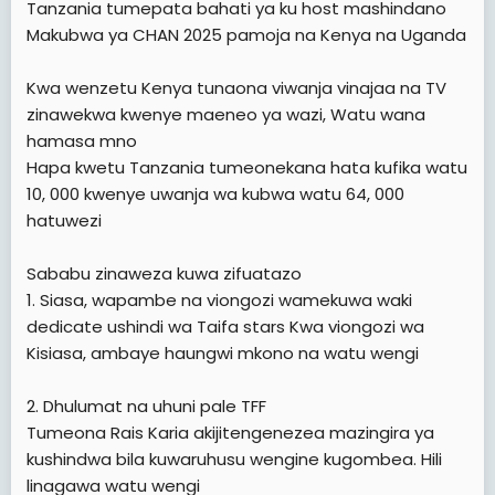
Tanzania tumepata bahati ya ku host mashindano
t
Makubwa ya CHAN 2025 pamoja na Kenya na Uganda
e
r
Kwa wenzetu Kenya tunaona viwanja vinajaa na TV
zinawekwa kwenye maeneo ya wazi, Watu wana
hamasa mno
Hapa kwetu Tanzania tumeonekana hata kufika watu
10, 000 kwenye uwanja wa kubwa watu 64, 000
hatuwezi
Sababu zinaweza kuwa zifuatazo
1. Siasa, wapambe na viongozi wamekuwa waki
dedicate ushindi wa Taifa stars Kwa viongozi wa
Kisiasa, ambaye haungwi mkono na watu wengi
2. Dhulumat na uhuni pale TFF
Tumeona Rais Karia akijitengenezea mazingira ya
kushindwa bila kuwaruhusu wengine kugombea. Hili
linagawa watu wengi