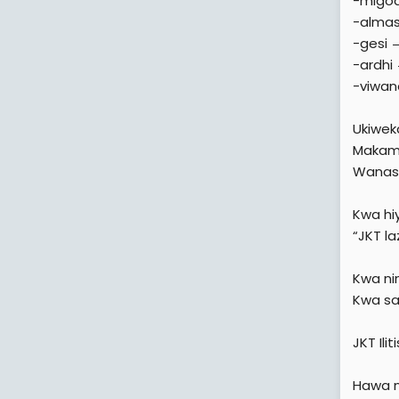
-migod
-almas
-gesi 
-ardhi
-viwan
Ukiwek
Makamp
Wanasi
Kwa hi
“JKT la
Kwa ni
Kwa sab
JKT Il
Hawa n