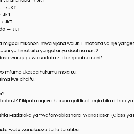
i ya dhahabu → JKT
i → JKT
→ JKT
 → JKT
da → JKT
a migodi mikononi mwa vijana wa JKT, mataifa ya nje yangef
uni ya kimataifa yangefanya deal na nani?
asa wangepewa sadaka za kampeni na nani?
yo mfumo ukatoa hukumu moja tu:
zima iwe dhaifu.”
ni?
abu JKT ikipata nguvu, hakuna goli linaloingia bila ridhaa ya 
itishia Madaraka ya “Wafanyabiashara-Wanasiasa” (Class ya 
dio watu wanakaoza taifa taratibu: