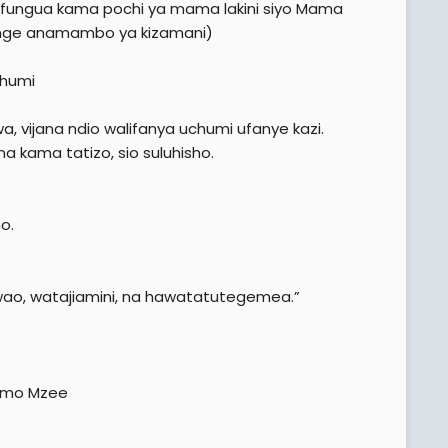
aifungua kama pochi ya mama lakini siyo Mama
enge anamambo ya kizamani)
chumi
a, vijana ndio walifanya uchumi ufanye kazi.
na kama tatizo, sio suluhisho.
o.
wao, watajiamini, na hawatatutegemea.”
fumo Mzee