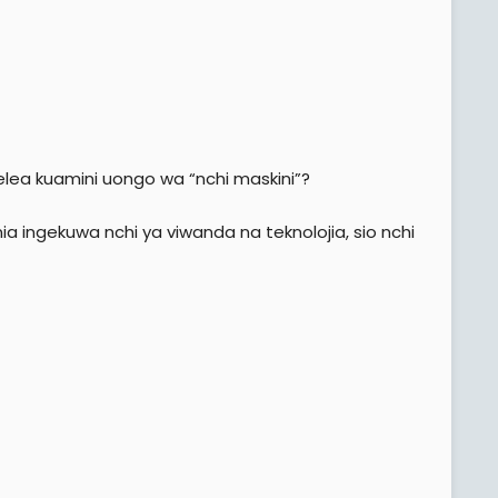
delea kuamini uongo wa “nchi maskini”?
a ingekuwa nchi ya viwanda na teknolojia, sio nchi