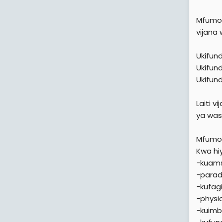
Mfumo 
vijana 
Ukifun
Ukifund
Ukifund
Laiti 
ya was
Mfumo 
Kwa hi
-kuam
-para
-kufag
-physic
-kuim