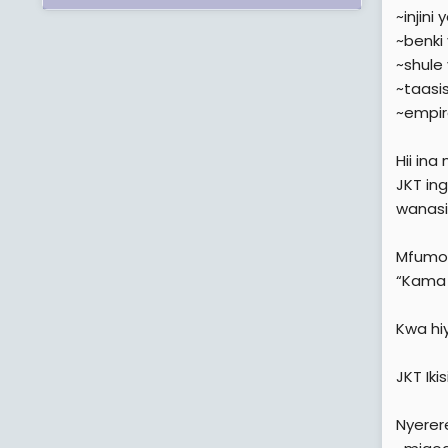
~injini
~benki
~shule
~taasis
~empir
Hii ina
JKT in
wanasi
Mfumo
“Kama 
Kwa hi
JKT Ik
Nyerere