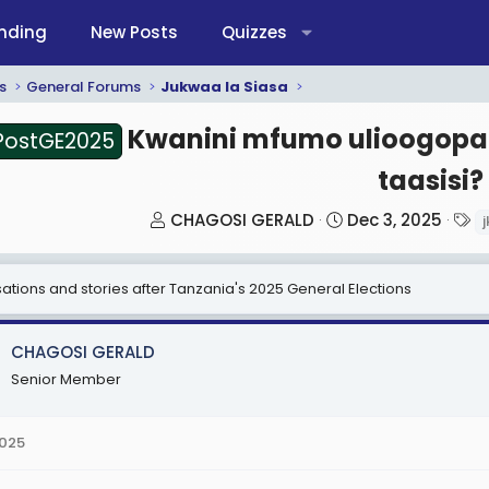
nding
New Posts
Quizzes
s
General Forums
Jukwaa la Siasa
Kwanini mfumo ulioogopa v
PostGE2025
taasisi?
T
S
T
CHAGOSI GERALD
Dec 3, 2025
j
h
t
a
r
a
g
tions and stories after Tanzania's 2025 General Elections
e
r
s
a
t
d
d
CHAGOSI GERALD
s
a
Senior Member
t
t
a
e
2025
r
t