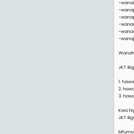
-wanai
-wana
-wanapi
-wanauz
-wana
-wanaj
Wanahit
JKT ik
1. hawap
2. hawa
3. haw
Kwa hiy
JKT il
Mfumo 