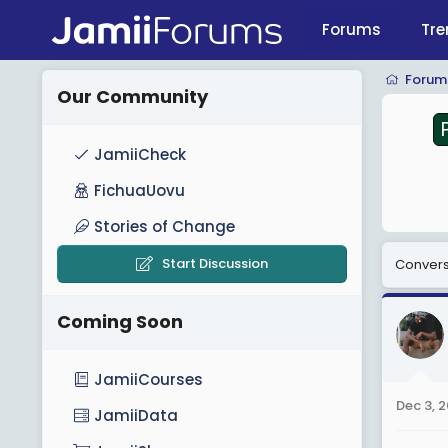
Forums
Tre
PostGE2025
Forum
Our Community
JamiiCheck
FichuaUovu
Stories of Change
Start Discussion
Conversa
Coming Soon
JamiiCourses
Dec 3, 
JamiiData