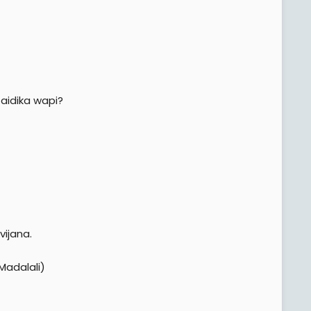
aidika wapi?
vijana.
Madalali)