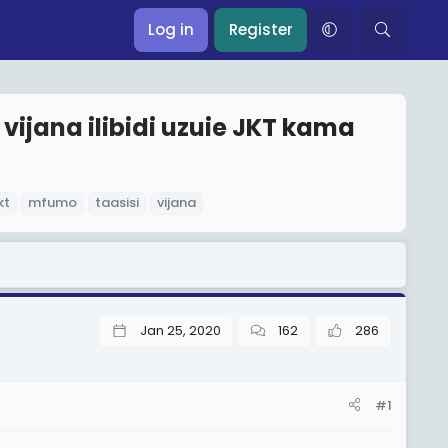
Log in
Register
ijana ilibidi uzuie JKT kama
kt
mfumo
taasisi
vijana
Jan 25, 2020
162
286
#1