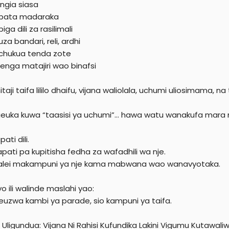
ngia siasa
pata madaraka
ga dili za rasilimali
a bandari, reli, ardhi
chukua tenda zote
enga matajiri wao binafsi
aji taifa lililo dhaifu, vijana waliolala, uchumi uliosimama, na
igeuka kuwa “taasisi ya uchumi”… hawa watu wanakufa mara m
ati dili.
pati pa kupitisha fedha za wafadhili wa nje.
alei makampuni ya nje kama mabwana wao wanavyotaka.
o ili walinde maslahi yao:
igeuzwa kambi ya parade, sio kampuni ya taifa.
Uligundua: Vijana Ni Rahisi Kufundika Lakini Vigumu Kutawali