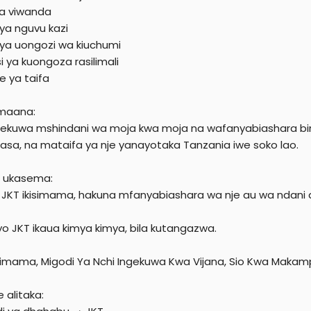
 ya viwanda
 ya nguvu kazi
 ya uongozi wa kiuchumi
i ya kuongoza rasilimali
e ya taifa
 maana:
gekuwa mshindani wa moja kwa moja na wafanyabiashara binaf
asa, na mataifa ya nje yanayotaka Tanzania iwe soko lao.
 ukasema:
JKT ikisimama, hakuna mfanyabiashara wa nje au wa ndani at
yo JKT ikaua kimya kimya, bila kutangazwa.
isimama, Migodi Ya Nchi Ingekuwa Kwa Vijana, Sio Kwa Makam
 alitaka: