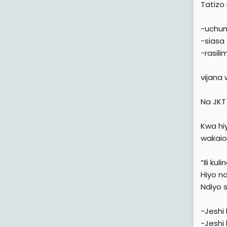
Tatizo
-uchum
-siasa
-rasili
vijana 
Na JKT
Kwa hiy
wakaio
“Ili ku
Hiyo ndi
Ndiyo 
-Jeshi l
-Jeshi l