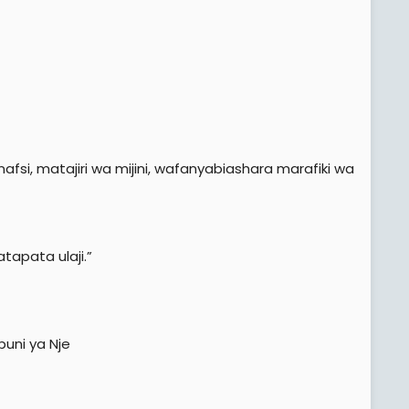
si, matajiri wa mijini, wafanyabiashara marafiki wa
apata ulaji.”
puni ya Nje