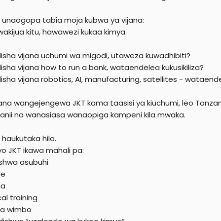
unaogopa tabia moja kubwa ya vijana:
wakijua kitu, hawawezi kukaa kimya.
disha vijana uchumi wa migodi, utaweza kuwadhibiti?
isha vijana how to run a bank, wataendelea kukusikiliza?
isha vijana robotics, AI, manufacturing, satellites - wataen
vijana wangejengewa JKT kama taasisi ya kiuchumi, leo Tanzani
anii na wanasiasa wanaopiga kampeni kila mwaka.
haukutaka hilo.
yo JKT ikawa mahali pa:
shwa asubuhi
de
ia
al training
ba wimbo