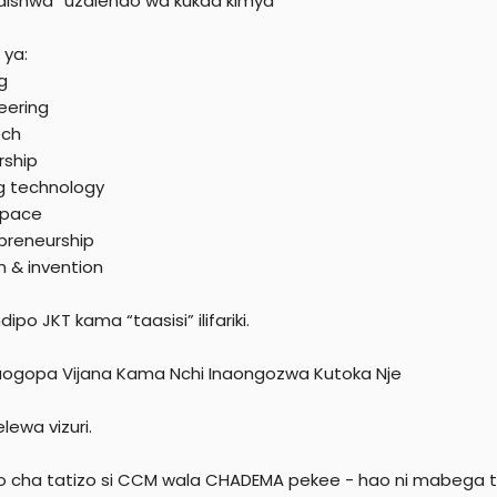
dishwa “uzalendo wa kukaa kimya”
 ya:
g
eering
ech
rship
g technology
space
preneurship
n & invention
ipo JKT kama “taasisi” ilifariki.
uogopa Vijana Kama Nchi Inaongozwa Kutoka Nje
lewa vizuri.
 cha tatizo si CCM wala CHADEMA pekee - hao ni mabega t