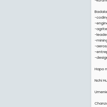
-kufun
Badala
-codin
-engin
-agrit
-leade
-minin
-aero
-entre
-desig
Hapo nd
Nchi H
Umenie
Chanzo