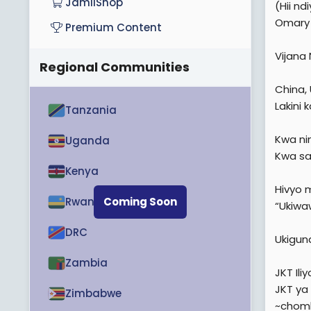
JamiiShop
(Hii n
Omary 
Premium Content
Vijana
Regional Communities
China, 
Lakini 
Tanzania
Kwa ni
Uganda
Kwa sa
Kenya
Hivyo
Rwanda
Coming Soon
“Ukiwa
DRC
Ukigun
Zambia
JKT Il
JKT ya
Zimbabwe
~chomb