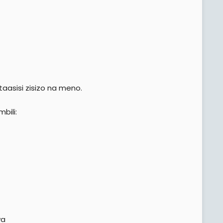
 taasisi zisizo na meno.
bili:
wa