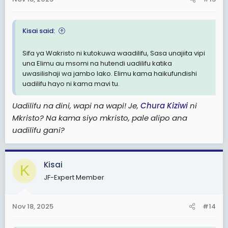
s
:
Kisai said:
Sifa ya Wakristo ni kutokuwa waadilifu, Sasa unajiita vipi
una Elimu au msomi na hutendi uadilifu katika
uwasilishaji wa jambo lako. Elimu kama haikufundishi
uadilifu hayo ni kama mavi tu.
Uadilifu na dini, wapi na wapi! Je,
Chura
Kiziwi
ni
Mkristo? Na kama siyo mkristo, pale alipo ana
uadilifu gani?
Kisai
K
JF-Expert Member
Nov 18, 2025
#14