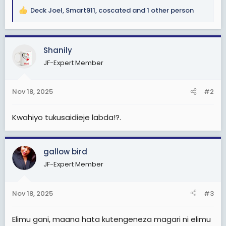
Deck Joel
,
Smart911
,
coscated
and 1 other person
R
e
a
c
Shanily
t
JF-Expert Member
i
o
n
Nov 18, 2025
#2
s
:
Kwahiyo tukusaidieje labda!?.
gallow bird
JF-Expert Member
Nov 18, 2025
#3
Elimu gani, maana hata kutengeneza magari ni elimu