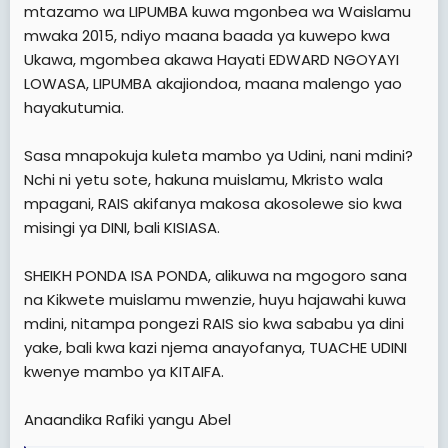
mtazamo wa LIPUMBA kuwa mgonbea wa Waislamu
mwaka 2015, ndiyo maana baada ya kuwepo kwa
Ukawa, mgombea akawa Hayati EDWARD NGOYAYI
LOWASA, LIPUMBA akajiondoa, maana malengo yao
hayakutumia.
Sasa mnapokuja kuleta mambo ya Udini, nani mdini?
Nchi ni yetu sote, hakuna muislamu, Mkristo wala
mpagani, RAIS akifanya makosa akosolewe sio kwa
misingi ya DINI, bali KISIASA.
SHEIKH PONDA ISA PONDA, alikuwa na mgogoro sana
na Kikwete muislamu mwenzie, huyu hajawahi kuwa
mdini, nitampa pongezi RAIS sio kwa sababu ya dini
yake, bali kwa kazi njema anayofanya, TUACHE UDINI
kwenye mambo ya KITAIFA.
Anaandika Rafiki yangu Abel