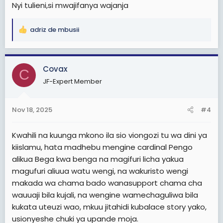
Nyi tulieni,si mwajifanya wajanja
adriz de mbusii
R
e
a
c
Covax
C
t
JF-Expert Member
i
o
n
Nov 18, 2025
#4
s
:
Kwahili na kuunga mkono ila sio viongozi tu wa dini ya
kiislamu, hata madhebu mengine cardinal Pengo
alikua Bega kwa benga na magifuri licha yakua
magufuri aliuua watu wengi, na wakuristo wengi
makada wa chama bado wanasupport chama cha
wauuaji bila kujali, na wengine wamechaguliwa bila
kukata uteuzi wao, mkuu jitahidi kubalace story yako,
usionyeshe chuki ya upande moja.