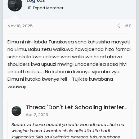
Logikos
JF-Expert Member
Nov 18, 2025
#11
Elimu ni nini labda Tunakosea sana kuhusisha mavyeti
na Elimu, Babu zetu walikuwa hawajaenda hizo formal
schools ila kwa uelewa wao walikuwa head above
shoulders kwa upuuzi mwingi unaoendelea sasa hivi
on both sides....; Na kuhamia kwenye vijembe vya
Elimu ni kutoka kwenye reli - Tujikite kuwabana
wauwaji
Thread 'Don't Let Schooling interfere with your Education'
Apr 2, 2023
Baada ya kuona baadhi ya watu wanadharau shule na
wengine kuona kwamba shule ndio kila kitu hadi
kujipachika Sifa za Kuelimika nimeona tukumbushane