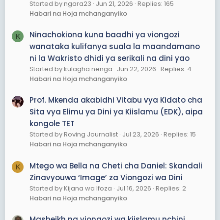
Started by ngara23
Jun 21, 2026
Replies: 165
Habari na Hoja mchanganyiko
Ninachokiona kuna baadhi ya viongozi
K
wanataka kulifanya suala la maandamano
ni la Wakristo dhidi ya serikali na dini yao
Started by kulagha nenga
Jun 22, 2026
Replies: 4
Habari na Hoja mchanganyiko
Prof. Mkenda akabidhi Vitabu vya Kidato cha
Sita vya Elimu ya Dini ya Kiislamu (EDK), aipa
kongole TET
Started by Roving Journalist
Jul 23, 2026
Replies: 15
Habari na Hoja mchanganyiko
Mtego wa Bella na Cheti cha Daniel: Skandali
K
Zinavyouwa ‘Image’ za Viongozi wa Dini
Started by Kijana wa Ifoza
Jul 16, 2026
Replies: 2
Habari na Hoja mchanganyiko
Masheikh na viongozi wa kiislamu nchini