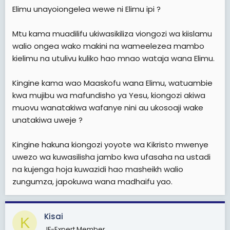
Elimu unayoiongelea wewe ni Elimu ipi ?
Mtu kama muadilifu ukiwasikiliza viongozi wa kiislamu
walio ongea wako makini na wameelezea mambo
kielimu na utulivu kuliko hao mnao wataja wana Elimu.
Kingine kama wao Maaskofu wana Elimu, watuambie
kwa mujibu wa mafundisho ya Yesu, kiongozi akiwa
muovu wanatakiwa wafanye nini au ukosoaji wake
unatakiwa uweje ?
Kingine hakuna kiongozi yoyote wa Kikristo mwenye
uwezo wa kuwasilisha jambo kwa ufasaha na ustadi
na kujenga hoja kuwazidi hao masheikh walio
zungumza, japokuwa wana madhaifu yao.
Kisai
K
JF-Expert Member