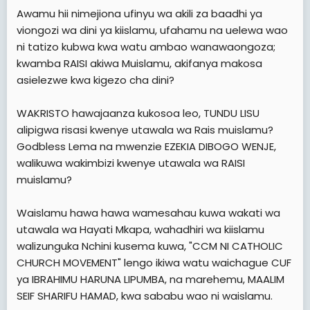
e
Awamu hii nimejiona ufinyu wa akili za baadhi ya
r
viongozi wa dini ya kiislamu, ufahamu na uelewa wao
ni tatizo kubwa kwa watu ambao wanawaongoza;
kwamba RAISI akiwa Muislamu, akifanya makosa
asielezwe kwa kigezo cha dini?
WAKRISTO hawajaanza kukosoa leo, TUNDU LISU
alipigwa risasi kwenye utawala wa Rais muislamu?
Godbless Lema na mwenzie EZEKIA DIBOGO WENJE,
walikuwa wakimbizi kwenye utawala wa RAISI
muislamu?
Waislamu hawa hawa wamesahau kuwa wakati wa
utawala wa Hayati Mkapa, wahadhiri wa kiislamu
walizunguka Nchini kusema kuwa, "CCM NI CATHOLIC
CHURCH MOVEMENT" lengo ikiwa watu waichague CUF
ya IBRAHIMU HARUNA LIPUMBA, na marehemu, MAALIM
SEIF SHARIFU HAMAD, kwa sababu wao ni waislamu.