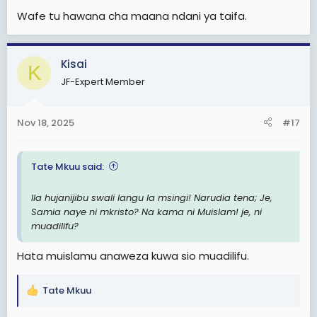
Wafe tu hawana cha maana ndani ya taifa.
Kisai
K
JF-Expert Member
Nov 18, 2025
#17
Tate Mkuu said:
Ila hujanijibu swali langu la msingi! Narudia tena; Je,
Samia naye ni mkristo? Na kama ni Muislam! je, ni
muadilifu?
Hata muislamu anaweza kuwa sio muadilifu.
Tate Mkuu
R
e