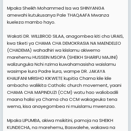
Mpaka Sheikh Mohammed Isa wa SHINYANGA
amewahi kutukusanya Pale THAQAAFA Mwanza
kueleza mambo hayo.
Wakati DR. WILLBROD SILAA, anagombea kiti cha URAIS,
kwa tiketi ya CHAMA CHA DEMOKRASIA NA MAENDELEO
(CHADEMA) wahadhiri wa kiislamu akiwemo
marehemu HUSSEIN MSOPA (SHEIKH SHARIFU MAJINI)
walizunguka Nchi nzima kuwahamasisha waislamu
wasimpe kura Padre kura, wampe DR. JAKAYA
KHALIFANI MRISHO KIKWETE kupitia Chama kile kile
ambacho waliikita Catholic church movement, yaani
CHAMA CHA MAPINDUZI (CCM) watu hao waliobadili
maana halisi ya Chama cha CCM wakageuka tena
wema, kisa anayegombea ni muislamu mwenzao.
Mpaka LIPUMBA, akiwa msikitini, pamoja na SHEIKH
KUNDECHA, na marehemu, Baswalehe, wakawa na