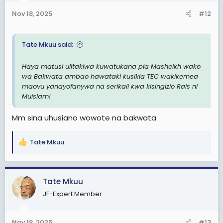
Nov 18, 2025
#12
Tate Mkuu said:
Haya matusi ulitakiwa kuwatukana pia Masheikh wako
wa Bakwata ambao hawataki kusikia TEC wakikemea
maovu yanayofanywa na serikali kwa kisingizio Rais ni
Muislam!
Mm sina uhusiano wowote na bakwata
Tate Mkuu
R
e
a
c
Tate Mkuu
t
JF-Expert Member
i
o
n
Nov 18, 2025
#13