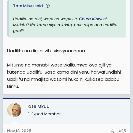
Tate Mkuu said:
Uadilifu na dini, wapi na wapi! Je,
Chura
Kiziwi
ni
Mkristo? Na kama siyo mkristo, pale alipo ana uadilifu
gani?
Uadilifu na dini ni vitu visivyoachana.
Mitume na manabii wote walitumwa kwa ajili ya
kutenda uadilifu. Sasa kama dini yenu haiwafundishi
uadilifu na mnajiita wasomi huko ni kuikosea adabu
Elimu.
Tate Mkuu
JF-Expert Member
Nov 18, 2025
#15