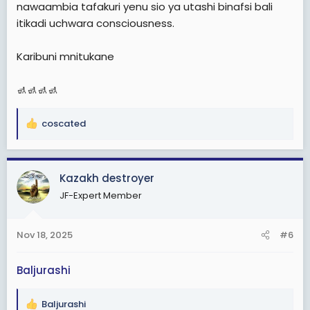
nawaambia tafakuri yenu sio ya utashi binafsi bali
itikadi uchwara consciousness.
Karibuni mnitukane
🚮🚮🚮🚮
coscated
R
e
a
c
Kazakh destroyer
t
JF-Expert Member
i
o
n
Nov 18, 2025
#6
s
:
Baljurashi
Baljurashi