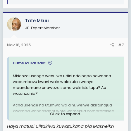
R
e
a
c
Tate Mkuu
t
JF-Expert Member
i
o
n
Nov 18, 2025
#7
s
:
Dume la Dar said:
Mkianza usenge wenu wa udini ndo hapo nawaona
wapumbavu kwani wale walokufa kwenye
maandamano unaweza sema wakristo tupu? Au
watanzania?
Acha usenge na utumwa wa dini, wenye akil tunajua
kwamba wanaosapot wote wamekua compromised
Click to expand...
tatzo sio dini wala elimu bali njaa zao.
Haya matusi ulitakiwa kuwatukana pia Masheikh
Kwan huko serikalni hakuna wakristo, hakuna mapadre