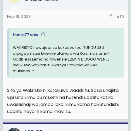
Nov 18, 2025
#10
hamis77 said:
WAKRISTO hawajaanza kukosoa leo, TUNDU LISU
alipigwa risasi kwenye utawala wa Rais muislamu?
Godbless Lema na mwenzie EZEKIA DIBOGO WENJE,
walikuwa wakimbizi kwenye utawala wa RAISI
muislamu?
Sifa ya Wakristo ni kutokuwa waadilifu, Sasa unajiita
vipi una Elimu au msomi na hutendi uadilifu katika
uwasilishaji wa jambo lako. Elimu kama haikufundishi
uadilifu hayo ni kama mavi tu.