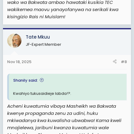
wako wa Bakwata ambao hawataki kusikia TEC
na wachungaj wapo upande wa serkali?
wakikemea maovu yanayofanywa na serikali kwa
Acha usenge wako wewe kafir mbobevu, hichi ni kipind
kisingizio Rais ni Muislam!
cha kuunganisha nguvu iwe kafir iwe kobaz lengo ni
Moja tu.
Tate Mkuu
JF-Expert Member
Nov 18, 2025
#8
Shanily said:
Kwahiyo tukusaidieje labda!?.
Acheni kuwatumia vibaya Masheikh wa Bakwata
kwenye propaganda zenu za udini, huku
mkiwadanya kwa kuwalisha ubwabwa! Kama kweli
mnajielewa, jaribuni kwanza kuwatumia wale