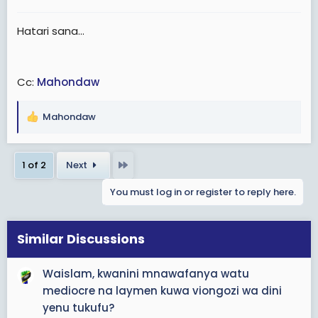
:
Hatari sana...
Cc:
Mahondaw
Mahondaw
R
e
a
Last
1 of 2
Next
c
t
You must log in or register to reply here.
i
o
n
s
Similar Discussions
:
Waislam, kwanini mnawafanya watu
mediocre na laymen kuwa viongozi wa dini
yenu tukufu?