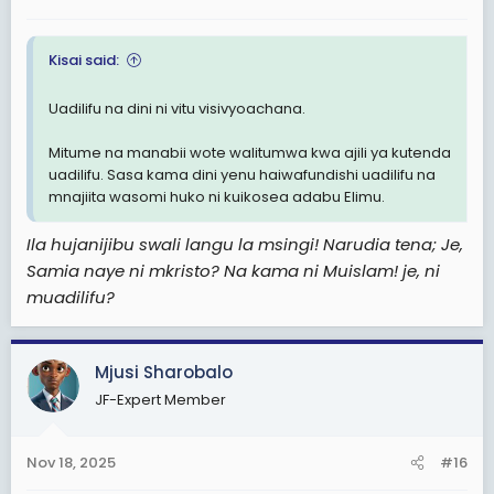
Kisai said:
Uadilifu na dini ni vitu visivyoachana.
Mitume na manabii wote walitumwa kwa ajili ya kutenda
uadilifu. Sasa kama dini yenu haiwafundishi uadilifu na
mnajiita wasomi huko ni kuikosea adabu Elimu.
Ila hujanijibu swali langu la msingi! Narudia tena; Je,
Samia naye ni mkristo? Na kama ni Muislam! je, ni
muadilifu?
Mjusi Sharobalo
JF-Expert Member
Nov 18, 2025
#16