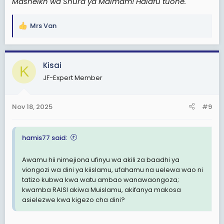
Masheikh wa Shura ya Maimam! Halafu tuone.
Mrs Van
R
e
a
c
Kisai
K
t
JF-Expert Member
i
o
n
Nov 18, 2025
#9
s
:
hamis77 said:
Awamu hii nimejiona ufinyu wa akili za baadhi ya
viongozi wa dini ya kiislamu, ufahamu na uelewa wao ni
tatizo kubwa kwa watu ambao wanawaongoza;
kwamba RAISI akiwa Muislamu, akifanya makosa
asielezwe kwa kigezo cha dini?