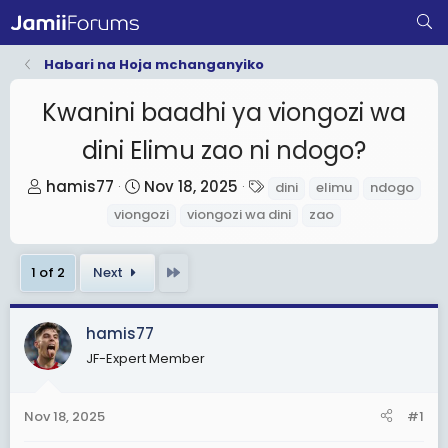
Habari na Hoja mchanganyiko
Kwanini baadhi ya viongozi wa
dini Elimu zao ni ndogo?
T
S
T
hamis77
Nov 18, 2025
dini
elimu
ndogo
h
t
a
viongozi
viongozi wa dini
zao
r
a
g
e
r
s
Last
1 of 2
Next
a
t
d
d
s
a
hamis77
t
t
JF-Expert Member
a
e
r
Nov 18, 2025
#1
t