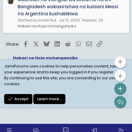
Bangladesh wakasirishwa na kulaani Messi
na Argentina kushabikiwa
Started by loose Nut
Jul 12, 2026
Replies: 26
Habari na Hoja mchanganyiko
Facebook
X
Bluesky
LinkedIn
Reddit
WhatsApp
Email
Link
Share:
Habari na Hoja mchanganyiko
Top
JamiiForums uses cookies to help personalise content, tailor
your experience and to keep you logged in if you register.
Bot
Child Protection Policy
Personal Data Protection
By continuing to use this site, you are consenting to our use of
cookies.
Contact us
Terms
Privacy Policy
Help
Accept
Learn more…