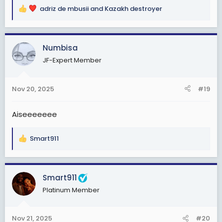
adriz de mbusii
and
Kazakh destroyer
R
e
a
c
Numbisa
t
JF-Expert Member
i
o
n
Nov 20, 2025
#19
s
:
Aiseeeeeee
Smart911
R
e
a
c
Smart911
t
Platinum Member
i
o
n
Nov 21, 2025
#20
s