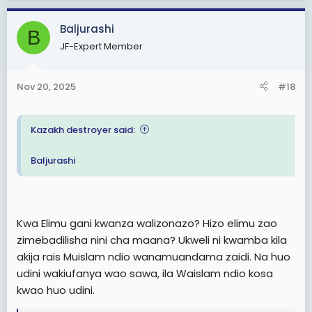
a
c
Baljurashi
B
t
JF-Expert Member
i
o
n
Nov 20, 2025
#18
s
:
Kazakh destroyer said:
Baljurashi
Kwa Elimu gani kwanza walizonazo? Hizo elimu zao
zimebadilisha nini cha maana? Ukweli ni kwamba kila
akija rais Muislam ndio wanamuandama zaidi. Na huo
udini wakiufanya wao sawa, ila Waislam ndio kosa
kwao huo udini.