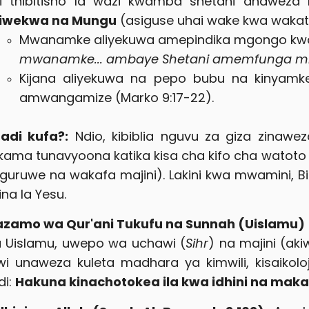
i thibitisho la wazi kwamba shetani anaweza k
liwekwa na Mungu
(asiguse uhai wake kwa wakati 
Mwanamke aliyekuwa amepindika mgongo kwa
mwanamke... ambaye Shetani amemfunga miak
Kijana aliyekuwa na pepo bubu na kinyamke
amwangamize (Marko 9:17-22).
adi kufa?:
Ndio, kibiblia nguvu za giza zinawe
kama tunavyoona katika kisa cha kifo cha watoto
guruwe na wakafa majini). Lakini kwa mwamini, Bibl
ina la Yesu.​
azamo wa Qur'ani Tukufu na Sunnah (Uislamu)
a Uislamu, uwepo wa uchawi (
Sihr
) na majini (aki
i unaweza kuleta madhara ya kimwili, kisaikoloji
di:
Hakuna kinachotokea ila kwa idhini na maka