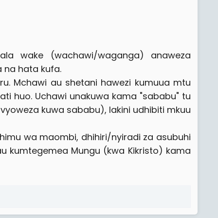
kala wake (wachawi/waganga) anaweza
na hata kufa.​
uru. Mchawi au shetani hawezi kumuua mtu
ati huo. Uchawi unakuwa kama "sababu" tu
avyoweza kuwa sababu), lakini udhibiti mkuu
uhimu wa maombi, dhihiri/nyiradi za asubuhi
ho au kumtegemea Mungu (kwa Kikristo) kama