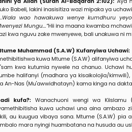
dhini ya Allah (Surah Al-Baqarah 2:102):
Aya hi
uko Babeli, lakini inasisitiza wazi mipaka ya uchawi
...Wala wao hawakuwa wenye kumdhuru yeyot
wenyezi Mungu...”
Hii ina maana kwamba mchawi a
azi kwa nguvu zake mwenyewe, bali unakuwa ni mtih
tume Muhammad (S.A.W) Kufanyiwa Uchawi:
methibitishwa kuwa Mtume (S.A.W) alifanyiwa uch
'sam kwa kutumia nywele na chanuo. Uchawi h
umbe halifanyi (madhara ya kisaikolojia/kimwili)
a An-Nas (Mu'awwidhatayn) kama kinga na daktar
adi kufa?:
Wanachuoni wengi wa Kiislamu 
amethibitisha kuwa uchawi una aina ambazo z
kili, au kuugua vibaya sana. Mtume (S.A.W) pia 
mbalo mara nyingi huambatana na husuda au ushe