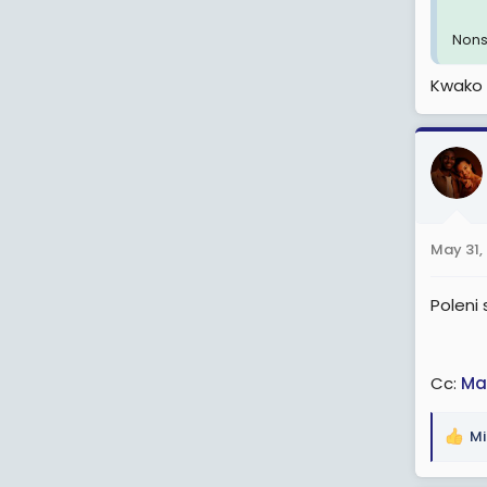
Non
Kwako 
May 31,
Poleni 
Cc:
Ma
Mi
R
e