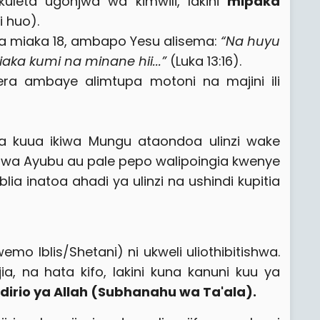
uleta ugonjwa wa kimwili, lakini
mipaka
huo).​
 miaka 18, ambapo Yesu alisema:
“Na huyu
a kumi na minane hii...”
(Luka 13:16).​
ra ambaye alimtupa motoni na majini ili
za kuua ikiwa Mungu ataondoa ulinzi wake
 wa Ayubu au pale pepo walipoingia kwenye
ia inatoa ahadi ya ulinzi na ushindi kupitia
wemo Iblis/Shetani) ni ukweli uliothibitishwa.
a, na hata kifo, lakini kuna kanuni kuu ya
dirio ya Allah (Subhanahu wa Ta'ala).