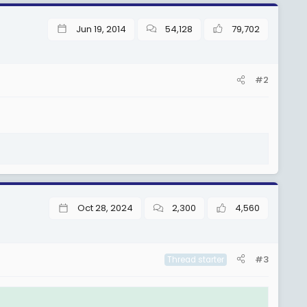
Jun 19, 2014
54,128
79,702
#2
Oct 28, 2024
2,300
4,560
#3
Thread starter