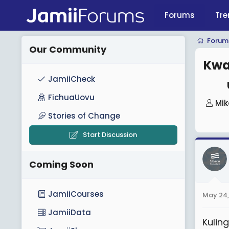
Forums
Tre
Forum
Our Community
Kwa
JamiiCheck
FichuaUovu
T
Mik
h
Stories of Change
r
Start Discussion
e
a
Coming Soon
d
s
t
JamiiCourses
May 24,
a
JamiiData
r
Kulin
t