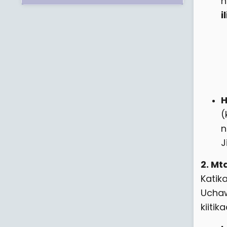
n
i
H
(
n
J
2. Mt
Katik
Uchaw
kiitika