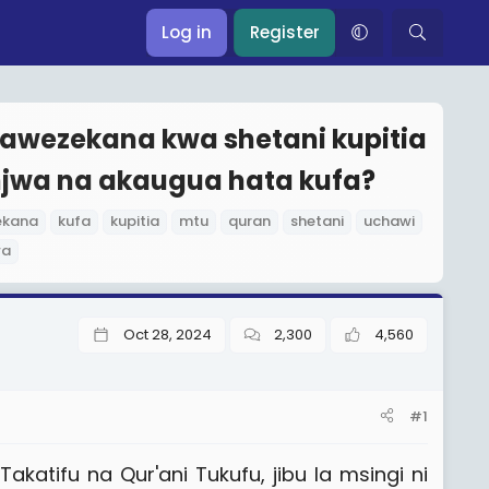
Log in
Register
inawezekana kwa shetani kupitia
jwa na akaugua hata kufa?
ekana
kufa
kupitia
mtu
quran
shetani
uchawi
wa
Oct 28, 2024
2,300
4,560
#1
Takatifu na Qur'ani Tukufu, jibu la msingi ni