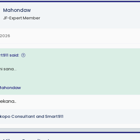
Mahondaw
JF-Expert Member
 2026
t911 said:
i sana...
Mahondaw
ekana..
kopo Consultant
and
Smart911