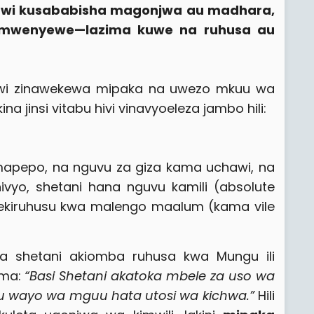
awi kusababisha magonjwa au madhara,
e mwenyewe—lazima kuwe na ruhusa au
chawi zinawekewa mipaka na uwezo mkuu wa
jinsi vitabu hivi vinavyoeleza jambo hili:
 mapepo, na nguvu za giza kama uchawi, na
ivyo, shetani hana nguvu kamili (absolute
ekiruhusu kwa malengo maalum (kama vile
 shetani akiomba ruhusa kwa Mungu ili
ema:
“Basi Shetani akatoka mbele za uso wa
 wayo wa mguu hata utosi wa kichwa.”
Hili