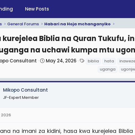
nding
New Posts
s
General Forums
Habari na Hoja mchanganyiko
 kurejelea Biblia na Quran Tukufu, 
uganga na uchawi kumpa mtu ugon
S
T
opo Consultant
May 24, 2026
biblia
hata
inawez
t
a
uganga
ugonj
a
g
r
s
t
Mikopo Consultant
d
JF-Expert Member
a
t
 2026
e
gana na imani za kidini, hasa kwa kurejelea Biblia 