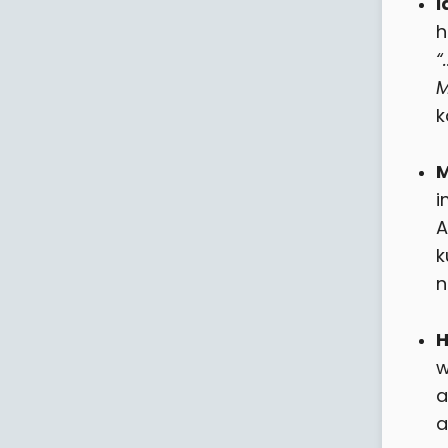
I
h
“
M
k
M
i
A
k
n
H
w
a
a