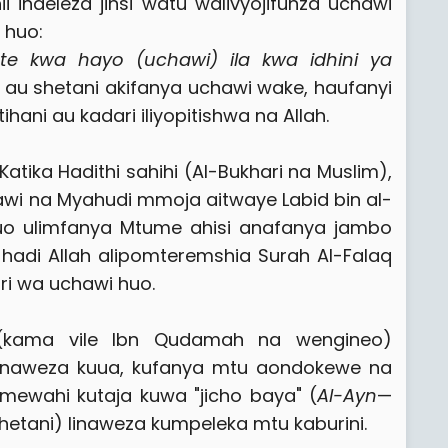
i inaeleza jinsi watu walivyojifunza uchawi
 huo:
e kwa hayo (uchawi) ila kwa idhini ya
u shetani akifanya uchawi wake, haufanyi
ani au kadari iliyopitishwa na Allah.
Katika Hadithi sahihi (Al-Bukhari na Muslim),
awi na Myahudi mmoja aitwaye Labid bin al-
uo ulimfanya Mtume ahisi anafanya jambo
, hadi Allah alipomteremshia Surah Al-Falaq
i wa uchawi huo.
(kama vile Ibn Qudamah na wengineo)
inaweza kuua, kufanya mtu aondokewe na
amewahi kutaja kuwa "jicho baya" (
Al-Ayn
—
tani) linaweza kumpeleka mtu kaburini.​