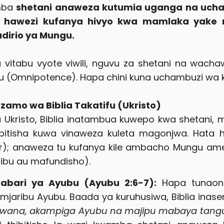
mba
shetani anaweza kutumia uganga na uch
ni hawezi kufanya hivyo kwa mamlaka yak
dirio ya Mungu.
a vitabu vyote viwili, nguvu za shetani na wa
 (Omnipotence). Hapa chini kuna uchambuzi wa kina 
azamo wa Biblia Takatifu (Ukristo)
a Ukristo, Biblia inatambua kuwepo kwa shetani,
ibitisha kuwa vinaweza kuleta magonjwa. Hata h
); anaweza tu kufanya kile ambacho Mungu am
ibu au mafundisho).
abari ya Ayubu (Ayubu 2:6-7):
Hapa tunaona
mjaribu Ayubu. Baada ya kuruhusiwa, Biblia inas
wana, akampiga Ayubu na majipu mabaya tangu