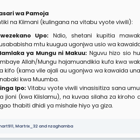
asari wa Pamoja
iki na Kiimani (kulingana na vitabu vyote viwili):
wezekano Upo:
Ndio, shetani kupitia mawa
usababisha mtu kuugua ugonjwa usio wa kawaida 
amlaka ya Mungu ni Makuu:
Nguvu hizo sio h
mbaye Allah/Mungu hajamuandikia kufa kwa wak
a kifo (kama vile ajali au ugonjwa wa kawaida un
nabaki kwa Muumba.​
inga Ipo:
Vitabu vyote viwili vinasisitiza sana um
a jioni (kwa Kiislamu), na kuvaa silaha za kiro
gao thabiti dhidi ya mishale hiyo ya giza.​
art911
,
Martrix_32
and
nzaghamba