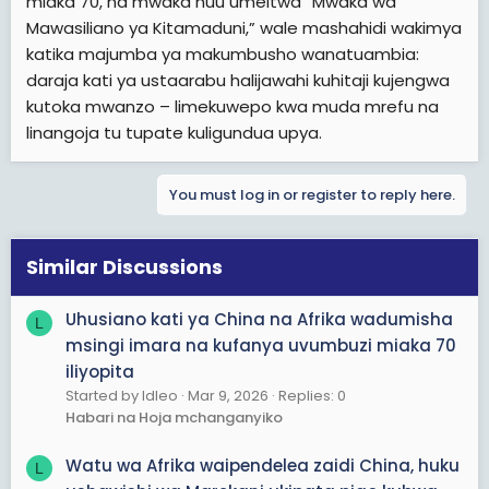
miaka 70, na mwaka huu umeitwa “Mwaka wa
Mawasiliano ya Kitamaduni,” wale mashahidi wakimya
katika majumba ya makumbusho wanatuambia:
daraja kati ya ustaarabu halijawahi kuhitaji kujengwa
kutoka mwanzo – limekuwepo kwa muda mrefu na
linangoja tu tupate kuligundua upya.
You must log in or register to reply here.
Similar Discussions
Uhusiano kati ya China na Afrika wadumisha
L
msingi imara na kufanya uvumbuzi miaka 70
iliyopita
Started by ldleo
Mar 9, 2026
Replies: 0
Habari na Hoja mchanganyiko
Watu wa Afrika waipendelea zaidi China, huku
L