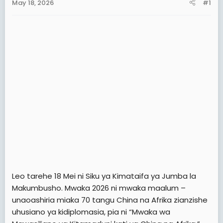
May 18, 2026
#1
t
t
a
e
r
t
e
r
Leo tarehe 18 Mei ni Siku ya Kimataifa ya Jumba la
Makumbusho. Mwaka 2026 ni mwaka maalum –
unaoashiria miaka 70 tangu China na Afrika zianzishe
uhusiano ya kidiplomasia, pia ni “Mwaka wa