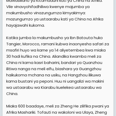
Mawasiliano ya Kitamaduni kati ya China na Afrika.”
Vile vinavyohifadhiliwa kwenye majumba ya
makumbusho vinazungumza kimyakimya:
mazungumzo ya ustaarabu kati ya China na Afrika
hayajawahi kukoma.
Katika jumba la makumbusho ya Ibn Batouta huko
Tangier, Morocco, ramani kubwa inaonyesha safari za
msafiri huyo wa karne ya 14 aliyetembea kwa miaka
30 hadi kufika na China. Aliandika kwamba meli za
China ni kama kasri baharini, bandari ya Quanzhou
ilitiwa nanga na meli elfu, biashara ya Guangzhou
haikukoma mchana na usiku, na Hangzhou ilikuwa
kama bustani ya peponi. Huu ni uangalizi wa makini
wa ustaarabu wa Kiarabu kuelekea ustaarabu wa
China.
Miaka 600 baadaye, meli za Zheng He zilifika pwani ya
Afrika Mashariki. Tofauti na wakoloni wa Ulaya, Zheng