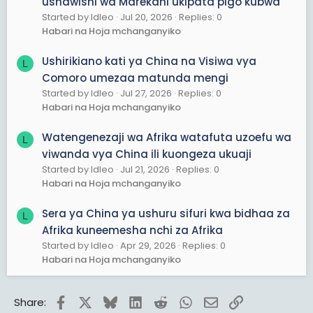
ushawishi wa Marekani ukipata pigo kubwa
Started by ldleo
Jul 20, 2026
Replies: 0
Habari na Hoja mchanganyiko
Ushirikiano kati ya China na Visiwa vya
L
Comoro umezaa matunda mengi
Started by ldleo
Jul 27, 2026
Replies: 0
Habari na Hoja mchanganyiko
Watengenezaji wa Afrika watafuta uzoefu wa
L
viwanda vya China ili kuongeza ukuaji
Started by ldleo
Jul 21, 2026
Replies: 0
Habari na Hoja mchanganyiko
Sera ya China ya ushuru sifuri kwa bidhaa za
L
Afrika kuneemesha nchi za Afrika
Started by ldleo
Apr 29, 2026
Replies: 0
Habari na Hoja mchanganyiko
Facebook
X
Bluesky
LinkedIn
Reddit
WhatsApp
Email
Link
Share: