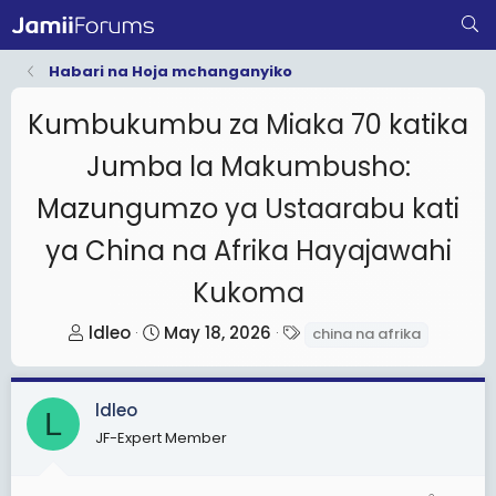
Habari na Hoja mchanganyiko
Kumbukumbu za Miaka 70 katika
Jumba la Makumbusho:
Mazungumzo ya Ustaarabu kati
ya China na Afrika Hayajawahi
Kukoma
T
S
T
ldleo
May 18, 2026
china na afrika
h
t
a
r
a
g
ldleo
e
r
s
L
a
t
JF-Expert Member
d
d
s
a