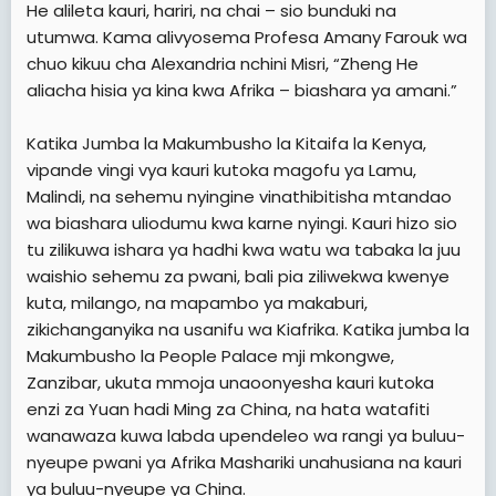
He alileta kauri, hariri, na chai – sio bunduki na
utumwa. Kama alivyosema Profesa Amany Farouk wa
chuo kikuu cha Alexandria nchini Misri, “Zheng He
aliacha hisia ya kina kwa Afrika – biashara ya amani.”
Katika Jumba la Makumbusho la Kitaifa la Kenya,
vipande vingi vya kauri kutoka magofu ya Lamu,
Malindi, na sehemu nyingine vinathibitisha mtandao
wa biashara uliodumu kwa karne nyingi. Kauri hizo sio
tu zilikuwa ishara ya hadhi kwa watu wa tabaka la juu
waishio sehemu za pwani, bali pia ziliwekwa kwenye
kuta, milango, na mapambo ya makaburi,
zikichanganyika na usanifu wa Kiafrika. Katika jumba la
Makumbusho la People Palace mji mkongwe,
Zanzibar, ukuta mmoja unaoonyesha kauri kutoka
enzi za Yuan hadi Ming za China, na hata watafiti
wanawaza kuwa labda upendeleo wa rangi ya buluu-
nyeupe pwani ya Afrika Mashariki unahusiana na kauri
ya buluu-nyeupe ya China.