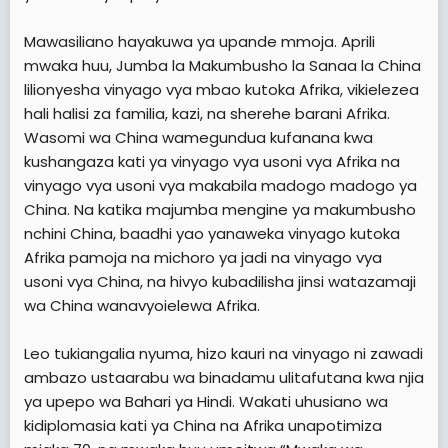
Mawasiliano hayakuwa ya upande mmoja. Aprili
mwaka huu, Jumba la Makumbusho la Sanaa la China
lilionyesha vinyago vya mbao kutoka Afrika, vikielezea
hali halisi za familia, kazi, na sherehe barani Afrika.
Wasomi wa China wamegundua kufanana kwa
kushangaza kati ya vinyago vya usoni vya Afrika na
vinyago vya usoni vya makabila madogo madogo ya
China. Na katika majumba mengine ya makumbusho
nchini China, baadhi yao yanaweka vinyago kutoka
Afrika pamoja na michoro ya jadi na vinyago vya
usoni vya China, na hivyo kubadilisha jinsi watazamaji
wa China wanavyoielewa Afrika.
Leo tukiangalia nyuma, hizo kauri na vinyago ni zawadi
ambazo ustaarabu wa binadamu ulitafutana kwa njia
ya upepo wa Bahari ya Hindi. Wakati uhusiano wa
kidiplomasia kati ya China na Afrika unapotimiza