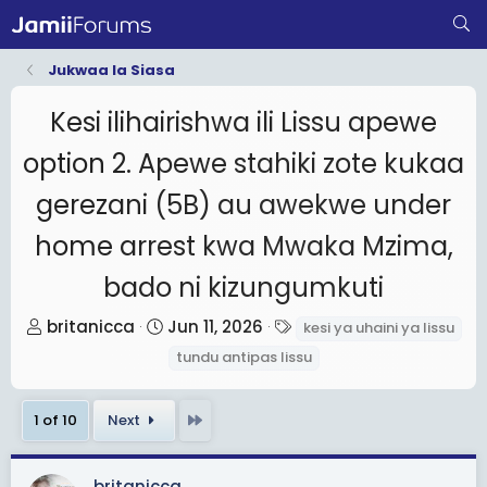
Jukwaa la Siasa
Kesi ilihairishwa ili Lissu apewe
option 2. Apewe stahiki zote kukaa
gerezani (5B) au awekwe under
home arrest kwa Mwaka Mzima,
bado ni kizungumkuti
T
S
T
britanicca
Jun 11, 2026
kesi ya uhaini ya lissu
h
t
a
tundu antipas lissu
r
a
g
e
r
s
Last
1 of 10
Next
a
t
d
d
s
a
britanicca