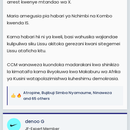
arrest kwenye mtandao wa X.
Maria amegusia pia habari ya Nchimbi na Kombo
kwenda IS.
Kama habari hii ni ya kweli, basi wahusika wajiandae
kulipuliwa siku Lissu akitoka gerezani kwani sitegemei
Lissu ataficha kitu.
CCM wanaweza kuondoka madarakani kwa shinikizo
la kimataifa kama ilivyokuwa kwa Makaburu wa Afrika
ya Kusini watapolazimishwa kuheshimu demokrasia.
Atropine
,
Bujibuji Simba Nyamaume
,
Ninaweza
R
and 65 others
e
a
c
denoo G
t
i
JF-Expert Member