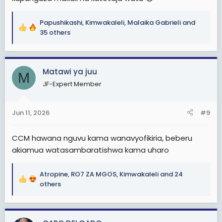
Papushikashi
,
Kimwakaleli
,
Malaika Gabrieli
and
R
35 others
e
a
c
Matawi ya juu
t
M
i
JF-Expert Member
o
n
s
Jun 11, 2026
#9
:
CCM hawana nguvu kama wanavyofikiria, beberu
akiamua watasambaratishwa kama uharo
Atropine
,
RO7 ZA MGOS
,
Kimwakaleli
and 24
R
others
e
a
c