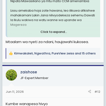
Nipata Mawasiliano ya mtu mzito CCM amenambia
Lissu amekaba hoja zote hawana, leo ilikuwa afikishwe
mahakamani Lakin Jana nilivyodekeza sehemu Dawati
la Ikulu wakiwa na watu wanne wa upande wa
Magereza
Click to expand...
1.Jeremiah Yoram Katuma
2.Emmanuel Malisa,
Mtaalam wa nyeti za ndani, haujawahi kukosea.
3.Edith Mbogo
Ndani ya ukumbi wa Lugimbana waliitwa na
kumbuka ilikuwa siku ya kufungua mafunzo kwa
Kimwakaleli
,
Ngwathra
,
PureView zeiss
and 15 others
R
maafisa tarehe 10, June ,2026,
e
Baada ya kikao waliitwa na msaidizi wa Dawati Ikulu
a
akiwa na majaji wawili ambao sasa sitawataja maana
c
zaishose
wameonekana kutokuwa upande wao kwa kusema
t
Lissu apewe 5Bilion ashawishiwe aachane na siasa,
JF-Expert Member
i
mambo yakagonga mwamba!
o
n
Kwanza taarifa ilianza kutoka ikulu kwamba Lissu
Jun 11, 2026
#12
s
asipelekwe mahakamani kuna jambo la kuweka sawa
:
baina yake ma serikali
Kumbe wanapesa hivyo