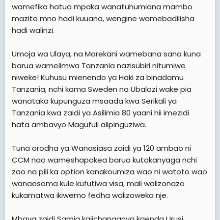
wamefika hatua mpaka wanatuhumiana mambo
mazito mno hadi kuuana, wengine wamebadilisha
hadi walinzi.
Umoja wa Ulaya, na Marekani wamebana sana kuna
barua wamelimwa Tanzania nazisubiri nitumiwe
niweke! Kuhusu mienendo ya Haki za binadamu
Tanzania, nchi kama Sweden na Ubalozi wake pia
wanataka kupunguza msaada kwa Serikali ya
Tanzania kwa zaidi ya Asilimia 80 yaani hii imezidi
hata ambavyo Magufuli alipinguziwa.
Tuna orodha ya Wanasiasa zaidi ya 120 ambao ni
CCM nao wameshapokea barua kutokanyaga nchi
zao na pili ka option kanakoumiza wao ni watoto wao
wanaosoma kule kufutiwa visa, mali walizonazo
kukamatwa ikiwemo fedha walizoweka nje.
Mbaya zaidi Samia kajichanganya kaenda Urusi