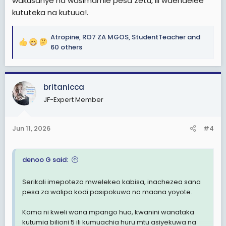
wakusanye na wasimamie pesa zetu, ili waendelee
kututeka na kutuua!.
Atropine
,
RO7 ZA MGOS
,
StudentTeacher
and
R
60 others
e
a
c
britanicca
t
i
JF-Expert Member
o
n
s
Jun 11, 2026
#4
:
denoo G said:
Serikali imepoteza mwelekeo kabisa, inachezea sana
pesa za walipa kodi pasipokuwa na maana yoyote.
Kama ni kweli wana mpango huo, kwanini wanataka
kutumia bilioni 5 ili kumuachia huru mtu asiyekuwa na