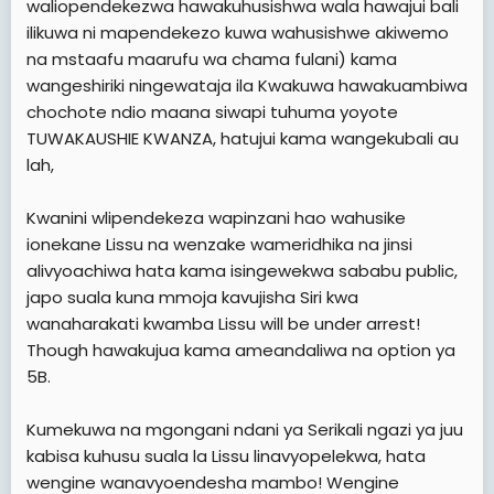
waliopendekezwa hawakuhusishwa wala hawajui bali
ilikuwa ni mapendekezo kuwa wahusishwe akiwemo
na mstaafu maarufu wa chama fulani) kama
wangeshiriki ningewataja ila Kwakuwa hawakuambiwa
chochote ndio maana siwapi tuhuma yoyote
TUWAKAUSHIE KWANZA, hatujui kama wangekubali au
lah,
Kwanini wlipendekeza wapinzani hao wahusike
ionekane Lissu na wenzake wameridhika na jinsi
alivyoachiwa hata kama isingewekwa sababu public,
japo suala kuna mmoja kavujisha Siri kwa
wanaharakati kwamba Lissu will be under arrest!
Though hawakujua kama ameandaliwa na option ya
5B.
Kumekuwa na mgongani ndani ya Serikali ngazi ya juu
kabisa kuhusu suala la Lissu linavyopelekwa, hata
wengine wanavyoendesha mambo! Wengine