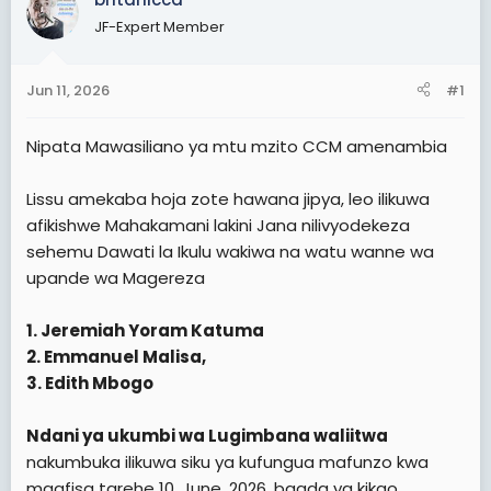
t
t
JF-Expert Member
a
e
r
Jun 11, 2026
#1
t
e
Nipata Mawasiliano ya mtu mzito CCM amenambia
r
Lissu amekaba hoja zote hawana jipya, leo ilikuwa
afikishwe Mahakamani lakini Jana nilivyodekeza
sehemu Dawati la Ikulu wakiwa na watu wanne wa
upande wa Magereza
1. Jeremiah Yoram Katuma
2. Emmanuel Malisa,
3. Edith Mbogo
Ndani ya ukumbi wa Lugimbana waliitwa
nakumbuka ilikuwa siku ya kufungua mafunzo kwa
maafisa tarehe 10, June ,2026, baada ya kikao