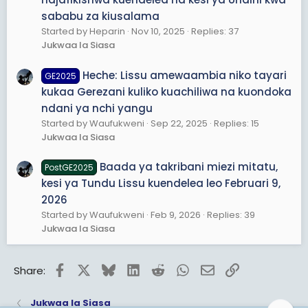
sababu za kiusalama
Started by Heparin
Nov 10, 2025
Replies: 37
Jukwaa la Siasa
Heche: Lissu amewaambia niko tayari
GE2025
kukaa Gerezani kuliko kuachiliwa na kuondoka
ndani ya nchi yangu
Started by Waufukweni
Sep 22, 2025
Replies: 15
Jukwaa la Siasa
Baada ya takribani miezi mitatu,
PostGE2025
kesi ya Tundu Lissu kuendelea leo Februari 9,
2026
Started by Waufukweni
Feb 9, 2026
Replies: 39
Jukwaa la Siasa
Facebook
X
Bluesky
LinkedIn
Reddit
WhatsApp
Email
Link
Share:
Jukwaa la Siasa