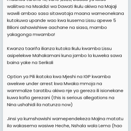
waliitwa na Msaidizi wa Dawati Ikulu akiwa na Majaji
wawili ambao sasa sitawataja maana wameonekana
kutokuwa upande wao kwa kusema Lissu apewe 5
Bilioni ashawishiwe aachane na siasa, mambo
yakagonga mwamba!
Kwanza taarifa ilianza kutoka Ikulu kwamba Lissu
asipelekwe Mahakamani kuna jambo la kuweka sawa
baina yake na Serikali
Option ya Pili ikatoka kwa Mjeshi na IGP kwamba
awekwe under arrest kwa Mwaka mmoja na
wammalize taratibu akiwa nje ya gereza ili isionekane
kuwa kafia gerezani (this is serious allegations na
Nina ushahidi ila natunza now)
Jinsi ya kumshawishi wamependekeza Majina matatu
ila wakasema wasiwe Heche, Nshala wala Lema (hao