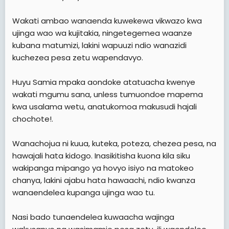
Wakati ambao wanaenda kuwekewa vikwazo kwa
ujinga wao wa kujitakia, ningetegemea waanze
kubana matumizi, lakini wapuuzi ndio wanazidi
kuchezea pesa zetu wapendavyo.
Huyu Samia mpaka aondoke atatuacha kwenye
wakati mgumu sana, unless tumuondoe mapema
kwa usalama wetu, anatukomoa makusudi hajali
chochote!.
Wanachojua ni kuua, kuteka, poteza, chezea pesa, na
hawajali hata kidogo. Inasikitisha kuona kila siku
wakipanga mipango ya hovyo isiyo na matokeo
chanya, lakini ajabu hata hawaachi, ndio kwanza
wanaendelea kupanga ujinga wao tu.
Nasi bado tunaendelea kuwaacha wajinga