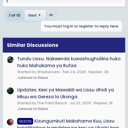
e
a
c
Last
1 of 10
Next
t
i
You must log in or register to reply here.
o
n
s
Similar Discussions
:
Tundu Lissu: Nakwenda kuwashughulikia huko
huko Mahakama ya Rufaa
Started by Waufukweni
Feb 24, 2026
Replies: 39
Jukwaa la Siasa
Updates: Kesi ya Mawakili wa Lissu dhidi ya
Mkuu wa Gereza la Ukonga
Started by The Palm Beach
Jul 20, 2026
Replies: 18
Jukwaa la Siasa
Kizungumkuti Makahama Kuu, Lissu
GE2025
hajafikishwa kuendelea na kesi ya Uhaini kwa