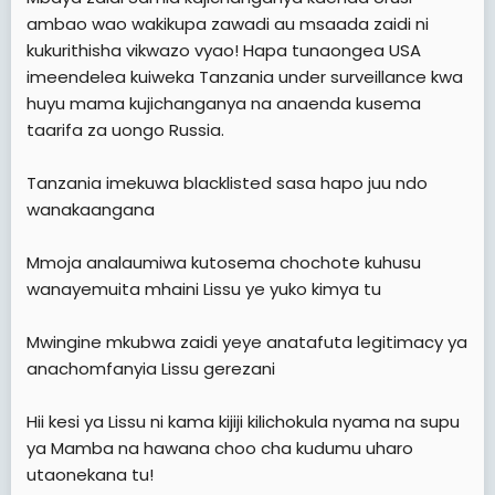
ambao wao wakikupa zawadi au msaada zaidi ni
kukurithisha vikwazo vyao! Hapa tunaongea USA
imeendelea kuiweka Tanzania under surveillance kwa
huyu mama kujichanganya na anaenda kusema
taarifa za uongo Russia.
Tanzania imekuwa blacklisted sasa hapo juu ndo
wanakaangana
Mmoja analaumiwa kutosema chochote kuhusu
wanayemuita mhaini Lissu ye yuko kimya tu
Mwingine mkubwa zaidi yeye anatafuta legitimacy ya
anachomfanyia Lissu gerezani
Hii kesi ya Lissu ni kama kijiji kilichokula nyama na supu
ya Mamba na hawana choo cha kudumu uharo
utaonekana tu!