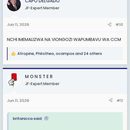
CAPO DELGADO
t
i
JF-Expert Member
o
n
s
Jun 11, 2026
#10
:
NCHI IMEMALIZWA NA VIONGOZI WAPUMBAVU WA CCM
Atropine
,
Philotheo
,
ocampos
and 24 others
R
e
a
c
M O N S T E R
t
JF-Expert Member
i
o
n
Jun 11, 2026
#11
s
:
britanicca said: