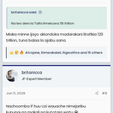
:
britanicca said:
Na leo deni la Taifa limekuwa 115 trillion
Miaka minne ijayo akiondoka madarakani litafikia 120
trillion, tuna balaa la ajabu sana.
Atropine
,
Kimwakaleli
,
Ngwathra
and 15 others
R
e
a
c
britanicca
t
JF-Expert Member
i
o
n
Jun 11, 2026
#8
s
:
Nachoomba if huu Uzi wauache nimejaribu
kupunguza makali na kutotaja watu 😭