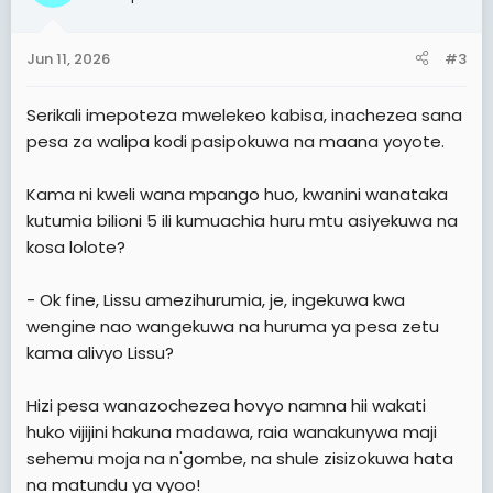
o
n
s
Jun 11, 2026
#3
:
Serikali imepoteza mwelekeo kabisa, inachezea sana
pesa za walipa kodi pasipokuwa na maana yoyote.
Kama ni kweli wana mpango huo, kwanini wanataka
kutumia bilioni 5 ili kumuachia huru mtu asiyekuwa na
kosa lolote?
- Ok fine, Lissu amezihurumia, je, ingekuwa kwa
wengine nao wangekuwa na huruma ya pesa zetu
kama alivyo Lissu?
Hizi pesa wanazochezea hovyo namna hii wakati
huko vijijini hakuna madawa, raia wanakunywa maji
sehemu moja na n'gombe, na shule zisizokuwa hata
na matundu ya vyoo!