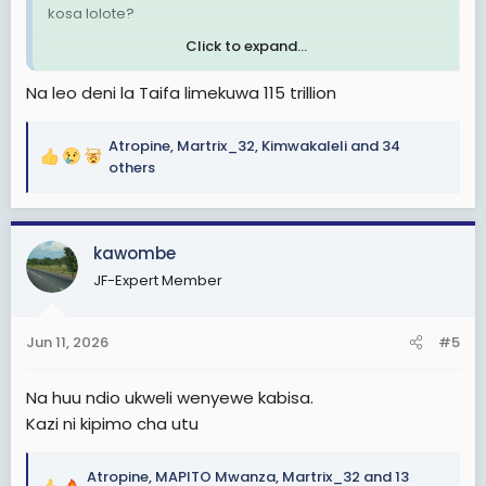
kosa lolote?
Click to expand...
Hizi pesa wanazochezea hovyo namna hii wakati huko
vijijini hakuna madawa, raia wanakunywa maji sehemu
Na leo deni la Taifa limekuwa 115 trillion
moja na n'gombe, na shule zisizokuwa hata na
matundu ya vyoo!
Atropine
,
Martrix_32
,
Kimwakaleli
and 34
R
others
e
a
c
kawombe
t
i
JF-Expert Member
o
n
s
Jun 11, 2026
#5
:
Na huu ndio ukweli wenyewe kabisa.
Kazi ni kipimo cha utu
Atropine
,
MAPITO Mwanza
,
Martrix_32
and 13