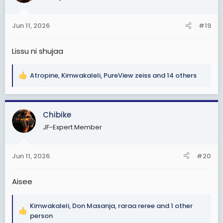
o
ya Mambo na hawa choo cha kudumu uharo
n
utaonekana tu!
s
Jun 11, 2026
#19
:
Ntarudi tena acha machawa wajichanganye hapa wa
one
Lissu ni shujaa
Nitarudi
Atropine
,
Kimwakaleli
,
PureView zeiss
and 14 others
R
Britanicca
e
a
c
Chibike
t
JF-Expert Member
i
o
n
Jun 11, 2026
#20
s
:
Aisee
Kimwakaleli
,
Don Masanja
,
raraa reree
and 1 other
R
person