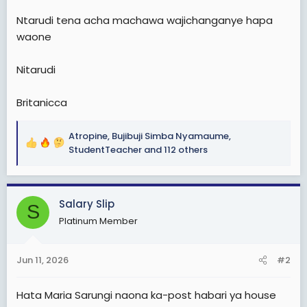
Ntarudi tena acha machawa wajichanganye hapa
waone
Nitarudi
Britanicca
Atropine
,
Bujibuji Simba Nyamaume
,
R
StudentTeacher
and 112 others
e
a
c
Salary Slip
t
S
i
Platinum Member
o
n
s
Jun 11, 2026
#2
:
Hata Maria Sarungi naona ka-post habari ya house