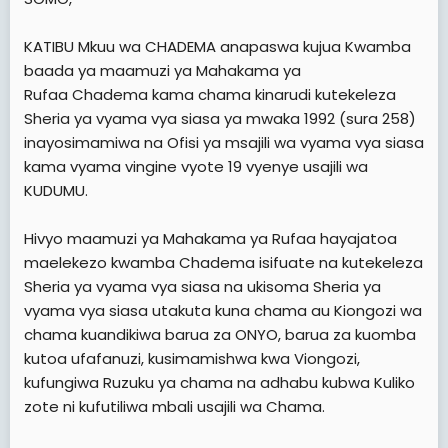
KATIBU Mkuu wa CHADEMA anapaswa kujua Kwamba
baada ya maamuzi ya Mahakama ya
Rufaa Chadema kama chama kinarudi kutekeleza
Sheria ya vyama vya siasa ya mwaka 1992 (sura 258)
inayosimamiwa na Ofisi ya msajili wa vyama vya siasa
kama vyama vingine vyote 19 vyenye usajili wa
KUDUMU.
Hivyo maamuzi ya Mahakama ya Rufaa hayajatoa
maelekezo kwamba Chadema isifuate na kutekeleza
Sheria ya vyama vya siasa na ukisoma Sheria ya
vyama vya siasa utakuta kuna chama au Kiongozi wa
chama kuandikiwa barua za ONYO, barua za kuomba
kutoa ufafanuzi, kusimamishwa kwa Viongozi,
kufungiwa Ruzuku ya chama na adhabu kubwa Kuliko
zote ni kufutiliwa mbali usajili wa Chama.