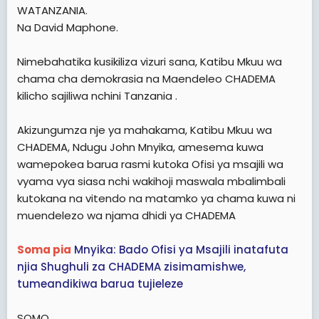
e
WATANZANIA.
r
Na David Maphone.
Nimebahatika kusikiliza vizuri sana, Katibu Mkuu wa
chama cha demokrasia na Maendeleo CHADEMA
kilicho sajiliwa nchini Tanzania .
Akizungumza nje ya mahakama, Katibu Mkuu wa
CHADEMA, Ndugu John Mnyika, amesema kuwa
wamepokea barua rasmi kutoka Ofisi ya msajili wa
vyama vya siasa nchi wakihoji maswala mbalimbali
kutokana na vitendo na matamko ya chama kuwa ni
muendelezo wa njama dhidi ya CHADEMA
Soma pia
Mnyika: Bado Ofisi ya Msajili inatafuta
njia Shughuli za CHADEMA zisimamishwe,
tumeandikiwa barua tujieleze
SOMO,