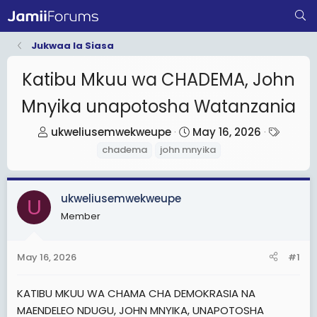
Jukwaa la Siasa
Katibu Mkuu wa CHADEMA, John
Mnyika unapotosha Watanzania
T
S
T
ukweliusemwekweupe
May 16, 2026
h
t
a
chadema
john mnyika
r
a
g
e
r
s
ukweliusemwekweupe
a
t
U
d
d
Member
s
a
t
t
May 16, 2026
#1
a
e
r
KATIBU MKUU WA CHAMA CHA DEMOKRASIA NA
t
MAENDELEO NDUGU, JOHN MNYIKA, UNAPOTOSHA