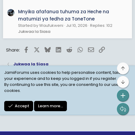
Mnyika afafanua tuhuma za Heche na
matumizi ya fedha za ToneTone
Started by Waufukweni
Jul 10, 2026
Replies: 102
Jukwaa la Siasa
Facebook
X
Bluesky
LinkedIn
Reddit
WhatsApp
Email
Link
Share:
Jukwaa la Siasa
Top
JamiiForums uses cookies to help personalise content, tailor
your experience and to keep you logged in if you register.
Bot
Child Protection Policy
Personal Data Protection
By continuing to use this site, you are consenting to our use of
cookies.
Contact us
Terms
Privacy Policy
Help
Accept
Learn more…