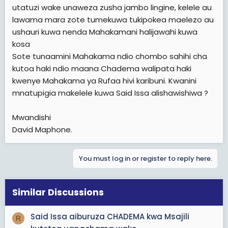
utatuzi wake unaweza zusha jambo lingine, kelele au
lawama mara zote tumekuwa tukipokea maelezo au
ushauri kuwa nenda Mahakamani halijawahi kuwa
kosa
Sote tunaamini Mahakama ndio chombo sahihi cha
kutoa haki ndio maana Chadema walipata haki
kwenye Mahakama ya Rufaa hivi karibuni. Kwanini
mnatupigia makelele kuwa Said Issa alishawishiwa ?
Mwandishi
David Maphone.
You must log in or register to reply here.
Similar Discussions
Said Issa aiburuza CHADEMA kwa Msajili
R