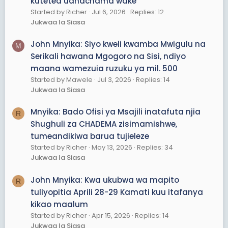
kutetea uanachama wake
Started by Richer
Jul 6, 2026
Replies: 12
Jukwaa la Siasa
John Mnyika: Siyo kweli kwamba Mwigulu na
M
Serikali hawana Mgogoro na Sisi, ndiyo
maana wamezuia ruzuku ya mil. 500
Started by Mawele
Jul 3, 2026
Replies: 14
Jukwaa la Siasa
Mnyika: Bado Ofisi ya Msajili inatafuta njia
R
Shughuli za CHADEMA zisimamishwe,
tumeandikiwa barua tujieleze
Started by Richer
May 13, 2026
Replies: 34
Jukwaa la Siasa
John Mnyika: Kwa ukubwa wa mapito
R
tuliyopitia Aprili 28-29 Kamati kuu itafanya
kikao maalum
Started by Richer
Apr 15, 2026
Replies: 14
Jukwaa la Siasa