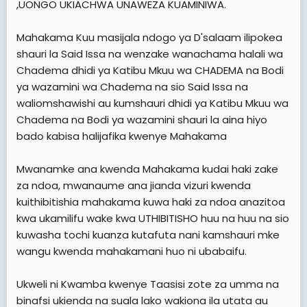
,UONGO UKIACHWA UNAWEZA KUAMINIWA.
Mahakama Kuu masijala ndogo ya D'salaam ilipokea
shauri la Said Issa na wenzake wanachama halali wa
Chadema dhidi ya Katibu Mkuu wa CHADEMA na Bodi
ya wazamini wa Chadema na sio Said Issa na
waliomshawishi au kumshauri dhidi ya Katibu Mkuu wa
Chadema na Bodi ya wazamini shauri la aina hiyo
bado kabisa halijafika kwenye Mahakama
Mwanamke ana kwenda Mahakama kudai haki zake
za ndoa, mwanaume ana jianda vizuri kwenda
kuithibitishia mahakama kuwa haki za ndoa anazitoa
kwa ukamilifu wake kwa UTHIBITISHO huu na huu na sio
kuwasha tochi kuanza kutafuta nani kamshauri mke
wangu kwenda mahakamani huo ni ubabaifu.
Ukweli ni Kwamba kwenye Taasisi zote za umma na
binafsi ukienda na suala lako wakiona ila utata au