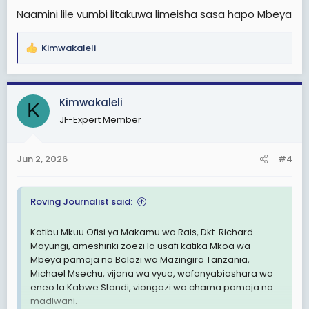
Naamini lile vumbi litakuwa limeisha sasa hapo Mbeya
Kimwakaleli
R
e
a
c
Kimwakaleli
K
t
JF-Expert Member
i
o
n
Jun 2, 2026
#4
s
:
Roving Journalist said:
Katibu Mkuu Ofisi ya Makamu wa Rais, Dkt. Richard
Mayungi, ameshiriki zoezi la usafi katika Mkoa wa
Mbeya pamoja na Balozi wa Mazingira Tanzania,
Michael Msechu, vijana wa vyuo, wafanyabiashara wa
eneo la Kabwe Standi, viongozi wa chama pamoja na
madiwani.