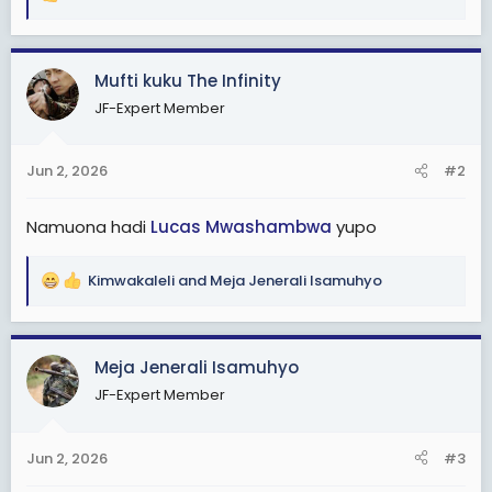
R
e
a
c
Mufti kuku The Infinity
t
JF-Expert Member
i
o
n
Jun 2, 2026
#2
s
:
Namuona hadi
Lucas Mwashambwa
yupo
Kimwakaleli
and
Meja Jenerali Isamuhyo
R
e
a
c
Meja Jenerali Isamuhyo
t
JF-Expert Member
i
o
n
Jun 2, 2026
#3
s
: