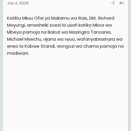
Jun 2, 2026
#1
t
e
Katibu Mkuu Ofisi ya Makamu wa Rais, Dkt. Richard
r
Mayungi, ameshiriki zoezi la usafi katika Mkoa wa
Mbeya pamoja na Balozi wa Mazingira Tanzania,
Michael Msechu, vijana wa vyuo, wafanyabiashara wa
eneo la Kabwe Standi, viongozi wa chama pamoja na
madiwani.