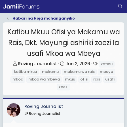
Habari na Hoja mchanganyiko
Katibu Mkuu Ofisi ya Makamu wa
Rais, Dkt. Mayungi ashiriki zoezi la
usafi Mkoa wa Mbeya
T
S
T
Roving Journalist
Jun 2, 2026
katibu
h
t
a
katibu mkuu
makamu
makamu wa rais
mbeya
r
a
g
mkoa
mkoa wa mbeya
mkuu
ofisi
rais
usafi
e
r
s
zoezi
a
t
d
d
s
a
Roving Journalist
t
t
JF Roving Journalist
a
e
r