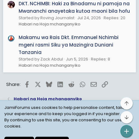
DKT. NCHIMBI: Haki za Binadamu ni pamoja na
Mwananchi anayetaka kutoa maoni bila hofu
Started by Roving Journalist
Jul 24, 2026
Replies: 20
Habari na Hoja mchanganyiko
Makamu wa Rais Dkt. Emmanuel Nchimbi
mgeni rasmi Siku ya Mazingira Duniani
Tanzania
Started by Zack Abdul
Jun 5, 2026
Replies: 8
Habari na Hoja mchanganyiko
Facebook
X
Bluesky
LinkedIn
Reddit
WhatsApp
Email
Link
Share:
Habari na Hoja mchanganyiko
Top
JamiiForums uses cookies to help personalise content, tailor
your experience and to keep you logged in if you register.
Bot
Child Protection Policy
Personal Data Protection
By continuing to use this site, you are consenting to our use of
cookies.
Contact us
Terms
Privacy Policy
Help