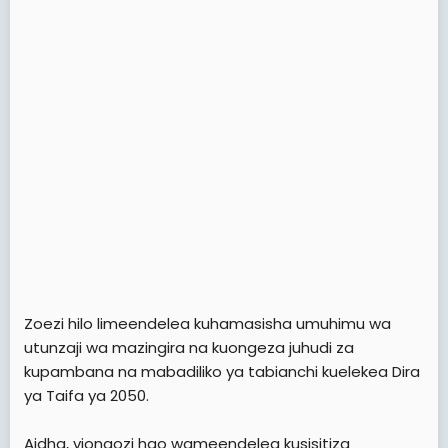
Zoezi hilo limeendelea kuhamasisha umuhimu wa
utunzaji wa mazingira na kuongeza juhudi za
kupambana na mabadiliko ya tabianchi kuelekea Dira
ya Taifa ya 2050.
Aidha, viongozi hao wameendelea kusisitiza