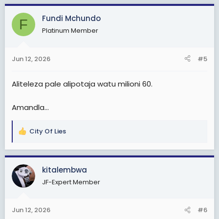
Fundi Mchundo
F
Platinum Member
Jun 12, 2026
#5
Aliteleza pale alipotaja watu milioni 60.
Amandla...
City Of Lies
R
e
a
c
kitalembwa
t
JF-Expert Member
i
o
n
Jun 12, 2026
#6
s