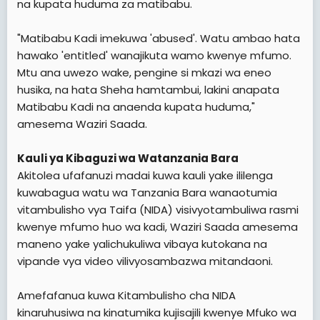
na kupata huduma za matibabu.
"Matibabu Kadi imekuwa 'abused'. Watu ambao hata
hawako 'entitled' wanajikuta wamo kwenye mfumo.
Mtu ana uwezo wake, pengine si mkazi wa eneo
husika, na hata Sheha hamtambui, lakini anapata
Matibabu Kadi na anaenda kupata huduma,"
amesema Waziri Saada.
Kauli ya Kibaguzi wa Watanzania Bara
Akitolea ufafanuzi madai kuwa kauli yake ililenga
kuwabagua watu wa Tanzania Bara wanaotumia
vitambulisho vya Taifa (NIDA) visivyotambuliwa rasmi
kwenye mfumo huo wa kadi, Waziri Saada amesema
maneno yake yalichukuliwa vibaya kutokana na
vipande vya video vilivyosambazwa mitandaoni.
Amefafanua kuwa Kitambulisho cha NIDA
kinaruhusiwa na kinatumika kujisajili kwenye Mfuko wa