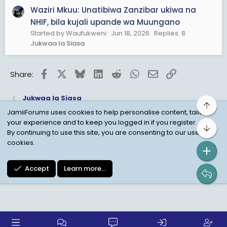
Waziri Mkuu: Unatibiwa Zanzibar ukiwa na
View attachment 3605995
NHIF, bila kujali upande wa Muungano
Started by Waufukweni
Jun 18, 2026
Replies: 8
Jukwaa la Siasa
Facebook
X
Bluesky
LinkedIn
Reddit
WhatsApp
Email
Link
Share:
Jukwaa la Siasa
Top
JamiiForums uses cookies to help personalise content, tailor
your experience and to keep you logged in if you register.
Bot
Child Protection Policy
Personal Data Protection
By continuing to use this site, you are consenting to our use of
cookies.
Contact us
Terms
Privacy Policy
Help
Accept
Learn more…