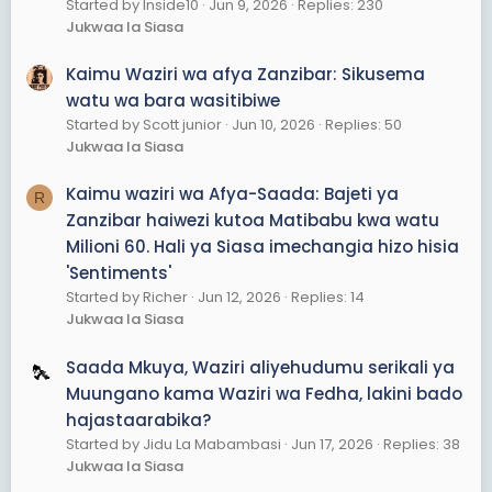
Started by Inside10
Jun 9, 2026
Replies: 230
kwa mtu ambaye kwa
clips
zile ambazo zilikuwa
Jukwaa la Siasa
zikitolewa na kila mtu anakata, kila mtu anakata, kila
mtu anatengeneza
title
yake, kwa mimi
it was really
Kaimu Waziri wa afya Zanzibar: Sikusema
fine."
amesema Waziri Saada
watu wa bara wasitibiwe
Started by Scott junior
Jun 10, 2026
Replies: 50
Amekiri kuwa gharama za uendeshaji wa huduma za
Jukwaa la Siasa
afya ni kubwa mno, na Serikali ya Mapinduzi ya Zanzibar
inasongwa na mzigo mkubwa wa kifedha kutokana na
Kaimu waziri wa Afya-Saada: Bajeti ya
kutoa huduma bila vizuizi au udhibiti thabiti
R
(restrictions).
Zanzibar haiwezi kutoa Matibabu kwa watu
Milioni 60. Hali ya Siasa imechangia hizo hisia
"Tunawahimiza kila ambapo mtu unakwenda kupeleka
'Sentiments'
matibabu kadi maana yake uwe
registered
, tuchukue
Started by Richer
Jun 12, 2026
Replies: 14
details
zako,
next time
unapokuja tuhakikishe kwamba
Jukwaa la Siasa
tayari una ZHFS. Kwa hiyo ule ulikuwa ni
temporary
,
temporary transition
mpaka kufikia ile Zanzibar Health
Saada Mkuya, Waziri aliyehudumu serikali ya
Services Fund. Kwa hiyo hiyo imekuwa, lakini sasa
gharama za matibabu ni kubwa mno. Sisi kama Serikali
Muungano kama Waziri wa Fedha, lakini bado
ya Mapinduzi ya Zanzibar tunashindwa ku-
afford
hajastaarabika?
kwamba kila anayekuja ukimpa matibabu kadi alafu
Started by Jidu La Mabambasi
Jun 17, 2026
Replies: 38
anakwenda kupata matibabu alafu hakuna
restriction"
Jukwaa la Siasa