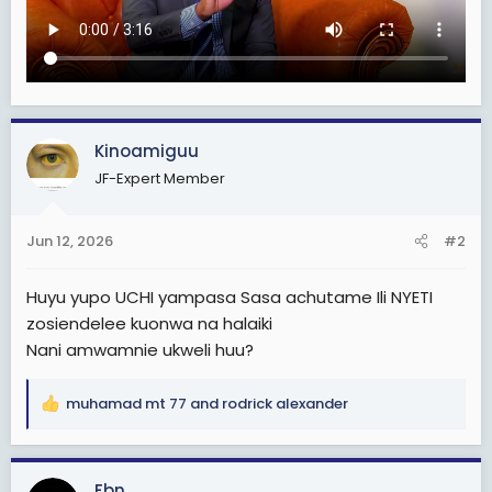
Kinoamiguu
JF-Expert Member
Jun 12, 2026
#2
Huyu yupo UCHI yampasa Sasa achutame Ili NYETI
zosiendelee kuonwa na halaiki
Nani amwamnie ukweli huu?
muhamad mt 77
and
rodrick alexander
R
e
a
c
Fbn