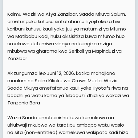
a
e
r
Kaimu Waziri wa Afya Zanzibar, Saada Mkuya Salum,
t
amefunguka kuhusu sintofahamu iliyojitokeza hivi
e
karibuni kuhusu kauli yake juu ya matumizi ya Mfumo
r
wa Matibabu Kadi, huku akisisitiza kuwa mfumo huo
umekuwa ukitumiwa vibaya na kuingiza mzigo
mkubwa wa gharama kwa Serikali ya Mapinduzi ya
Zanzibar
Akizungumza leo Juni 12, 2026, katika mahojiano
maalum na Salim Kikeke wa Crown Media, Waziri
Saada Mkuya amefafanua kauli yake iliyotafsiriwa na
baadhi ya watu kama ya 'kibaguzi' dhidi ya wakazi wa
Tanzania Bara
Waziri Saada amebainisha kuwa kumekuwa na
ukiukwaji mkubwa wa taratibu ambapo watu wasio
na sifa (non-entitled) wamekuwa wakipata kadi hizo