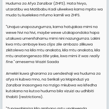
Huduma za Afya Zanzibar (ZHFS). Hata hivyo,
utaratibu wa Matibabu Kadi uliwekwa kama mpito wa
muda tu kuelekea mfumo kamili wa ZHFS.
"Unajua unapozungumza, kama hatujakaa mimi na
wewe hivi na hivi,
maybe
wewe utakapondoka hapa
utakuwa umenifahamu mimi nini nazungumza. Lakini
kwa mtu ambaye kwa
clips
zile ambazo zilikuwa
zikitolewa na kila mtu anakata, kila mtu anakata, kila
mtu anatengeneza
title
yake, kwa mimi
it was really
fine."
amesema Waziri Saada
Amekiri kuwa gharama za uendeshaji wa huduma za
afya ni kubwa mno, na Serikali ya Mapinduzi ya
Zanzibar inasongwa na mzigo mkubwa wa kifedha
kutokana na kutoa huduma bila vizuizi au udhibiti
thabiti (restrictions).
"Tunawahimiza kila ambapo mtu unakwenda