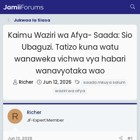
Jukwaa la Siasa
Kaimu Waziri wa Afya- Saada: Sio
Ubaguzi. Tatizo kuna watu
wanaweka vichwa vya habari
wanavyotaka wao
T
S
T
Richer
Jun 12, 2026
saada mkuya salum
h
t
a
waziri wa afya
r
a
g
e
r
s
a
t
Richer
R
d
d
JF-Expert Member
s
a
t
t
Jun 12, 2026
#1