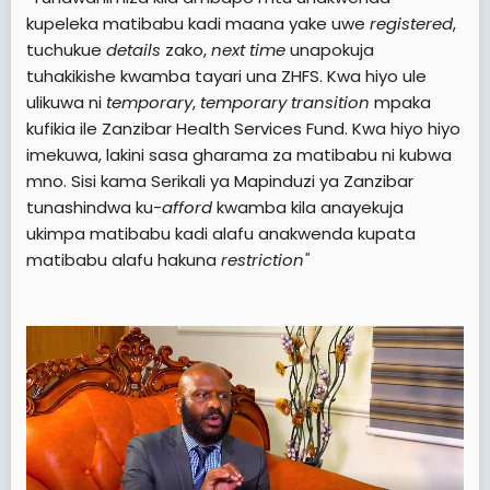
kupeleka matibabu kadi maana yake uwe
registered
,
tuchukue
details
zako,
next time
unapokuja
tuhakikishe kwamba tayari una ZHFS. Kwa hiyo ule
ulikuwa ni
temporary
,
temporary transition
mpaka
kufikia ile Zanzibar Health Services Fund. Kwa hiyo hiyo
imekuwa, lakini sasa gharama za matibabu ni kubwa
mno. Sisi kama Serikali ya Mapinduzi ya Zanzibar
tunashindwa ku-
afford
kwamba kila anayekuja
ukimpa matibabu kadi alafu anakwenda kupata
matibabu alafu hakuna
restriction"