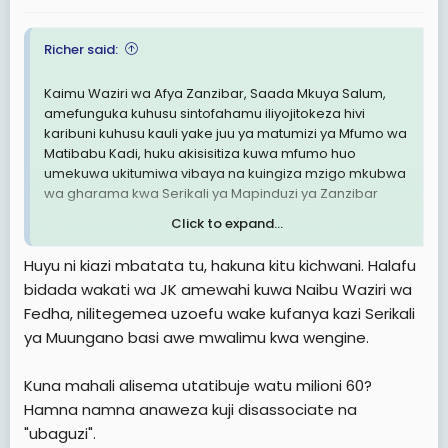
:
Richer said:
Kaimu Waziri wa Afya Zanzibar, Saada Mkuya Salum,
amefunguka kuhusu sintofahamu iliyojitokeza hivi
karibuni kuhusu kauli yake juu ya matumizi ya Mfumo wa
Matibabu Kadi, huku akisisitiza kuwa mfumo huo
umekuwa ukitumiwa vibaya na kuingiza mzigo mkubwa
wa gharama kwa Serikali ya Mapinduzi ya Zanzibar
Click to expand...
Akizungumza leo Juni 12, 2026, katika mahojiano
maalum na Salim Kikeke wa Crown Media, Waziri
Huyu ni kiazi mbatata tu, hakuna kitu kichwani. Halafu
Saada Mkuya amefafanua kauli yake iliyotafsiriwa na
bidada wakati wa JK amewahi kuwa Naibu Waziri wa
baadhi ya watu kama ya 'kibaguzi' dhidi ya wakazi wa
Fedha, nilitegemea uzoefu wake kufanya kazi Serikali
Tanzania Bara
ya Muungano basi awe mwalimu kwa wengine.
Waziri Saada amebainisha kuwa kumekuwa na
ukiukwaji mkubwa wa taratibu ambapo watu wasio na
Kuna mahali alisema utatibuje watu milioni 60?
sifa (non-entitled) wamekuwa wakipata kadi hizo na
Hamna namna anaweza kuji disassociate na
kupata huduma za matibabu.
"ubaguzi".