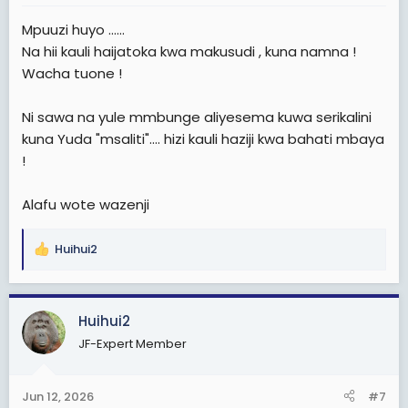
:
Mpuuzi huyo ......
Na hii kauli haijatoka kwa makusudi , kuna namna !
Wacha tuone !
Ni sawa na yule mmbunge aliyesema kuwa serikalini
kuna Yuda "msaliti".... hizi kauli haziji kwa bahati mbaya
!
Alafu wote wazenji
Huihui2
R
e
a
c
Huihui2
t
JF-Expert Member
i
o
n
Jun 12, 2026
#7
s