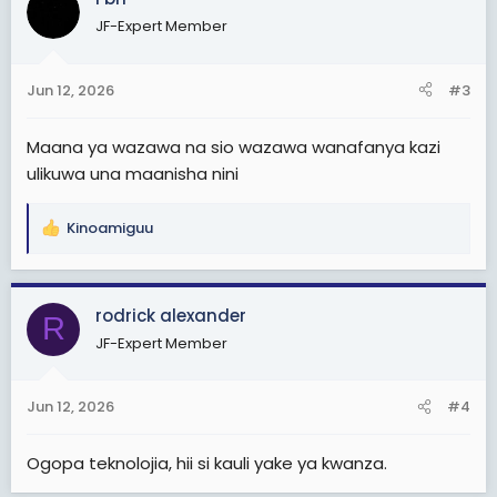
t
JF-Expert Member
i
o
n
Jun 12, 2026
#3
s
:
Maana ya wazawa na sio wazawa wanafanya kazi
ulikuwa una maanisha nini
Kinoamiguu
R
e
a
c
rodrick alexander
R
t
JF-Expert Member
i
o
n
Jun 12, 2026
#4
s
:
Ogopa teknolojia, hii si kauli yake ya kwanza.