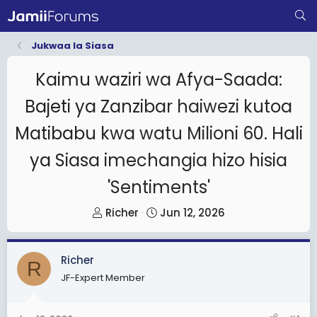
Jukwaa la Siasa
Kaimu waziri wa Afya-Saada:
Bajeti ya Zanzibar haiwezi kutoa
Matibabu kwa watu Milioni 60. Hali
ya Siasa imechangia hizo hisia
'Sentiments'
T
S
Richer
Jun 12, 2026
h
t
r
a
Richer
e
r
R
JF-Expert Member
a
t
d
d
s
a