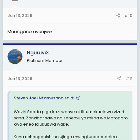
o
n
Jun 13, 2026
#10
s
:
Muungano uvunjwe
Nguruvi3
Platinum Member
Jun 13, 2026
#11
Steven Joel Ntamusano said:
Waziri Saada piga kazi wenye akili tumekuelewa vizuri
sana. Zanzibar sawa na sehemu ya mkoa wa Morogoro
kwa eneo la ukubwa wake.
Kuna uchonganishi na ujinga mwingi unaoendelea