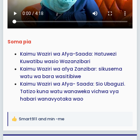
Soma pia
Kaimu Waziri wa Afya-Saada: Hatuwezi
Kuwatibu wasio Wazanzibari
Kaimu Waziri wa afya Zanzibar: sikusema
watu wa bara wasitibiwe
Kaimu Waziri wa Afya- Saada: Sio Ubaguzi.
Tatizo kuna watu wanaweka vichwa vya
habari wanavyotaka wao
Smart911
and
min -me
R
e
a