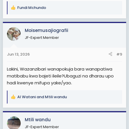
Fundi Mchundo
R
e
a
c
Moisemusajiografii
t
JF-Expert Member
i
o
n
Jun 13, 2026
#9
s
:
Lakini, Wazanzibari wanapokuja bara wanapatiwa
matibabu kwa bajeti ileile?Ubaguzi na dharau upo
hadi kwenye mifupa yake/yao.
Al Watani
and
Mtili wandu
R
e
a
c
Mtili wandu
t
JF-Expert Member
i