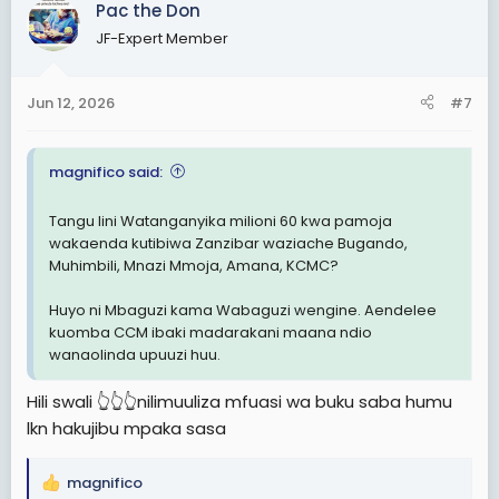
Kaimu Waziri wa Afya-Saada: Hatuwezi Kuwatibu
Pac the Don
wasio Wazanzibari
JF-Expert Member
Kaimu Waziri wa afya Zanzibar: sikusema watu
wa bara wasitibiwe
Kaimu Waziri wa Afya- Saada: Sio Ubaguzi.
Jun 12, 2026
#7
Tatizo kuna watu wanaweka vichwa vya habari
wanavyotaka wao
magnifico said:
Tangu lini Watanganyika milioni 60 kwa pamoja
wakaenda kutibiwa Zanzibar waziache Bugando,
Muhimbili, Mnazi Mmoja, Amana, KCMC?
Huyo ni Mbaguzi kama Wabaguzi wengine. Aendelee
kuomba CCM ibaki madarakani maana ndio
wanaolinda upuuzi huu.
Hili swali 👆👆👆nilimuuliza mfuasi wa buku saba humu
lkn hakujibu mpaka sasa
magnifico
R