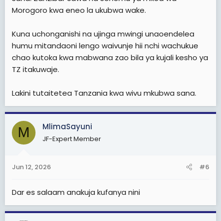
Morogoro kwa eneo la ukubwa wake.
Strategies, au Jubilee na wanapokelewa na kupewa
matibabu vizuri kabisa," amesema Waziri Saada.
Kuna uchonganishi na ujinga mwingi unaoendelea
Alipoulizwa na Salim Kikeke kuhusu sababu za kauli hiyo
humu mitandaoni lengo waivunje hii nchi wachukue
kuleta utata mkubwa, Waziri Saada amesema kuwa
chao kutoka kwa mabwana zao bila ya kujali kesho ya
pengine hali ya sasa ya kisiasa ya sasa imechangia
TZ itakuwaje.
kuwepo kwa mihemko (sentiments) miongoni mwa
jamii.
Lakini tutaitetea Tanzania kwa wivu mkubwa sana.
"Nadhani pengine sasa hivi hali tunayoiona kumekuwa
kuna hizo sentiments nyingi, politically. Lakini I don't
know... mimi ninazungumza Kiswahili, mimi nilikuwa
MlimaSayuni
nikizungumza Kiswahili pengine, pengine sometimes
M
nazungumza kwa haraka pengine kuna mmoja
JF-Expert Member
aliniambia, "ile facial expression yako ulionyesha
kama..." unajua pengine sasa mtu anaweza akatafsiri
Jun 12, 2026
#6
kwa utaratibu huo.
View attachment 3606014
Dar es salaam anakuja kufanya nini
Soma pia