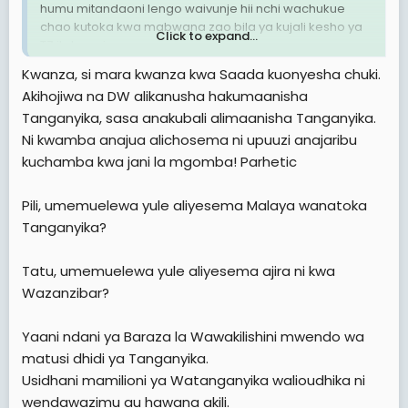
humu mitandaoni lengo waivunje hii nchi wachukue
chao kutoka kwa mabwana zao bila ya kujali kesho ya
Click to expand...
TZ itakuwaje.
Kwanza, si mara kwanza kwa Saada kuonyesha chuki.
Lakini tutaitetea Tanzania kwa wivu mkubwa sana.
Akihojiwa na DW alikanusha hakumaanisha
Tanganyika, sasa anakubali alimaanisha Tanganyika.
Ni kwamba anajua alichosema ni upuuzi anajaribu
kuchamba kwa jani la mgomba! Parhetic
Pili, umemuelewa yule aliyesema Malaya wanatoka
Tanganyika?
Tatu, umemuelewa yule aliyesema ajira ni kwa
Wazanzibar?
Yaani ndani ya Baraza la Wawakilishini mwendo wa
matusi dhidi ya Tanganyika.
Usidhani mamilioni ya Watanganyika walioudhika ni
wendawazimu au hawana akili.