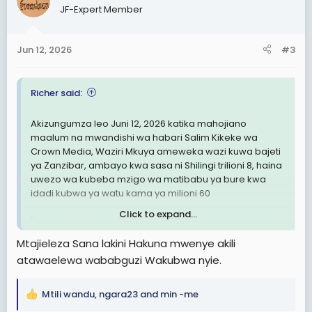
i
JF-Expert Member
o
n
s
Jun 12, 2026
#3
:
Richer said:
Akizungumza leo Juni 12, 2026 katika mahojiano
maalum na mwandishi wa habari Salim Kikeke wa
Crown Media, Waziri Mkuya ameweka wazi kuwa bajeti
ya Zanzibar, ambayo kwa sasa ni Shilingi trilioni 8, haina
uwezo wa kubeba mzigo wa matibabu ya bure kwa
idadi kubwa ya watu kama ya milioni 60
Click to expand...
"Kwa bajeti yetu ya 'eight trillion', hatuwezi kubeba watu
wengi pengine milioni 60. Hiyo haiwezekani. Lakini
Mtajieleza Sana lakini Hakuna mwenye akili
haimaanishi kwamba wanaotoka Bara hawapati
atawaelewa wababguzi Wakubwa nyie.
huduma. Wapo wanaokuja na kadi zao za NHIF,
Strategies, au Jubilee na wanapokelewa na kupewa
matibabu vizuri kabisa," amesema Waziri Saada.
Mtili wandu
,
ngara23
and
min -me
R