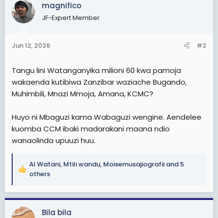
c
magnifico
t
JF-Expert Member
i
o
n
Jun 12, 2026
#2
s
:
Tangu lini Watanganyika milioni 60 kwa pamoja
wakaenda kutibiwa Zanzibar waziache Bugando,
Muhimbili, Mnazi Mmoja, Amana, KCMC?
Huyo ni Mbaguzi kama Wabaguzi wengine. Aendelee
kuomba CCM ibaki madarakani maana ndio
wanaolinda upuuzi huu.
Al Watani
,
Mtili wandu
,
Moisemusajiografii
and 5
R
others
e
a
c
Bila bila
t