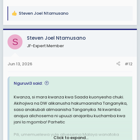
Steven Joel Ntamusano
R
e
a
c
Steven Joel Ntamusano
S
t
JF-Expert Member
i
o
n
Jun 13, 2026
#12
s
:
Nguruvi3 said:
Kwanza, si mara kwanza kwa Saada kuonyesha chuki.
Akihojiwa na DW alikanusha hakumaanisha Tanganyika,
sasa anakubali alimaanisha Tanganyika. Ni kwamba
anajua alichosema ni upuuzi anajaribu kuchamba kwa
jani la mgomba! Parhetic
Pili, umemuelewa yule aliyesema Malaya wanatoka
Click to expand...