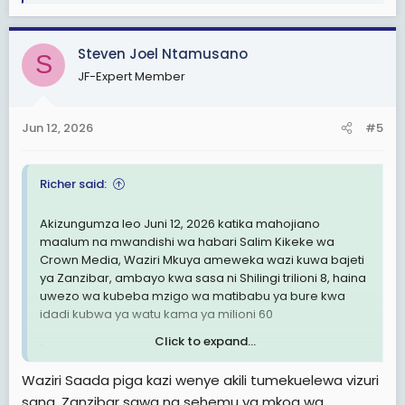
e
Kaimu Waziri wa Afya- Saada: Sio Ubaguzi.
a
Tatizo kuna watu wanaweka vichwa vya habari
c
wanavyotaka wao
Steven Joel Ntamusano
S
t
JF-Expert Member
i
o
n
Jun 12, 2026
#5
s
:
Richer said:
Akizungumza leo Juni 12, 2026 katika mahojiano
maalum na mwandishi wa habari Salim Kikeke wa
Crown Media, Waziri Mkuya ameweka wazi kuwa bajeti
ya Zanzibar, ambayo kwa sasa ni Shilingi trilioni 8, haina
uwezo wa kubeba mzigo wa matibabu ya bure kwa
idadi kubwa ya watu kama ya milioni 60
Click to expand...
"Kwa bajeti yetu ya 'eight trillion', hatuwezi kubeba watu
wengi pengine milioni 60. Hiyo haiwezekani. Lakini
Waziri Saada piga kazi wenye akili tumekuelewa vizuri
haimaanishi kwamba wanaotoka Bara hawapati
sana. Zanzibar sawa na sehemu ya mkoa wa
huduma. Wapo wanaokuja na kadi zao za NHIF,