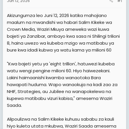
Jun 12, 2026
#1
t
t
a
e
Akizungumza leo Juni 12, 2026 katika mahojiano
r
maalum na mwandishi wa habari Salim Kikeke wa
t
Crown Media, Waziri Mkuya ameweka wazi kuwa
e
bajeti ya Zanzibar, ambayo kwa sasa ni Shilingi trilioni
r
8, haina uwezo wa kubeba mzigo wa matibabu ya
bure kwa idadi kubwa ya watu kama ya milioni 60
"Kwa bajeti yetu ya 'eight trillion', hatuwezi kubeba
watu wengi pengine milioni 60. Hiyo haiwezekani.
Lakini haimaanishi kwamba wanaotoka Bara
hawapati huduma. Wapo wanaokuja na kadi zao za
NHIF, Strategies, au Jubilee na wanapokelewa na
kupewa matibabu vizuri kabisa," amesema Waziri
Saada.
Alipoulizwa na Salim Kikeke kuhusu sababu za kauli
hiyo kuleta utata mkubwa, Waziri Saada amesema