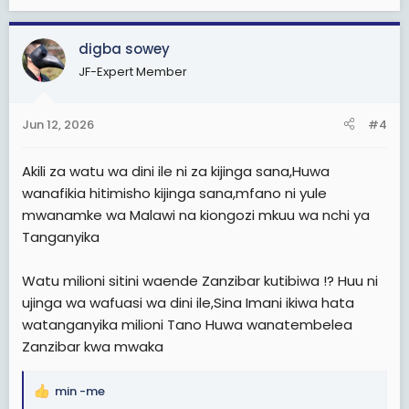
e
Alipoulizwa na Salim Kikeke kuhusu sababu za kauli hiyo
a
kuleta utata mkubwa, Waziri Saada amesema kuwa
c
pengine hali ya sasa ya kisiasa ya sasa imechangia
digba sowey
t
kuwepo kwa mihemko (sentiments) miongoni mwa
JF-Expert Member
i
jamii.
o
n
"Nadhani pengine sasa hivi hali tunayoiona kumekuwa
Jun 12, 2026
#4
s
kuna hizo sentiments nyingi, politically. Lakini I don't
:
know... mimi ninazungumza Kiswahili, mimi nilikuwa
Akili za watu wa dini ile ni za kijinga sana,Huwa
nikizungumza Kiswahili pengine, pengine sometimes
nazungumza kwa haraka pengine kuna mmoja
wanafikia hitimisho kijinga sana,mfano ni yule
aliniambia, "ile facial expression yako ulionyesha
mwanamke wa Malawi na kiongozi mkuu wa nchi ya
kama..." unajua pengine sasa mtu anaweza akatafsiri
Tanganyika
kwa utaratibu huo.
Watu milioni sitini waende Zanzibar kutibiwa !? Huu ni
View attachment 3606014
ujinga wa wafuasi wa dini ile,Sina Imani ikiwa hata
Soma pia
watanganyika milioni Tano Huwa wanatembelea
Zanzibar kwa mwaka
Kaimu Waziri wa Afya-Saada: Hatuwezi Kuwatibu
wasio Wazanzibari
Kaimu Waziri wa afya Zanzibar: sikusema watu
min -me
R
wa bara wasitibiwe