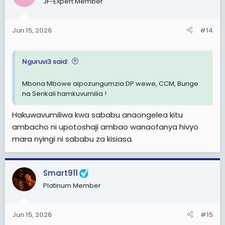
JF-Expert Member
Jun 15, 2026
#14
Nguruvi3 said:
Mbona Mbowe aipozungumzia DP wewe, CCM, Bunge
na Serikali hamkuvumilia !
Hakuwavumiliwa kwa sababu anaongelea kitu
ambacho ni upotoshaji ambao wanaofanya hivyo
mara nyingi ni sababu za kisiasa.
Smart911
Platinum Member
Jun 15, 2026
#15