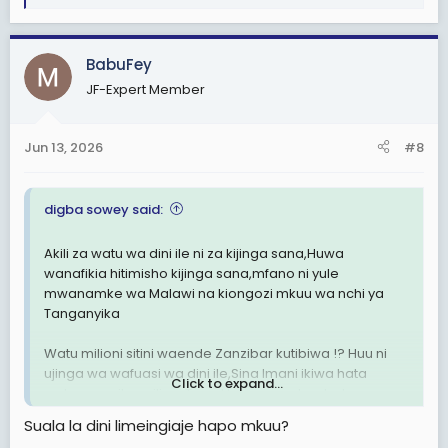
e
a
c
BabuFey
t
JF-Expert Member
i
o
n
Jun 13, 2026
#8
s
:
digba sowey said:
Akili za watu wa dini ile ni za kijinga sana,Huwa
wanafikia hitimisho kijinga sana,mfano ni yule
mwanamke wa Malawi na kiongozi mkuu wa nchi ya
Tanganyika
Watu milioni sitini waende Zanzibar kutibiwa !? Huu ni
ujinga wa wafuasi wa dini ile,Sina Imani ikiwa hata
Click to expand...
watanganyika milioni Tano Huwa wanatembelea
Zanzibar kwa mwaka
Suala la dini limeingiaje hapo mkuu?