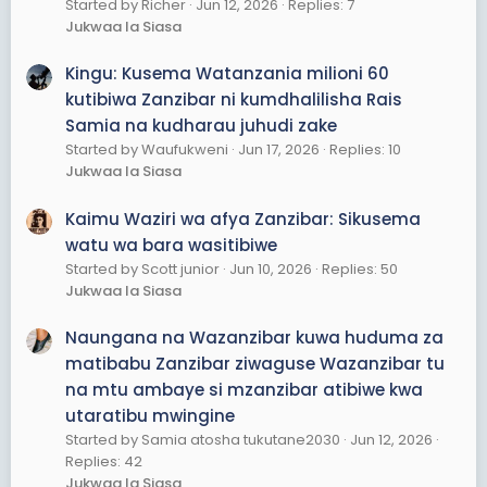
Started by Richer
Jun 12, 2026
Replies: 7
Jukwaa la Siasa
Kingu: Kusema Watanzania milioni 60
kutibiwa Zanzibar ni kumdhalilisha Rais
Samia na kudharau juhudi zake
Started by Waufukweni
Jun 17, 2026
Replies: 10
Jukwaa la Siasa
Kaimu Waziri wa afya Zanzibar: Sikusema
watu wa bara wasitibiwe
Started by Scott junior
Jun 10, 2026
Replies: 50
Jukwaa la Siasa
Naungana na Wazanzibar kuwa huduma za
matibabu Zanzibar ziwaguse Wazanzibar tu
na mtu ambaye si mzanzibar atibiwe kwa
utaratibu mwingine
Started by Samia atosha tukutane2030
Jun 12, 2026
Replies: 42
Jukwaa la Siasa