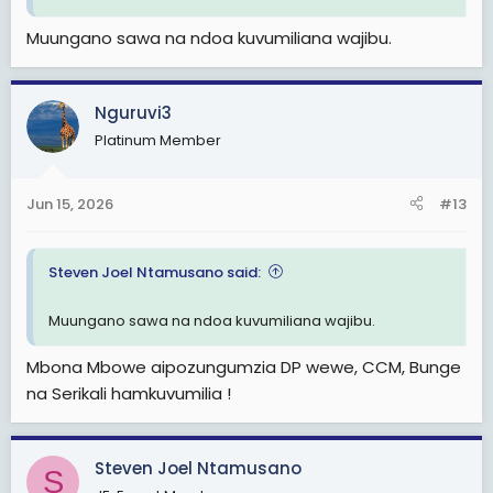
Tanganyika?
Muungano sawa na ndoa kuvumiliana wajibu.
Tatu, umemuelewa yule aliyesema ajira ni kwa
Wazanzibar?
Nguruvi3
Yaani ndani ya Baraza la Wawakilishini mwendo wa
matusi dhidi ya Tanganyika.
Platinum Member
Usidhani mamilioni ya Watanganyika walioudhika ni
wendawazimu au hawana akili.
Jun 15, 2026
#13
Steven Joel Ntamusano said:
Muungano sawa na ndoa kuvumiliana wajibu.
Mbona Mbowe aipozungumzia DP wewe, CCM, Bunge
na Serikali hamkuvumilia !
Steven Joel Ntamusano
S