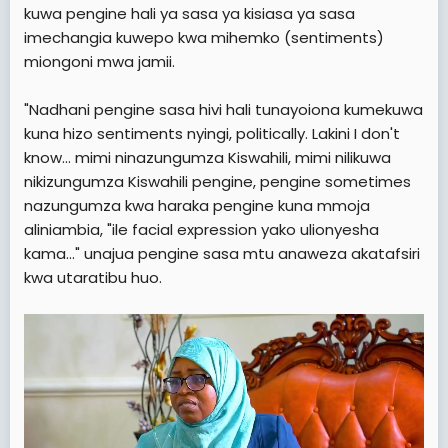
kuwa pengine hali ya sasa ya kisiasa ya sasa
imechangia kuwepo kwa mihemko (sentiments)
miongoni mwa jamii.
"Nadhani pengine sasa hivi hali tunayoiona kumekuwa
kuna hizo sentiments nyingi, politically. Lakini I don't
know... mimi ninazungumza Kiswahili, mimi nilikuwa
nikizungumza Kiswahili pengine, pengine sometimes
nazungumza kwa haraka pengine kuna mmoja
aliniambia, "ile facial expression yako ulionyesha
kama..." unajua pengine sasa mtu anaweza akatafsiri
kwa utaratibu huo.