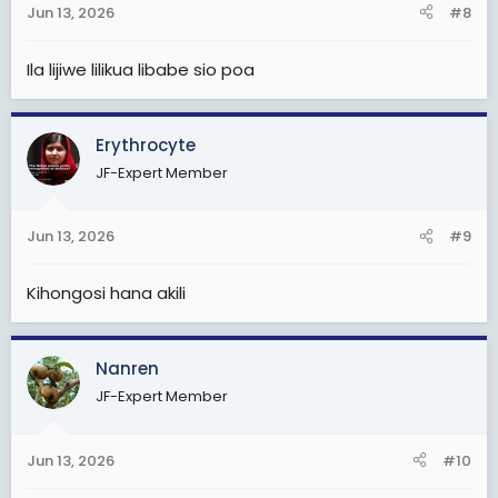
Jun 13, 2026
#8
s
:
Ila lijiwe lilikua libabe sio poa
Erythrocyte
JF-Expert Member
Jun 13, 2026
#9
Kihongosi hana akili
Nanren
JF-Expert Member
Jun 13, 2026
#10