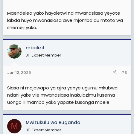
:
Maendeleo yako hayaletwi na mwanasiasa yeyote
labda huyo mwanasiasa awe mjomba au mtoto wa
shemeji yako.
mbalizi1
JF-Expert Member
Jun 12, 2026
#3
Siasa ni mojawapo ya ajira yenye ugumu mkubwa
ndani yake vile mwanasiasa inakulazimu kusema
uongo ili mambo yako yapate kusonga mbele
Mwizukulu wa Buganda
M
JF-Expert Member