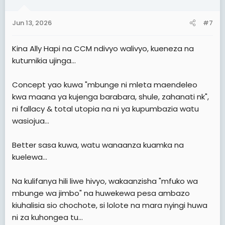
Jun 13, 2026
#7
Kina Ally Hapi na CCM ndivyo walivyo, kueneza na
kutumikia ujinga...
Concept yao kuwa "mbunge ni mleta maendeleo
kwa maana ya kujenga barabara, shule, zahanati nk",
ni fallacy & total utopia na ni ya kupumbazia watu
wasiojua...
Better sasa kuwa, watu wanaanza kuamka na
kuelewa...
Na kulifanya hili liwe hivyo, wakaanzisha "mfuko wa
mbunge wa jimbo" na huwekewa pesa ambazo
kiuhalisia sio chochote, si lolote na mara nyingi huwa
ni za kuhongea tu...