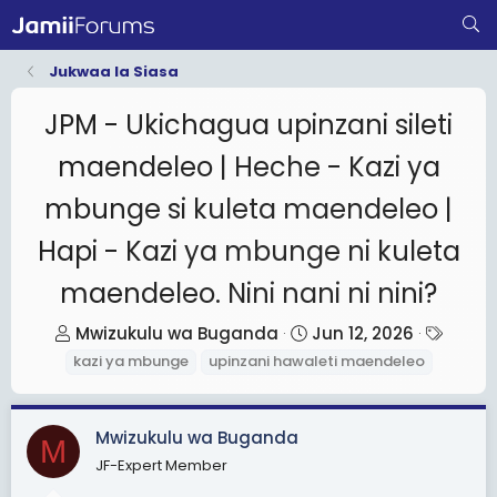
Jukwaa la Siasa
JPM - Ukichagua upinzani sileti
maendeleo | Heche - Kazi ya
mbunge si kuleta maendeleo |
Hapi - Kazi ya mbunge ni kuleta
maendeleo. Nini nani ni nini?
T
S
T
Mwizukulu wa Buganda
Jun 12, 2026
h
t
a
kazi ya mbunge
upinzani hawaleti maendeleo
r
a
g
e
r
s
Mwizukulu wa Buganda
a
t
M
d
d
JF-Expert Member
s
a