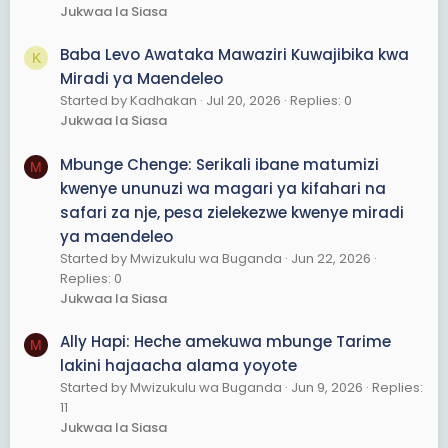
Jukwaa la Siasa
Baba Levo Awataka Mawaziri Kuwajibika kwa
K
Miradi ya Maendeleo
Started by Kadhakan
Jul 20, 2026
Replies: 0
Jukwaa la Siasa
Mbunge Chenge: Serikali ibane matumizi
M
kwenye ununuzi wa magari ya kifahari na
safari za nje, pesa zielekezwe kwenye miradi
ya maendeleo
Started by Mwizukulu wa Buganda
Jun 22, 2026
Replies: 0
Jukwaa la Siasa
Ally Hapi: Heche amekuwa mbunge Tarime
M
lakini hajaacha alama yoyote
Started by Mwizukulu wa Buganda
Jun 9, 2026
Replies:
11
Jukwaa la Siasa