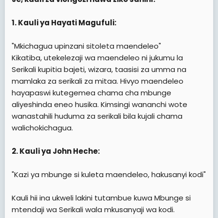
1. Kauli ya Hayati Magufuli:
"Mkichagua upinzani sitoleta maendeleo"
Kikatiba, utekelezaji wa maendeleo ni jukumu la
Serikali kupitia bajeti, wizara, taasisi za umma na
mamlaka za serikali za mitaa. Hivyo maendeleo
hayapaswi kutegemea chama cha mbunge
aliyeshinda eneo husika. Kimsingi wananchi wote
wanastahili huduma za serikali bila kujali chama
walichokichagua.
2. Kauli ya John Heche:
"Kazi ya mbunge si kuleta maendeleo, hakusanyi kodi"
Kauli hii ina ukweli lakini tutambue kuwa Mbunge si
mtendaji wa Serikali wala mkusanyaji wa kodi.