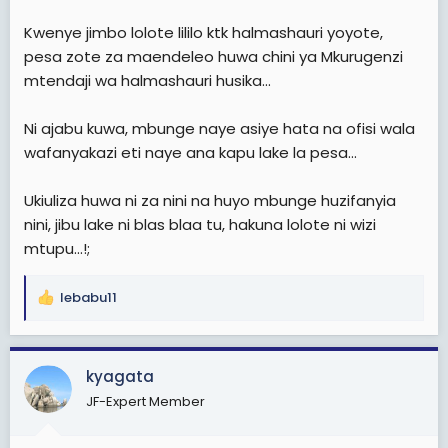
Kwenye jimbo lolote lililo ktk halmashauri yoyote,
pesa zote za maendeleo huwa chini ya Mkurugenzi
mtendaji wa halmashauri husika...
Ni ajabu kuwa, mbunge naye asiye hata na ofisi wala
wafanyakazi eti naye ana kapu lake la pesa...
Ukiuliza huwa ni za nini na huyo mbunge huzifanyia
nini, jibu lake ni blas blaa tu, hakuna lolote ni wizi
mtupu...!;
lebabu11
R
e
a
c
kyagata
t
JF-Expert Member
i
o
n