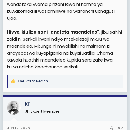
wanaotoka vyama pinzani ikiwa ni namna ya
kuwakomoa ili wasiaminiwe na wananchi uchaguzi
ujao.
Hivyo, kiuliza nani "analeta maendeleo"
, jibu sahihi
zaidi ni Serikali kwani ndiyo mtekelezaji mkuu wa
maendeleo. Mbunge ni mwakilishi na msimamizi
anayepaswa kuyapigania na kuyafuatilia. Chama
tawala huathiri maendeleo kupitia sera zake kwa
kuwa ndicho kinachounda serikali.
The Palm Beach
R
e
a
c
K11
t
JF-Expert Member
i
o
n
Jun 12, 2026
#2
s