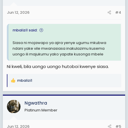
Jun 12, 2026
#4
mbalizi1 said:
Siasa ni mojawapo ya ajira yenye ugumu mkubwa
ndani yake vile mwanasiasa inakulazimu kusema
uongo ili majukumu yako yapate kusonga mbele
Ni kweli, bila uongo uongo hutoboi kwenye siasa.
mbalizi1
R
e
a
c
Ngwathra
t
Platinum Member
i
o
n
Jun 12, 2026
#5