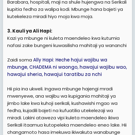
Barabara, hospitali, maji na shule hujengwa na Serikali
kupitia fedha za walipa kodi. Mbunge hana bajeti ya
kutekeleza miradi hiyo moja kwa moja.
3. Kauli ya Ali Hapi:
Kazi ya mbunge ni kuleta maendeleo kwa kutumia
nafasi zake bungeni kuwasilisha mahitaji ya wananchi
Zaidi soma
Ally Hapi: Heche hajui wajibu wa
mbunge, CHADEMA ni waongo, hawajui wajibu wao,
hawajui sheria, hawajui taratibu za nchi
Hii pia ina ukweli. Ingawa mbunge hajengi mradi
mwenyewe, ana wajibu wa kupigania mahitaji ya
jimbo lake kwa kuhoji serikali, kushawishi mgao wa
fedha, kujadili bajeti na kufuatilia utekelezaji wa
miradi. Lakini ataweza vipi kuleta maendeleo ikiwa
Serikali itaamua kutopeleka maendeleo eneo lake. Hii
changamoto hasa imekuwa ikiwakuta wanabunge