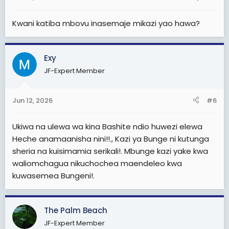
s
:
Kwani katiba mbovu inasemaje mikazi yao hawa?
Exy
JF-Expert Member
Jun 12, 2026
#6
Ukiwa na ulewa wa kina Bashite ndio huwezi elewa
Heche anamaanisha nini!!., Kazi ya Bunge ni kutunga
sheria na kuisimamia serikali!. Mbunge kazi yake kwa
waliomchagua nikuchochea maendeleo kwa
kuwasemea Bungeni!.
The Palm Beach
JF-Expert Member