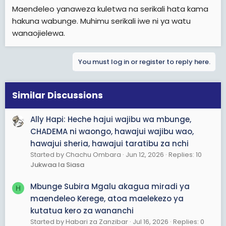
Maendeleo yanaweza kuletwa na serikali hata kama
hakuna wabunge. Muhimu serikali iwe ni ya watu
wanaojielewa.
You must log in or register to reply here.
Similar Discussions
Ally Hapi: Heche hajui wajibu wa mbunge,
CHADEMA ni waongo, hawajui wajibu wao,
hawajui sheria, hawajui taratibu za nchi
Started by Chachu Ombara
Jun 12, 2026
Replies: 10
Jukwaa la Siasa
Mbunge Subira Mgalu akagua miradi ya
H
maendeleo Kerege, atoa maelekezo ya
kutatua kero za wananchi
Started by Habari za Zanzibar
Jul 16, 2026
Replies: 0