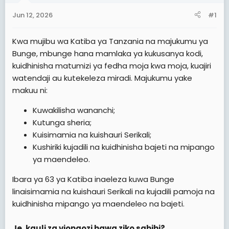
t
t
Jun 12, 2026
#1
a
e
r
Kwa mujibu wa Katiba ya Tanzania na majukumu ya
t
Bunge, mbunge hana mamlaka ya kukusanya kodi,
e
kuidhinisha matumizi ya fedha moja kwa moja, kuajiri
r
watendaji au kutekeleza miradi. Majukumu yake
makuu ni:
Kuwakilisha wananchi;
Kutunga sheria;
Kuisimamia na kuishauri Serikali;
Kushiriki kujadili na kuidhinisha bajeti na mipango
ya maendeleo.
Ibara ya 63 ya Katiba inaeleza kuwa Bunge
linaisimamia na kuishauri Serikali na kujadili pamoja na
kuidhinisha mipango ya maendeleo na bajeti.
Je, kauli za viongozi hawa ziko sahihi?