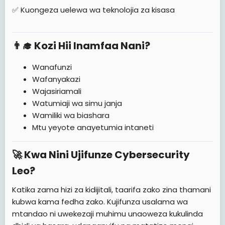
✅ Kuongeza uelewa wa teknolojia za kisasa
👨‍🎓 Kozi Hii Inamfaa Nani?​
Wanafunzi
Wafanyakazi
Wajasiriamali
Watumiaji wa simu janja
Wamiliki wa biashara
Mtu yeyote anayetumia intaneti
🚀 Kwa Nini Ujifunze Cybersecurity
Leo?​
Katika zama hizi za kidijitali, taarifa zako zina thamani
kubwa kama fedha zako. Kujifunza usalama wa
mtandao ni uwekezaji muhimu unaoweza kukulinda