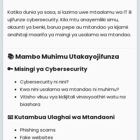
Katika dunia ya sasa, si lazima uwe mtaalamu wa IT ili
ujifunze cybersecurity. Kila mtu anayemiliki simu,
akaunti ya benki, barua pepe au mitandao ya kijamii
anahitaji maarifa ya msingi ya usalama wa mtandao.
📚 Mambo Muhimu Utakayojifunza​
🔑 Misingi ya Cybersecurity​
Cybersecurity ni nini?
Kwa nini usalama wa mtandao ni muhimu?
Vitisho vikuu vya kidijitali vinavyoathiri watu na
biashara
📧 Kutambua Ulaghai wa Mtandaoni​
Phishing scams
Fake websites