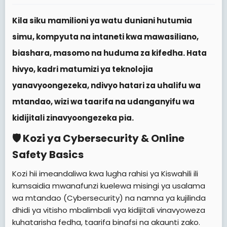
t
e
Kila siku mamilioni ya watu duniani hutumia
r
simu, kompyuta na intaneti kwa mawasiliano,
biashara, masomo na huduma za kifedha. Hata
hivyo, kadri matumizi ya teknolojia
yanavyoongezeka, ndivyo hatari za uhalifu wa
mtandao, wizi wa taarifa na udanganyifu wa
kidijitali zinavyoongezeka pia.
🛡️ Kozi ya Cybersecurity & Online
Safety Basics​
Kozi hii imeandaliwa kwa lugha rahisi ya Kiswahili ili
kumsaidia mwanafunzi kuelewa misingi ya usalama
wa mtandao (Cybersecurity) na namna ya kujilinda
dhidi ya vitisho mbalimbali vya kidijitali vinavyoweza
kuhatarisha fedha, taarifa binafsi na akaunti zako.