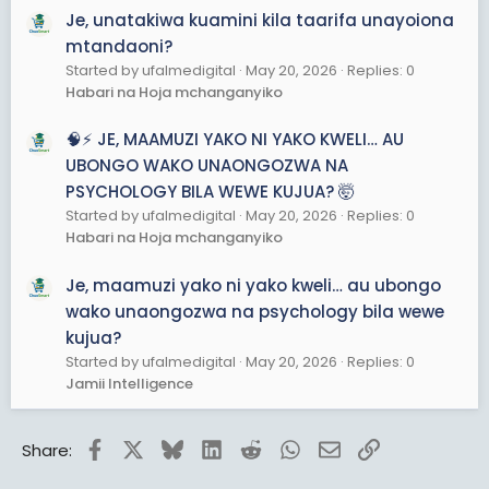
Je, unatakiwa kuamini kila taarifa unayoiona
mtandaoni?
Started by ufalmedigital
May 20, 2026
Replies: 0
Habari na Hoja mchanganyiko
🧠⚡ JE, MAAMUZI YAKO NI YAKO KWELI… AU
UBONGO WAKO UNAONGOZWA NA
PSYCHOLOGY BILA WEWE KUJUA? 🤯
Started by ufalmedigital
May 20, 2026
Replies: 0
Habari na Hoja mchanganyiko
Je, maamuzi yako ni yako kweli… au ubongo
wako unaongozwa na psychology bila wewe
kujua?
Started by ufalmedigital
May 20, 2026
Replies: 0
Jamii Intelligence
Facebook
X
Bluesky
LinkedIn
Reddit
WhatsApp
Email
Link
Share: