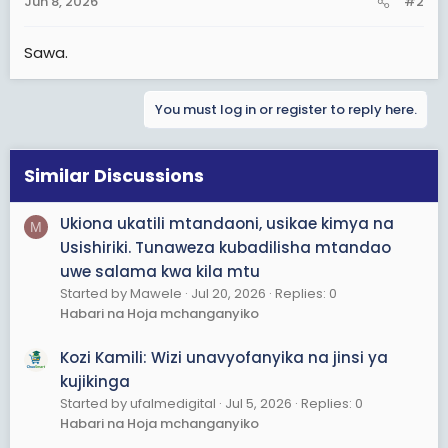
Jun 8, 2026
#2
s
:
Sawa.
You must log in or register to reply here.
Similar Discussions
Ukiona ukatili mtandaoni, usikae kimya na
M
Usishiriki. Tunaweza kubadilisha mtandao
uwe salama kwa kila mtu
Started by Mawele
Jul 20, 2026
Replies: 0
Habari na Hoja mchanganyiko
Kozi Kamili: Wizi unavyofanyika na jinsi ya
kujikinga
Started by ufalmedigital
Jul 5, 2026
Replies: 0
Habari na Hoja mchanganyiko