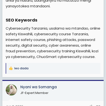
dhidi ya hasara, udanganyifu na matatizo mengi
yanayotokea mtandaoni.
SEO Keywords​
Cybersecurity Tanzania, usalama wa mtandao, online
safety Kiswahili, cybersecurity course Tanzania,
internet safety course, phishing attacks, password
security, digital security, cyber awareness, online
fraud prevention, cybersecurity training Kiswahili, kozi
ya cybersecurity, ChuoSmart cybersecurity course.
leo dada
R
e
a
c
Nyani wa Somanga
t
JF-Expert Member
i
o
n