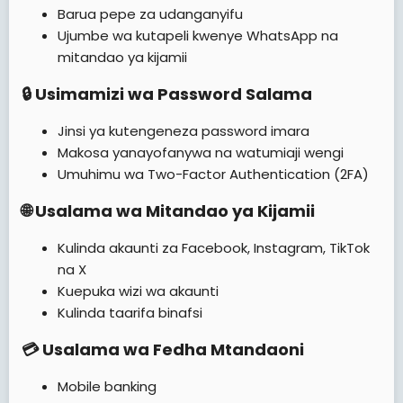
Barua pepe za udanganyifu
Ujumbe wa kutapeli kwenye WhatsApp na
mitandao ya kijamii
🔒 Usimamizi wa Password Salama​
Jinsi ya kutengeneza password imara
Makosa yanayofanywa na watumiaji wengi
Umuhimu wa Two-Factor Authentication (2FA)
🌐 Usalama wa Mitandao ya Kijamii​
Kulinda akaunti za Facebook, Instagram, TikTok
na X
Kuepuka wizi wa akaunti
Kulinda taarifa binafsi
💳 Usalama wa Fedha Mtandaoni​
Mobile banking