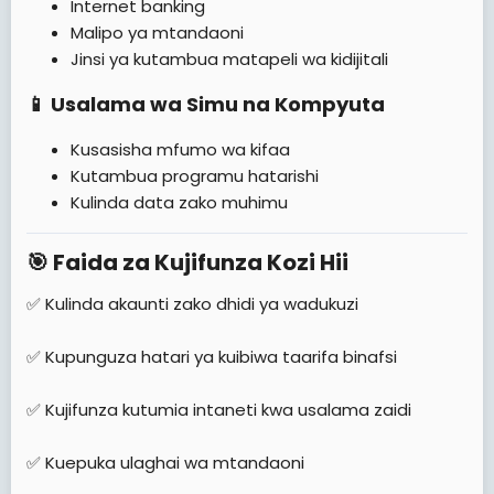
Internet banking
Malipo ya mtandaoni
Jinsi ya kutambua matapeli wa kidijitali
📱 Usalama wa Simu na Kompyuta​
Kusasisha mfumo wa kifaa
Kutambua programu hatarishi
Kulinda data zako muhimu
🎯 Faida za Kujifunza Kozi Hii​
✅ Kulinda akaunti zako dhidi ya wadukuzi
✅ Kupunguza hatari ya kuibiwa taarifa binafsi
✅ Kujifunza kutumia intaneti kwa usalama zaidi
✅ Kuepuka ulaghai wa mtandaoni