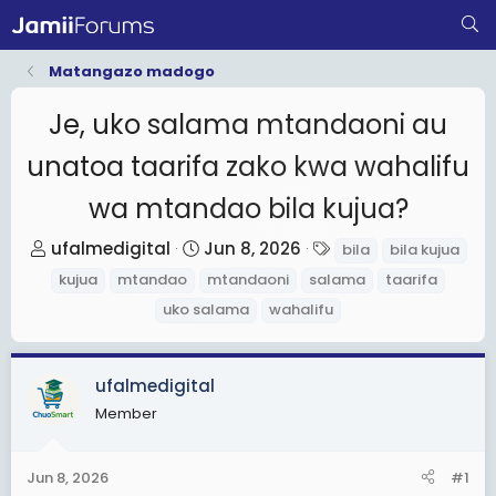
Matangazo madogo
Je, uko salama mtandaoni au
unatoa taarifa zako kwa wahalifu
wa mtandao bila kujua?
T
S
T
ufalmedigital
Jun 8, 2026
bila
bila kujua
h
t
a
kujua
mtandao
mtandaoni
salama
taarifa
r
a
g
uko salama
wahalifu
e
r
s
a
t
d
d
ufalmedigital
s
a
Member
t
t
a
e
Jun 8, 2026
#1
r