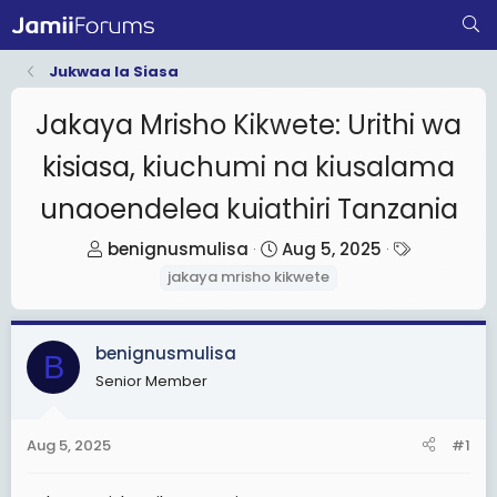
Jukwaa la Siasa
Jakaya Mrisho Kikwete: Urithi wa
kisiasa, kiuchumi na kiusalama
unaoendelea kuiathiri Tanzania
T
S
T
benignusmulisa
Aug 5, 2025
h
t
a
jakaya mrisho kikwete
r
a
g
e
r
s
benignusmulisa
a
t
B
d
d
Senior Member
s
a
t
t
Aug 5, 2025
#1
a
e
r