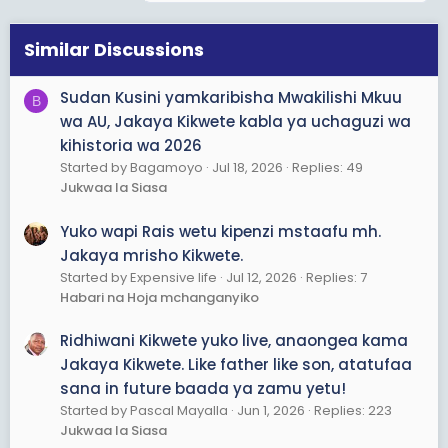
Similar Discussions
Sudan Kusini yamkaribisha Mwakilishi Mkuu
B
wa AU, Jakaya Kikwete kabla ya uchaguzi wa
kihistoria wa 2026
Started by Bagamoyo
Jul 18, 2026
Replies: 49
Jukwaa la Siasa
Yuko wapi Rais wetu kipenzi mstaafu mh.
Jakaya mrisho Kikwete.
Started by Expensive life
Jul 12, 2026
Replies: 7
Habari na Hoja mchanganyiko
Ridhiwani Kikwete yuko live, anaongea kama
Jakaya Kikwete. Like father like son, atatufaa
sana in future baada ya zamu yetu!
Started by Pascal Mayalla
Jun 1, 2026
Replies: 223
Jukwaa la Siasa