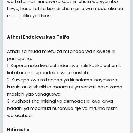
wa taifa. Hali hii inaweza kuathiri uhuru wa vyombo
hivyo, hasa katika kipindi cha mpito wa madaraka au
mabadiliko ya kisiasa.
Athari Endelevu kwa Taifa
Athari za muda mrefu za mtandao wa Kikwete ni
pamoja na:
1. Kuporomoka kwa ushindani wa haki katika uchumi,
kutokana na upendeleo wa kimaslahi.
2. Kuwepo kwa mitandao ya kiusalama inayoweza
kuzuia au kushinikiza maamuzi ya serikali, hasa kama
maslahi yao yanaguswa.
3. Kudhoofisha misingi ya demokrasia, kwa kuwa
baadhi ya maamuzi hufanyika nje ya mfumo rasmi
wa kikatiba.
Hitimisho
: