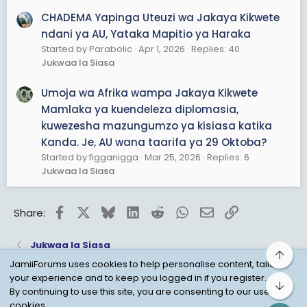
CHADEMA Yapinga Uteuzi wa Jakaya Kikwete
ndani ya AU, Yataka Mapitio ya Haraka
Started by Parabolic
Apr 1, 2026
Replies: 40
Jukwaa la Siasa
Umoja wa Afrika wampa Jakaya Kikwete
Mamlaka ya kuendeleza diplomasia,
kuwezesha mazungumzo ya kisiasa katika
Kanda. Je, AU wana taarifa ya 29 Oktoba?
Started by figganigga
Mar 25, 2026
Replies: 6
Jukwaa la Siasa
Facebook
X
Bluesky
LinkedIn
Reddit
WhatsApp
Email
Link
Share:
Jukwaa la Siasa
Top
JamiiForums uses cookies to help personalise content, tailor
your experience and to keep you logged in if you register.
Bot
Child Protection Policy
Personal Data Protection
By continuing to use this site, you are consenting to our use of
cookies.