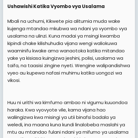
Ushawishi Katika Vyombo vya Usalama
Mbali na uchumi, Kikwete pia alitumia muda wake
kujenga mtandao mkubwa wa ndani ya vyombo vya
usalama na ulinzi. Kuna madai ya msingi kwamba
kipindi chake kilishuhudia vijana wengi waliokuwa
waaminifu kwake ama wanaotoka katika mitandao
yake ya kisiasa kuingizwa jeshini, polisi, usalama wa
taifa, na taasisi zingine nyeti. Wengine walipandishwa
vyeo au kupewa nafasi muhimu katika uongozi wa
vikosi.
Huu ni urithi wa kimfumo ambao ni vigumu kuuondoa
haraka. Kwa vyovyote vile, kama vijana hao
waliingizwa kwa misingi ya utii binafsi badala ya
weledi, ina maana kuna kundi linalobeba maslahi ya
mtu au mtandao fulani ndani ya mifumo ya usalama