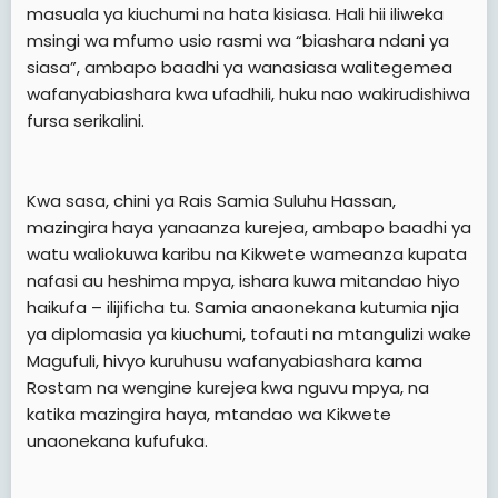
masuala ya kiuchumi na hata kisiasa. Hali hii iliweka
msingi wa mfumo usio rasmi wa “biashara ndani ya
siasa”, ambapo baadhi ya wanasiasa walitegemea
wafanyabiashara kwa ufadhili, huku nao wakirudishiwa
fursa serikalini.
Kwa sasa, chini ya Rais Samia Suluhu Hassan,
mazingira haya yanaanza kurejea, ambapo baadhi ya
watu waliokuwa karibu na Kikwete wameanza kupata
nafasi au heshima mpya, ishara kuwa mitandao hiyo
haikufa – ilijificha tu. Samia anaonekana kutumia njia
ya diplomasia ya kiuchumi, tofauti na mtangulizi wake
Magufuli, hivyo kuruhusu wafanyabiashara kama
Rostam na wengine kurejea kwa nguvu mpya, na
katika mazingira haya, mtandao wa Kikwete
unaonekana kufufuka.