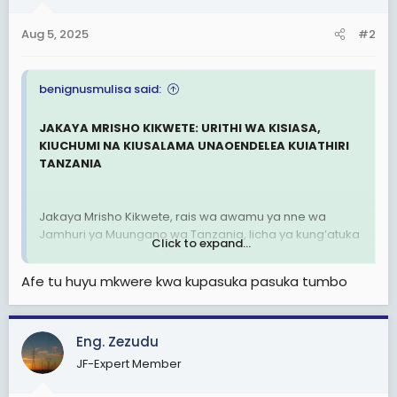
o
n
Aug 5, 2025
#2
s
:
benignusmulisa said:
JAKAYA MRISHO KIKWETE: URITHI WA KISIASA,
KIUCHUMI NA KIUSALAMA UNAOENDELEA KUIATHIRI
TANZANIA
Jakaya Mrisho Kikwete, rais wa awamu ya nne wa
Jamhuri ya Muungano wa Tanzania, licha ya kung’atuka
Click to expand...
madarakani mwaka 2015, anaendelea kuacha alama
kubwa zisizoonekana moja kwa moja katika mfumo wa
Afe tu huyu mkwere kwa kupasuka pasuka tumbo
kisiasa, kiuchumi na kiusalama wa nchi. Kupitia
mtandao wake wa wafanyabiashara wakuu kama
Rostam Aziz, pamoja na ushawishi wake katika taasisi
Eng. Zezudu
nyeti kama jeshi na vyombo vya usalama, Kikwete
ameendelea kuiathiri Tanzania kwa njia ya kimya lakini
JF-Expert Member
yenye nguvu.