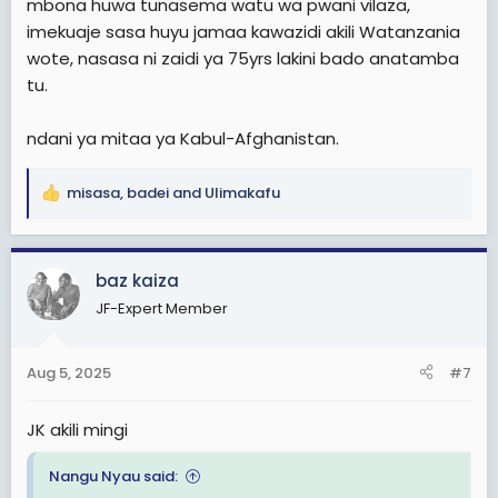
mbona huwa tunasema watu wa pwani vilaza,
kupitia mitandao ya biashara na usalama aliyojenga.
imekuaje sasa huyu jamaa kawazidi akili Watanzania
Rais Samia, katika juhudi zake za kupunguza makali ya
wote, nasasa ni zaidi ya 75yrs lakini bado anatamba
kisiasa na kufungua uchumi, anaonekana kufaidika na
baadhi ya mitandao hii. Swali kuu linabaki: Je, huu urithi
tu.
wa Kikwete utaipeleka Tanzania kwenye maendeleo
jumuishi au utazidi kuimarisha mifumo ya upendeleo na
ndani ya mitaa ya Kabul-Afghanistan.
kiimani binafsi? Muda utatoa majibu, lakini alama za
mwelekeo huo tayari zinaonekana.
misasa
,
badei
and
Ulimakafu
R
e
a
c
baz kaiza
t
JF-Expert Member
i
o
n
Aug 5, 2025
#7
s
:
JK akili mingi
Nangu Nyau said: