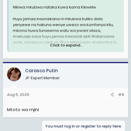
Nikiwa mkubwa nataka kuwa kama Kikwete.
Huyu jamaa inaonekana ni mkubwa kuliko dola
yenyewe na hakuna wenye uwezo wa kumfanya kitu,
mbona huwa tunasema watu wa pwani vilaza,
imekuaje sasa huyu jamaa kawazidi akili Watanzania
wote, nasasa ni zaidi ya 75yrs lakini bado anatamba tu.
Click to expand...
A
ndani ya mitaa ya Kabul-Afghanistan.
Carasco Putin
JF-Expert Member
Aug 5, 2025
#8
Mtoto wa mjini
You must log in or register to reply here.