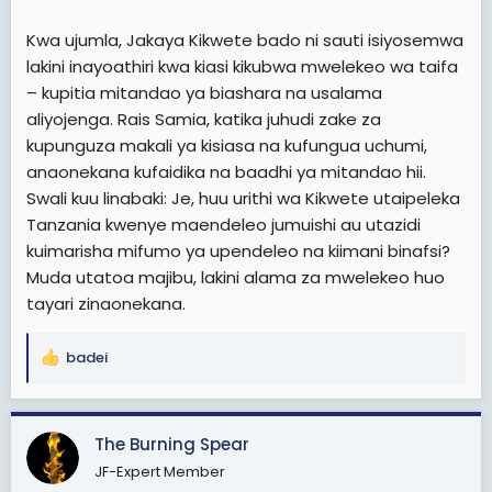
Kwa ujumla, Jakaya Kikwete bado ni sauti isiyosemwa
lakini inayoathiri kwa kiasi kikubwa mwelekeo wa taifa
– kupitia mitandao ya biashara na usalama
aliyojenga. Rais Samia, katika juhudi zake za
kupunguza makali ya kisiasa na kufungua uchumi,
anaonekana kufaidika na baadhi ya mitandao hii.
Swali kuu linabaki: Je, huu urithi wa Kikwete utaipeleka
Tanzania kwenye maendeleo jumuishi au utazidi
kuimarisha mifumo ya upendeleo na kiimani binafsi?
Muda utatoa majibu, lakini alama za mwelekeo huo
tayari zinaonekana.
badei
R
e
a
c
The Burning Spear
t
JF-Expert Member
i