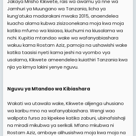
Jakaya Mrisho Kikwete, rais wa awamu ya nne wa
t
Jamhuri ya Muungano wa Tanzania, licha ya
e
kung’atuka madarakani mwaka 2015, anaendelea
r
kuacha alama kubwa zisizoonekana moja kwa moja
katika mfumo wa kisiasa, kiuchumi na kiusalama wa
nchi. Kupitia mtandao wake wa wafanyabiashara
wakuu kama Rostam Aziz, pamoja na ushawishi wake
katika taasisi nyeti kama jeshi na vyombo vya
usalama, Kikwete ameendelea kuiathiri Tanzania kwa
njia ya kimya lakini yenye nguvu.
Nguvu ya Mtandao wa Kibiashara
Wakati wa utawala wake, Kikwete alijenga uhusiano
wa karibu mno na wafanyabiashara. Wengi wao
walipata fursa za kipekee katika zabuni, ubinafsishaji
na miradi mikubwa ya serikali. Mfano mkubwa ni
Rostam Aziz, ambaye alihusishwa moja kwa moja na