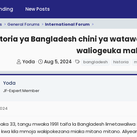
nding
New Posts
s
General Forums
International Forum
storia ya Bangladesh chini ya wata
waliogeuka ma
T
S
T
Yoda
Aug 5, 2024
bangladesh
historia
m
h
t
a
r
a
g
Yoda
e
r
s
a
t
JF-Expert Member
d
d
s
a
2024
t
t
a
e
aka 33, tangu mwaka 1991 taifa la Bangladesh limetawaliwa
r
i kwa kila mmoja wakipokezana miaka mitano mitano. Aliyean
t