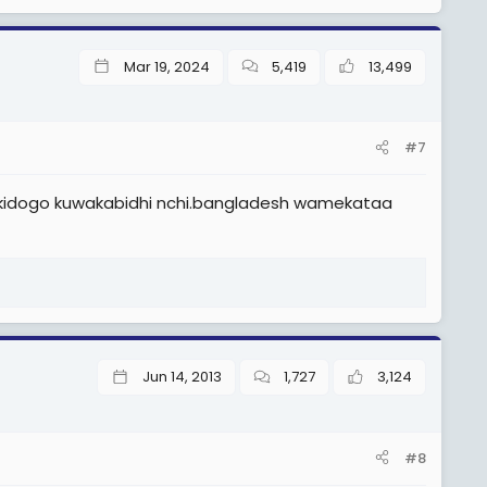
Mar 19, 2024
5,419
13,499
#7
 kidogo kuwakabidhi nchi.bangladesh wamekataa
Jun 14, 2013
1,727
3,124
#8