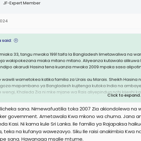
JF-Expert Member
2024
 said:
miaka 33, tangu mwaka 1991 taifa la Bangladesh limetawaliwa na wan
a wakipokezana miaka mitano mitano. Aliyeanza kutawala alikuwa Kh
 ndipo akarudi Hasina tena kuanzia mwaka 2009 mpaka sasa alipot
 wawili wametokea katika familia za Urais au Marais. Sheikh Hasin
ngoza mapambano ya Bangladesh kujitenga kutoka India na ambay
 wengi, Khaleda Zia ni mke mjane wa Rais aliyepindua nchi kijeshi k
Click to expand..
wake wote wawili waliibuka kama marafiki wapigania demokrasi
ilicheka sana. Nimewafuatilia toka 2007 Zia akiondolewa na
sadi na madikteta.
ker government. Ametawala Kwa mkono wa chuma. Jana anak
da Kasi. Ni kama kule Sri Lanka. Ile familia ya Rajapaksa ha
 za uhasama kulikuwa na vurugu nyingi za kisiasa, kutekana na kuuana
akani vizuri zaidi kama waziri mkuu mwenye nguvu na kumfunga hasi
a, teka na kufanya wawezavyo. Siku Ile raisi anakimbia Kwa 
zani, leo hii Hasina alivyotimuliwa na waandamanaji Rais wa Bangl
pe sana. Hawanaga msalie mtume.