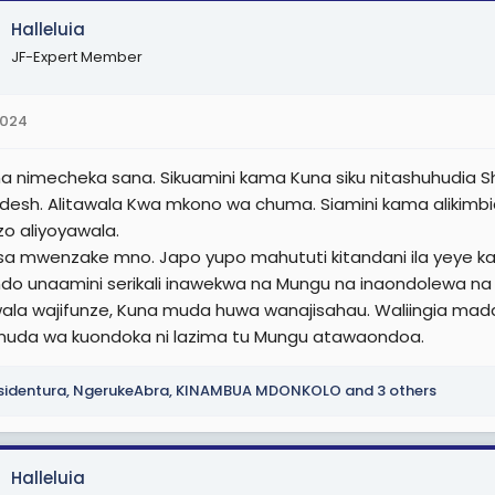
Halleluia
JF-Expert Member
2024
na nimecheka sana. Sikuamini kama Kuna siku nitashuhudia S
desh. Alitawala Kwa mkono wa chuma. Siamini kama alikimbi
zo aliyoyawala.
sa mwenzake mno. Japo yupo mahututi kitandani ila yeye ka
do unaamini serikali inawekwa na Mungu na inaondolewa na
la wajifunze, Kuna muda huwa wanajisahau. Waliingia mada
a muda wa kuondoka ni lazima tu Mungu atawaondoa.
sidentura
,
NgerukeAbra
,
KINAMBUA MDONKOLO
and 3 others
Halleluia