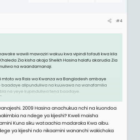
#4
awake wawili mawaziri wakuu kwa vipindi tofauti kwa kila
aleda Zia kisha akaja Sheikh Hasina halafu akarudia Zia
imuliwa na waandamanaji.
a ni mtoto wa Rais wa Kwanza wa Bangladesh ambaye
e baadaye alipunduliwa na kuuwawa na wanafamilia
abla na yeye kupinduliwa tena baadaye.
.
a na wanamegeuzi waliogeuka baadaye kuwa mahasimu,
 wanajeshi. 2009 Hasina anachukua nchi na kuondoa
imbia na ndege ya kijeshi? Kweli maisha
ikuamini Kuna siku wataachia madaraka Kwa aibu.
 kati ya kambi zao. Sheikh Hasina aliweza kujisimika
mu wake na rafiki yake wa zamani Zia kifungo cha
ndege ya kijeshi ndo nikaamini wananchi wakichoka
adesh kaamuru Zia na wafungwa wengine wa kisiasa