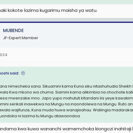
a, maandamano yakaenea nchi nzima mpaka kufika hatua serikali S
 yamesababisha vifo vya zaidi ya wanafunzi 500.
haki kokote lazima kugarimu maisha ya watu.
MUBENDE
JF-Expert Member
2024
shi said:
Jana nimecheka sana. Sikuamini kama Kuna siku nitashuhudia Sheik
awala Kwa mkono wa chuma. Siamini kama alikimbia na chochote kati 
tesa mwenzake mno. Japo yupo mahututi kitandani ila yeye kawakim
mini serikali inawekwa na Mungu na inaondolewa na Mungu. Ruto an
wala wajifunze, Kuna muda huwa wanajisahau. Waliingia madarakan
uondoka ni lazima tu Mungu atawaondoa.
uandama kwa kuwa wananchi wamemchoka kiongozi inahitaji k