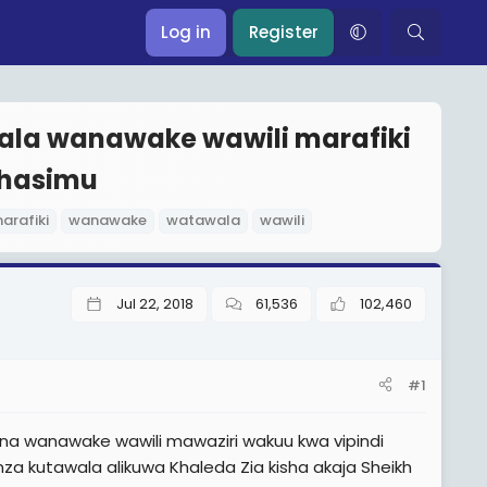
Log in
Register
wala wanawake wawili marafiki
hasimu
arafiki
wanawake
watawala
wawili
Jul 22, 2018
61,536
102,460
#1
 na wanawake wawili mawaziri wakuu kwa vipindi
za kutawala alikuwa Khaleda Zia kisha akaja Sheikh