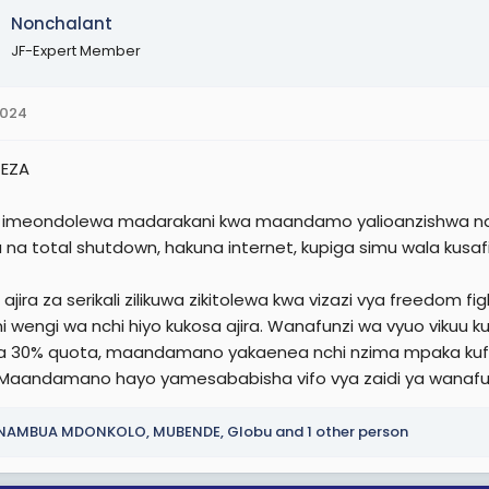
Nonchalant
JF-Expert Member
2024
EZA
li imeondolewa madarakani kwa maandamo yalioanzishwa na w
 na total shutdown, hakuna internet, kupiga simu wala kusafi
ajira za serikali zilikuwa zikitolewa kwa vizazi vya freedom fi
 wengi wa nchi hiyo kukosa ajira. Wanafunzi wa vyuo vikuu 
a 30% quota, maandamano yakaenea nchi nzima mpaka kufika
o. Maandamano hayo yamesababisha vifo vya zaidi ya wanafu
INAMBUA MDONKOLO
,
MUBENDE
,
Globu
and 1 other person