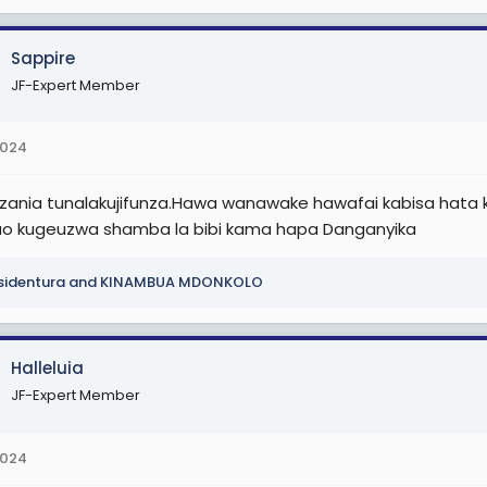
Sappire
JF-Expert Member
2024
ania tunalakujifunza.Hawa wanawake hawafai kabisa hata
ao kugeuzwa shamba la bibi kama hapa Danganyika
sidentura
and
KINAMBUA MDONKOLO
Halleluia
JF-Expert Member
2024