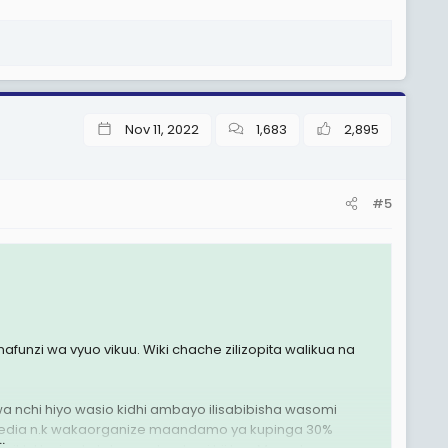
Nov 11, 2022
1,683
2,895
#5
nzi wa vyuo vikuu. Wiki chache zilizopita walikua na
r wa nchi hiyo wasio kidhi ambayo ilisabibisha wasomi
al media n.k wakaorganize maandamo ya kupinga 30%
.