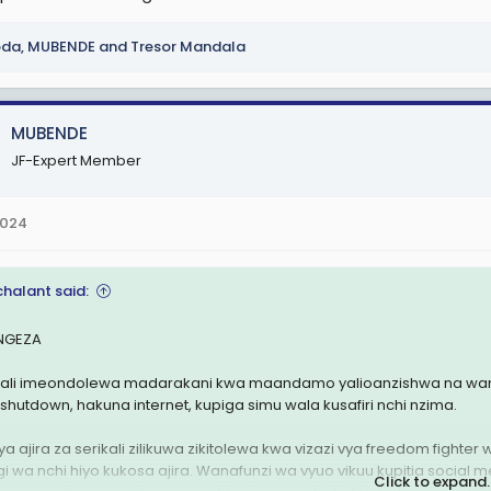
hiwa huru!
oda
,
MUBENDE
and
Tresor Mandala
MUBENDE
JF-Expert Member
2024
halant said:
NGEZA
kali imeondolewa madarakani kwa maandamo yalioanzishwa na wanafu
l shutdown, hakuna internet, kupiga simu wala kusafiri nchi nzima.
ya ajira za serikali zilikuwa zikitolewa kwa vizazi vya freedom fighte
i wa nchi hiyo kukosa ajira. Wanafunzi wa vyuo vikuu kupitia soci
Click to expand..