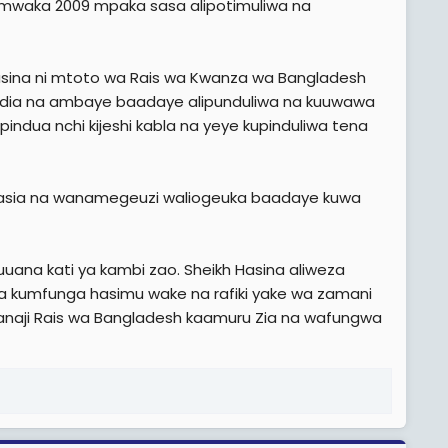
a mwaka 2009 mpaka sasa alipotimuliwa na
Hasina ni mtoto wa Rais wa Kwanza wa Bangladesh
dia na ambaye baadaye alipunduliwa na kuuwawa
indua nchi kijeshi kabla na yeye kupinduliwa tena
rasia na wanamegeuzi waliogeuka baadaye kuwa
kuuana kati ya kambi zao. Sheikh Hasina aliweza
na kumfunga hasimu wake na rafiki yake wa zamani
amanaji Rais wa Bangladesh kaamuru Zia na wafungwa