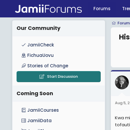
Forums
Tre
Forum
Our Community
Hi
JamiiCheck
FichuaUovu
Stories of Change
Start Discussion
Coming Soon
Aug 5, 
JamiiCourses
Kwa mi
JamiiData
tofaut