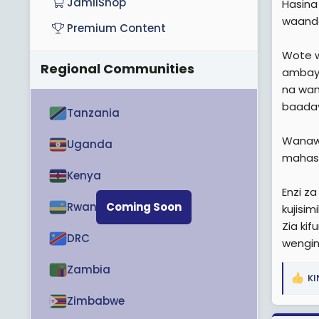
JamiiShop
Hasina
waand
Premium Content
Wote w
Regional Communities
ambaye
na wan
baada
Tanzania
Wanawa
Uganda
mahasi
Kenya
Enzi z
Rwanda
Coming Soon
kujisi
Zia ki
DRC
wengin
Zambia
K
R
e
Zimbabwe
a