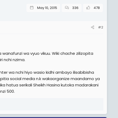
May 10, 2015
336
478
#2
anafunzi wa vyuo vikuu. Wiki chache zilizopita
ri nchi nzima.
ghter wa nchi hiyo wasio kidhi ambayo ilisabibisha
kupitia social media n.k wakaorganize maandamo ya
 hatua serikali Sheikh Hasina kutoka madarakani
nzi 500.