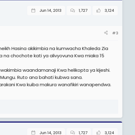
Jun 14, 2013
1,727
3,124
#3
heikh Hasina akikimbia na kumwacha Khaleda Zia
a na chochote kati ya alivyovuna Kwa miaka 15
wakimbia waandamanaji Kwa helikopta ya kijeshi.
 Mungu. Ruto ana bahati kubwa sana.
rakani Kwa kuiba makura wanafikiri wanapendwa.
Jun 14, 2013
1,727
3,124