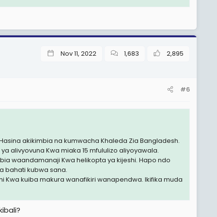
heikh Hasina kutoka madarakani hii leo. Maandamano
Nov 11, 2022
1,683
2,895
#6
h Hasina akikimbia na kumwacha Khaleda Zia Bangladesh.
ya alivyovuna Kwa miaka 15 mfululizo aliyoyawala.
bia waandamanaji Kwa helikopta ya kijeshi. Hapo ndo
a bahati kubwa sana.
i Kwa kuiba makura wanafikiri wanapendwa. Ikifika muda
ibali?