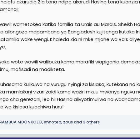
 halafu akarudia Zia tena ndipo akarudi Hasina tena kuanzi
e
amanaji.
r
awili wametokea katika familia za Urais au Marais. Sheikh 
 aliongoza mapambano ya Bangladesh kujitenga kutoka In
afamilia wake wengi, Khaleda Zia ni mke mjane wa Rais aliyep
ye.
ke wote wawili waliibuka kama marafiki wapigania demok
mu, mafisadi na madikteta.
a uhasama kulikuwa na vurugu nyingi za kisiasa, kutekana na 
mika mamlakani vizuri zaidi kama waziri mkuu mwenye nguvu 
fungo cha gerezani, leo hii Hasina alivyotimuliwa na waand
e wa kisiasa kuachiwa huru!
INAMBUA MDONKOLO
,
imhotep
,
zous
and 3 others