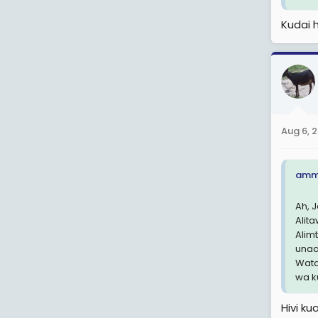
quot
hayo
Kudai 
Aug 6, 
ammo
Ah, 
Alit
Alim
unaa
Wata
wa k
Hivi k