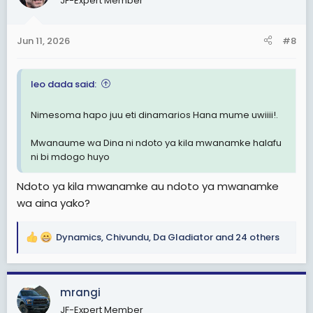
JF-Expert Member
i
o
n
Jun 11, 2026
#8
s
:
leo dada said:
Nimesoma hapo juu eti dinamarios Hana mume uwiiii!.
Mwanaume wa Dina ni ndoto ya kila mwanamke halafu
ni bi mdogo huyo
Ndoto ya kila mwanamke au ndoto ya mwanamke
wa aina yako?
Dynamics
,
Chivundu
,
Da Gladiator
and 24 others
R
e
a
c
mrangi
t
JF-Expert Member