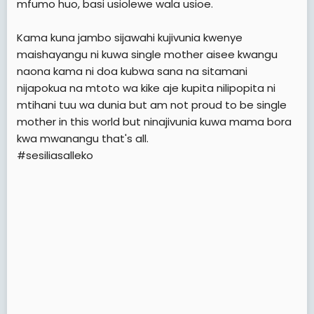
mfumo huo, basi usiolewe wala usioe.
Kama kuna jambo sijawahi kujivunia kwenye
maishayangu ni kuwa single mother aisee kwangu
naona kama ni doa kubwa sana na sitamani
nijapokua na mtoto wa kike aje kupita nilipopita ni
mtihani tuu wa dunia but am not proud to be single
mother in this world but ninajivunia kuwa mama bora
kwa mwanangu that's all.
#sesiliasalleko