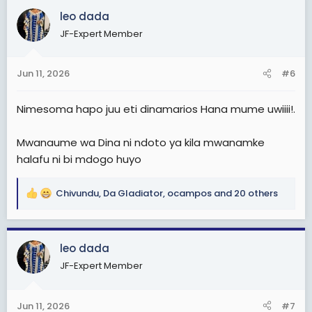
c
leo dada
t
JF-Expert Member
i
o
n
Jun 11, 2026
#6
s
:
Nimesoma hapo juu eti dinamarios Hana mume uwiiii!.
Mwanaume wa Dina ni ndoto ya kila mwanamke
halafu ni bi mdogo huyo
Chivundu
,
Da Gladiator
,
ocampos
and 20 others
R
e
a
c
leo dada
t
JF-Expert Member
i
o
n
Jun 11, 2026
#7
s