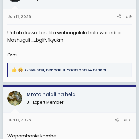
i
o
n
Jun 11, 2026
#9
s
:
Ukitaka kuwa tandika wabongolala hela waandalie
Mashuguli .....bglfyfkyukrn
Ova
Chivundu
,
Pendaelli
,
Yoda
and 14 others
R
e
a
c
Mtoto halali na hela
t
JF-Expert Member
i
o
n
Jun 11, 2026
#10
s
:
Wapambanie kombe