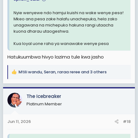
Nyie wenyewe ndo hamjui kuishi na wake wenye pesa!
Mkeo ana pesa zake halafu unachepuka, hela zako
unagawana na michepuko hakuna rangi utaacha
kuona dharau utaogeshwa.
Kua loyal uone raha ya wanawake wenye pesa
Hatukuumbwa hivyo lazima tule kwa jasho
Mtili wandu
,
Seran
,
raraa reree
and 3 others
R
e
a
c
The Icebreaker
t
Platinum Member
i
o
n
Jun 11, 2026
#18
s
: