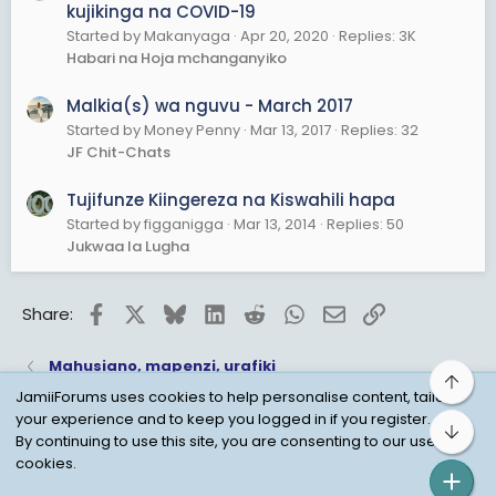
kujikinga na COVID-19
Started by Makanyaga
Apr 20, 2020
Replies: 3K
Habari na Hoja mchanganyiko
Malkia(s) wa nguvu - March 2017
Started by Money Penny
Mar 13, 2017
Replies: 32
JF Chit-Chats
Tujifunze Kiingereza na Kiswahili hapa
Started by figganigga
Mar 13, 2014
Replies: 50
Jukwaa la Lugha
Facebook
X
Bluesky
LinkedIn
Reddit
WhatsApp
Email
Link
Share:
Mahusiano, mapenzi, urafiki
Top
JamiiForums uses cookies to help personalise content, tailor
your experience and to keep you logged in if you register.
Bot
Child Protection Policy
Personal Data Protection
By continuing to use this site, you are consenting to our use of
cookies.
Contact us
Terms
Privacy Policy
Help