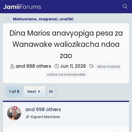
Mahusiano, mapenzi, urafiki
Dina Marios anavyopiga pesa za
Wanawake waliozikacha ndoa
zao
T
S
T
and 998 others
Jun 11, 2026
dina marios
h
t
a
ndoa za wanawake
r
a
g
e
r
s
Last
1 of 9
Next
a
t
d
d
s
a
and 998 others
t
t
JF-Expert Member
a
e
r