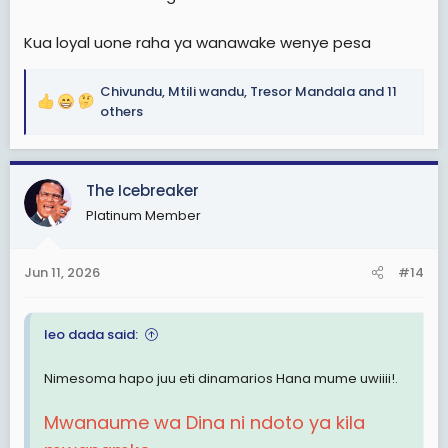
Kua loyal uone raha ya wanawake wenye pesa
Chivundu
,
Mtili wandu
,
Tresor Mandala
and 11
R
others
e
a
c
The Icebreaker
t
i
Platinum Member
o
n
s
Jun 11, 2026
#14
:
leo dada said:
Nimesoma hapo juu eti dinamarios Hana mume uwiiii!.
Mwanaume wa Dina ni ndoto ya kila