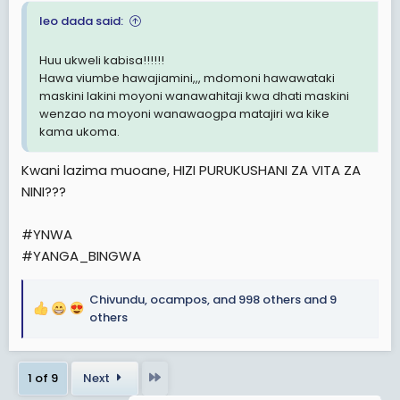
leo dada said:
Huu ukweli kabisa!!!!!!
Hawa viumbe hawajiamini,,, mdomoni hawawataki
maskini lakini moyoni wanawahitaji kwa dhati maskini
wenzao na moyoni wanawaogpa matajiri wa kike
kama ukoma.
Kwani lazima muoane, HIZI PURUKUSHANI ZA VITA ZA
NINI???
#YNWA
#YANGA_BINGWA
Chivundu
,
ocampos
,
and 998 others
and 9
R
others
e
a
c
Last
1 of 9
Next
t