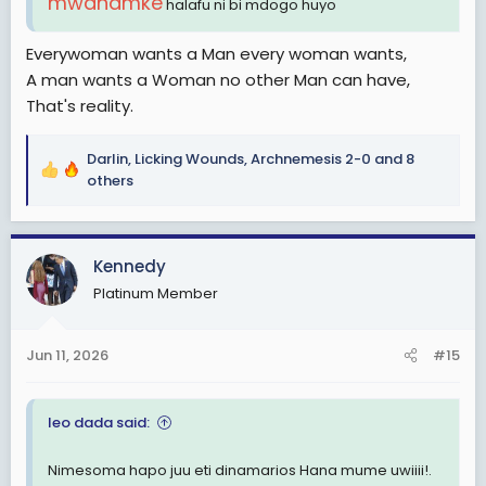
mwanamke
halafu ni bi mdogo huyo
Everywoman wants a Man every woman wants,
A man wants a Woman no other Man can have,
That's reality.
Darlin
,
Licking Wounds
,
Archnemesis 2-0
and 8
R
others
e
a
c
Kennedy
t
i
Platinum Member
o
n
s
Jun 11, 2026
#15
:
leo dada said:
Nimesoma hapo juu eti dinamarios Hana mume uwiiii!.