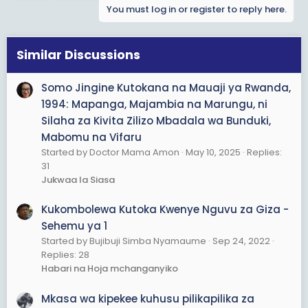
i
You must log in or register to reply here.
o
n
s
Similar Discussions
:
Somo Jingine Kutokana na Mauaji ya Rwanda,
1994: Mapanga, Majambia na Marungu, ni
Silaha za Kivita Zilizo Mbadala wa Bunduki,
Mabomu na Vifaru
Started by Doctor Mama Amon
May 10, 2025
Replies:
31
Jukwaa la Siasa
Kukombolewa Kutoka Kwenye Nguvu za Giza -
Sehemu ya 1
Started by Bujibuji Simba Nyamaume
Sep 24, 2022
Replies: 28
Habari na Hoja mchanganyiko
Mkasa wa kipekee kuhusu pilikapilika za