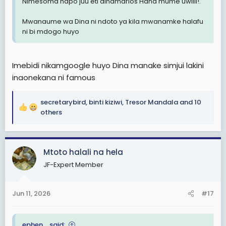
Nimesoma hapo juu eti dinamarios Hana mume uwiiii!.
Mwanaume wa Dina ni ndoto ya kila mwanamke halafu
ni bi mdogo huyo
Imebidi nikamgoogle huyo Dina manake simjui lakini
inaonekana ni famous
secretarybird
,
binti kiziwi
,
Tresor Mandala
and 10
R
others
e
a
c
Mtoto halali na hela
t
i
JF-Expert Member
o
n
s
Jun 11, 2026
#17
:
ephen_ said: