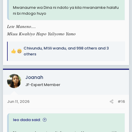
Mwanaume wa Dina ni ndoto ya kila mwanamke halafu
ni bi mdogo huyo
Lete Maneno....
Mkuu Kwahiyo Hapo Yaliyomo Yamo
Chivundu
,
Mtili wandu
,
and 998 others
and 3
R
others
e
a
c
Joanah
t
i
JF-Expert Member
o
n
s
Jun 11, 2026
#16
:
leo dada said: