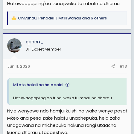
Hatuwaogopi ng'oo tunajiweka tu mbali na dharau
Chivundu
,
Pendaelli
,
Mtili wandu
and 6 others
R
e
a
c
ephen_
t
JF-Expert Member
i
o
n
Jun 11, 2026
#13
s
:
Mtoto halali na hela said:
Hatuwaogopi ng'oo tunajiweka tu mbali na dharau
Nyie wenyewe ndo hamjui kuishi na wake wenye pesa!
Mkeo ana pesa zake halafu unachepuka, hela zako
unagawana na michepuko hakuna rangi utaacha
kuona dharau utaogeshwa.