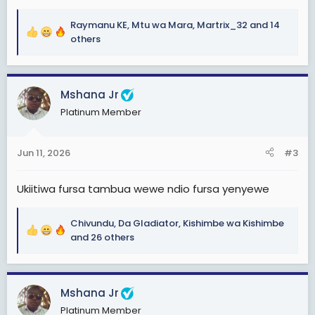
Raymanu KE
,
Mtu wa Mara
,
Martrix_32
and 14
R
others
e
a
c
Mshana Jr
t
i
Platinum Member
o
n
s
Jun 11, 2026
#3
:
Ukiitiwa fursa tambua wewe ndio fursa yenyewe
Chivundu
,
Da Gladiator
,
Kishimbe wa Kishimbe
R
and 26 others
e
a
c
Mshana Jr
t
i
Platinum Member