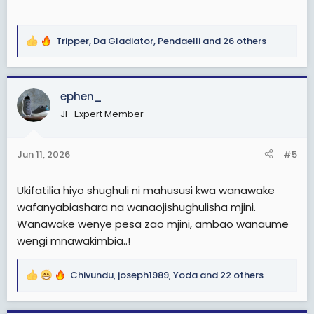
Tripper
,
Da Gladiator
,
Pendaelli
and 26 others
R
e
a
c
ephen_
t
JF-Expert Member
i
o
n
Jun 11, 2026
#5
s
:
Ukifatilia hiyo shughuli ni mahususi kwa wanawake
wafanyabiashara na wanaojishughulisha mjini.
Wanawake wenye pesa zao mjini, ambao wanaume
wengi mnawakimbia..!
Chivundu
,
joseph1989
,
Yoda
and 22 others
R
e
a