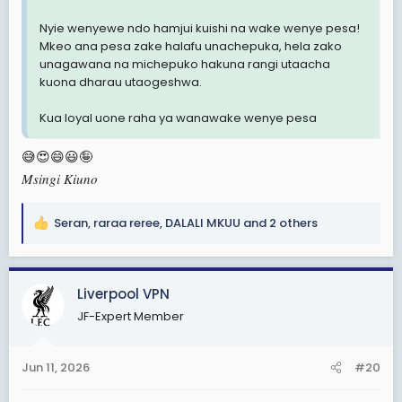
Nyie wenyewe ndo hamjui kuishi na wake wenye pesa!
Mkeo ana pesa zake halafu unachepuka, hela zako
unagawana na michepuko hakuna rangi utaacha
kuona dharau utaogeshwa.
Kua loyal uone raha ya wanawake wenye pesa
😅😍😄😃🤪
Msingi Kiuno
Seran
,
raraa reree
,
DALALI MKUU
and 2 others
R
e
a
c
Liverpool VPN
t
JF-Expert Member
i
o
n
Jun 11, 2026
#20
s
: