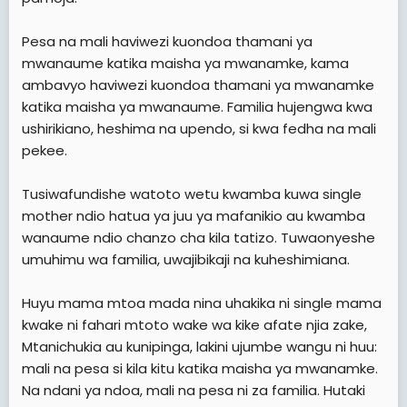
Pesa na mali haviwezi kuondoa thamani ya
mwanaume katika maisha ya mwanamke, kama
ambavyo haviwezi kuondoa thamani ya mwanamke
katika maisha ya mwanaume. Familia hujengwa kwa
ushirikiano, heshima na upendo, si kwa fedha na mali
pekee.
Tusiwafundishe watoto wetu kwamba kuwa single
mother ndio hatua ya juu ya mafanikio au kwamba
wanaume ndio chanzo cha kila tatizo. Tuwaonyeshe
umuhimu wa familia, uwajibikaji na kuheshimiana.
Huyu mama mtoa mada nina uhakika ni single mama
kwake ni fahari mtoto wake wa kike afate njia zake,
Mtanichukia au kunipinga, lakini ujumbe wangu ni huu:
mali na pesa si kila kitu katika maisha ya mwanamke.
Na ndani ya ndoa, mali na pesa ni za familia. Hutaki