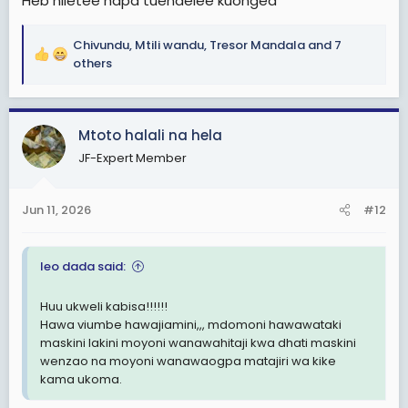
Heb niletee hapa tuendelee kuongea
Chivundu
,
Mtili wandu
,
Tresor Mandala
and 7
R
others
e
a
c
Mtoto halali na hela
t
i
JF-Expert Member
o
n
s
Jun 11, 2026
#12
:
leo dada said:
Huu ukweli kabisa!!!!!!
Hawa viumbe hawajiamini,,, mdomoni hawawataki
maskini lakini moyoni wanawahitaji kwa dhati maskini
wenzao na moyoni wanawaogpa matajiri wa kike
kama ukoma.