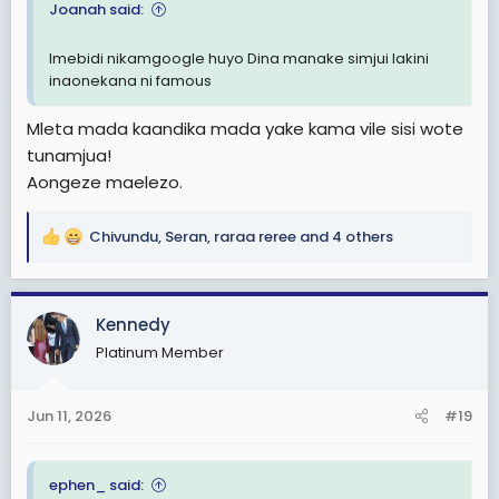
Joanah said:
Imebidi nikamgoogle huyo Dina manake simjui lakini
inaonekana ni famous
Mleta mada kaandika mada yake kama vile sisi wote
tunamjua!
Aongeze maelezo.
Chivundu
,
Seran
,
raraa reree
and 4 others
R
e
a
c
Kennedy
t
Platinum Member
i
o
n
Jun 11, 2026
#19
s
:
ephen_ said: