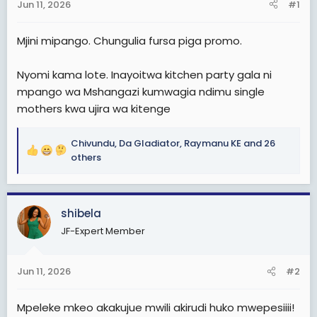
Jun 11, 2026
#1
t
e
Mjini mipango. Chungulia fursa piga promo.
r
Nyomi kama lote. Inayoitwa kitchen party gala ni
mpango wa Mshangazi kumwagia ndimu single
mothers kwa ujira wa kitenge
Chivundu
,
Da Gladiator
,
Raymanu KE
and 26
R
others
e
a
c
shibela
t
i
JF-Expert Member
o
n
s
Jun 11, 2026
#2
:
Mpeleke mkeo akakujue mwili akirudi huko mwepesiiii!