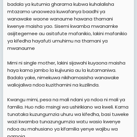
badala ya kutumia gharama kubwa kuhalalisha
mtazamo unaoweza kuwafanya baadhi ya
wanawake waone wanaume hawana thamani
kwenye maisha yao. Sisemi kwamba mwanamke
asijitegemee au asitafute mafanikio, lakini mafanikio
ya kifedha hayafuti umuhimu na thamani ya
mwanaume
Mimi ni single mother, lakini sijawahi kuyaona maisha
haya kama jambo la kujivunia au la kutamaniwa.
Badala yake, nimekuwa nikihamasisha wanawake
waliojaliwa ndoa kuzithamini na kuzilinda.
Kwangu mimi, pesa na mali ndani ya ndoa ni mali ya
familia. Huo ndio msingi wa ushirikiano wa kweli. Kama
tunataka kuzungumzia uhuru wa kifedha, basi tuweke
wazi kwamba tunazungumzia watu wasio kwenye
ndoa au mahusiano ya kifamilia yenye wajibu wa
pamoja.