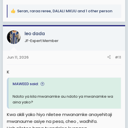
Seran
,
raraa reree
,
DALALI MKUU
and 1 other person
R
e
a
c
leo dada
t
JF-Expert Member
i
o
n
Jun 11, 2026
#11
s
:
K
MAWEED said:
Ndoto ya kila mwanamke au ndoto ya mwanamke wa
aina yako?
Kwa akili yako hiyo niletee mwanamke anayehitaji
mwanaume asiye na pesa, cheo , wadhifa.