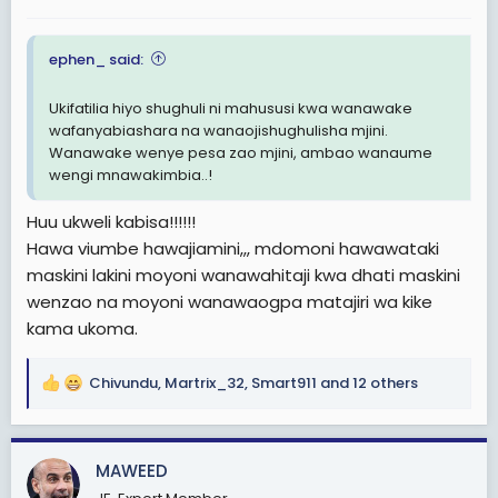
:
ephen_ said:
Ukifatilia hiyo shughuli ni mahususi kwa wanawake
wafanyabiashara na wanaojishughulisha mjini.
Wanawake wenye pesa zao mjini, ambao wanaume
wengi mnawakimbia..!
Huu ukweli kabisa!!!!!!
Hawa viumbe hawajiamini,,, mdomoni hawawataki
maskini lakini moyoni wanawahitaji kwa dhati maskini
wenzao na moyoni wanawaogpa matajiri wa kike
kama ukoma.
Chivundu
,
Martrix_32
,
Smart911
and 12 others
R
e
a
c
MAWEED
t