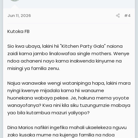
o
n
s
Jun 11, 2026
#4
:
Kutoka FB
Sio kwa ubaya, lakini hii "Kitchen Party Gala" naiona
zaidi kama jambo linalowafaa single mothers. Wenye
ndoa achaneni nayo kama inakwenda kinyume na
misingi ya familia zenu.
Najua wanawake wengi watanipinga hapa, lakini mara
nyingi kwenye mijadala kama hii wanaume
huonekana wabaya pekee. Je, hakuna mema yoyote
wanayofanya? Kwa nini kila siku tuzungumzie mabaya
yao bila kutambua mazuri yaliyopo?
Dina Marios nafikiri ingefika mahali ukaelekeza nguvu
zako kusaka mume na kujenga familia na ndoa