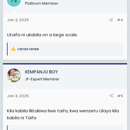
Mkurugenzi wa taasisi ya mikopo ya vyuoni
Platinum Member
i
anapendelea zaidi watu wa kabila lake,
o
n
Jan 3, 2025
#4
s
:
Utaifa ni ukabila on a large scale.
raraa reree
R
e
a
c
KEMPANJU BOY
t
JF-Expert Member
i
o
n
Jan 3, 2025
#5
s
:
Kila kabila lilitakiwa liwe taifa, kwa wenzetu Ulaya kila
kabila ni Taifa