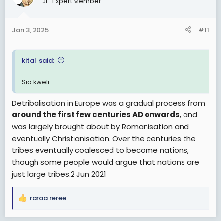
JF-Expert Member
i
o
n
Jan 3, 2025
#11
s
:
kitali said:
Sio kweli
Detribalisation in Europe was a gradual process from
around the first few centuries AD onwards
, and
was largely brought about by Romanisation and
eventually Christianisation. Over the centuries the
tribes eventually coalesced to become nations,
though some people would argue that nations are
just large tribes.2 Jun 2021
raraa reree
R
e