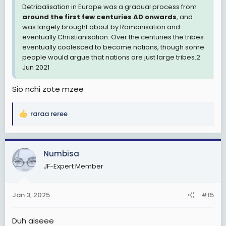
Detribalisation in Europe was a gradual process from
around the first few centuries AD onwards
, and
was largely brought about by Romanisation and
eventually Christianisation. Over the centuries the tribes
eventually coalesced to become nations, though some
people would argue that nations are just large tribes.2
Jun 2021
Sio nchi zote mzee
raraa reree
R
e
a
c
Numbisa
t
JF-Expert Member
i
o
n
Jan 3, 2025
#15
s
:
Duh aiseee