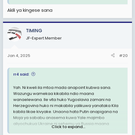
walifanya maksudi kabisa kwa nia mbaya.
Akili ya kingese sana
Tushukuru sana hapa Tanzania kutoka kwa Mwalimu
Nyerere na mapungufu yake lakini aliweza kupunguza
ukabila kwa kiasi kikubwa sana.
TIMING
Ukabila umekuwa ukisumbua nchi nyingi sana Afrika
JF-Expert Member
Mindset za watu wengi zipo kikabila,
Jan 4, 2025
#20
Mkurugenzi wa shirika la kitaifa anapachika watu wa
kabila lake
rr4 said:
Kiongozi wa idara ya ulinzi anapachika watu wa kabila
lake
Yah. Ni kweli ila mtoa mada anapoint kubwa sana.
Wazungu wamekaa kikabila ndio maana
kiongozi wa taifa analipa kipaumbele kabila lake
wanaelewana. Ile vita huko Yugoslavia zamani na
Herzegovina huko ni makabila yalikuwa yanataka Kila
Mkurugenzi wa taasisi ya mikopo ya vyuoni
kabila likae kivyake. Unaona hata Putin anapigana na
anapendelea zaidi watu wa kabila lake,
Moja ya sababu anasema kuwa Yale majimbo
aliyochukua Ukraine ni sehemu ya Russia maana
Click to expand...
wanaongea kirusia na Mila na desturi zao ni za kirusi.