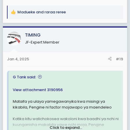
Madueke
and
raraa reree
R
e
a
c
TIMING
t
JF-Expert Member
i
o
n
Jan 4, 2025
#19
s
:
G Tank said:
View attachment 3190956
Mataifa ya ulaya yamegawanyika kwa misingi ya
kikabila, Pengine ni factor mojawapo ya maendeleo
Katika kitu walichokosea wakoloni kwa baadhi ya nchi ni
kuunganisha makabila yawe nchi moja, Pengine
Click to expand...