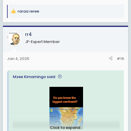
raraa reree
R
e
a
c
rr4
t
JF-Expert Member
i
o
n
Jan 4, 2025
#16
s
:
Mzee Kimamingo said:
Click to expand...