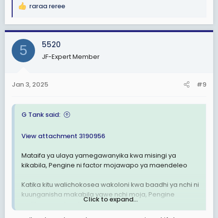
raraa reree
R
e
a
c
5520
5
t
JF-Expert Member
i
o
n
Jan 3, 2025
#9
s
:
G Tank said:
View attachment 3190956
Mataifa ya ulaya yamegawanyika kwa misingi ya
kikabila, Pengine ni factor mojawapo ya maendeleo
Katika kitu walichokosea wakoloni kwa baadhi ya nchi ni
kuunganisha makabila yawe nchi moja, Pengine
Click to expand...
walifanya maksudi kabisa kwa nia mbaya.