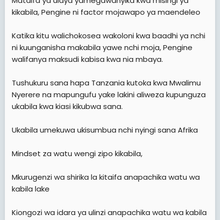
Mataifa ya ulaya yamegawanyika kwa misingi ya
kikabila, Pengine ni factor mojawapo ya maendeleo
Katika kitu walichokosea wakoloni kwa baadhi ya nchi
ni kuunganisha makabila yawe nchi moja, Pengine
walifanya maksudi kabisa kwa nia mbaya.
Tushukuru sana hapa Tanzania kutoka kwa Mwalimu
Nyerere na mapungufu yake lakini aliweza kupunguza
ukabila kwa kiasi kikubwa sana.
Ukabila umekuwa ukisumbua nchi nyingi sana Afrika
Mindset za watu wengi zipo kikabila,
Mkurugenzi wa shirika la kitaifa anapachika watu wa
kabila lake
Kiongozi wa idara ya ulinzi anapachika watu wa kabila