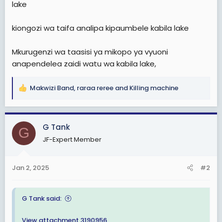
lake
kiongozi wa taifa analipa kipaumbele kabila lake
Mkurugenzi wa taasisi ya mikopo ya vyuoni
anapendelea zaidi watu wa kabila lake,
Makwizi Band
,
raraa reree
and
Killing machine
R
e
a
c
G Tank
G
t
JF-Expert Member
i
o
n
Jan 2, 2025
#2
s
:
G Tank said:
View attachment 3190956