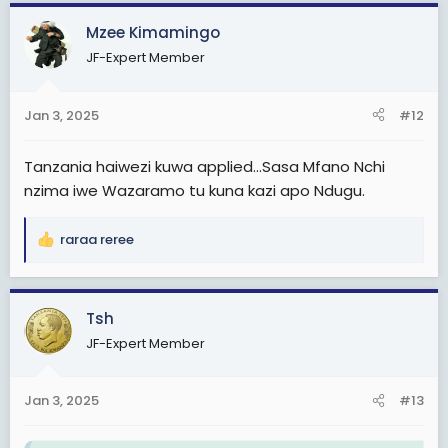
a
c
Mzee Kimamingo
t
JF-Expert Member
i
o
n
Jan 3, 2025
#12
s
:
Tanzania haiwezi kuwa applied...Sasa Mfano Nchi
nzima iwe Wazaramo tu kuna kazi apo Ndugu.
raraa reree
R
e
a
c
Tsh
t
JF-Expert Member
i
o
n
Jan 3, 2025
#13
s
: