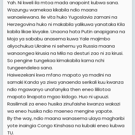
Yah. Ni kweli ila mtoa mada anapoint kubwa sana.
Wazungu wamekaa kikabila ndio maana
wanaelewana. Ile vita huko Yugoslavia zamani na
Herzegovina huko ni makabila yalikuwa yanataka Kila
kabila likae kivyake. Unaona hata Putin anapigana na
Moja ya sababu anasema kuwa Yale majimbo
aliyochukua Ukraine ni sehemu ya Russia maana
wanaongea kirusia na Mila na desturi zao ni za kirusi.
So pengine tungekaa kimakabila kama nchi
tungeendelea sana.
Haiwezekani kwa mfano mapato ya madini na
samaki Kanda ya ziwa yanaenda serikali kuu kwanza
ndio mgawanyo unafanyika then eneo lililotoa
mapato linapata mgao kidogo. Huo ni upuuzi.
Rasilimali za eneo husika zinufaishe kwanza wakazi
wa eneo husika ndio maeneo mengine yapate.
By the way, ndio maana wanasema ulaya magharibi
yote inaingia Congo Kinshasa na kubaki eneo kubwa
TU.