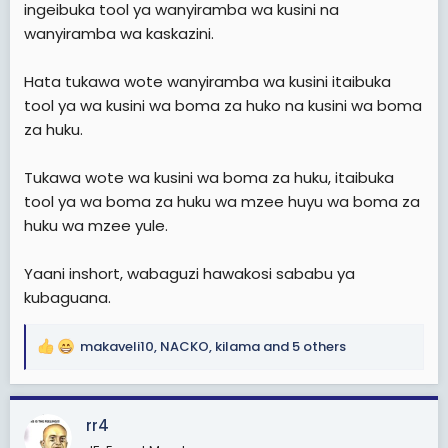
ingeibuka tool ya wanyiramba wa kusini na
wanyiramba wa kaskazini.
Hata tukawa wote wanyiramba wa kusini itaibuka
tool ya wa kusini wa boma za huko na kusini wa boma
za huku.
Tukawa wote wa kusini wa boma za huku, itaibuka
tool ya wa boma za huku wa mzee huyu wa boma za
huku wa mzee yule.
Yaani inshort, wabaguzi hawakosi sababu ya
kubaguana.
makaveli10
,
NACKO
,
kilama
and 5 others
R
e
a
c
rr4
t