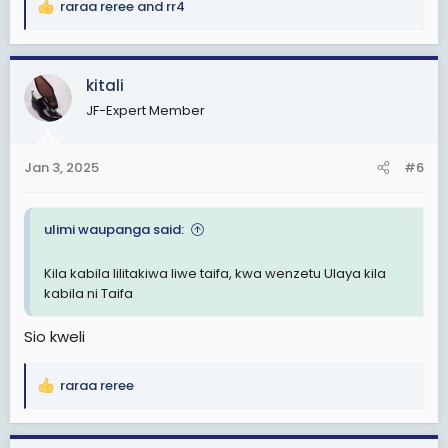
raraa reree
and
rr4
R
e
a
c
kitali
t
JF-Expert Member
i
o
n
Jan 3, 2025
#6
s
:
ulimi waupanga said:
Kila kabila lilitakiwa liwe taifa, kwa wenzetu Ulaya kila
kabila ni Taifa
Sio kweli
raraa reree
R
e
a