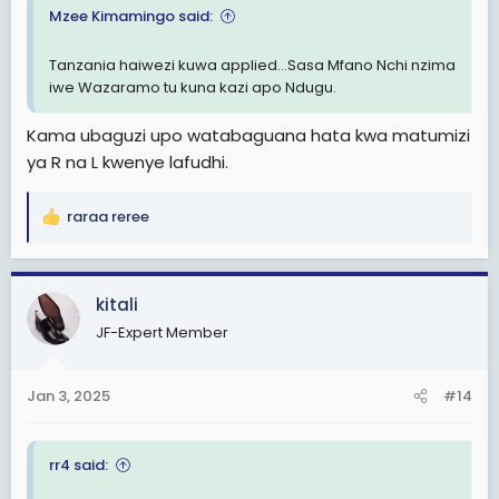
Mzee Kimamingo said:
Tanzania haiwezi kuwa applied...Sasa Mfano Nchi nzima
iwe Wazaramo tu kuna kazi apo Ndugu.
Kama ubaguzi upo watabaguana hata kwa matumizi
ya R na L kwenye lafudhi.
raraa reree
R
e
a
c
kitali
t
JF-Expert Member
i
o
n
Jan 3, 2025
#14
s
:
rr4 said: