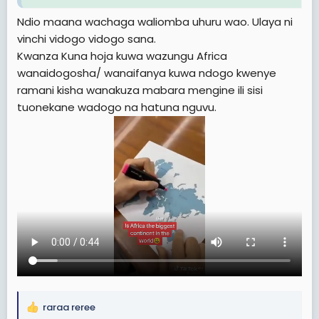
Ndio maana wachaga waliomba uhuru wao. Ulaya ni
vinchi vidogo vidogo sana.
Tanzania haiwezi kuwa applied...Sasa Mfano Nchi nzima
Kwanza Kuna hoja kuwa wazungu Africa
iwe Wazaramo tu kuna kazi apo Ndugu.
wanaidogosha/ wanaifanya kuwa ndogo kwenye
ramani kisha wanakuza mabara mengine ili sisi
tuonekane wadogo na hatuna nguvu.
raraa reree
R