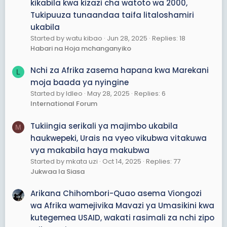
kikabila kwa kizazi cha watoto wa 2000,
Tukipuuza tunaandaa taifa litaloshamiri
ukabila
Started by watu kibao
Jun 28, 2025
Replies: 18
Habari na Hoja mchanganyiko
Nchi za Afrika zasema hapana kwa Marekani
L
moja baada ya nyingine
Started by ldleo
May 28, 2025
Replies: 6
International Forum
Tukiingia serikali ya majimbo ukabila
M
haukwepeki, Urais na vyeo vikubwa vitakuwa
vya makabila haya makubwa
Started by mkata uzi
Oct 14, 2025
Replies: 77
Jukwaa la Siasa
Arikana Chihombori-Quao asema Viongozi
wa Afrika wamejivika Mavazi ya Umasikini kwa
kutegemea USAID, wakati rasimali za nchi zipo