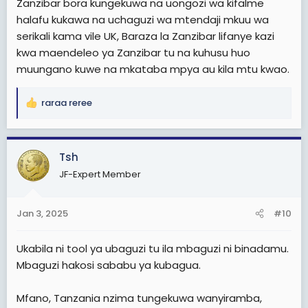
Zanzibar bora kungekuwa na uongozi wa kifalme
Tushukuru sana hapa Tanzania kutoka kwa Mwalimu
halafu kukawa na uchaguzi wa mtendaji mkuu wa
Nyerere na mapungufu yake lakini aliweza kupunguza
serikali kama vile UK, Baraza la Zanzibar lifanye kazi
ukabila kwa kiasi kikubwa sana.
kwa maendeleo ya Zanzibar tu na kuhusu huo
Ukabila umekuwa ukisumbua nchi nyingi sana Afrika
muungano kuwe na mkataba mpya au kila mtu kwao.
Mindset za watu wengi zipo kikabila,
raraa reree
R
Mkurugenzi wa shirika la kitaifa anapachika watu wa
e
kabila lake
a
c
Tsh
Kiongozi wa idara ya ulinzi anapachika watu wa kabila
t
lake
JF-Expert Member
i
o
kiongozi wa taifa analipa kipaumbele kabila lake
n
Jan 3, 2025
#10
s
Mkurugenzi wa taasisi ya mikopo ya vyuoni
:
anapendelea zaidi watu wa kabila lake,
Ukabila ni tool ya ubaguzi tu ila mbaguzi ni binadamu.
Mbaguzi hakosi sababu ya kubagua.
Mfano, Tanzania nzima tungekuwa wanyiramba,