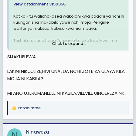
View attachment 3190956
Katika kitu walichokosea wakoloni kwa baadhi ya nchi ni
kuunganisha makabila yawe nchi moja, Pengine
walifanya maksudi kabisa kwa nia mbaya.
Tushukuru sana hapa Tanzania kutoka kwa Mwalimu
Click to expand...
Nyerere na mapungufu yake lakini aliweza kupunguza
ukabila kwa kiasi kikubwa sana.
SIJAKUELEWA.
Ukabila umekuwa ukisumbua nchi nyingi sana Afrika
LAKINI NIKUULIZE,HIVI UNAJUA NCHI ZOTE ZA ULAYA KILA
Mindset za watu wengi zipo kikabila,
MOJA NI KABILA?
Mkurugenzi wa shirika la kitaifa anapachika watu wa
MFANO UJERUMANI,LILE NI KABILA,VILEVILE UINGEREZA NK..
kabila lake
Kiongozi wa idara ya ulinzi anapachika watu wa kabila
raraa reree
R
lake
e
a
kiongozi wa taifa analipa kipaumbele kabila lake
c
Ninaweza
N
t