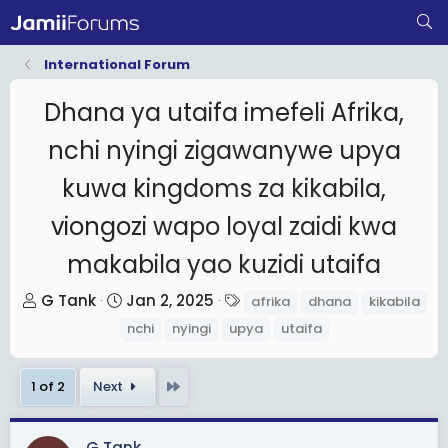
International Forum
Dhana ya utaifa imefeli Afrika,
nchi nyingi zigawanywe upya
kuwa kingdoms za kikabila,
viongozi wapo loyal zaidi kwa
makabila yao kuzidi utaifa
T
S
T
G Tank
Jan 2, 2025
afrika
dhana
kikabila
h
t
a
nchi
nyingi
upya
utaifa
r
a
g
e
r
s
Last
1 of 2
Next
a
t
d
d
s
a
G Tank