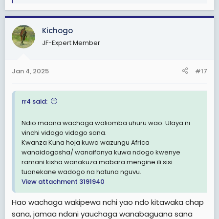
e
a
c
Kichogo
t
JF-Expert Member
i
o
n
Jan 4, 2025
#17
s
:
rr4 said:
Ndio maana wachaga waliomba uhuru wao. Ulaya ni
vinchi vidogo vidogo sana.
Kwanza Kuna hoja kuwa wazungu Africa
wanaidogosha/ wanaifanya kuwa ndogo kwenye
ramani kisha wanakuza mabara mengine ili sisi
tuonekane wadogo na hatuna nguvu.
View attachment 3191940
Hao wachaga wakipewa nchi yao ndo kitawaka chap
sana, jamaa ndani yauchaga wanabaguana sana