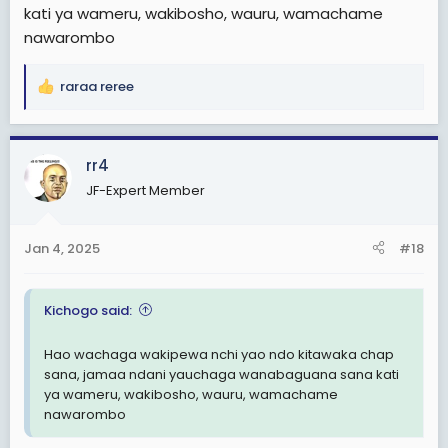
kati ya wameru, wakibosho, wauru, wamachame
nawarombo
raraa reree
R
e
a
c
rr4
t
JF-Expert Member
i
o
n
Jan 4, 2025
#18
s
:
Kichogo said:
Hao wachaga wakipewa nchi yao ndo kitawaka chap
sana, jamaa ndani yauchaga wanabaguana sana kati
ya wameru, wakibosho, wauru, wamachame
nawarombo