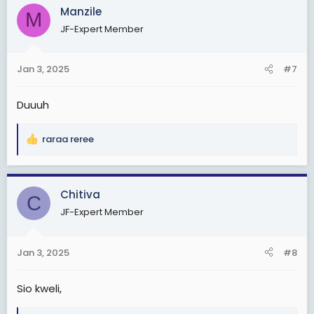
c
Manzile
M
t
JF-Expert Member
i
o
n
Jan 3, 2025
#7
s
:
Duuuh
raraa reree
R
e
a
c
Chitiva
C
t
JF-Expert Member
i
o
n
Jan 3, 2025
#8
s
:
Sio kweli,