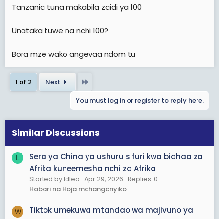
So pengine tungekaa kimakabila kama nchi
Tanzania tuna makabila zaidi ya 100
tungeendelea sana.
Haiwezekani kwa mfano mapato ya madini na samaki
Unataka tuwe na nchi 100?
Kanda ya ziwa yanaenda serikali kuu kwanza ndio
mgawanyo unafanyika then eneo lililotoa mapato
linapata mgao kidogo. Huo ni upuuzi.
Bora mze wako angevaa ndom tu
Rasilimali za eneo husika zinufaishe kwanza wakazi wa
eneo husika ndio maeneo mengine yapate.
By the way, ndio maana wanasema ulaya magharibi
Last
1 of 2
Next
yote inaingia Congo Kinshasa na kubaki eneo kubwa
TU.
You must log in or register to reply here.
Similar Discussions
Sera ya China ya ushuru sifuri kwa bidhaa za
L
Afrika kuneemesha nchi za Afrika
Started by ldleo
Apr 29, 2026
Replies: 0
Habari na Hoja mchanganyiko
Tiktok umekuwa mtandao wa majivuno ya
W