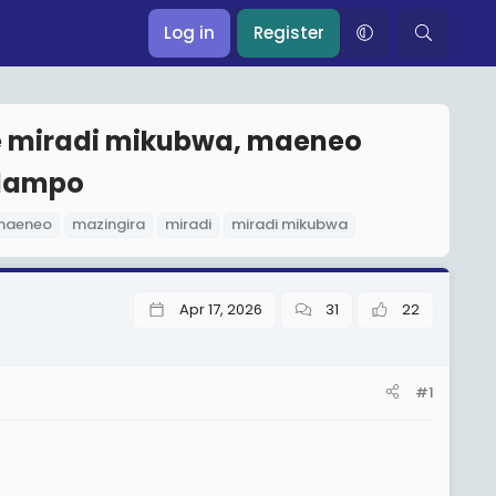
Log in
Register
 miradi mikubwa, maeneo
dampo
maeneo
mazingira
miradi
miradi mikubwa
Apr 17, 2026
31
22
#1