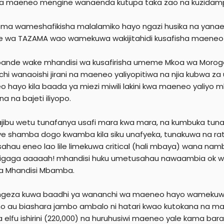
a maeneo mengine wanaenda kutupa taka zao na kuzidamp
a wameshafikisha malalamiko hayo ngazi husika na yanaen
 wa TAZAMA wao wamekuwa wakijitahidi kusafisha maeneo
ande wake mhandisi wa kusafirisha umeme Mkoa wa Morogo
hi wanaoishi jirani na maeneo yaliyopitiwa na njia kubwa
 hayo kila baada ya miezi miwili lakini kwa maeneo yaliyo
na na bajeti iliyopo.
wajibu wetu tunafanya usafi mara kwa mara, na kumbuka tuna
 shamba dogo kwamba kila siku unafyeka, tunakuwa na ratib
sahau eneo lao lile limekuwa critical (hali mbaya) wana n
gaga aaaaah! mhandisi huku umetusahau nawaambia ok wa
a Mhandisi Mbamba.
eza kuwa baadhi ya wananchi wa maeneo hayo wamekuwa 
imo au biashara jambo ambalo ni hatari kwao kutokana na
a elfu ishirini (220,000) na huruhusiwi maeneo yale kama bar