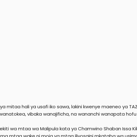
 ya mitaa hali ya usafi iko sawa, lakini kwenye maeneo y
wanatokea, vibaka wanajificha, na wananchi wanapata hofu k
kiti wa mtaa wa Malipula kata ya Chamwino Shaban Issa Kik
a mtaa wake ni moja ya mtaa iliyosaini mkataba wa usimami