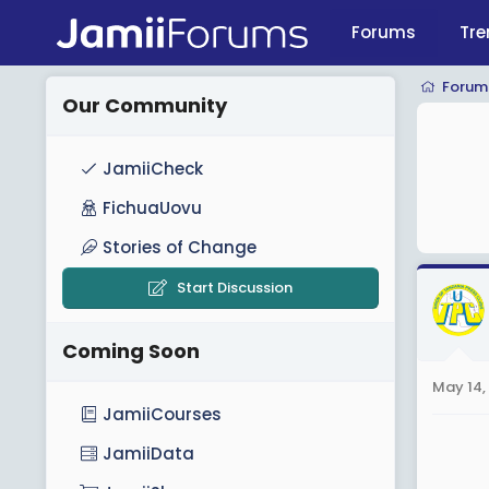
Forums
Tre
Forum
Our Community
JamiiCheck
FichuaUovu
Stories of Change
Start Discussion
Coming Soon
May 14,
JamiiCourses
JamiiData