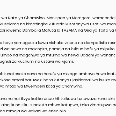
 wa Kata ya Chamwino, Manispaa ya Morogoro, wameendelea 
, kiusalama na kimazingira kufuatia kutofanyiwa usafi wa m
ikali ikiwemo Bomba la Mafuta la TAZAMA na Grid ya Taifa
 hayo yamegeuka kuwa vichaka vinene na dampo lisilo rasmi l
zi wa hewa na mazingira, pamoja na kuibua hofu ya mlipuk
umbo na magonjwa ya mfumo wa hewa. Baadhi ya wananchi w
hughuli za kiuchumi na ustawi wa kijamii.
weli tunateseka sana na harufu ya mizoga ambayo huwa inatu
akosa amani hatuwezi hata kufanya ujasiriamali wa kuuza 
 wa mtaa wa Mwembeni kata ya Chamwino.
ana na hali ilivyo katika eneo hili tulikuwa tunawaza kuna s
la aina, kuna siku tunakuta mbwa katupwa, taka zimetup
a mmoja wa wakazi wa eneo hilo.