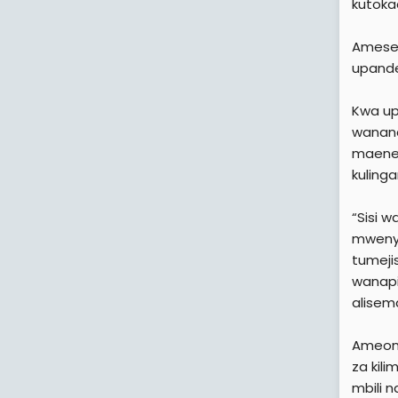
kutoka
Amesem
upande
Kwa up
wananc
maeneo
kulinga
“Sisi 
mwenye
tumeji
wanapi
alisem
Ameong
za kil
mbili n