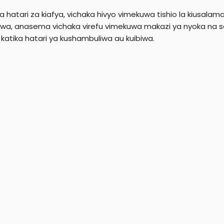
na hatari za kiafya, vichaka hivyo vimekuwa tishio la kiusal
a, anasema vichaka virefu vimekuwa makazi ya nyoka na seh
 katika hatari ya kushambuliwa au kuibiwa.