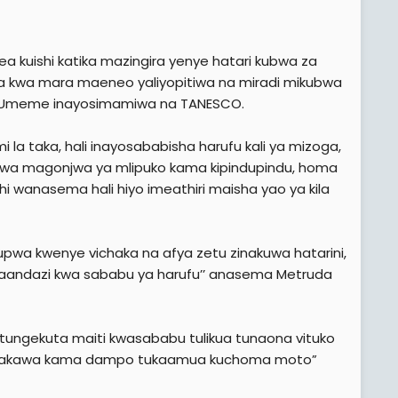
kuishi katika mazingira yenye hatari kubwa za
ara kwa mara maeneo yaliyopitiwa na miradi mikubwa
 ya Umeme inayosimamiwa na TANESCO.
a taka, hali inayosababisha harufu kali ya mizoga,
o wa magonjwa ya mlipuko kama kipindupindu, homa
anasema hali hiyo imeathiri maisha yao ya kila
pwa kwenye vichaka na afya zetu zinakuwa hatarini,
maandazi kwa sababu ya harufu’’ anasema Metruda
iku tungekuta maiti kwasababu tulikua tunaona vituko
wa pakawa kama dampo tukaamua kuchoma moto”