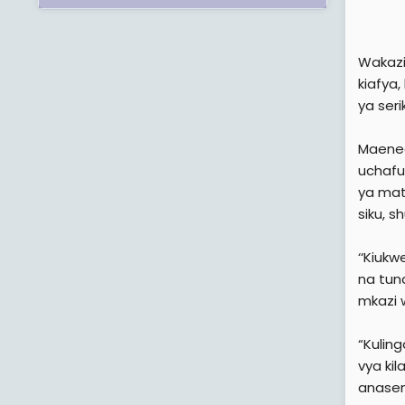
Wakazi
kiafya
ya ser
Maeneo
uchafu
ya mat
siku, s
‘‘Kiuk
na tun
mkazi
“Kuling
vya ki
anasem