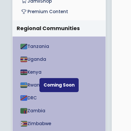
JamiiShop
Premium Content
Regional Communities
Tanzania
Uganda
Kenya
Rwanda
Coming Soon
DRC
Zambia
Zimbabwe