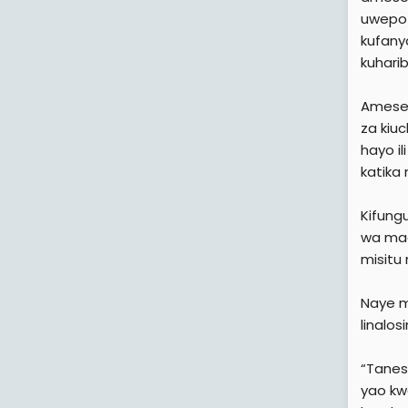
uwepo 
kufany
kuhari
Amesem
za kiu
hayo i
katika
Kifung
wa mae
misitu 
Naye m
linalo
“Tanes
yao kw