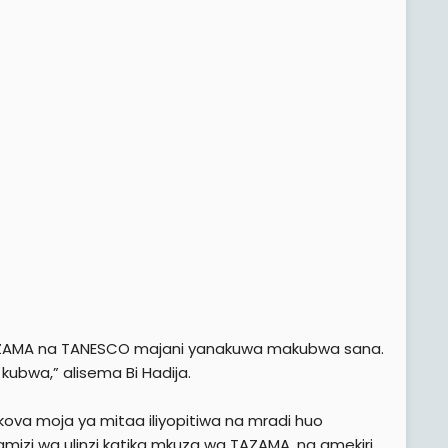
a TAZAMA na TANESCO majani yanakuwa makubwa sana.
ubwa,” alisema Bi Hadija.
ova moja ya mitaa iliyopitiwa na mradi huo
zi wa ulinzi katika mkuza wa TAZAMA, na amekiri