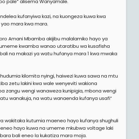
o pale” alisema Wanyamale.
delea kufanyiwa kazi, na kuongeza kuwa kwa
 yao mara kwa mara.
ro Amani Mbamba akijibu malalamiko hayo ya
 za umeme kwamba wanao utaratibu wa kusafisha
 mbali na makazi ya watu hufanya mara 1 kwa mwaka
hudumia kilomita nyingi, haiwezi kuwa sawa na mtu
a zetu lakini kwa wale wenyeviti wakiona
amba zangu wengi wanaweza kunipigia, mbona wengi
tu wanakuja, na watu wanaenda kufanya usafi”
wakitaka kutumia maeneo hayo kufanya shughuli
 maeneo hayo kuwa na umeme mkubwa voltage laki
abara bali eneo la kukatiza mara moja.