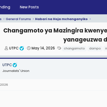
nding
New Posts
s
General Forums
Habari na Hoja mchanganyiko
Changamoto ya Mazingira kwenye
yanageuzwa 
T
S
T
UTPC
May 14, 2026
changamoto
dampo
h
t
a
r
a
g
UTPC
e
r
s
a
t
Journalists' Union
d
d
s
a
 2026
t
t
a
e
r
t