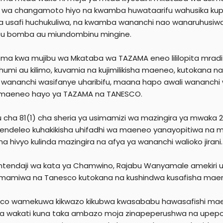
wa changamoto hiyo na kwamba huwataarifu wahusika kupitia
a usafi huchukuliwa, na kwamba wananchi nao wanaruhusiwa 
bu bomba au miundombinu mingine.
a kwa mujibu wa Mkataba wa TAZAMA eneo lililopita mradi 
chumi au kilimo, kuvamia na kujimilikisha maeneo, kutokana
li wananchi wasifanye uharibifu, maana hapo awali wananchi 
 maeneo hayo ya TAZAMA na TANESCO.
u cha 81(1) cha sheria ya usimamizi wa mazingira ya mwaka 
ndeleo kuhakikisha uhifadhi wa maeneo yanayopitiwa na mradi
na hivyo kulinda mazingira na afya ya wananchi walioko jirani.
tendaji wa kata ya Chamwino, Rajabu Wanyamale amekiri 
simamiwa na Tanesco kutokana na kushindwa kusafisha mae
co wamekuwa kikwazo kikubwa kwasababu hawasafishi mae
a wakati kuna taka ambazo moja zinapeperushwa na upepo n