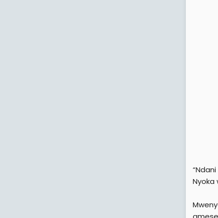
“Ndani
Nyoka 
Mwenye
amesem