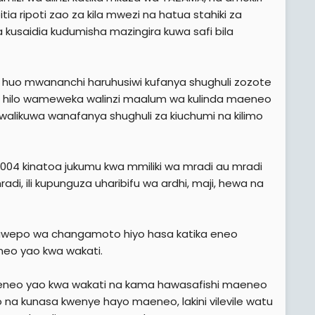
 ripoti zao za kila mwezi na hatua stahiki za
kusaidia kudumisha mazingira kuwa safi bila
huo mwananchi haruhusiwi kufanya shughuli zozote
 na hilo wameweka walinzi maalum wa kulinda maeneo
walikuwa wanafanya shughuli za kiuchumi na kilimo
2004 kinatoa jukumu kwa mmiliki wa mradi au mradi
, ili kupunguza uharibifu wa ardhi, maji, hewa na
uwepo wa changamoto hiyo hasa katika eneo
neo yao kwa wakati.
neo yao kwa wakati na kama hawasafishi maeneo
a kunasa kwenye hayo maeneo, lakini vilevile watu