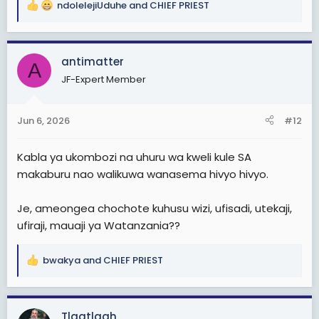
ndolelejiUduhe
and
CHIEF PRIEST
R
e
a
c
antimatter
A
t
JF-Expert Member
i
o
n
Jun 6, 2026
#12
s
:
Kabla ya ukombozi na uhuru wa kweli kule SA
makaburu nao walikuwa wanasema hivyo hivyo.
Je, ameongea chochote kuhusu wizi, ufisadi, utekaji,
ufiraji, mauaji ya Watanzania??
bwakya
and
CHIEF PRIEST
R
e
a
c
Tlaatlaah