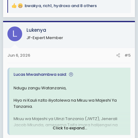
bwakya
,
rich1
,
hydroxo
and 8 others
R
e
a
c
Lukenya
L
t
JF-Expert Member
i
o
n
Jun 6, 2026
#5
s
:
Lucas Mwashambwa said:
Ndugu zangu Watanzania,
Hiyo ni Kauli nzito iliyotolewa na Mkuu wa Majeshi Ya
Tanzania.
Mkuu wa Majeshi ya Ulinzi Tanzania (JWTZ), Jenerali
Jacob Mkunda, amesema Taifa imara halijengwi na
Click to expand...
Watu wanaojihusisha na vitendo vya utapeli, ugomvi,
uhalifu na uvunjifu wa sheria, huku akisisitiza kuwa