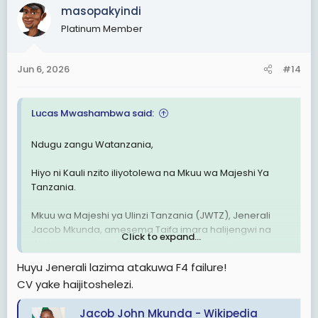
c
masopakyindi
t
Platinum Member
i
o
n
Jun 6, 2026
#14
s
:
Lucas Mwashambwa said:
Ndugu zangu Watanzania,
Hiyo ni Kauli nzito iliyotolewa na Mkuu wa Majeshi Ya
Tanzania.
Mkuu wa Majeshi ya Ulinzi Tanzania (JWTZ), Jenerali
Jacob Mkunda, amesema Taifa imara halijengwi na
Click to expand...
Watu wanaojihusisha na vitendo vya utapeli, ugomvi,
uhalifu na uvunjifu wa sheria, huku akisisitiza kuwa
Huyu Jenerali lazima atakuwa F4 failure!
maendeleo ya Nchi yanategemea uwepo wa
CV yake haijitoshelezi.
Wananchi wenye maadili mema.
Jacob John Mkunda - Wikipedia
Jenerali Mkunda ametoa kauli hiyo leo Juni 5, 2026