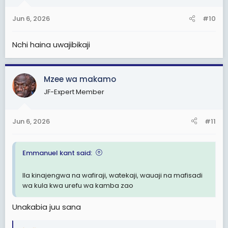
o
n
Jun 6, 2026
#10
s
:
Nchi haina uwajibikaji
Mzee wa makamo
JF-Expert Member
Jun 6, 2026
#11
Emmanuel kant said:
Ila kinajengwa na wafiraji, watekaji, wauaji na mafisadi
wa kula kwa urefu wa kamba zao
Unakabia juu sana