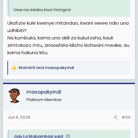
Uwe na adabu kwa Viongozi
Ukafute kule kwenye mitandao, kwani wewe ndio una
udhibiti?
Na kumbuka, kama una akili za kukutosha, kauli
zimtokazo mtu, zinaashiria kilicho kichwani mwake, au
kama hakuna kitu.
Matrix19
and
masopakyindi
R
e
a
c
masopakyindi
t
Platinum Member
i
o
n
Jun 6, 2026
#20
s
:
Jidu La Mabambasi said: