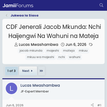
Jukwaa la Siasa
CDF Jenerali Jacob Mkunda: Nchi
Haijengwi Na Wahuni na Mateja
T
S
T
Lucas Mwashambwa
Jun 6, 2026
h
t
a
jacob mkunda
majeshi
mateja
mkuu
r
a
g
mkuu wa majeshi
nchi
wahuni
e
r
s
a
t
Last
1 of 3
Next
d
d
s
a
t
t
Lucas Mwashambwa
L
a
e
JF-Expert Member
r
t
Jun 6, 2026
#1