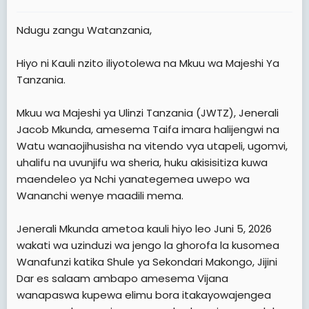
e
r
Ndugu zangu Watanzania,
Hiyo ni Kauli nzito iliyotolewa na Mkuu wa Majeshi Ya
Tanzania.
Mkuu wa Majeshi ya Ulinzi Tanzania (JWTZ), Jenerali
Jacob Mkunda, amesema Taifa imara halijengwi na
Watu wanaojihusisha na vitendo vya utapeli, ugomvi,
uhalifu na uvunjifu wa sheria, huku akisisitiza kuwa
maendeleo ya Nchi yanategemea uwepo wa
Wananchi wenye maadili mema.
Jenerali Mkunda ametoa kauli hiyo leo Juni 5, 2026
wakati wa uzinduzi wa jengo la ghorofa la kusomea
Wanafunzi katika Shule ya Sekondari Makongo, Jijini
Dar es salaam ambapo amesema Vijana
wanapaswa kupewa elimu bora itakayowajengea