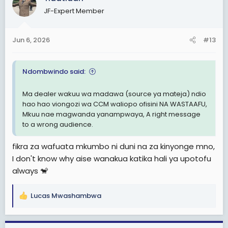
t
JF-Expert Member
i
o
n
Jun 6, 2026
#13
s
:
Ndombwindo said:
Ma dealer wakuu wa madawa (source ya mateja) ndio
hao hao viongozi wa CCM waliopo ofisini NA WASTAAFU,
Mkuu nae magwanda yanampwaya, A right message
to a wrong audience.
fikra za wafuata mkumbo ni duni na za kinyonge mno,
I don't know why aise wanakua katika hali ya upotofu
always 🐒
Lucas Mwashambwa
R
e
a