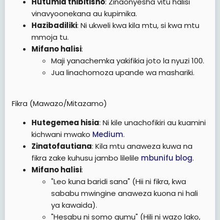
Hutumia thibitisho
: Zinaonyesha vitu halisi
vinavyoonekana au kupimika.
Hazibadiliki
: Ni ukweli kwa kila mtu, si kwa mtu
mmoja tu.
Mifano halisi
:
Maji yanachemka yakifikia joto la nyuzi 100.
Jua linachomoza upande wa mashariki.
Fikra (Mawazo/Mitazamo)
Hutegemea hisia
: Ni kile unachofikiri au kuamini
kichwani mwako
⁠Medium
.
Zinatofautiana
: Kila mtu anaweza kuwa na
fikra zake kuhusu jambo lilelile
⁠mbunifu blog
.
Mifano halisi
:
"Leo kuna baridi sana" (Hii ni fikra, kwa
sababu mwingine anaweza kuona ni hali
ya kawaida).
"Hesabu ni somo gumu" (Hili ni wazo lako,