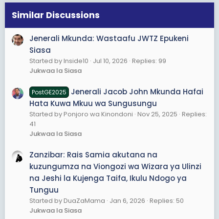
n
s
Similar Discussions
:
Jenerali Mkunda: Wastaafu JWTZ Epukeni
Siasa
Started by Inside10
Jul 10, 2026
Replies: 99
Jukwaa la Siasa
Jenerali Jacob John Mkunda Hafai
PostGE2025
Hata Kuwa Mkuu wa Sungusungu
Started by Ponjoro wa Kinondoni
Nov 25, 2025
Replies:
41
Jukwaa la Siasa
Zanzibar: Rais Samia akutana na
kuzungumza na Viongozi wa Wizara ya Ulinzi
na Jeshi la Kujenga Taifa, Ikulu Ndogo ya
Tunguu
Started by DuaZaMama
Jan 6, 2026
Replies: 50
Jukwaa la Siasa