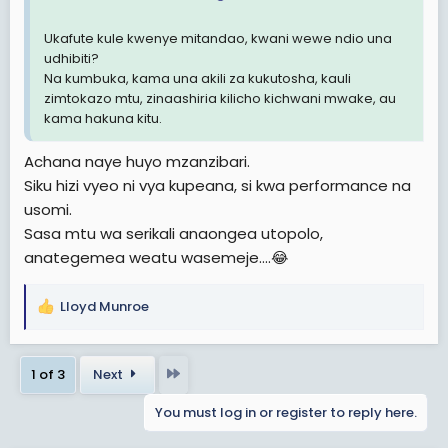
Ukafute kule kwenye mitandao, kwani wewe ndio una
udhibiti?
Na kumbuka, kama una akili za kukutosha, kauli
zimtokazo mtu, zinaashiria kilicho kichwani mwake, au
kama hakuna kitu.
Achana naye huyo mzanzibari.
Siku hizi vyeo ni vya kupeana, si kwa performance na
usomi.
Sasa mtu wa serikali anaongea utopolo,
anategemea weatu wasemeje….😂
Lloyd Munroe
R
e
a
Last
1 of 3
Next
c
t
You must log in or register to reply here.
i
o