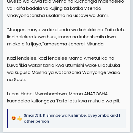
uwezo wa kuwa raia wema na kuchangia maendeleo
ya Taifa badala ya kujiingiza katika vitendo
vinavyohatarisha usalama na ustawi wa Jamii.
“Jengeni moyo wa kizalendo wa kuhakikisha Taifa letu
linaloelekea kuwa huru, imara na kuheshimika kwa
miaka elfu ijayo,”amesema Jenereli Mkunda.
Kazi iendelee, kazi iendelee Mama Ametufikia na
kuwafikia watanzania kwa utumishi wake uliotukuka
wa kugusa Maisha ya watanzania Wanyonge wasio
na Sauti.
Lucas Hebel Mwashambwa, Mama ANATOSHA
kuendelea kuliongoza Taifa letu kwa muhula wa pili.
Smart911
,
Kishimbe wa Kishimbe
,
byeyombo
and 1
R
other person
e
a