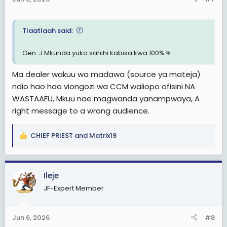
kuendelea kuliongoza Taifa letu kwa muhula wa pili.
Tlaatlaah said:
Gen. J.Mkunda yuko sahihi kabisa kwa 100%👊
Ma dealer wakuu wa madawa (source ya mateja)
ndio hao hao viongozi wa CCM waliopo ofisini NA
WASTAAFU, Mkuu nae magwanda yanampwaya, A
right message to a wrong audience.
CHIEF PRIEST
and
Matrix19
R
e
a
c
Ileje
t
JF-Expert Member
i
o
n
Jun 6, 2026
#8
s