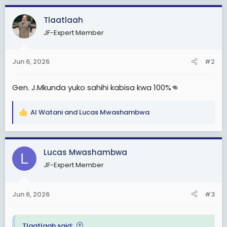
c
Tlaatlaah
t
i
JF-Expert Member
o
n
s
Jun 6, 2026
#2
:
Gen. J.Mkunda yuko sahihi kabisa kwa 100%👊
Al Watani
and
Lucas Mwashambwa
R
e
a
c
Lucas Mwashambwa
L
t
JF-Expert Member
i
o
n
Jun 6, 2026
#3
s
:
Tlaatlaah said: