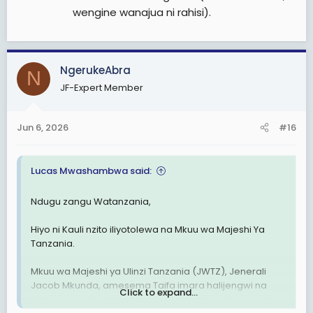
wengine wanajua ni rahisi).
NgerukeAbra
N
JF-Expert Member
Jun 6, 2026
#16
Lucas Mwashambwa said:
Ndugu zangu Watanzania,
Hiyo ni Kauli nzito iliyotolewa na Mkuu wa Majeshi Ya
Tanzania.
Mkuu wa Majeshi ya Ulinzi Tanzania (JWTZ), Jenerali
Jacob Mkunda, amesema Taifa imara halijengwi na
Click to expand...
Watu wanaojihusisha na vitendo vya utapeli, ugomvi,