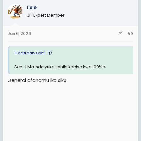
c
Ileje
t
JF-Expert Member
i
o
n
Jun 6, 2026
#9
s
:
Tlaatlaah said:
Gen. J.Mkunda yuko sahihi kabisa kwa 100%👊
General afahamu iko siku