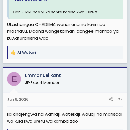
Gen. J.Mkunda yuko sahihi kabisa kwa 100%👊
Utashangaa CHADEMA wananuna na kuvimba
mashavu. Maana wangetamani aongee mambo ya
kuwafurahisha wao
Al Watani
R
e
a
c
Emmanuel kant
E
t
JF-Expert Member
i
o
n
Jun 6, 2026
#4
s
:
Ila kinajengwa na wafiraji, watekaji, wauaji na mafisadi
wa kula kwa urefu wa kamba zao