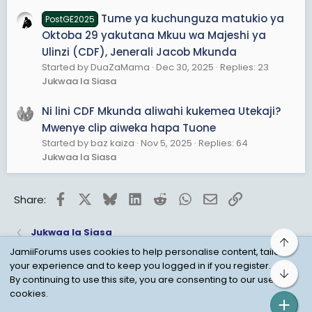
Tume ya kuchunguza matukio ya
PostGE2025
Oktoba 29 yakutana Mkuu wa Majeshi ya
Ulinzi (CDF), Jenerali Jacob Mkunda
Started by DuaZaMama
Dec 30, 2025
Replies: 23
Jukwaa la Siasa
Ni lini CDF Mkunda aliwahi kukemea Utekaji?
Mwenye clip aiweka hapa Tuone
Started by baz kaiza
Nov 5, 2025
Replies: 64
Jukwaa la Siasa
Facebook
X
Bluesky
LinkedIn
Reddit
WhatsApp
Email
Link
Share:
Jukwaa la Siasa
Top
JamiiForums uses cookies to help personalise content, tailor
your experience and to keep you logged in if you register.
Bot
Child Protection Policy
Personal Data Protection
By continuing to use this site, you are consenting to our use of
cookies.
Contact us
Terms
Privacy Policy
Help